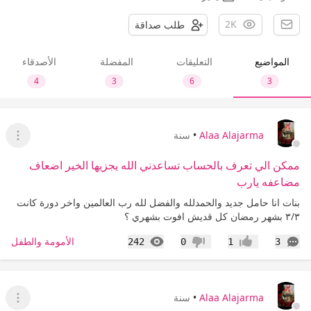
2K
طلب صداقة
المواضيع
التعليقات
المفضلة
الأصدقاء
4
3
6
3
Alaa Alajarma
•
سنة
عرض ا
ممكن الي تعرف بالحساب تساعدني الله يجزيها الخير اضعاف
مضاعفه يارب
بنات انا حامل جديد والحمدلله والفضل لله رب العالمين واخر دورة كانت
٣/٣ بشهر رمضان كل قديش افوت بشهري ؟
التعليقات
المشاهدات
الأمومة والطفل
242
0
1
3
إعجاب
عدم إعجاب
Alaa Alajarma
•
سنة
عرض ا