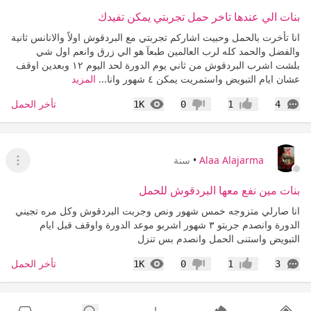
بنات الي عندها تاخر حمل تجربتي يمكن تفيدك
انا تأخرت بالحمل وحبيت اشاركم تجربتي مع البردقوش اولاً والانانس ثانية
والفضل والحمد كله لرب العالمين طبعآ هو الي زرق وانعم اول شي
بلشت اشرب البردقوش من ثاني يوم الدورة لحد اليوم ١٢ وبعدين اوقف
عشان ايام التبويض واستمريت يمكن ٤ شهور وانا...
المزيد
التعليقات
المشاهدات
تأخر الحمل
1K
0
1
4
إعجاب
عدم إعجاب
Alaa Alajarma
•
سنة
عرض ا
بنات مين نفع معها البردقوش للحمل
انا صارلي متزوجه خمس شهور ونص وجربت البردقوش وكل مره تجيني
الدورة وانصدم جربتو ٣ شهور اشربو موعد الدورة واوقف قبل ايام
التبويض واستنى الحمل وانصدم بس تنزل
التعليقات
المشاهدات
تأخر الحمل
1K
0
1
3
إعجاب
عدم إعجاب