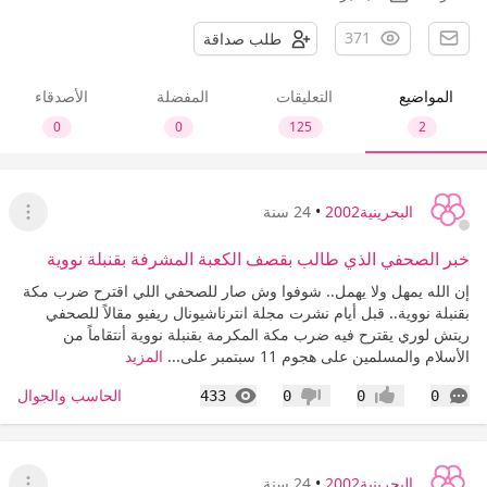
371
طلب صداقة
المواضيع
التعليقات
المفضلة
الأصدقاء
0
0
125
2
البحرينية2002
•
24 سنة
عرض ا
خبر الصحفي الذي طالب بقصف الكعبة المشرفة بقنبلة نووية
إن الله يمهل ولا يهمل.. شوفوا وش صار للصحفي اللي اقترح ضرب مكة
بقنبلة نووية.. قبل أيام نشرت مجلة انترناشيونال ريفيو مقالاً للصحفي
ريتش لوري يقترح فيه ضرب مكة المكرمة بقنبلة نووية أنتقاماً من
الأسلام والمسلمين على هجوم 11 سبتمبر على...
المزيد
التعليقات
المشاهدات
الحاسب والجوال
433
0
0
0
إعجاب
عدم إعجاب
البحرينية2002
•
24 سنة