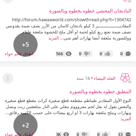
عرض ا
الباذنجان المحشي خطوه بخطوه وبالصورة
http://forum.hawaaworld.com/showthread.php?t=1304742
المقاديــــــــــــــــــر 3 كيلو باذنجان كاسان من الأرز نصف ضمة بقدونس
نصف ضمة نعنع ربع كيلو لحمة او أقل ملح للحشوة ملعقة طعام
ووللشوربة ملعقة أيضا بهارات أهم شي...
المزيد
+5
التعليقات
المشاهدات
اطباق عالم حواء
566
0
0
0
إعجاب
عدم إعجاب
الفله البيضاء
•
18 سنة
عرض ا
المطبق خطوه بخطوه وبالصوره
النوع الأول المقادير طماطم مقطعة قطع صغيرة كراث مقطع قطع صغيرة
والبعض يقول له بقل لحم مفروووم مقلي على النار بملعقتين زيت وبصل
وبهارات وملح ملعقة بهارات 3 او اربع بيضاات على حسب الكميه رقائق...
المزيد
+2
التعليقات
المشاهدات
اطباق عالم حواء
3K
0
0
33