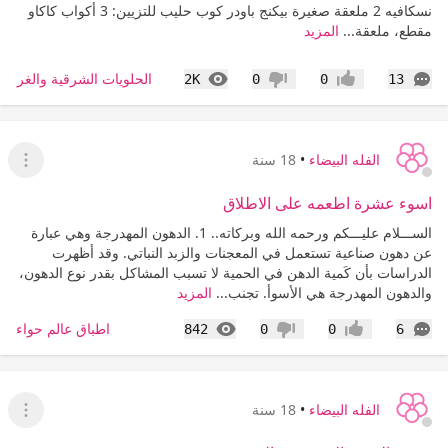
نسكافيه 2 ملعقة صغيرة بيكنج باودر كوب حليب للتزيين: 3 أكواب كاكاو
مقطع، ملعقة...
المزيد
التعليقات
المشاهدات
الحلويات الشرقية والغربية
2K
0
0
13
إعجاب
عدم إعجاب
الفله البيضاء
•
18 سنة
عرض ا
اسوء عشرة اطعمه على الاطلاق
الســـلام عليـــكم ورحمه الله وبركاته.. 1. الدهون المهدرجة وهي عبارة
عن دهون صناعية تستعمل في المعجنات والزبد النباتي. وقد أظهرت
الدراسات بأن كَمية الدهن في الحمية لا تسبب المشاكل بقدر نوع الدهون،
والدهون المهدرجة هي الأسوأ. تجنب...
المزيد
التعليقات
المشاهدات
اطباق عالم حواء
842
0
0
6
إعجاب
عدم إعجاب
الفله البيضاء
•
18 سنة
عرض ا