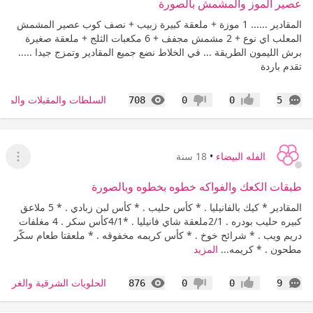
عصير الموز والمشمش بالصورة
المقادير ...... 1 موزة + ملعقة كبيرة زبيب + نصف كوب عصير المشمش
المعلب اي نوع + 2 مشمش مجفف + 6 مكعبات الثلج + ملعقة صغيرة
برش الليمون الطريقة ... في الخلاط نضع جميع المقادير وتمزج جيدا .....
تقدم باردة
التعليقات
المشاهدات
السلطات والمقبلات والمش
708
0
0
5
إعجاب
عدم إعجاب
الفله البيضاء
•
18 سنة
عرض ا
طبقات الكعك والفواكه خطوه بخطوه وبالصورة
المقادير * كيك بالفانيليا . * كأس حليب . * كأس لبن زبادي . * 5 ملاعق
كبيره حليب بودره . 2/1ملعقة شاي فانيليا . *4/1كأس سكر . 4 مغلفات
دريم ويب . * شرائح خوخ . * كأس كريمه مخفوقه . * ملعقتا طعام سكّر
مطحون . * كريمه...
المزيد
التعليقات
المشاهدات
الحلويات الشرقية والغربية
876
0
0
9
إعجاب
عدم إعجاب