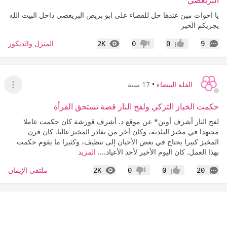
البريعصي
يا اخوات مين عندها حل للقضاء على ابو بريص البريعصي داخل البيت الله
يجزيكم الخير
التعليقات
المشاهدات
المنزل والديكور
2K
0
0
9
إعجاب
عدم إعجاب
الفله البيضاء
•
17 سنة
عرض ا
حكمت الخباز التركي ولفح النار قصة تستحق القرأة
لفح النار أشرف أونن* عن موقع د. أشرف قورشة كان حكمت عاملا
مجتهدا في مخبز البلدية، وكان آخر من يغادر المخبز غالبا. كان فرن
المخبز كبيرا يحتاج في بعض الأحيان إلى تنظيف، وكثيرا ما يقوم حكمت
بهذا العمل. كان اليوم الأخير لأحد الأعياد....
المزيد
التعليقات
المشاهدات
ملتقى الإيمان
2K
0
0
20
إعجاب
عدم إعجاب