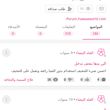
1K
طلب صداقة
forum.hawaaworld.com/
المواضيع
التعليقات
المفضلة
الأصدقاء
0
0
518
184
الفله البيضاء
•
9 سنوات
عرض ا
الي بدها تنحف تدخل
احسن شيء للتنحيف استخدام بذور الشيا رائعه وتعمل على التنحيف
التعليقات
المشاهدات
علاج السمنة والنحافة
1K
0
0
4
إعجاب
عدم إعجاب
الفله البيضاء
•
10 سنوات
عرض ا