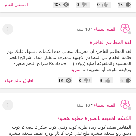
التعليقات
المشاهدات
الملتقى العام
406
0
0
16
إعجاب
عدم إعجاب
الفله البيضاء
•
18 سنة
عرض ا
لغة المطاعم الفاخرة
لغة المطاعم الفاخرة ان معرفتك لمعاني هذه الكلمات ، تسهل عليك فهم
قائمة الطعام في المطاعم الاجنبية ومعرفة ماتختار منها .. شرائح اللحم
المحشوة والملفوفة أصابع (رولاد ) == Roulade شرائح اللحم صغيرة
ورقيقة ملوحة أو مشوية (...
المزيد
التعليقات
المشاهدات
اطباق عالم حواء
1K
0
0
6
إعجاب
عدم إعجاب
الفله البيضاء
•
18 سنة
عرض ا
الكعكه الخفيفه بالصورة خطوه بخطوة
المقادير نصف كوب زبدة طرية كوب وثلثي كوب سكر 2 بيضة 2 كوب
دقيق ربع ملعقة صغيرة ملح ثلثي كوب كاكاو بودره نصف ملعقة صغيرة