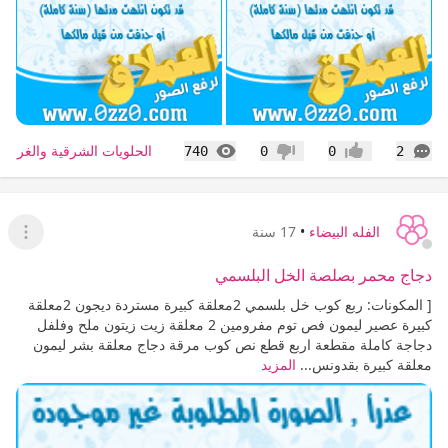
التعليقات
المشاهدات
الحلويات الشرقية والغربية
740
0
0
2
إعجاب
عدم إعجاب
الفله البيضاء
•
17 سنة
عرض ا
دجاج محمر بصلصة الخل البلسمي
[ المكونات: ربع كوب خل بلسمي 2معلقة كبيرة مستردة ديجون 2معلقة
كبيرة عصير ليمون فص توم مفرومين 2 معلقة زيت زيتون ملح وفلفل
دجاجة كاملة مقطعة اربع قطع نص كوب مرقة دجاج معلقة بشر ليمون
معلقة كبيرة بقدونس...
المزيد