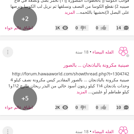
قوالب الكوسا (( بالخطوات المصوره )) 1) نحمر بصل ونضعه في قاع
صينيه 2) نقطع الكوسا من النصف ونسلقها ثم نزيل لب الكوسا ونرصها
على البصل 3)نحشيها باللحمه...
المزيد
+2
التعليقات
المشاهدات
اطباق عالم حواء
1K
0
0
14
إعجاب
عدم إعجاب
الفله البيضاء
•
18 سنة
عرض ا
صينية مكرونة بالباذنجان ... بالصور
http://forum.hawaaworld.com/showthread.php?t=1304742
صينية مكرونة بالباذنجان ... بالصور المقادير كيس مكرونة نصف كيلو 4
وحدات باذنجان 4\1 كيلو زيتون أسود خالي من البذر ريحان طازج 2\1و1
كيلو طماطم أو علبتين...
المزيد
+5
التعليقات
المشاهدات
اطباق عالم حواء
2K
0
0
10
إعجاب
عدم إعجاب
الفله البيضاء
•
18 سنة