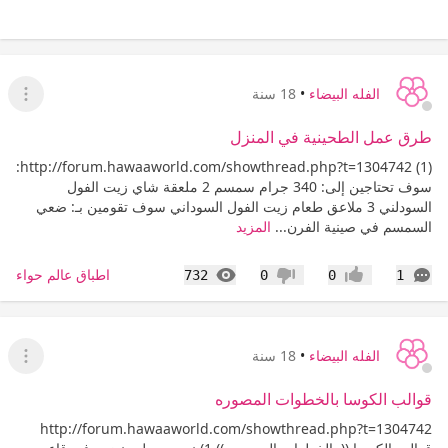
الفله البيضاء
•
18 سنة
عرض ا
طرق عمل الطحينية في المنزل
http://forum.hawaaworld.com/showthread.php?t=1304742 (1):
سوف تحتاجين إلى: 340 جرام سمسم 2 ملعقة شاي زيت الفول
السودلني 3 ملاعق طعام زيت الفول السوداني سوف تقومين بـ: ضعي
السمسم في صينية الفرن...
المزيد
التعليقات
المشاهدات
اطباق عالم حواء
732
0
0
1
إعجاب
عدم إعجاب
الفله البيضاء
•
18 سنة
عرض ا
قوالب الكوسا بالخطوات المصوره
http://forum.hawaaworld.com/showthread.php?t=1304742