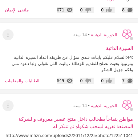
التعليقات
المشاهدات
ملتقى الإيمان
671
0
0
8
إعجاب
عدم إعجاب
الجورية الذهبية
•
14 سنة
عرض ا
السيرة الذاتية
:44:السلام عليكم يابنات عندي سؤال عن طريقة اعداد السيرة الذاتية
وترتيبها بحيث تصلح للتقديم للوظائف ياليت اللي تقولي ولها دعوة مني
ولكم جزيل الشكر
التعليقات
المشاهدات
الطالبات والمعلمات
649
0
0
7
إعجاب
عدم إعجاب
الجورية الذهبية
•
14 سنة
عرض القا
مواطن يتفاجأ بطحالب داخل منتج عصير معروف والشركة
المصنعة تغريه لسحب شكواه ثم تتنكر له
http://www.m5zn.com/uploads2/2011/12/25/photo/122511041