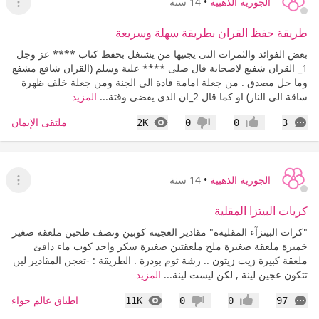
الجورية الذهبية
•
14 سنة
عرض ا
طريقة حفظ القران بطريقة سهلة وسريعة
بعض الفوائد والثمرات التى يجنيها من يشتغل بحفظ كتاب **** عز وجل
1_ القران شفيع لاصحابة قال صلى **** علية وسلم (القران شافع مشفع
وما حل مصدق . من جعلة امامة قادة الى الجنة ومن جعلة خلف ظهرة
ساقة الى النار) او كما قال 2_ان الذى يقضى وقتة...
المزيد
التعليقات
المشاهدات
ملتقى الإيمان
2K
0
0
3
إعجاب
عدم إعجاب
الجورية الذهبية
•
14 سنة
عرض ا
كريات البيتزا المقلية
"كرات البيتزآء المقليةة" مقادير العجينة كوبين ونصف طحين ملعقة صغير
خميرة ملعقة صغيرة ملح ملعقتين صغيرة سكر واحد كوب ماء دافئ
ملعقة كبيرة زيت زيتون .. رشة ثوم بودرة . الطريقة : -تعجن المقادير لين
تتكون عجين لينة , لكن ليست لينة...
المزيد
التعليقات
المشاهدات
اطباق عالم حواء
11K
0
0
97
إعجاب
عدم إعجاب