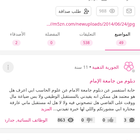
988
طلب صداقة
m5zn.com/newuploads/2014/06/24/jpg//…
المواضيع
التعليقات
المفضلة
الأصدقاء
2
0
538
49
الجورية الذهبية
•
11 سنة
عرض ا
دبلوم من جامعة الإمام
حابة استفسر عن دبلوم جامعة الامام عن علوم الحاسب ابي اعرف هل
هو معتمد هل ممكن انه يفيدني بالمستقبل الوظيفي وﻻ بس ضياعة مال
ووقت على الفاضي هل تنصحوني فيه وﻻ ﻻ هل له مستقبل ماني عارفة
محتارة ابي مشورتكم واللي لها خبرة تفيدني...
المزيد
التعليقات
المشاهدات
الوظائف النسائية, جدارة, ط
863
0
0
3
إعجاب
عدم إعجاب