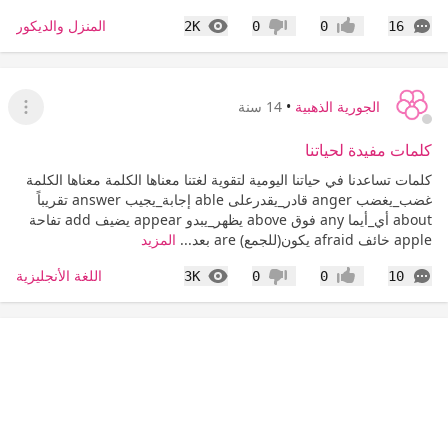
التعليقات
المشاهدات
المنزل والديكور
2K
0
0
16
إعجاب
عدم إعجاب
الجورية الذهبية
•
14 سنة
عرض ا
كلمات مفيدة لحياتنا
كلمات تساعدنا في حياتنا اليومية لتقوية لغتنا معناها الكلمة معناها الكلمة
غضب_يغضب anger قادر_يقدرعلى able إجابة_يجيب answer تقريباً
about أي_أيما any فوق above يظهر_يبدو appear يضيف add تفاحة
apple خائف afraid يكون(للجمع) are بعد...
المزيد
التعليقات
المشاهدات
اللغة الأنجليزية
3K
0
0
10
إعجاب
عدم إعجاب