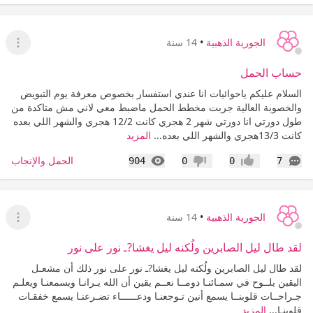
الجورية الذهبية
•
14 سنة
عرض ا
حساب الحمل
السلام عليكم ياحوائيات انا عندي استفسار بخصوص معرفة يوم التبويض
والخصوبة العالية جربت مخطط الحمل ماضبط معي لاني مش متاكدة من
طول دورتي انا دورتي شهر 2 هجري كانت 12/2 هجري والشهر اللي بعده
كانت 13/3هجري والشهر اللي بعده...
المزيد
التعليقات
المشاهدات
الحمل والإنجاب
904
0
0
7
إعجاب
عدم إعجاب
الجورية الذهبية
•
14 سنة
عرض ا
لقد طال ليل الصابرين ولُكنه ليل يغشا?ـ نور على نور
لقد طال ليل الصابرين ولُكنه ليل يغشا?ـ نور على نور ذلك أن مشعـل
اليقين يلــوح في سمـائنـا دومــا نعــم يقين أن الله يـرانـا ويسمعنـا ويعلـم
جـراحــات قلوبنــا يسمع أنين تـوجعنـا ودعــــــاء تضـرعنـا يسمع خفقـات
قلوبنـا...
المزيد