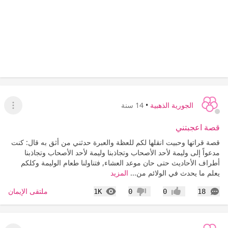
الجورية الذهبية
•
14 سنة
عرض ا
قصة اعجبتني
قصة قراتها وحبيت انقلها لكم للعظة والعبرة حدثني من أثق به قال: كنت
مدعواً إلى وليمة لأحد الأصحاب وتجاذبنا وليمة لأحد الأصحاب وتجاذبنا
أطراف الأحاديث حتى حان موعد العشاء, فتناولنا طعام الوليمة وكلكم
يعلم ما يحدث في الولائم من...
المزيد
التعليقات
المشاهدات
ملتقى الإيمان
1K
0
0
18
إعجاب
عدم إعجاب