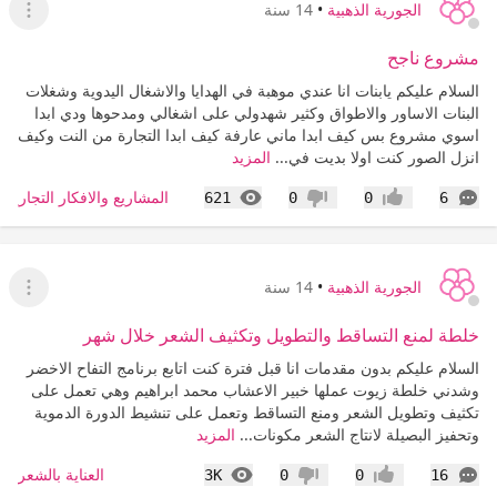
الجورية الذهبية
•
14 سنة
عرض ا
مشروع ناجح
السلام عليكم يابنات انا عندي موهبة في الهدايا والاشغال اليدوية وشغلات
البنات الاساور والاطواق وكثير شهدولي على اشغالي ومدحوها ودي ابدا
اسوي مشروع بس كيف ابدا ماني عارفة كيف ابدا التجارة من النت وكيف
انزل الصور كنت اولا بديت في...
المزيد
التعليقات
المشاهدات
المشاريع والافكار التجارية 
621
0
0
6
إعجاب
عدم إعجاب
الجورية الذهبية
•
14 سنة
عرض ا
خلطة لمنع التساقط والتطويل وتكثيف الشعر خلال شهر
السلام عليكم بدون مقدمات انا قبل فترة كنت اتابع برنامج التفاح الاخضر
وشدني خلطة زيوت عملها خبير الاعشاب محمد ابراهيم وهي تعمل على
تكثيف وتطويل الشعر ومنع التساقط وتعمل على تنشيط الدورة الدموية
وتحفيز البصيلة لانتاج الشعر مكونات...
المزيد
التعليقات
المشاهدات
العناية بالشعر
3K
0
0
16
إعجاب
عدم إعجاب