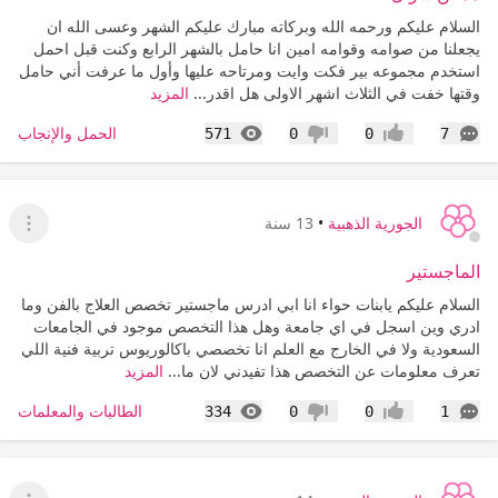
السلام عليكم ورحمه الله وبركاته مبارك عليكم الشهر وعسى الله ان
يجعلنا من صوامه وقوامه امين انا حامل بالشهر الرابع وكنت قبل احمل
استخدم مجموعه بير فكت وايت ومرتاحه عليها وأول ما عرفت أني حامل
وقتها خفت في الثلاث اشهر الاولى هل اقدر...
المزيد
التعليقات
المشاهدات
الحمل والإنجاب
571
0
0
7
إعجاب
عدم إعجاب
الجورية الذهبية
•
13 سنة
عرض ا
الماجستير
السلام عليكم يابنات حواء انا ابي ادرس ماجستير تخصص العلاج بالفن وما
ادري وين اسجل في اي جامعة وهل هذا التخصص موجود في الجامعات
السعودية ولا في الخارج مع العلم انا تخصصي باكالوريوس تربية فنية اللي
تعرف معلومات عن التخصص هذا تفيدني لان ما...
المزيد
التعليقات
المشاهدات
الطالبات والمعلمات
334
0
0
1
إعجاب
عدم إعجاب