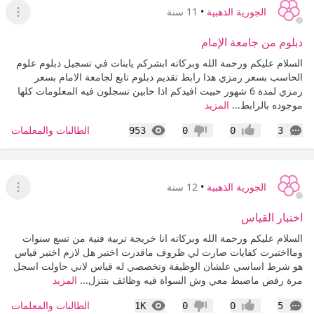
الجورية الذهبية
•
11 سنة
عرض ا
دبلوم من جامعة الإمام
السلام عليكم ورحمة الله وبركاته ابشركم يابنات في تسجيل دبلوم علوم
الحاسب بسعر رمزي هذا رابط تقديم دبلوم تابع لجامعة الامام بسعر
رمزي لمدة 6 شهور حبيت افيدكم اذا حابين تسجلون فيه المعلومات كلها
موجوده بالرابط...
المزيد
التعليقات
المشاهدات
الطالبات والمعلمات
953
0
0
3
إعجاب
عدم إعجاب
الجورية الذهبية
•
12 سنة
عرض ا
اختبار القياس
السلام عليكم ورحمة الله وبركاته انا خريجة تربية فنية من تسع سنوات
ومااختبرت كفايات صارت لي ظروف ماقدرت اختبر هل ﻻزم اختبر قياس
هو شرط اساسي علشان الوظيفة وتخصصي له قياس ﻻني حاولت اسجل
مرة رفض ماضبط معي وش السواة فيه وظائف بتنزل...
المزيد
التعليقات
المشاهدات
الطالبات والمعلمات
1K
0
0
5
إعجاب
عدم إعجاب