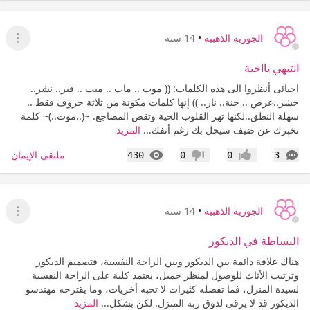
الجورية الذهبية
•
14 سنة
عرض ا
انتبهي يااخية
احبائى أنظروا الى هذه الكلمات: (( موت .. مات .. ميت .. قبر.. نشر..
حشر..عرض .. جنة.. نار.. )) إنها كلمات مكونة من ثلاثة حروف فقط ..
سهلة النطق..لكنها تهز القلوب الحية وتقض المضاجع. ~(..موت..)~ كلمة
تخبرك عن ضيف سيحل بك رغم أنفك...
المزيد
التعليقات
المشاهدات
ملتقى الإيمان
430
0
0
3
إعجاب
عدم إعجاب
الجورية الذهبية
•
14 سنة
عرض ا
البساطة في الديكور
هناك علاقة دائمة بين الديكور وبين الراحة النفسية، فتصميم الديكور
وترتيب الأثاث للوصول لمنظر جميل، يعتمد كلية على الراحة النفسية
لسيدة المنزل، فما تفضله كثيرات لا تحبه أخريات، وما يقترحه مهندسو
الديكور قد لا يرقى لذوق ربة المنزل. لكن بشكل...
المزيد