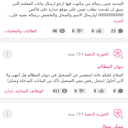
المدنية جتني رسالة من مكتوب فيها ارجو ارسال بيانات المعلمة التي
سبق ان تقدمت بطلب تعيين على موقع جدارة على فاكس
00000000000 اوارسال الاسم والسجل والتخصص برسالة نصية على...
المزيد
التعليقات
المشاهدات
الطالبات والمعلمات
6K
0
0
23
إعجاب
عدم إعجاب
الجورية الذهبية
•
13 سنة
عرض ا
ديوان المظالم
السلام عليكم حابة استفسر عن التسجيل في ديوان المظالم هل انتهى ولا
لأني أحاول اسجل رفض معي التسجيل تأكد من البيانات المدخلة وشكرا
التعليقات
المشاهدات
الوظائف النسائية, جدارة, ط
411
0
0
0
إعجاب
عدم إعجاب
الجورية الذهبية
•
13 سنة
عرض ا
ممكن سؤال