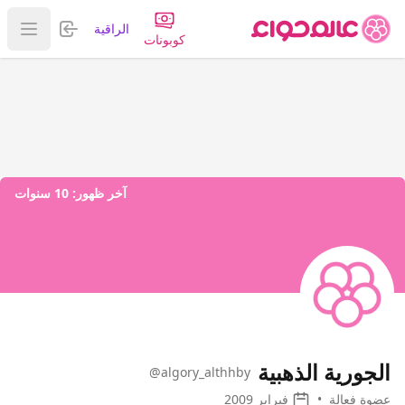
تسجيل الدخول
الراقية
عرض ا
كوبونات
آخر ظهور:
10 سنوات
الجورية الذهبية
@algory_althhby
عضوة فعالة
•
فبراير 2009