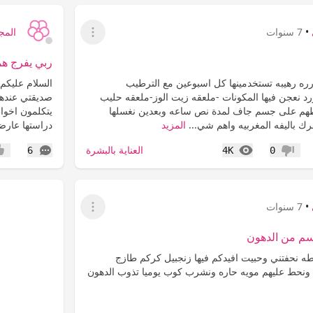
•
7 سنوات
المج
عرض القائمة
ربي يفرج هم
ه رهيبه تستخدمينها كل اسبوعين مع الترطيب
السلام عليكم 
د نعجن فيها المكونات -ملعقه زيت الوز-ملعقه حليب
صديقتي عندها 
هم على جسم جاف لمدة نص ساعه وبعدين نغسلها
يتكلمون اخوان
فرك باليفه المغربيه واهم شي...
المزيد
دراستها عارض
المشاهدات
التعليقات
العناية بالبشرة
6
4K
0
عدم إعجاب
إعج
•
7 سنوات
عرض القائمة
م من الدهون
ه نحفتني وحبيت افيدكم فيها زنجبيل كركم طازج
 ونحط عليهم مويه حاره ونشرب كوب يوميا تذوب الدهون