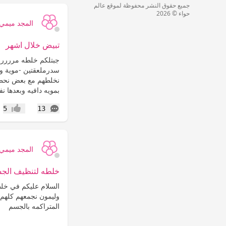
جميع حقوق النشر محفوظة لموقع عالم
حواء © 2026
المجد ميمي
تبيض خلال اشهر
جبتلكم خلطه مرررررر
سدرملعقتين -موية ور
نخلطهم مع بعض نحط
بمويه دافيه وبعدها ن
التعليقات
5
13
إعجاب
المجد ميمي
خلطه لتنظيف الجس
السلام عليكم في خلط
وليمون نجمعهم كلهم
المتراكمه بالجسم