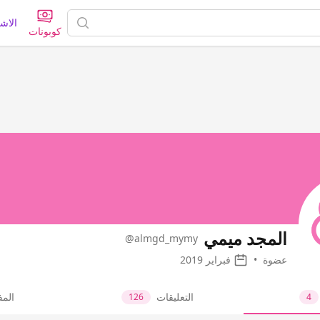
الاش
كوبونات
المجد ميمي
@almgd_mymy
عضوة
•
فبراير 2019
التعليقات
الم
126
4