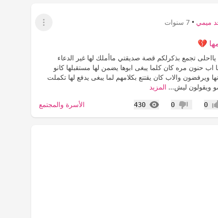
د ميمي
•
7 سنوات
عرض القائمة
ها 💔
يااحلى تجمع بذكرلكم قصة صديقتي ماأملك لها غير الدعاء
اب حنون مره كان كلما يبغى ابوها يضمن لها مستقبلها كانو
ها ويرفضون والاب كان يقتنع بكلامهم لما يبغى يدفع لها تكملت
و ويقولون ليش...
المزيد
المشاهدات
الأسرة والمجتمع
430
0
0
اب
عدم إعجاب