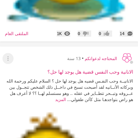
التعليقات
المشاهدات
الملتقى العام
1K
0
0
14
إعجاب
عدم إعجاب
المحتاجه لدعواتكم
•
13 سنة
عرض ا
الانانية وحب النفس قضية هل يوجد لها حل؟
الانانيــة وحب النفـس قضيه هل يوجد لها حل ؟ السلام عليكم ورحمة الله
وبركاته الأنــانيه لقد أصبحت تسبح في داخــل ذلك الشخص تتجــول بين
عــروقه وتبــحر تتطــاير في عقله .. وهو مستسلم لهــا ؟؟ لا أعرف هل
هو راض بتواجدهـا مثل كآئن طفولي...
المزيد