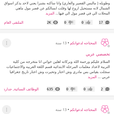
وطويله ( مالبس القصير والعاري) وانا ساكنه بشبرا يعني لاحد يذكر اسواق
الشمال لانه مستحيل اروح لها وقلت ابسالكم عن قصر مول ماهي
المحلات الي في قصر مول الي فيها...
المزيد
التعليقات
المشاهدات
الملتقى العام
2K
0
0
17
إعجاب
عدم إعجاب
المحتاجه لدعواتكم
•
13 سنة
عرض ا
تخصصي عربي
السلام عليكم ورحمة الله وبركاته اهلين خواتي انا متخرجه من كلية
التربية لاعداد معلمات المرحله الابتدائيه قسم اللغة العربيه والاجتماعيات
سجلت بقياس بس مادري وش اختار وتحيرت وش اختار تاريخ جغرافيا
عربي ...
المزيد
التعليقات
المشاهدات
الوظائف النسائية, جدارة, ط
635
0
0
2
إعجاب
عدم إعجاب
المحتاجه لدعواتكم
•
13 سنة
عرض ا