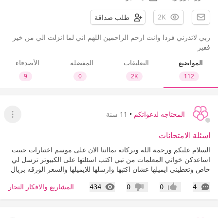
2K
طلب صداقة
ربي لاتذرني فردا وانت ارحم الراحمين اللهم اني لما انزلت الي من خير
فقير
المواضيع
التعليقات
المفضلة
الأصدقاء
9
0
2K
112
المحتاجه لدعواتكم
•
11 سنة
عرض ا
اسئلة الامتحانات
السلام عليكم ورحمة الله وبركاته بمااننا الان على موسم اختبارات حبيت
اساعدكن خواتي المعلمات من تبي اكتب اسئلتها على الكبيوتر ترسل لي
خاص وتعطيني ايميلها عشان اكتبها وارسلها للايميلها والسعر الورقه بريال
التعليقات
المشاهدات
المشاريع والافكار التجارية 
434
0
0
4
إعجاب
عدم إعجاب