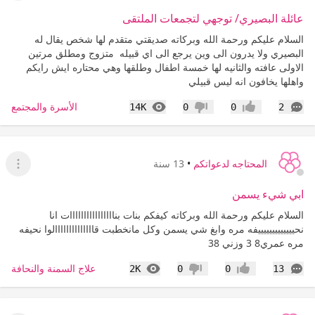
عائلة البصيري/ توجهي لتجمعات الملتقى
السلام عليكم ورحمة الله وبركاته صديقتي متقدم لها شخص يقال له
البصيري ولا يدرون الى وين يرجع الى اي قبيله متزوج ومطلق مرتين
الاولى عافته والثانيه لها خمسة اطفال وطلقها وهي محتاره ايش رايكم
واهلها يخافون انه ليس قبيلي
التعليقات
المشاهدات
الأسرة والمجتمع
14K
0
0
2
إعجاب
عدم إعجاب
المحتاجه لدعواتكم
•
13 سنة
عرض ا
ابي شيء يسمن
السلام عليكم ورحمة الله وبركاته كيفكم بنات بناااااااااااااااات انا
نحيييييييييييييفه مره وابغ شي يسمن وكل مانخطبت قاااااااااااااالوا نحيفه
مره عمري8 3 وزني 38
التعليقات
المشاهدات
علاج السمنة والنحافة
2K
0
0
13
إعجاب
عدم إعجاب