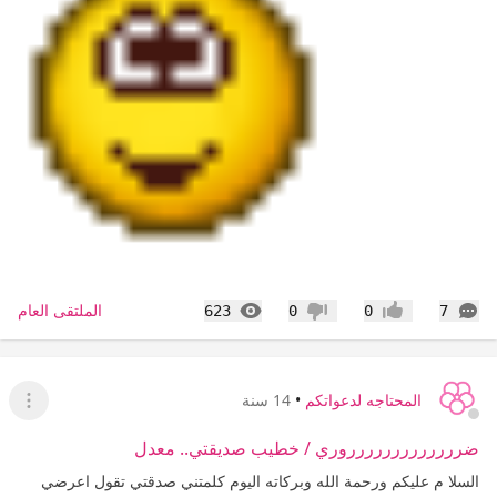
التعليقات
المشاهدات
الملتقى العام
623
0
0
7
إعجاب
عدم إعجاب
المحتاجه لدعواتكم
•
14 سنة
عرض ا
ضررررررررررررروري / خطيب صديقتي.. معدل
السلا م عليكم ورحمة الله وبركاته اليوم كلمتني صدقتي تقول اعرضي