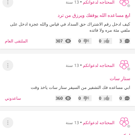
المحتاجه لدعواتكم
•
13 سنة
عرض ا
ابغ مساعده الله يوفقك ويرزق من ترد
كيف ادخل رقم الاشتراك حق السداد في قياس والله عجزة ادخل على
ملفي مئة مره ولا فائده
التعليقات
المشاهدات
الملتقى العام
307
0
0
3
إعجاب
عدم إعجاب
المحتاجه لدعواتكم
•
13 سنة
عرض ا
ستار سات
ابي مساعده فك التشفير من السيفر ستار سات ياخذ وقت
التعليقات
المشاهدات
ساعدوني
360
0
0
0
إعجاب
عدم إعجاب
المحتاجه لدعواتكم
•
13 سنة
عرض ا