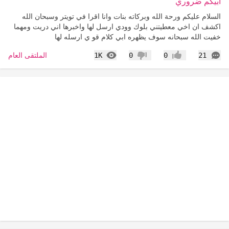
ابيكم ضروري
السلام عليكم ورحة الله وبركاته بنات وانا اقرا في تويتر وسبحان الله
اكشف ان اخي معطيتني بلوك وودي ارسل لها واخبرها اني دريت ومهما
خفيت الله سبحانه سوف يظهره ابي كلام قو ي ارسله لها
التعليقات
المشاهدات
الملتقى العام
1K
0
0
21
إعجاب
عدم إعجاب