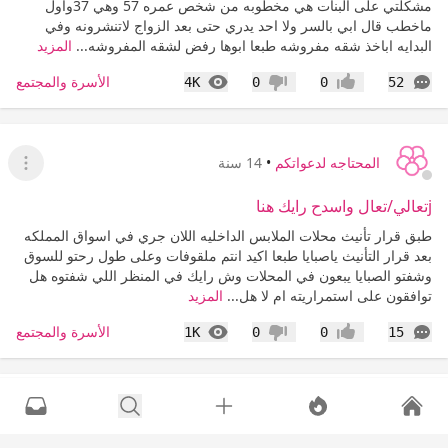
مشكلتي على البنات هي مخطوبه من شخص عمره 57 وهي 37واول
ماخطب قال ابي بالسر ولا احد يدري حتى بعد الزواج لاتنشرونه وفي
البدايه اباخذ شقه مفروشه طبعا ابوها رفض لشقه المفروشه...
المزيد
التعليقات
المشاهدات
الأسرة والمجتمع
4K
0
0
52
إعجاب
عدم إعجاب
المحتاجه لدعواتكم
•
14 سنة
عرض ا
jتعالي/تعال واسدح رايك هنا
طبق قرار تأنيث محلات الملابس الداخليه اللان جري في اسواق المملكه
بعد قرار التأنيث ياصبايا طبعا اكيد انتم ملقوفات وعلى طول رحتو للسوق
وشفتو الصبايا يبعون في المحلات وش رايك في المنظر اللي شفتوه هل
توافقون على استمراريته ام لا هل...
المزيد
التعليقات
المشاهدات
الأسرة والمجتمع
1K
0
0
15
إعجاب
عدم إعجاب
المحتاجه لدعواتكم
•
14 سنة
عرض ا