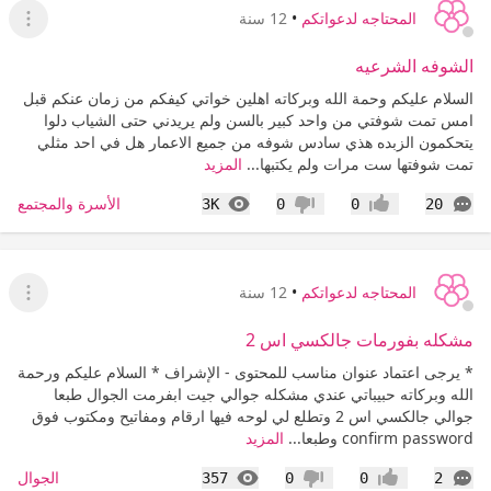
المحتاجه لدعواتكم
•
12 سنة
عرض ا
الشوفه الشرعيه
السلام عليكم وحمة الله وبركاته اهلين خواتي كيفكم من زمان عنكم قبل
امس تمت شوفتي من واحد كبير بالسن ولم يريدني حتى الشياب دلوا
يتحكمون الزبده هذي سادس شوفه من جميع الاعمار هل في احد مثلي
تمت شوفتها ست مرات ولم يكتبها...
المزيد
التعليقات
المشاهدات
الأسرة والمجتمع
3K
0
0
20
إعجاب
عدم إعجاب
المحتاجه لدعواتكم
•
12 سنة
عرض ا
مشكله بفورمات جالكسي اس 2
* يرجى اعتماد عنوان مناسب للمحتوى - الإشراف * السلام عليكم ورحمة
الله وبركاته حبيباتي عندي مشكله جوالي جيت ابفرمت الجوال طبعا
جوالي جالكسي اس 2 وتطلع لي لوحه فيها ارقام ومفاتيح ومكتوب فوق
confirm password وطبعا...
المزيد
التعليقات
المشاهدات
الجوال
357
0
0
2
إعجاب
عدم إعجاب