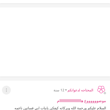
المحتاجه لدعواتكم
•
12 سنة
عرض ا
موضووووووع هاااااااااااااااااااااام
السلام عليكم ورحمة الله وبركاته كيفكن يابنات ابي فساتين ناعمه