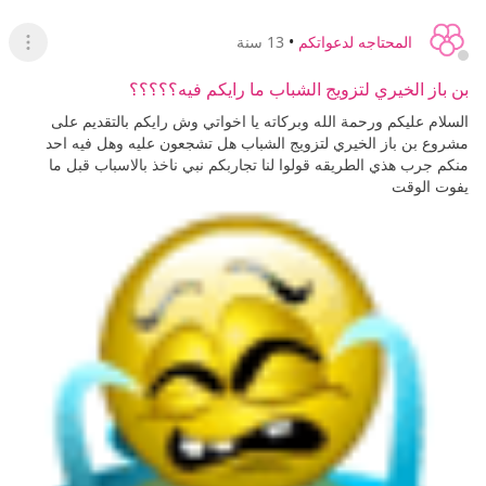
المحتاجه لدعواتكم
•
13 سنة
عرض ا
بن باز الخيري لتزويج الشباب ما رايكم فيه؟؟؟؟؟
السلام عليكم ورحمة الله وبركاته يا اخواتي وش رايكم بالتقديم على
مشروع بن باز الخيري لتزويج الشباب هل تشجعون عليه وهل فيه احد
منكم جرب هذي الطريقه قولوا لنا تجاربكم نبي ناخذ بالاسباب قبل ما
يفوت الوقت