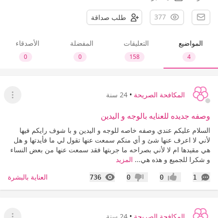
377
طلب صداقة
المواضيع
التعليقات
المفضلة
الأصدقاء
0
0
158
4
المكافحة الصريحة
•
24 سنة
عرض ا
وصفه جديده للعنايه بالوجه و اليدين
السلام عليكم عندي وصفه خاصه للوجه و اليدين و با شوف رايكم فيها
لأني لا اعرف عنها شئ و أي منكم سمعت عنها تقول لي ما فأيدتها و هل
هي مقيدها ام لا لأني بصراحه ما جربتها فقد سمعت عنها من بعض النساء
و شكرا للجميع و هذه هي...
المزيد
التعليقات
المشاهدات
العناية بالبشرة
736
0
0
1
إعجاب
عدم إعجاب
المكافحة الصريحة
•
24 سنة