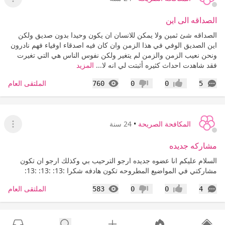
عرض ا
الصداقه الى اين
الصداقه شئ ثمين ولا يمكن للانسان ان يكون وحيدا بدون صديق ولكن
اين الصديق الوفي في هذا الزمن وان كان فيه اصدقاء اوفياء فهم نادرون
ونحن نعيب الزمن والزمن لم يتغير ولكن نفوس الناس هي التي تغيرت
فقد شاهدت احداث كثيره أثبتت لي انه لا...
المزيد
التعليقات
المشاهدات
الملتقى العام
760
0
0
5
إعجاب
عدم إعجاب
المكافحة الصريحة
•
24 سنة
عرض ا
مشاركه جديده
السلام عليكم انا عضوه جديده ارجو الترحيب بي وكذلك ارجو ان تكون
مشاركتي في المواضيع المطروحه تكون هادفه شكرا :13: :13: :13:
التعليقات
المشاهدات
الملتقى العام
583
0
0
4
إعجاب
عدم إعجاب