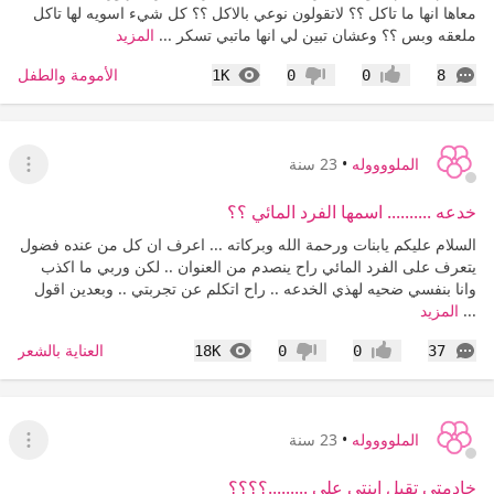
معاها انها ما تاكل ؟؟ لاتقولون نوعي بالاكل ؟؟ كل شيء اسويه لها تاكل
ملعقه وبس ؟؟ وعشان تبين لي انها ماتبي تسكر ...
المزيد
التعليقات
المشاهدات
الأمومة والطفل
1K
0
0
8
إعجاب
عدم إعجاب
الملووووله
•
23 سنة
عرض ا
خدعه .......... اسمها الفرد المائي ؟؟
السلام عليكم يابنات ورحمة الله وبركاته ... اعرف ان كل من عنده فضول
يتعرف على الفرد المائي راح ينصدم من العنوان .. لكن وربي ما اكذب
وانا بنفسي ضحيه لهذي الخدعه .. راح اتكلم عن تجربتي .. وبعدين اقول
...
المزيد
التعليقات
المشاهدات
العناية بالشعر
18K
0
0
37
إعجاب
عدم إعجاب
الملووووله
•
23 سنة
عرض ا
خادمتي تقبل ابنتي على .........؟؟؟؟