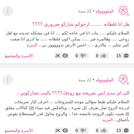
الملووووله
•
22 سنة
عرض ا
هل انا غلطانه .......... ارجوكم شاركو ضروري ؟؟؟؟
السلام عليكم ..... بنات انا في حاجه لكم .... انا في مشكله جديده مع اهل
زوجي ..... وهالمره غير ...... يمكن اكون غلطانه ...... ما ادري انا شفت
كثير مثلي ... ماادري ..... احس الارض تدووووور بي...
المزيد
التعليقات
المشاهدات
الأسرة والمجتمع
2K
0
0
15
إعجاب
عدم إعجاب
الملووووله
•
22 سنة
عرض ا
الى اي مدى انتي صريحه مع زوجك؟؟؟؟ ياليت تشاركوني ..
السلام عليكم طبعا سؤالي موجه للمتزوجات ... اعرف كثار صريحات
لدرجة الزوج صار يعرف كل شيء .. وبالعكس فيه نساء (((( كتااااب مغلق
))) بحيث تكون الزوجه غامضه جدا .. والزوج يحاول قدر المستطاع يغوص
بأعماق...
المزيد
التعليقات
المشاهدات
الأسرة والمجتمع
2K
0
0
13
إعجاب
عدم إعجاب