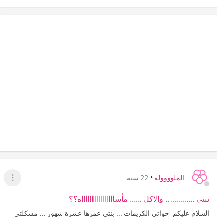
الملووووله
•
22 سنة
عرض ا
بنتي ............... والاكل ...... مأساااااااااااااااااه؟؟
السلام عليكم اخواتي الكريمات ... بنتي عمرها عشرة شهور ... مشكلتي