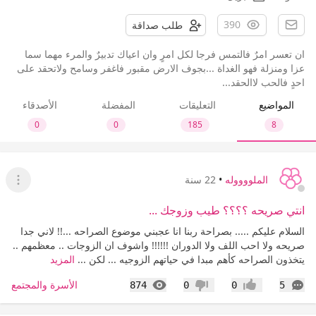
390
طلب صداقة
ان تعسر امرٌ فالتمس فرجا لكل امرٍ وان اعياك تدبيرٌ والمرء مهما سما
عزا ومنزلة فهو الغداة ...بجوف الارض مقبور فاغفر وسامح ولاتحقد على
احدٍ فالحب لاالحقد...
المواضيع
التعليقات
المفضلة
الأصدقاء
0
0
185
8
الملووووله
•
22 سنة
عرض ا
انتي صريحه ؟؟؟؟ طيب وزوجك ...
السلام عليكم ..... بصراحة ربنا انا عجبني موضوع الصراحه ...!! لاني جدا
صريحه ولا احب اللف ولا الدوران !!!!!! واشوف ان الزوجات .. معظمهم ..
يتخذون الصراحه كأهم مبدا في حياتهم الزوجيه ... لكن ...
المزيد
التعليقات
المشاهدات
الأسرة والمجتمع
874
0
0
5
إعجاب
عدم إعجاب