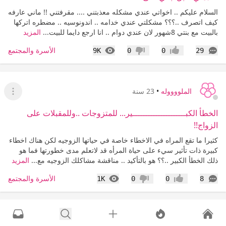
السلام عليكم .. اخواتي عندي مشكله معذبتني .... مقرفتني !! ماني عارفه
كيف اتصرف ..؟؟؟ مشكلتي عندي خدامه .. اندونوسيه .. مضطره اتركها
بالبيت مع بنتي 8شهور لان عندي دوام .. انا ارجع دايما للبيت...
المزيد
التعليقات
المشاهدات
الأسرة والمجتمع
9K
0
0
29
إعجاب
عدم إعجاب
الملووووله
•
23 سنة
عرض ا
الخطأ الكبـــــــــــــــــــــير... للمتزوجات ..وللمقبلات على
الزواج!!
كثيرا ما تقع المراه في الاخطاء خاصة في حياتها الزوجيه لكن هناك اخطاء
كبيرة ذات تأثير سيء على حياة المرأه قد لاتعلم مدى خطورتها فما هو
ذلك الخطأ الكبير ..؟؟ هو بالتأكيد .. مناقشة مشاكلك الزوجيه مع...
المزيد
التعليقات
المشاهدات
الأسرة والمجتمع
1K
0
0
8
إعجاب
عدم إعجاب