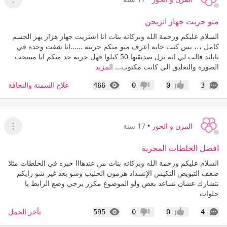
عرض ا
منو جربت جهاز انريجن
السلام عليكم ورحمة الله وبركاته بنات انا اشتريت جهاز هزاز يهز الجسم
كامل ،،، بس كنت حابه اعرف منو منكم جربته ......انا شفت وحده في
تايلند قالت لي انه نزل صديقتها 50 كيلوا فهل جربه حد منكم انا مسحت
الصورة والتعليق الي كانت مكتوب...
المزيد
التعليقات
المشاهدات
علاج السمنة والنحافة
466
0
0
3
إعجاب
عدم إعجاب
المزن و الحور
•
17 سنة
عرض ا
افضل الخلطات المجربه
السلام عليكم ورحمة الله وبركاته بنات من عندهااا خبره في الخلطات مثلا
ضعف التبويض التكيس الإنسداد هرمون الحليب وشو بعد غير شو رايكم
نتشارك عشان نساعد بعض ولو الموضوع مكرر يرجي وضع الرابط يا
حلوات
التعليقات
المشاهدات
تأخر الحمل
595
0
0
4
إعجاب
عدم إعجاب