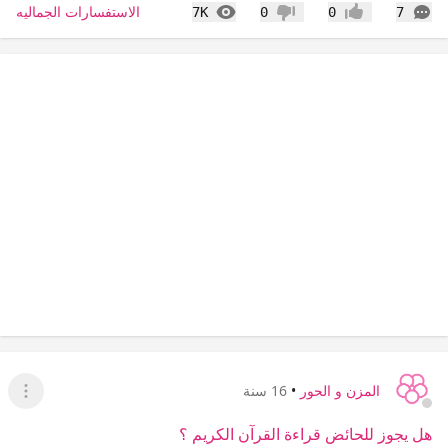
التعليقات
المشاهدات
الاستفسارات الجماليه
7K
0
0
7
إعجاب
عدم إعجاب
المزن و الحور
•
16 سنة
عرض ا
هل يجوز للحائض قراءة القرآن الكريم ؟