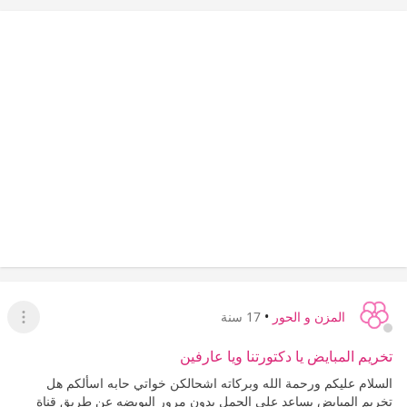
المزن و الحور
•
17 سنة
عرض ا
تخريم المبايض يا دكتورتنا ويا عارفين
السلام عليكم ورحمة الله وبركاته اشحالكن خواتي حابه اسألكم هل
تخريم المبايض يساعد على الحمل بدون مرور البويضه عن طريق قناة