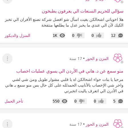
عرض ا
سؤالي للحريم السنعات الي يعرفون يطبخون
هلا اخوياتي اشحالكن بغيت اسأل شو افضل شركة تصنع الأفران الي تخبز
الكيك لأن الي عندي ما يخبز عدل ما يطلعها منتفخة
التعليقات
المشاهدات
المنزل والديكور
1K
0
0
12
إعجاب
عدم إعجاب
المزن و الحور
•
17 سنة
عرض ا
منو سمع عن د. هاني في الأردن الي يسوي عمليات اخصاب
مرحبا يا بنات حواء اشحالكن اه يا قلبي مشوار طويل ومن شي لشي
واخر شي الإخصاب بالأنابيب الحمدلله على كل حال بس منو سمع بـ هاني
في الأدرن الي اتعرف ياليت اتخبرني
التعليقات
المشاهدات
تأخر الحمل
550
0
0
5
إعجاب
عدم إعجاب
المزن و الحور
•
17 سنة
عرض ا