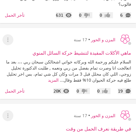
فالوب؟
التعليقات
المشاهدات
تأخر الحمل
631
0
0
6
إعجاب
عدم إعجاب
المزن و الحور
•
17 سنة
عرض ا
ماهي الأكلات المفيدة لتنشيط حركة السائل المنوي
السلام عليكم ورحمة الله وبركاته خواتي اشحالكن سبحان ربي ،،، بعد ما
اتعالجت انا وصرت تمام بفضل من ربي ونعمه , طلبت الدكتورة تحليل
زوجي، اللي كان محلل قبل 3 مرات وكان كل شي تمام، بس اخر تحليل
طلع فيه حركة الحيوان 10% فقط وقال...
المزيد
التعليقات
المشاهدات
تأخر الحمل
20K
0
0
19
إعجاب
عدم إعجاب
المزن و الحور
•
17 سنة
عرض القا
في طريقة نعرف الحمل من وقت