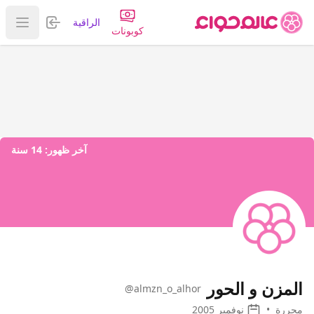
تسجيل الدخول
الراقية
عرض ا
كوبونات
آخر ظهور:
14 سنة
المزن و الحور
@almzn_o_alhor
محررة
•
نوفمبر 2005