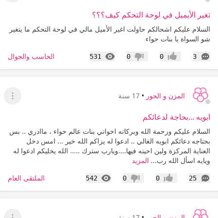
تغير الأيميل في لوحة التحكم كيف؟؟؟
السلام عليكم اشحالكم حاولت اغير الأميل مالي في لوحة التحكم ما يتغير
شو السواة يا بنات حواء
التعليقات
المشاهدات
الحاسب والجوال
531
0
0
3
إعجاب
عدم إعجاب
المزن و الحور
•
17 سنة
عرض ا
ابويه ...بحاجة لدعائكم
السلام عليكم ورحمة الله وبركاته اخواتي بنات عالم حواء ، ماادري .. بس
بحتاجه دعائكم ابويه الغالي .. ادعوا له يزاكم الله خير ... امس دخل
العناية المركزة ولين احينه فيها....ويارب سترك ..... الله يخليكم ادعوا له
ويايه اسأل الله رب...
المزيد
التعليقات
المشاهدات
الملتقى العام
542
0
0
25
إعجاب
عدم إعجاب
المزن و الحور
•
17 سنة