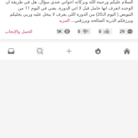
السلام عليكم ورحمة الله وبركاته اخواتي عندي سؤال، هل في طريقة ان
الوحده اتعرف انها حامل قبل لا اتي الدورة، يعني في اليوم 11 من
التبويض ( اليوم الـ20) من الدورة اللي يعرف لا يبخل عليه وربي يخليكم
ويرزقكم الذرية الصالحه ويرزقني...
المزيد
التعليقات
المشاهدات
الحمل والإنجاب
5K
0
0
29
إعجاب
عدم إعجاب
المزن و الحور
•
17 سنة
عرض القا
منو سوت تحليل حركة الحيوانات المنويه في الرحم ... يالييت
تفيديينا
السلام عليكم ورحمة الله وبركاته اشحالكن خواتي حد منكم سمع عن
تحليل اسمه pct يسونه بعد الجماع بثلاثة ساعات؟ شو فايدته وشو مضاره
اللي عندها خبره يارييييييييييييييييت تخبرنااااا
التعليقات
المشاهدات
تأخر الحمل
2K
0
0
18
إعجاب
عدم إعجاب
المزن و الحور
•
17 سنة
عرض القا