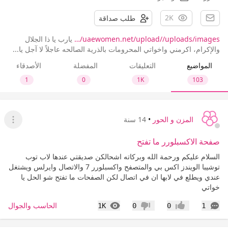
2K
طلب صداقة
uaewomen.net/upload//uploads/images/…
يارب يا ذا الجلال
والإكرام، اكرمني واخواتي المحرومات بالذرية الصالحه عاجلاً لا آجل يا...
المواضيع
التعليقات
المفضلة
الأصدقاء
1
0
1K
103
المزن و الحور
•
14 سنة
عرض ا
صفحة الاكسبلورر ما تفتح
السلام عليكم ورحمة الله وبركاته اشحالكن صديقتي عندها لاب توب
توشيبا الويندز اكس بي والمتصفح واكسبلورر 7 والاتصال وايرلس ويشتغل
عندي ويطلع في لابها ان في اتصال لكن الصفحات ما تفتح شو الحل يا
خواتي
التعليقات
المشاهدات
الحاسب والجوال
1K
0
0
1
إعجاب
عدم إعجاب