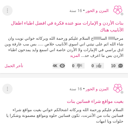
المزن و الحور
•
16 سنة
عرض ا
بنات الأردن و الإمارات منو عنده فكرة في افضل اطباء اطفال
الأنابيب هناك
مرحباااااا الساااااااع السلام عليكم ورحمة الله وبركاته خواتي نويت وان
شاء الله اتم على نيتني اني اسوي الأنابيب خلاص ..... بس مب عارفة وين
ادق براسي في الإمارات ولا الأردن خاصة اني اسمع وايد يمدحون اطباء
الأردن بس ما اعرف حد...
المزيد
التعليقات
المشاهدات
تأخر الحمل
4K
0
0
10
إعجاب
عدم إعجاب
المزن و الحور
•
16 سنة
عرض ا
بغيت مواقع شراء فساتين بنات
السلام عليكم ورحمة الله وبركاته اشحالكم خواتي بغيت مواقع شراء
فساتين بنات من الأنترنت، تكون فساتين حلوه ومواقع مضمونة وشكرا يا
حلوات ويا امهات