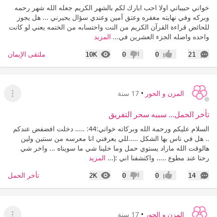
خواتي حبيباتي اولا احب ابارك لكم بالشهر الكريم جعله الله شهر رحمه
وبركه وفي نهايته مغفره وعتق آمين وعندي سؤال يحيرني ... هل يجوز
للحائض قراءة القرآن الكريم من النت واحتسابه من الختمه يعني لو كانت
واحده واصله الجزء العشرين في...
المزيد
التعليقات
المشاهدات
ملتقى الإيمان
10K
0
0
21
إعجاب
عدم إعجاب
المزن و الحور
•
17 سنة
عرض ا
تأخر الحمل... سببه سحر التفريق
السلام عليكم ورحمة الله وبركاته خواتي:44: ..... دخلت افضفض عندكم
.. هل في ناس بها الشكل .....للي يعرفني انا معرسه من سنتين ولين
هالوقت الله ماراد يستوي حمل وما خلينا شي ما سويناه ... واخر شي
رحنا عند مطوع ..... واكتشفنا اني :(...
المزيد
التعليقات
المشاهدات
تأخر الحمل
2K
0
0
14
إعجاب
عدم إعجاب
المزن و الحور
•
17 سنة