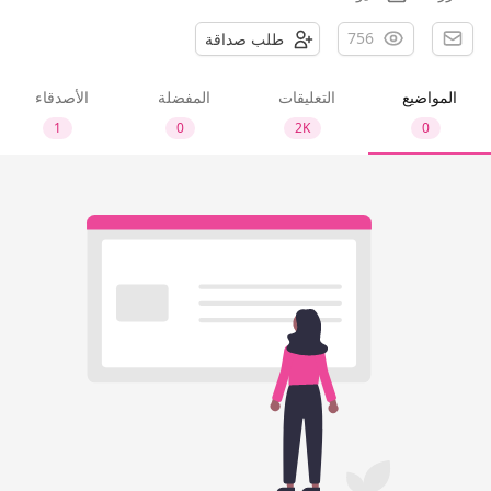
756
طلب صداقة
المواضيع
التعليقات
المفضلة
الأصدقاء
1
0
2K
0