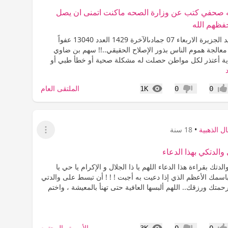
ه صحفي كتب عن وزارة الصحه ماكنت اتمنى ان يصل
حفظهم الله
اليوم في جريد الجزيرة الاربعاء 07 جمادىالآخرة 1429 العدد 13040 عفواً
معالجة هموم الناس بذور الإصلاح الحقيقي..!! سهم بن ضاوي
اية أعتذر لكل مواطن حصلت له مشكلة صحية أو خطأ طبي أو
المشاهدات
الملتقى العام
1K
0
0
جاب
عدم إعجاب
ل الذهبية
•
18 سنة
عرض القائمة
والدتكي بهذا الدعاء
لدتك بقراءة هذا الدعاء اللهم يا ذا الجلال و الإكرام يا حي يا
اسمك الأعظم الذي إذا دعيت به أجبت ! ! ! أن تبسط على والدتي
متك ورزقك.. اللهم ألبسها العافية حتى تهنأ بالمعيشة ، واختم
المشاهدات
الأسرة والمجتمع
3K
0
0