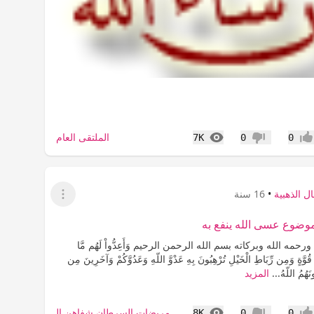
المشاهدات
الملتقى العام
7K
0
0
جاب
عدم إعجاب
ل الذهبية
•
16 سنة
عرض القائمة
موضوع عسى الله ينفع به
حمه الله وبركاته بسم الله الرحمن الرحيم وَأَعِدُّواْ لَهُم مَّا
وَّةٍ وَمِن رِّبَاطِ الْخَيْلِ تُرْهِبُونَ بِهِ عَدْوَّ اللّهِ وَعَدُوَّكُمْ وَآخَرِينَ مِن
ونَهُمُ اللّهُ...
المزيد
المشاهدات
مريضات السرطان شفاهن الله
8K
0
0