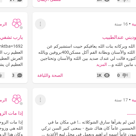
عدم إعجاب
إع
ية
•
16 سنة
الرما
عرض القائمة
 وديني عندالطبيب
يارب تشفي ا
الله وبركاته بنات الله يعافيكم حبيت استشيركم عن
اسناني عندي الم في اللثه والأسنان وبطانة الفم آكل مسكن400بروفين ويالله
العظيم رب ال
ره قالت لي عندك صديد بين اللثه والأسنان وتحتاجين
العرش العظيم
بين اللثه و...
المزيد
العظيم ان يشف
المشاهدات
التعليقات
الصحة واللياقة
3
1K
0
عدم إعجاب
إعج
ية
•
17 سنة
الرما
عرض القائمة
....
إذا مات الز
لمن لم يقرأها سارق الشوكلاته ..! في مكان ما في
إذا مات الزو
لخمسين عاماً كان هناك شيخ -‏ بمعنى كبير السن تركي
الله هي وزوج
 عاماً اسمه إبراهيم ويعمل في محل لبيع الأغذية ...
وكان هذا الزوا