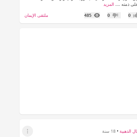
لى ذمته ....
المزيد
المشاهدات
ملتقى الإيمان
485
0
0
اب
عدم إعجاب
ل الذهبية
•
18 سنة
عرض القائمة