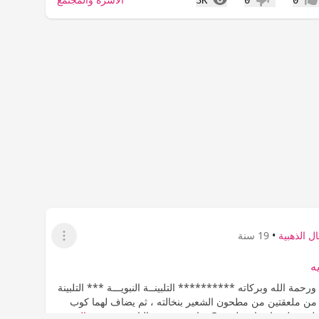
جاب
عدم إعجاب
ل الذهبية
•
19 سنة
عرض القائمة
يه
رحمة الله وبركاته ********** التلبينــة النبويـــة *** التلبينة
 من ملعقتين من مطحون الشعير بنخالته ، ثم يضاف لهما كوب
ر هادئة لمدة 5 دقائق . وبعض الناس يضيف...
المزيد