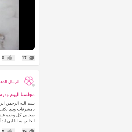
التعليقات
0
17
إعجاب
الرمال الذهب
مجلسنا اليوم ودرس
بسم الله الرحمن الرح
يامشرفات ودي نكتب 
صحابي كل وحده عنده
الخاص به انا ابي ابدأ 
التعليقات
0
29