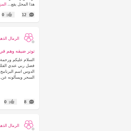
‏هذا المحل يقع...
المز
التعليقات
0
12
إعجاب
الرمال الذهب
توتر ضيقه وهم في 
السلام عليكم ورحمة ا
فضل ربي عندي الفلك 
الدوس اسم البرنامج
السحر ويسألونه عن..
التعليقات
0
8
إعجاب
الرمال الذهب