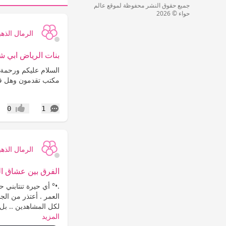
جميع حقوق النشر محفوظة لموقع عالم
حواء © 2026
الرمال الذهب
بنات الرياض ابي شغ
السلام عليكم ورحمة 
مكتب تقدمون وهل فيه
التعليقات
0
1
إعجاب
الرمال الذهب
الفرق بين عشاق ا
.•° أي حيرة تنتابني
العمر . أعتذر من الجم
لكل المشاهدين .. بل لمن 
المزيد