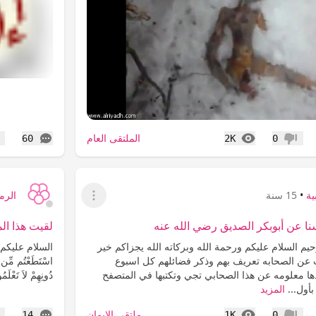
المشاهدات
التعليقات
الملتقى العام
60
2K
0
عدم إعجاب
إع
ية
•
15 سنة
الرما
عرض القائمة
نا عن أبوبكر الصديق رضي الله عنه
لقيت هذا ال
يم السلام عليكم ورحمة الله وبركاته الله يجزاكم خير
السلام عليكم ور
عن الصحابه تعريف بهم وذكر فضائلهم كل اسبوع
اسْتَطَعْتُم مِّن قُ
ا معلومه عن هذا الصحابي تجي وتكتبها في المتصفح
دُونِهِمْ لاَ تَعْلَمُ
بأول...
المزيد
المشاهدات
التعليقات
ملتقى الإيمان
14
1K
0