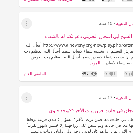
جاب
عدم إعجاب
ل الذهبية
•
16 سنة
عرض القائمة
لشيخ ابي اسحاق الحويني دعواتكم له بالشفاء
http://www.alheweny.org/new/play.php?catsmktba=1692 أسأل الله
عرش العظيم ان يشفيه شفاء لايغادر سقما أسأل الله العظيم رب
 ان يشفيه شفاء لايغادر سقما أسأل الله العظيم رب العرش
يه شفاء لايغادر...
المزيد
المشاهدات
الملتقى العام
492
0
0
اب
عدم إعجاب
ل الذهبية
•
17 سنة
عرض القائمة
وجان في حادث فمن يرث الآخر؟؟يوجد فتوى
جان في حادث معا فمن يرث الآخر؟ السؤال : عندي قريبة توفاها
ها معا في حادث ولم يمض على زواجهما إلا خمس شهور تقريباً
ج الأول لها ، أما هو كان لديه زوجة أولى وأولاد وبنات وعندما