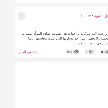
ل الذهبية
•
15 سنة
عرض القائمة
ورحمة الله وبركاته يا أخوات هذا تصويت لقيادة المرأه للسياره
حبيبه ولا يخفى على أحد مساوئها التي غلبت محاسنها , وما
د في البلاد ...
المزيد
المشاهدات
الملتقى العام
391
0
0
اب
عدم إعجاب