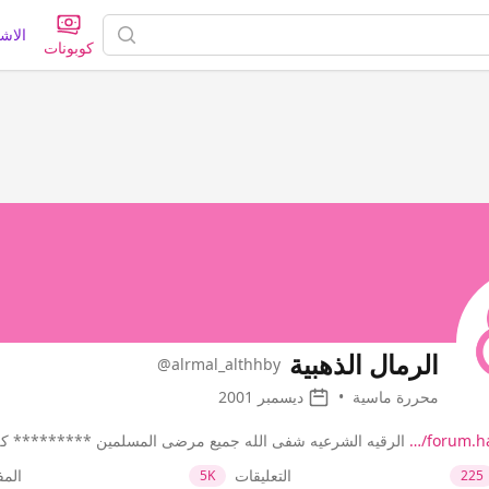
الاش
كوبونات
الرمال الذهبية
@alrmal_althhby
محررة ماسية
•
ديسمبر 2001
forum.h
الرقيه الشرعيه شفى الله جميع مرضى المسلمين ********* كلنا 
التعليقات
الم
5K
225