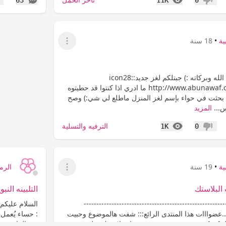
عدم إعجاب
إع
ية
•
18 سنة
عرض القائمة
السلام عليكم ورحمة الله وبركاته :) جبتلكم لغز جديد:icon28:
http://www.abunawaf.com/mm-966.html ما ادري اذا كنتوا قد حطيتوه
 بحثت في حواء بإسم لغز المنزل ماطلع لي شي:) وصح
س...
المزيد
المشاهدات
الترفيه والتسلية
1K
0
عدم إعجاب
ية
•
19 سنة
الرما
عرض القائمة
البلاستك
التلبينه النبو
--------------------------------------------------------
السلام عليكم و
 ..عضوااات هذا المنتدى الرائع::: شفت هالموضوع وحبيت
: حساء يُعمل
يعلمكم كيف تستفيدون من عبوة بخاخ بلاستيك بطريقة
من الماء ، وتطهى على نا