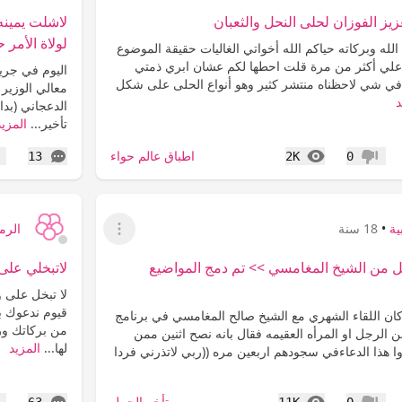
يز الفوزان لحلى النحل والثعبان
لاشلت يمين
لولاة الأمر 
لله وبركاته حياكم الله أخواتي الغاليات حقيقة الموضوع
لي أكثر من مرة قلت احطها لكم عشان ابري ذمتي
في شي لاحظناه منتشر كثير وهو أنواع الحلى على شكل
معالي الوزير 
د
الدعجاني (بد
تأخير...
المزيد
المشاهدات
التعليقات
اطباق عالم حواء
13
2K
0
عدم إعجاب
إع
ية
•
18 سنة
الرما
عرض القائمة
 من الشيخ المغامسي >> تم دمج المواضيع
لاتبخلي على 
لا تبخل على وا
قيوم ندعوك ب
 كان اللقاء الشهري مع الشيخ صالح المغامسي في برنامج
من بركاتك ورح
الرجل او المرأه العقيمه فقال بانه نصح اثنين ممن
لها...
المزيد
ددوا هذا الدعاءفي سجودهم اربعين مره ((ربي لاتذرني فردا
المشاهدات
التعليقات
تأخر الحمل
63
11K
0