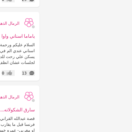
إعجاب
الرمال الذهب
ياماما اسناني واوا
السلام عليكم ورحمة 
يسكن علي رحت للدكتو
لجلسات عشان انظف ما
التعليقات
0
13
إعجاب
الرمال الذهب
سارق الشكولاته.......
قصة عبدالله القراني 
فرنسا قبل ما يقارب ا
او مغربي- عمره خمسون