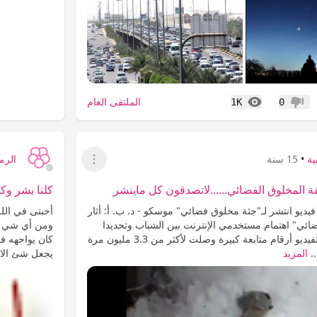
المشاهدات
الملتقى العام
1K
0
عدم إعجاب
ية
•
15 سنة
الرما
عرض القائمة
المخلوق الفضائي......لاتصدقون كل ماينشر
كلنا بشر وك
ديو انتشر لـ"جثة مخلوق فضائي" موسكو - د. ب. أ: أثار
أحبتى في الله 
ائي" اهتمام مستخدمي الإنترنت بين الشباب وتحديدا
ومن أي شي لا
في روسيا، إذ حقق الفيديو أرقام متابعة كبيرة وصلت لأكثر من 3.3 مليون مرة
كان يواجهه في
..
المزيد
يجعل شئ الا.