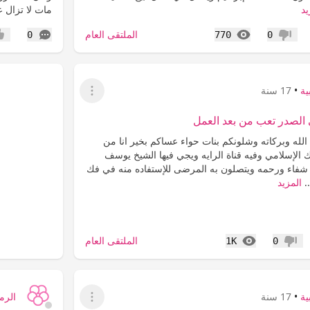
يد
مات لا تزال ع
المشاهدات
التعليقات
الملتقى العام
0
770
0
عدم إعجاب
إعج
ية
•
17 سنة
عرض القائمة
الصدر تعب من بعد العمل
لله وبركاته وشلونكم بنات حواء عساكم بخير انا من
الإسلامي وفيه قناة الرايه ويجي فيها الشيخ يوسف
 شفاء ورحمه ويتصلون به المرضى للإستفاده منه في فك
.
المزيد
المشاهدات
الملتقى العام
1K
0
عدم إعجاب
ية
•
17 سنة
الرما
عرض القائمة