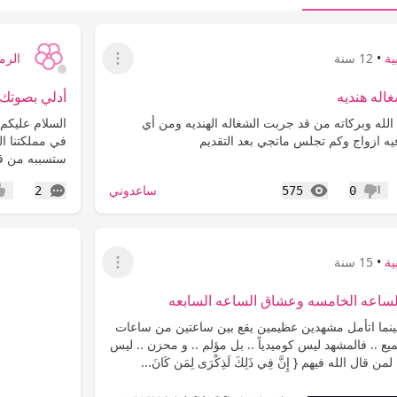
ية
•
12 سنة
الرما
عرض القائمة
اله هنديه
أدلي بصوتك
الله وبركاته من قد جربت الشغاله الهنديه ومن أي
السلام عليكم 
 ازواج وكم تجلس ماتجي بعد التقديم
في مملكتنا ال
ستسببه من فسا
المشاهدات
التعليقات
ساعدوني
2
575
0
عدم إعجاب
إعج
ية
•
15 سنة
عرض القائمة
لساعه الخامسه وعشاق الساعه السابعه
 حينما اتأمل مشهدين عظيمين يقع بين ساعتين من ساعات
يع .. فالمشهد ليس كوميدياً .. بل مؤلم .. و محزن .. ليس
قال الله فيهم { إِنَّ فِي ذَلِكَ لَذِكْرَى لِمَن كَانَ...