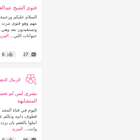
فتوى الشيخ عبدالعز
السلام عليكم ورحمة ا
مهم وهو فتوى مرت ع
وتستفيدون بعد وهي 
حيوانات اللي...
المزي
التعليقات
0
27
إعجاب
الرمال الذهب
بشرى لمن لم تحمل
المتشابهة
اليوم في قناة المجد
قطوف دانيه وتكلم عن 
ابتلوا بالعقم بان ير
وانت...
المزيد
التعليقات
0
96