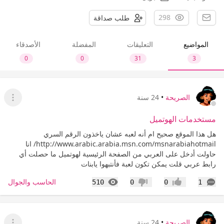
298
طلب صداقة
المواضيع
التعليقات
المفضلة
الأصدقاء
0
0
31
3
الصريحة
•
24 سنة
عرض ا
مستخدمات الهوتميل
هل هذا الموقع صحيح ام أنه لعبه عشان ياخذون الرقم السري
http://www.arabic.arabia.msn.com/msnarabiahotmail/ انا
حاولت أدخل على العربي من الصفحة الرئيسية لهوتميل ما حصلت أي
رابط عربي قلت يمكن تكون لعبة فأنتبهوا يابنات
التعليقات
المشاهدات
الحاسب والجوال
510
0
0
1
إعجاب
عدم إعجاب
الصريحة
•
24 سنة