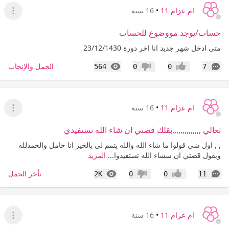
ام عزام 11
•
16 سنة
عرض ا
حساب/يوجد مووضوع للحساب
متى ادخل شهر جديد انا اخر دورة 23/12/1430
التعليقات
المشاهدات
الحمل والإنجاب
564
0
0
7
إعجاب
عدم إعجاب
ام عزام 11
•
16 سنة
عرض القا
تعالي ,,,,,,,,,,,,,,بقلك قصتي ان شاء الله تستفيدي
, , اول شي قولوا ما شاء الله والله يتمم لي بالخير انا حامل والحمدلله
وبقول قصتي ان سشاء الله تستفيدوا...
المزيد
التعليقات
المشاهدات
تأخر الحمل
2K
0
0
11
إعجاب
عدم إعجاب
ام عزام 11
•
16 سنة
عرض القا