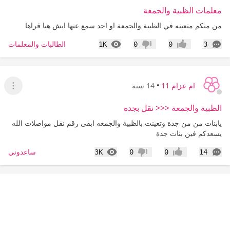
معلمات الظبية والجمعة
من منكم متعينه في الظبية والجمعة او احد سمع عنها ايش هيا قراها
التعليقات
المشاهدات
الطالبات والمعلمات
1K
0
0
3
إعجاب
عدم إعجاب
ام عزام 11
•
14 سنة
عرض ا
الظبية والجمعة <<< نقل بجده
يابنات من من جدة وتعينت بالظبية والجمعه ابقى رقم نقل مواصلات الله
يسعدكم فين بنات جدة
التعليقات
المشاهدات
ساعدوني
3K
0
0
14
إعجاب
عدم إعجاب