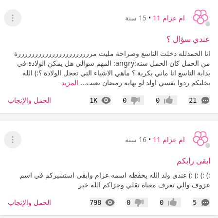
ام عزام 11
•
15 سنة
عرض ا
عندي سؤال ؟
انا الحمدلله دخلت التاسع وصراحة مليت مررررررررررررررررررررررة
من الحمل كان الحمل سنه:angry: المهم سوالي هل يمكن الولادة في
بداية التاسع انا ماني بكرية ؟ ماهي الاشياء التي تعجل الولادة ؟:) الله
يخليكم ردوا نفسي اولد لو نهاية رمضان تعبت...
المزيد
التعليقات
المشاهدات
الحمل والإنجاب
1K
0
0
21
إعجاب
عدم إعجاب
ام عزام 11
•
16 سنة
عرض ا
ابقى رايكم
:) :) :) :) عندي ولد الله يحفظه اسمه عزام وابقى استشيركم في اسم
عزوف والي تعرف معناه تقلي وجزاكم الله خير
التعليقات
المشاهدات
الحمل والإنجاب
798
0
0
5
إعجاب
عدم إعجاب