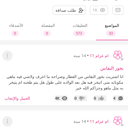
1K
طلب صداقة
المواضيع
التعليقات
المفضلة
الأصدقاء
0
0
573
33
ام عزام 11
•
14 سنة
عرض ا
بخور النفاس
انا اشتريت بخور النفاس من العطار وصراحه ما اعرف ولاشي فيه ماهي
مكوناته متى اتبخر فيه هل بعد الولاده على طول هل يتم طحنه ام يتبخر
به مثل ماهو وجزاكم الله خير
التعليقات
المشاهدات
الحمل والإنجاب
4K
0
0
4
إعجاب
عدم إعجاب
ام عزام 11
•
14 سنة
عرض ا