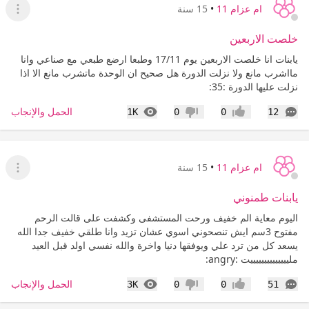
ام عزام 11
•
15 سنة
عرض ا
خلصت الاربعين
يابنات انا خلصت الاربعين يوم 17/11 وطبعا ارضع طبعي مع صناعي وانا
مااشرب مانع ولا نزلت الدورة هل صحيح ان الوحدة ماتشرب مانع الا اذا
نزلت عليها الدورة :35:
التعليقات
المشاهدات
الحمل والإنجاب
1K
0
0
12
إعجاب
عدم إعجاب
ام عزام 11
•
15 سنة
عرض ا
يابنات طمنوني
اليوم معاية الم خفيف ورحت المستشفى وكشفت على قالت الرحم
مفتوح 3سم ايش تنصحوني اسوي عشان تزيد وانا طلقي خفيف جدا الله
يسعد كل من ترد علي ويوفقها دنيا واخرة والله نفسي اولد قبل العيد
ملييييييييييييييت :angry:
التعليقات
المشاهدات
الحمل والإنجاب
3K
0
0
51
إعجاب
عدم إعجاب