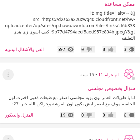
ممكن مساعدة
[&lt;img title='' alt='--'
src='https://d2s63a22uzwg40.cloudfront.net/hw-
uploadcenter/up/sites/up.hawaaworld.com/files/links/cf6b838
9b77d4794aecf5aed957e804b.jpeg'/&gt; كيف اسوي زي هذي
التعليقه
التعليقات
المشاهدات
الفن والأشغال اليدوية
592
0
0
3
إعجاب
عدم إعجاب
ام عزام 11
•
15 سنة
عرض ا
سؤال بخصوص مجلسي
انا يا طويلات العمر لون بوية مجلسي اصفر مع طبعات ذهبي اخترت لون
الجلسه موف مع اصفر ايش يكون لون الفرشة وجزاكن الله خير :27:
التعليقات
المشاهدات
المنزل والديكور
1K
0
0
6
إعجاب
عدم إعجاب