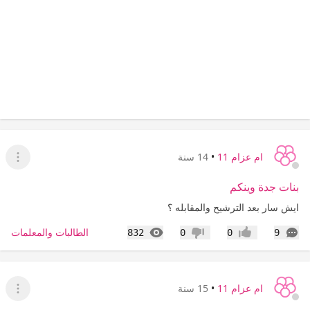
ام عزام 11
•
14 سنة
عرض ا
بنات جدة وينكم
ايش سار بعد الترشيح والمقابله ؟
التعليقات
المشاهدات
الطالبات والمعلمات
832
0
0
9
إعجاب
عدم إعجاب
ام عزام 11
•
15 سنة
عرض ا