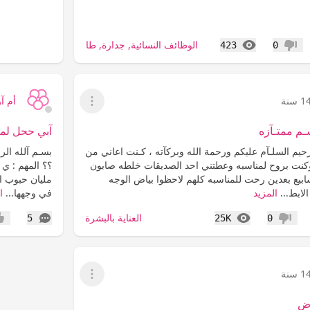
المشاهدات
الوظائف النسائية, جدارة, طاقات, حافز, تمهير
423
0
عدم إعجاب
1 سنة
أم آ
عرض القائمة
م ممتـآزه
آبي ححل لمش
حيم السلـآم عليكم ورحمة الله وبركآته ، كـنت اعاني من
بسـم آلله الر
نت بروح لمناسبه وعطتني احد الصديقات خلطه صابون
عملتهآ لمدة 3 اسابيع بعدين رحت للمناسبه كلهم لاحظوا بياض الوجه
مليان حبوب ايا
لابط...
المزيد
في وجهها...
ا
المشاهدات
التعليقات
العناية بالبشرة
5
25K
0
عدم إعجاب
إعج
1 سنة
عرض القائمة
آض