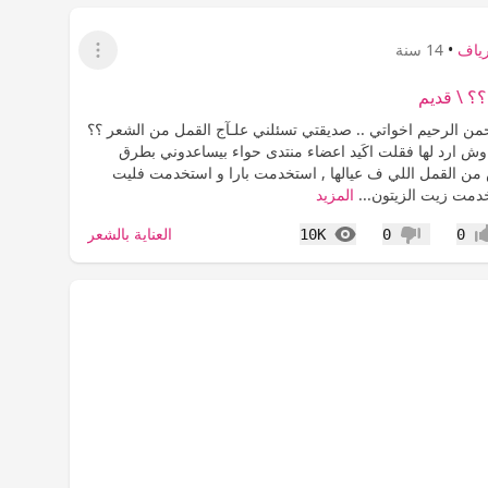
رياف
•
14 سنة
عرض القائمة
؟؟ \ قديم
حمن الرحيم اخواتي .. صديقتي تسئلني علـآج القمل من الشعر ؟؟
وش ارد لها فقلت اكَيد اعضاء منتدى حواء بيساعدوني بطرق
ن القمل اللي ف عيالها , استخدمت بارا و استخدمت فليت
دمت زيت الزيتون...
المزيد
المشاهدات
العناية بالشعر
10K
0
0
اب
عدم إعجاب