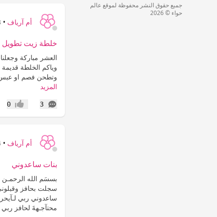
جميع حقوق النشر محفوظة لموقع عالم
حواء © 2026
أم آرياف
•
3
خلطة زيت تطويل و
العشر مباركة وجعلنا 
وياكم الخلطة قديمة ج
وتطحن فصم او عبس تم
المزيد
التعليقات
0
3
إعجاب
أم آرياف
•
4
بنات ساعدوني
بسسَم الله الرحمـن ال
سجلت بحافز وقبلون
ساعدوني ربي لـآيحر
محتآجـهةَ لحافز ربي 