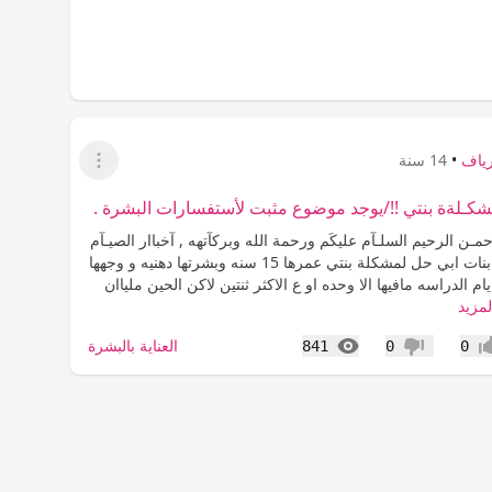
رياف
•
14 سنة
عرض القائمة
كـلةة بنتي !!/يوجد موضوع مثبت لأستفسارات البشرة .
حمـن الرحيم السلـآم عليكَم ورحمة الله وبركآتهه , آخباار الصيـآم
؟؟ المهم : ي بنات ابي حل لمشكلة بنتي عمرها 15 سنه وبشرتها دهنيه و وجهها
م الدراسه مافيها الا وحده او ع الاكثر ثنتين لاكن الحين ملياان
لمزيد
المشاهدات
العناية بالبشرة
841
0
0
اب
عدم إعجاب