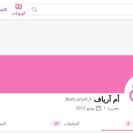
الاش
كوبونات
أم آرياف
@am_aryaf_5
محررة
•
يونيو 2012
التعليقات
الم
2K
6