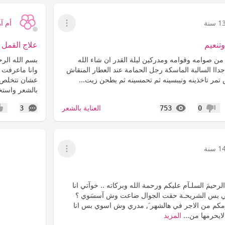
1 سنة
أم آ
عرض القائمة
تنعيم
علاج القمل 
من صوامه وقوامه ومدركين ليلة القدر ان شاء الله
بسم الله الر
داا السالبة الماسكة رجل الحمامة عند العطار المنقاش
وانا ماعرفت 
ر تاخذينه وتيبسينه ثم تحمسينه ثم يطحن زيت...
عشان تتخلص م
بالشعر واستخ
المشاهدات
التعليقات
العناية بالشعر
3
753
0
عدم إعجاب
إعج
1 سنة
عرض القائمة
رحيمَ السلـآم عليكم ورحمة الله وبركاته .. خوآتي انا
ي بس الشريحـة حقت الجوال ضاعت وش آسسَوي ؟
مكم من الاجر في هالشهر َ, مدري وش اسوي بس انا
لايحرمها من...
المزيد