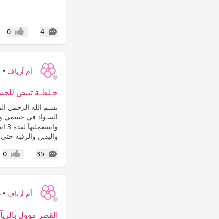
التعليقات
0
4
إعجاب
أم آرياف
•
4
خـلطـة تبيض للجسـ
بسـم الله الرحمن الر
السـواد في جسمي وك
واست
واليدين والرقبه حتى ا
التعليقات
0
35
إعجاب
أم آرياف
•
4
القصر موول بالري