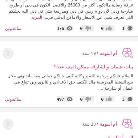
غرفة وصالة مااتكون أكثر من 25000 والاقضل اتكون في دبي أو طريج
شارجة ودبي لأن دوام ريلي في دبي ومدرسة بنتي في دبي الله يخليكم
اللي تعرف شيئ عن الاسعار والاماكن اتدلني في...
المزيد
التعليقات
المشاهدات
ساعدوني
376
0
0
1
إعجاب
عدم إعجاب
أم أسومة
•
19 سنة
عرض ا
بنات عيمان والشارقة ممكن المساعدة؟
السلام عليكم ورحمة الله وبركاته كيف حالكم خواتي بغيت اتدلوني محل
يبيع الشنط المدرسية مال الكتف حق الاعدادي والثانوي وين تنباع في
عيمان أو شارجة ....
التعليقات
المشاهدات
ساعدوني
497
0
0
3
إعجاب
عدم إعجاب
أم أسومة
•
20 سنة
عرض ا
المر أو المرة