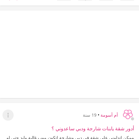
إعجاب
عدم إعجاب
أم أسومة
•
19 سنة
عرض ا
أدور شقة يابنات شارجة ودبي ساعدوني ؟
ممكن اتدلوني على شقة في دبي وشارجة اتكون موب غالية وايد حتى لو