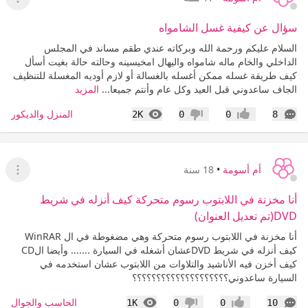
عرض ا
سؤال عن كيفية غسل الشامواه
السلام عليكم ورحمة الله وبركاته عندي طقم مساند في المجلس
الداخلي والخام ماله شامواه واليهال امخيسينه وحالته حالة بغيت أسأل
كيف طريقة غسله ممكن أغسله بالغسالة أو لازم أوديه المغسلة للتنظيف
الجاف ساعدوني قبل العيد وكل عام وأنتم جميعا...
المزيد
التعليقات
المشاهدات
المنزل والديكور
2K
0
0
8
إعجاب
عدم إعجاب
أم أسومة
•
18 سنة
عرض ا
أنا مخزنة في اللابتوب رسوم متحركة كيف أنزله في شريط
DVD(تم تعديل العنوان)
أنا مخزنة في اللابتوب رسوم متحركة وهي مضغوطة في ال WinRAR
كيف أنزله في شريط DVDعشان أشغله في السيارة ....... وأيضا الCD
كيف أخزن فيه الأناشيد والتلاوات من اللابتوب عشان استخدمه في
السيارة ساعدوني؟؟؟؟؟؟؟؟؟؟؟؟؟؟؟؟؟؟؟؟
التعليقات
المشاهدات
الحاسب والجوال
1K
0
0
10