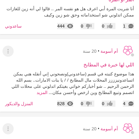
أنا شريت المرة أبي اعرف هل هو نفسه المر .. قالوا لي أنه زين للغازات
ممكن اتدلوني شو استخداماته وحق شو زين وكيف
التعليقات
المشاهدات
ساعدوني
444
0
0
1
إعجاب
عدم إعجاب
أم أسومة
•
20 سنة
عرض ا
اللي لها خبرة في المطابخ
هذا موضوع كتبته في قسم (ساعدوني)ونصحوني إني أنقله هني يمكن
اتساعدونيزززز المحلات مال المطابخ / / يا بنات الامارات.. بسم الله
الرحمن الرحيم .. شو أخباركم خواتي بغيتكم اتدلوني على محلات اللي
اتصمم وتبيع المطابخ وين ارخص وأحسن مكان...
المزيد
التعليقات
المشاهدات
المنزل والديكور
828
0
0
4
إعجاب
عدم إعجاب
أم أسومة
•
20 سنة
عرض ا