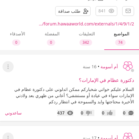
841
طلب صداقة
forum.hawaaworld.com/externals/1/4/9/1/2/…
المواضيع
التعليقات
المفضلة
الأصدقاء
0
0
342
74
أم أسومة
•
16 سنة
عرض ا
دكتورة عظام في الإمارات؟
السلام عليكم خواتي شخباركم ممكن اتدلوني على دكتورة عظام في
الإمارات سواء في عيادة أو مستشفى؟ أعاني من ظهري بعد ولادتي
الأخيرة محتاجتها وايد والسموحة في انتظار ردكم
التعليقات
المشاهدات
ساعدوني
437
0
0
0
إعجاب
عدم إعجاب
أم أسومة
•
17 سنة