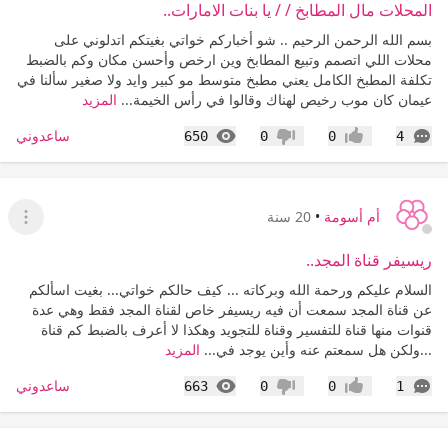
المحلات مال المطابخ / / يا بنات الامارات..
بسم الله الرحمن الرحيم .. شو أخباركم خواتي بغيتكم اتدلوني على
محلات اللي اتصمم وتبيع المطابخ وين ارخص وأحسن مكان وكم بالضبط
تكلفة المطبخ الكامل يعني مطبخ متوسط مو كبير وايد ولا صغير سألنا في
عيمان كان موب رخيص لهناك وقالوا في رأس الخيمة...
المزيد
التعليقات
المشاهدات
ساعدوني
650
0
0
4
إعجاب
عدم إعجاب
أم أسومة
•
20 سنة
عرض ا
ريسيفر قناة المجد..
السلام عليكم ورحمة الله وبركاته ... كيف حالكم خواتي... بغيت اسألكم
عن قناة المجد سمعت أن فيه ريسيفر خاص لقناة المجد فقط وهي عدة
قنوات منها قناة للتفسير وقناة للتجويد وهكذا لا أعرف بالضبط كم قناة
...ولكن هل سمعتم عنه وأين يوجد في...
المزيد
التعليقات
المشاهدات
ساعدوني
663
0
0
1
إعجاب
عدم إعجاب