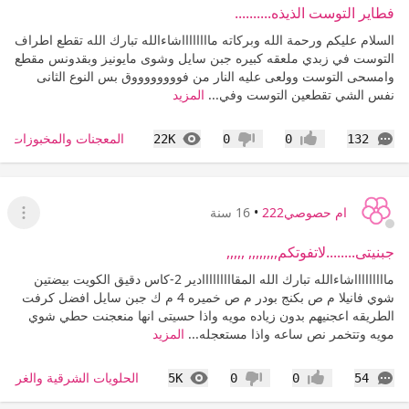
فطاير التوست الذيذه..........
السلام عليكم ورحمة الله وبركاته مااااااااشاءالله تبارك الله تقطع اطراف
التوست في زبدي ملعقه كبيره جبن سايل وشوى مايونيز وبقدونس مقطع
وامسحى التوست وولعى عليه النار من فووووووووق بس النوع الثانى
نفس الشي تقطعين التوست وفي...
المزيد
التعليقات
المشاهدات
المعجنات والمخبوزات و
22K
0
0
132
إعجاب
عدم إعجاب
ام حصوصي222
•
16 سنة
عرض ا
جبنيتى........لاتفوتكم,,,,,,,, ,,,,,
ماااااااااشاءالله تبارك الله المقااااااااادير 2-كاس دقيق الكويت بيضتين
شوي فانيلا م ص بكنج بودر م ص خميره 4 م ك جبن سايل افضل كرفت
الطريقه اعجنيهم بدون زياده مويه واذا حسيتى انها منعجنت حطي شوي
مويه وتتخمر نص ساعه واذا مستعجله...
المزيد
التعليقات
المشاهدات
الحلويات الشرقية والغربية
5K
0
0
54
إعجاب
عدم إعجاب