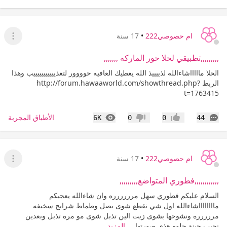
ام حصوصي222
•
17 سنة
عرض ا
,,,,,,,,,تطبيقي لحلا حور الماركه ,,,,,,,
الحلا ماااااشاءالله لذييييذ الله يعطيك العافيه حوووور لتعذيييييييييييب وهذا
الربط http://forum.hawaaworld.com/showthread.php?
t=1763415
التعليقات
المشاهدات
الأطباق المجربة
6K
0
0
44
إعجاب
عدم إعجاب
ام حصوصي222
•
17 سنة
عرض ا
,,,,,,,,,,,,فطوري المتواضع,,,,,,,,,
السلام عليكم فطوري سهل مرررررره وان شاءالله يعجبكم
مااااااااشاءالله اول شي نقطع شوى بصل وطماط شرايح سخيفه
مررررره ونشوحها بشوى زيت الين تذبل شوى مو مره تذبل وبعدين
نجيب جبنة حلوه هذي صورتها ...
المزيد