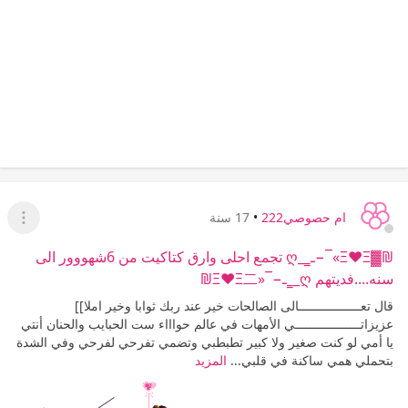
ام حصوصي222
•
17 سنة
عرض ا
₪▓Ξ❤Ξ»¯−ـ‗_ღ تجمع احلى وارق كتاكيت من 6شهووور الى
سنه....فديتهم ღ_‗ـ−¯«Ξ❤Ξ二₪
قال تعـــــــــــــــــالى الصالحات خير عند ربك ثوابا وخير املا]]
عزيزاتــــــــــــــــــي الأمهات في عالم حواااء ست الحبايب والحنان أنتي
يا أمي لو كنت صغير ولا كبير تطبطبي وتضمي تفرحي لفرحي وفي الشدة
بتحملي همي ساكنة في قلبي...
المزيد