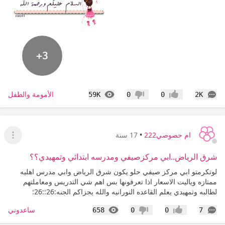
+3
التعليقات
المشاهدات
الأمومة والطفل
59K
0
0
2K
إعجاب
عدم إعجاب
ام حصوصي222
•
17 سنة
عرض ا
شرق الرياض..ابي مركزصيفي ومدرسه ابتدائي وتمهيدي؟؟
لوتكرمتو ابي مركز صيفي حلو يكون شرق الرياض وابي مدرس اهليه
ممتازه وياليت الاسعار اذا تعرفونها بس اهم شي التدريس ومعاملتهم
لطالبه وتمهيدي يعلم القاعده النورانيه والله يجزاكم الجنه:26::26:
التعليقات
المشاهدات
ساعدوني
658
0
0
7
إعجاب
عدم إعجاب