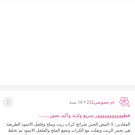
ام حصوصي222
•
16 سنة
عرض ا
فطووووووووووور سريع ولذيذ واكيد بصور.........
المقادير : 3-البيض الجبن شرائح كرات زيت وملح وفلفل الاسود الطريقة:
هي يحمر الزيت ويقلب مع الكرات ونضع الملح والفلفل الاسود ثم تخلط