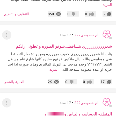
المزيد
التعليقات
المشاهدات
التنظيف والتنظيم
850
0
0
6
إعجاب
عدم إعجاب
ام حصوصي222
•
17 سنة
عرض ا
شعرررررررررري يتساقط...شوفو الصوره وعطونى رايكم
بنات انا شعرررررررررررري خفيف مررررره ومن ولدة صار التصاقط
شي موطبيعي والله بدال ماتكون فرقهخ صايره كانها شارع عام من قل
الشعر ؟؟؟؟؟؟؟؟ وحده مدحت لى التونك الماليزي وهذي صورته اذا احد
جربه او عنده معلومه يسدحه الله...
المزيد
التعليقات
المشاهدات
العناية بالشعر
2K
0
0
17
إعجاب
عدم إعجاب
ام حصوصي222
•
17 سنة
عرض ا
المنطقه الحساسه والبياض واااااااااااااااااو