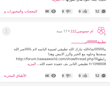
التعليقات
المشاهدات
المعجنات والمخبوزات والس
8K
0
0
52
إعجاب
عدم إعجاب
ام حصوصي222
•
17 سنة
عرض ا
تطبيقااااااااااتى,,,,,,,,,,,,
مااااااااااشاءالله تبارك الله تطبيقي لصينية الباميه لام نااااااصر الله
يسعدها وحلوه مع الخبز والرز الابيض وهذا
رابطهاااhttp://forum.hawaaworld.com/showthread.php?
t=1098608 تطبيقي الثانى بف حفيدة حصه الله...
المزيد
التعليقات
المشاهدات
الأطباق المجربة
6K
0
0
52
إعجاب
عدم إعجاب