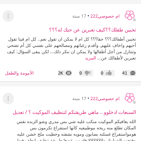
ام حصوصي222
•
17 سنة
عرض ا
تحبين طفلك؟؟كيف تعبرين عن حبك له؟؟؟
تحبين أطفالك؟؟؟ حقا؟؟؟ كل ام لا يمكن ان تقول نعم.. كل ام فينا تقول
أحبهم واخاف عليهم, وأقدم رغباتهم ومصالحهم على نفسي كل أم تضحي
وتتنازل من أجل أطفالها ولا يمكن ان ننكر ذلك... لكن يبقى السؤال: كيف
تعبرين لأطفالك عن...
المزيد
التعليقات
المشاهدات
الأمومة والطفل
2K
0
0
41
إعجاب
عدم إعجاب
ام حصوصي222
•
17 سنة
عرض ا
السنعات ادخلوو .. ماهي طريقتكم لتنظيف الموكيت ؟ / تعديل
الله يعافيكم الموكيت منكب عليه شي بس مدري وشو الزبده نفس
المكان تطلع منه ريحه موطبيعيه كانها استفراغ تكرمون بس
هومواستفراغ غسلته بصابون ومويه نشفته وحطيت ملح خشن عليه
وفتحت الشبابيك ولالالالالالا فاد من عندها طريقة تنظيف انظف فيها...