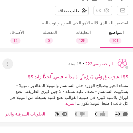
6K
طلب صداقة
استغفر الله الذي لااله الاهو الحى القيوم واتوب اليه
المواضيع
التعليقات
المفضلة
الأصدقاء
12
0
12K
101
ام حصوصي222
•
15 سنة
عرض ا
$$ ابشرَب قٍهوَتْي مّررُه ّ_ٍ_{ مدآام فينيِ ِاْلحلآَا زآيَد $$
مساء الخير وصبااح الوورد حلى السمسم والنوتيلا المقاادير.. نوتيلا -
بسكويت السمسم - نصف علبة نستله - 5 جبن كيري الطريقه.. نضع
اوراق بلاسيه كبيرة في صينية القوالب نضع كمية بسيطة من النوتيلا في
كل قالب ( طبعا النوتيلا تكون...
المزيد
التعليقات
المشاهدات
الحلويات الشرقية والغربية
7K
0
0
40
إعجاب
عدم إعجاب