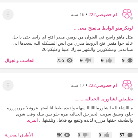
ام حصوصي222
•
16 سنة
عرض ا
لوتكرمتو الوابط ماتفتح معى...
مثل ماهو واضح في العنوان من يومين مقدر افتح اي رابط حتى داخل
عالم حوا مقدر افتح الروبط مدري من ايش المشكله الله يسعدها الى
تساعدنى ومشكورين والشهر مبارك علينا وعليكم:26:
التعليقات
المشاهدات
الحاسب والجوال
755
0
0
9
إعجاب
عدم إعجاب
ام حصوصي222
•
17 سنة
عرض ا
تطبيقي لشاورما الخياليه.........
مااااشاءالله الشاورماااااااا سهله ولذيذه طبعا انا لفيتها بتروتيلا مرررررره
حلوه وسبق سويت الخبزحق الخياليه مره حلو بس يبيله وقت شوى
والطحينه حقتها مررره لذيذه وتنفع مع فلافل وتلفينها...
المزيد
التعليقات
المشاهدات
الأطباق المجربة
8K
0
0
57
إعجاب
عدم إعجاب