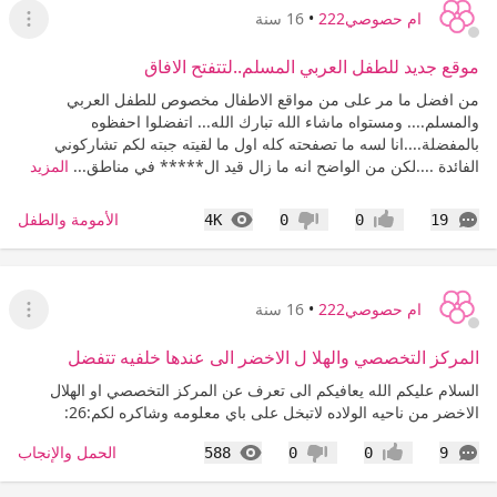
ام حصوصي222
•
16 سنة
عرض ا
موقع جديد للطفل العربي المسلم..لتتفتح الافاق
من افضل ما مر على من مواقع الاطفال مخصوص للطفل العربي
والمسلم.... ومستواه ماشاء الله تبارك الله... اتفضلوا احفظوه
بالمفضلة....انا لسه ما تصفحته كله اول ما لقيته جبته لكم تشاركوني
الفائدة ....لكن من الواضح انه ما زال قيد ال***** في مناطق...
المزيد
التعليقات
المشاهدات
الأمومة والطفل
4K
0
0
19
إعجاب
عدم إعجاب
ام حصوصي222
•
16 سنة
عرض ا
المركز التخصصي والهلا ل الاخضر الى عندها خلفيه تتفضل
السلام عليكم الله يعافيكم الى تعرف عن المركز التخصصي او الهلال
الاخضر من ناحيه الولاده لاتبخل على باي معلومه وشاكره لكم:26:
التعليقات
المشاهدات
الحمل والإنجاب
588
0
0
9
إعجاب
عدم إعجاب