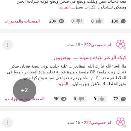
معه 3حبات بيض ويقلب ويضع في صحن ونضع فوقه شرئحة الجبن
وممكن تستبدلون الكرات ببصل...
المزيد
التعليقات
المشاهدات
المعجنات والمخبوزات و
20K
0
0
130
إعجاب
عدم إعجاب
ام حصوصي222
•
16 سنة
عرض ا
كيكه الزعتر لذيذه وسهله........وبصووور
ماااااشاءالله تبارك الله المقادير ... علبة حليب بوني بيضة فنجان سكر
فنجان زيت ملعقة BB ملعقة خميرة فورية تخلط هذة المقادير جميعا في
الخلاط ثم نضع 1 كاس طحين ثم نضعها في صينية ونتركها حتى
نجهزالخلطة 4 ملاعق جبن سايل...
المزيد
+2
التعليقات
المشاهدات
المعجنات والمخبوزات والس
9K
0
0
72
إعجاب
عدم إعجاب
ام حصوصي222
•
16 سنة
عرض ا