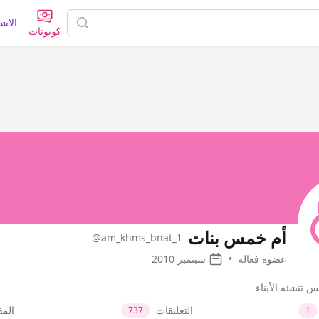
الاش
كوبونات
أم خمس بنات
@am_khms_bnat_1
عضوة فعالة
•
سبتمبر 2010
تنشئه الأبناء
التعليقات
الم
737
1