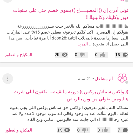
عرض ا
توني أدري إن (( المصبــــاح )) يسوي خصم حتى على منتجات
ديور وكلينك وكانيبو!!!!!
بناااااااااااااااااااااات مساكم الله بالخير جيت بسرررررررررررررعة
بقولكم إن المصباح.. اكيد كلكم تعرفونه يعطي خصم 15% على الماركات
اللي اسعارها محددة بالمحلات الثانية:icon28: أنا مرة تفاجأت.. بس هذا
اللي حصل انا متعودة...
المزيد
التعليقات
المشاهدات
المكياج والعطور
2K
0
0
16
إعجاب
عدم إعجاب
أم مشاعل
•
21 سنة
عرض ا
(( واكس سماش بوكس )) دورته مالقيته.... تكفون اللي شرت
هاليومين تقولي من وين بالرياض
مساكم الله بالخير تعرفون الواكس حق سماش بوكس اللي يجي بعبوة
لحاله.. اليوم سألت عنه بــ وجوه وقالي انه موب موجود لاعنده ولا عند
غيره رجاااااااااااااء الي جابت منه هاليومين.. تدلني وين القاه
التعليقات
المشاهدات
المكياج والعطور
1K
0
0
7
إعجاب
عدم إعجاب