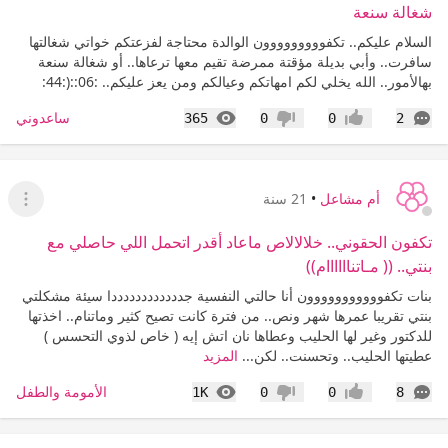
شغالة سنعة
السلام عليكم.. تكفووووووووون الوالدة محتاجة لفزعتكم خواتي شغالتها
سافرت.. وأبي بديلة مؤقتة ممرضة تقيم معها ترعاها.. أو شغالة سنعة
بهالأمور.. الله يخلي لكم امهاتكم وعيالكم ومن يعز عليكم.. :06::(:44:
التعليقات
المشاهدات
ساعدوني
365
0
0
2
إعجاب
عدم إعجاب
أم مشاعل
•
21 سنة
عرض ا
تكفون الحقوني.. خلالالاص ماعاد أقدر اتحمل اللي حاصلي مع
بنتي.. (( مـاتناااااام))
بنات تكفووووووووووون أنا حالتي النفسية جددددددددددددا سيئة مشكلتي
بنتي تقريبا عمرها شهر ونص.. من فترة كانت تصيح كثير وماتنام.. اخذتها
للدكتور وغير لها الحليب وعطاها نان اتش إيه ( خاص لذوي التحسس )
عطيتها الحليب.. وتحسنت.. لكن...
المزيد
التعليقات
المشاهدات
الأمومة والطفل
1K
0
0
8
إعجاب
عدم إعجاب