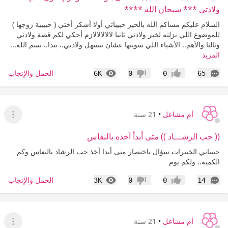
ولادتي *** سبحان الله ****
السلام عليكم مساكم الله بالخير حبيباتي أولا أشكر أختي ( حبيبية زوجها )
للموضوع اللي نزلته لخبر ولادتي ثانيا لالالالالازم أحكي لكم قصة ولادتي
وثالثا والأهم.. الأشياء اللي سويتها عشان تتسهل ولادتي.. ببدا.. بسم الله...
المزيد
التعليقات
المشاهدات
الحمل والإنجاب
6K
0
0
65
إعجاب
عدم إعجاب
أم مشاعل
•
21 سنة
عرض ا
(( حب الرشـــاد )) متى أبدأ آخذه بالنفاس
حبيباتي الخبيرات سؤال باختصار متى أبدا آخذ حب الرشاد بالنفاس وكم
الكمية.. ولكم يوم
التعليقات
المشاهدات
الحمل والإنجاب
3K
0
0
14
إعجاب
عدم إعجاب
أم مشاعل
•
21 سنة
عرض ا