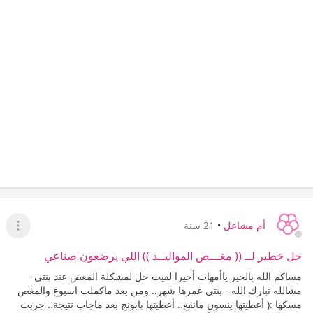
أم مشاعل
•
21 سنة
عرض ا
حل خطير لــ (( مغـــص المواليــد )) اللي يرضعون صناعي
مساكم الله بالخير ياأمهات أخيرا لقيت حل لمشكلة المغص عند بنتي -
مشالله تبارك الله - بنتي عمرها شهر.. ومن بعد ماكملت اسبوع والمغص
مسكها :( أعطيتها ينسون مانفع.. أعطيتها بابونج بعد ماجاب نتيجة.. جربت