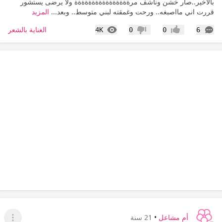
بالأخير..صار خشن وناشف مرةةةةةةةةةةةةةةةة ولا يرضى يستشور
قررت اني مااصبغه.. ورحت وغمقته لبني متوسط.. وبعد...
المزيد
التعليقات
المشاهدات
العناية بالشعر
4K
0
0
6
إعجاب
عدم إعجاب
أم مشاعل
•
21 سنة