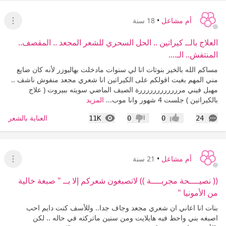
أم مشاعل
•
18 سنة
عرض ا
العلاج بالــ كيراتين .. الحل السحري للشعر المجعد .. المقصف..
المنتفش.. الـ....
مساكم الله بالخير بنوتات انا لي سنوات مادخلت بهاليوزر لأنه كان ضايع
مني المهم بغيت اقولكم على الكيراتين انا شعري مجعد منفوش ناشف ..
مهبل فيني مررررررررررررة الصيف الماضي سويته ببيروت ( علاج
بالكيراتين ) جلست 4 شهور وانا موب...
المزيد
التعليقات
المشاهدات
العناية بالشعر
11K
0
0
24
إعجاب
عدم إعجاب
أم مشاعل
•
21 سنة
عرض ا
(( نصيــــحة مجربــــة )) لاتصبغون شعركم إلا بــ " صبغة خالية
من الأمونيا "
بنات انا اعاني ان شعري مجعد وجاف جدا.. وللأسف كنت دايم احب
اصبغه بني واحط فيه هايلايت ومن سنين ماتركته في حاله .. لكن