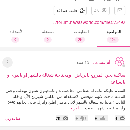
2K
طلب صداقة
forum.hawaaworld.com/files/23492/…
المواضيع
التعليقات
المفضلة
الأصدقاء
0
0
2K
104
أم مشاعل
•
15 سنة
عرض ا
ساكنة بحي المروج بالرياض.. ومحتاجة شغالة بالشهر او باليوم او
بالساعة
السلام عليكم بنات انا شغالتي انحاشت :( وماتتخيلون شلون تبهذلت وحتى
البديلة ماجت لانهم موقفين الاستقدام من الفلبين شهرين الآن ودخلنا
الثالث:( محتاجة شغالة بالشهر لاني ماقدر اطلع واترك بناتي لحالهم :44:
واذا مافيه بالشهر.. طيب...
المزيد
التعليقات
المشاهدات
ساعدوني
2K
0
0
4
إعجاب
عدم إعجاب