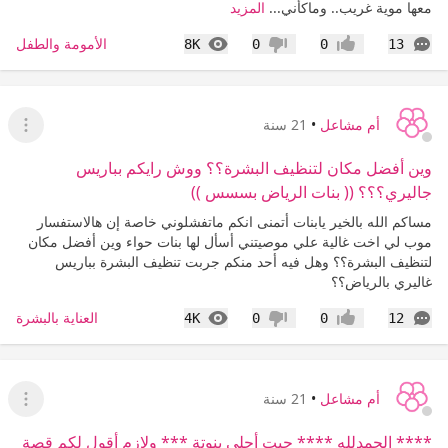
معها موية غريب.. وماكأني...
المزيد
التعليقات
المشاهدات
الأمومة والطفل
8K
0
0
13
إعجاب
عدم إعجاب
أم مشاعل
•
21 سنة
عرض ا
وين أفضل مكان لتنظيف البشرة؟؟ ووش رايكم بباريس
جاليري؟؟؟ (( بنات الرياض بسسس ))
مساكم الله بالخير يابنات أتمنى انكم ماتفشلوني خاصة إن هالاستفسار
موب لي اخت غالية علي موصيتني أسأل لها بنات حواء وين أفضل مكان
لتنظيف البشرة؟؟ وهل فيه أحد منكم جربت تنظيف البشرة بباريس
غاليري بالرياض؟؟
التعليقات
المشاهدات
العناية بالبشرة
4K
0
0
12
إعجاب
عدم إعجاب
أم مشاعل
•
21 سنة
عرض ا
**** الحمدلله **** جبت أحلى بنوتة *** ولازم أقول لكم قصة