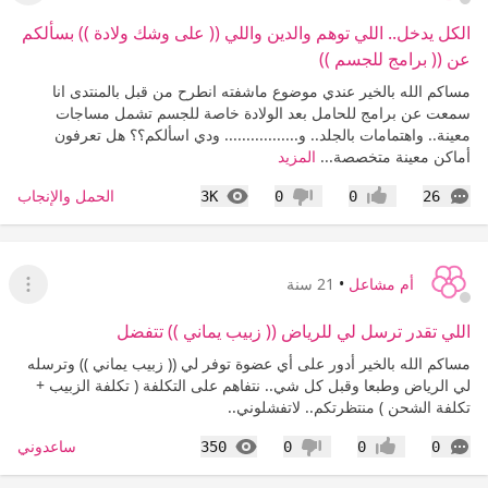
الكل يدخل.. اللي توهم والدين واللي (( على وشك ولادة )) بسألكم
عن (( برامج للجسم ))
مساكم الله بالخير عندي موضوع ماشفته انطرح من قبل بالمنتدى انا
سمعت عن برامج للحامل بعد الولادة خاصة للجسم تشمل مساجات
معينة.. واهتمامات بالجلد.. و................. ودي اسألكم؟؟ هل تعرفون
أماكن معينة متخصصة...
المزيد
التعليقات
المشاهدات
الحمل والإنجاب
3K
0
0
26
إعجاب
عدم إعجاب
أم مشاعل
•
21 سنة
عرض ا
اللي تقدر ترسل لي للرياض (( زبيب يماني )) تتفضل
مساكم الله بالخير أدور على أي عضوة توفر لي (( زبيب يماني )) وترسله
لي الرياض وطبعا وقبل كل شي.. نتفاهم على التكلفة ( تكلفة الزبيب +
تكلفة الشحن ) منتظرتكم.. لاتفشلوني..
التعليقات
المشاهدات
ساعدوني
350
0
0
0
إعجاب
عدم إعجاب