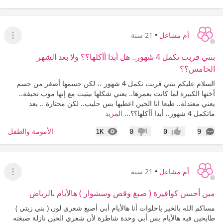
أم مشاعل
•
21 سنة
عرض ا
بنتي قربت تكمل 4 شهور.. هل أبدا أأكلها؟؟ ولا بعد الشهر
الخامس؟؟
السلام عليكم بنتي قربت تكمل 4 شهور ،، لكن جسمها أصغر من جسم
أختها الكبيرة لما كانت بعمرها.. يعني شكلها بيتيت مع إنها موب نحيفة..
يعني معتدلة.. طبعا انا الحين اعطيها بس حليب.. لكن محتارة .. بعد
ماتكمل 4 شهور.. أبدا أأكلها؟؟...
المزيد
التعليقات
المشاهدات
الأمومة والطفل
1K
0
0
9
إعجاب
عدم إعجاب
أم مشاعل
•
21 سنة
عرض ا
مين أحسن كوافيرة ( صبغ وقص وسشوار ) هالأيام بالرياض
مساكم الله بالخير ياحلوات أنا هالأيام أبي أصبغ شعري لون ( بني زيتي )
طايحين فيه هالأيام بس أبي وحدة شاطرة لأن شعري الحين نازلة صبغته