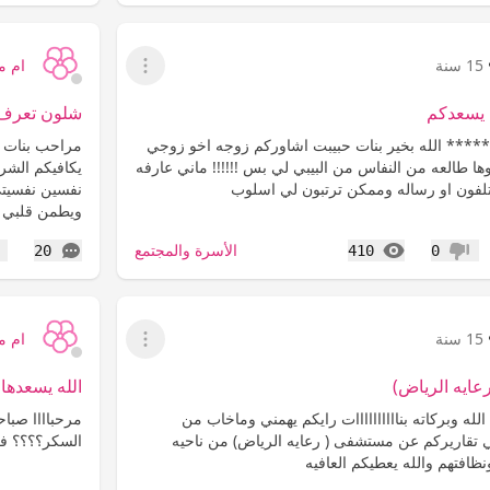
15 سنة
ام 
عرض القائمة
له يسعدكم
شلون تعرف ا
***** الله بخير بنات حبيبت اشاوركم زوجه اخو زوجي
مراحب بنات ..
ا طالعه من النفاس من البيبي لي بس !!!!!! ماني عارفه
يكافيكم الشر
لفون او رساله وممكن ترتبون لي اسلوب
نفسين نفسيتي
ويطمن قلبي ع
المشاهدات
التعليقات
الأسرة والمجتمع
20
410
0
عدم إعجاب
إع
15 سنة
ام 
عرض القائمة
ايه الرياض)
الله يسعدها 
لله وبركاته بناااااااااات رايكم يهمني وماخاب من
مرحباااا صبا
 تقاريركم عن مستشفى ( رعايه الرياض) من ناحيه
السكر؟؟؟؟ ف
نظافتهم والله يعطيكم العافيه