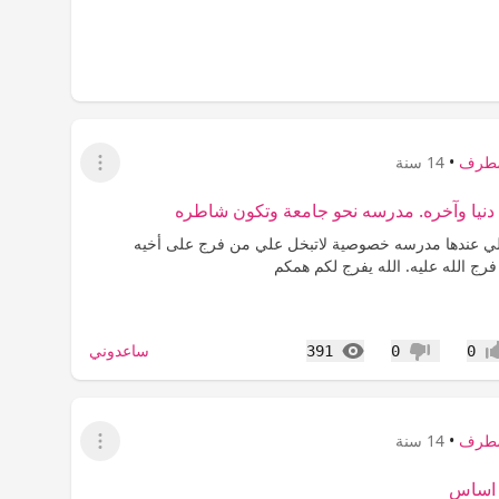
مطرف
•
14 سنة
عرض القائمة
 دنيا وآخره. مدرسه نحو جامعة وتكون شاطره
لي عندها مدرسه خصوصية لاتبخل علي من فرج على أخيه
رج الله عليه. الله يفرج لكم همكم
المشاهدات
ساعدوني
391
0
0
اب
عدم إعجاب
مطرف
•
14 سنة
عرض القائمة
 اساس