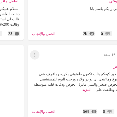
تتي
الطفل مانز
ي رايكم باسم بانا
السلام عليكم
دخلت العاشر 
قالت لي استش
وقالت 200% قيصريه وطلعت على مسؤليتي بعد...
المشاهدات
التعليقات
الحمل والإنجاب
23
2K
0
عدم إعجاب
إع
15 سنة
عرض القائمة
وض
الخير كيفكم بنات تكفون طمنوني بكريه وماعرف شي
ع وماعندي اي بوادر ولاده ورحت اليوم للمستشفى
لحوض صغير والبيبي مانزل الحوض ودقات قلبه متوسطه
المزيد
المشاهدات
الحمل والإنجاب
569
0
عدم إعجاب