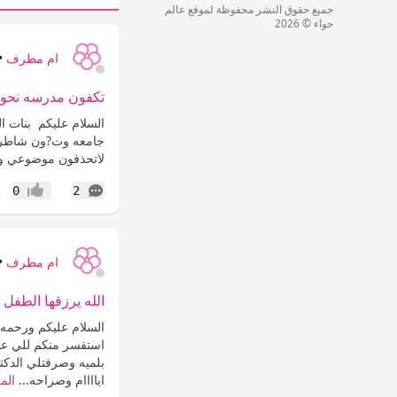
جميع حقوق النشر محفوظة لموقع عالم
حواء © 2026
ام مطرف
•
تكفون مدرسه نحو ج
السلام عليكم بنات 
جامعه وت?ون شاطره 
لاتحذفون موضوعي وا
التعليقات
0
2
إعجاب
ام مطرف
•
الله يرزقها الطف
السلام عليكم ورحمه ال
اياااام وصراحه...
الم