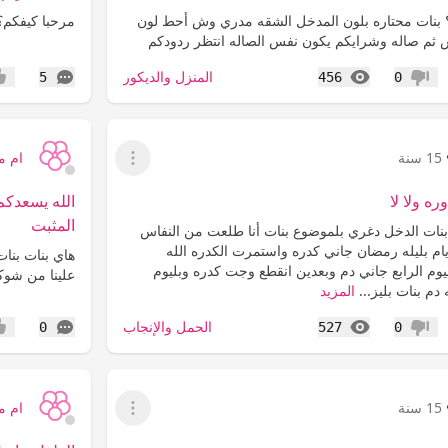
؟ بنات محتاره بلون المدخل الشقه مدري وش أحط لون
مرحبا كيفكم؟
 ثم صاله وشرايكم يكون نفس الصاله انتظر ردودكم
المشاهدات
التعليقات
المنزل والديكور
5
456
0
عدم إعجاب
إعج
15 سنة
ام 
عرض القائمة
ره ولا لا
الله يسعدك
المثبت
بنات الدخل دغري بلموضوع بنات أنا طلعت من النفاس
م بليله رمضان جاني كدره واستمرت الكدره الله
هاي بنات بنات
يوم الرابع جاني دم وبعدين انقطع وجت كدره وبليوم
علينا من شوك
م بنات بليز...
المزيد
المشاهدات
التعليقات
الحمل والإنجاب
0
527
0
عدم إعجاب
إعج
15 سنة
ام 
عرض القائمة