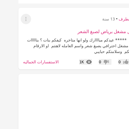
مطرف
•
13 سنة
عرض القائمة
مشغل برياض لصبغ الشعر
***** عيدكم مباااارك ولو انها متاخره كيفكم بنات ؟ بنااااات
غل احترافي يصبغ شعر واسم العامله لاهنتم او الارقام
كم وسلامتكم حبايبي
المشاهدات
الاستفسارات الجماليه
1K
0
0
جاب
عدم إعجاب