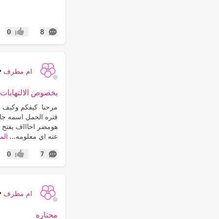
التعليقات
0
8
إعجاب
ام مطرف
•
بخصوص الالتهابات 
مرحبا كيفكم وكيف الب
فتره الحمل اسمه جاي
هومضر اخاااف يفتح ال
عنه اي معلومه...
الم
التعليقات
0
7
إعجاب
ام مطرف
•
محتاره