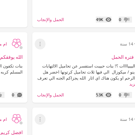
المشاهدات
الحمل والإنجاب
49K
0
عدم إعجاب
14 سنة
ام 
عرض القائمة
فتره الحمل
الله يوفقكم
يبياااات ؟! بنات حبيبت استفسر عن تحاميل الالتهابات
بنات تكفون ا
نو / ميكوزال الي فيها ثلاث تحاميل كرتونها اخضر هل
المسلم كربه ف
رحم او يكون هناك اي اثار الله يجزاكم الجنه الي تعرف
زيد
المشاهدات
التعليقات
الحمل والإنجاب
0
53K
0
عدم إعجاب
إعج
14 سنة
ام 
عرض القائمة
افضل كريم