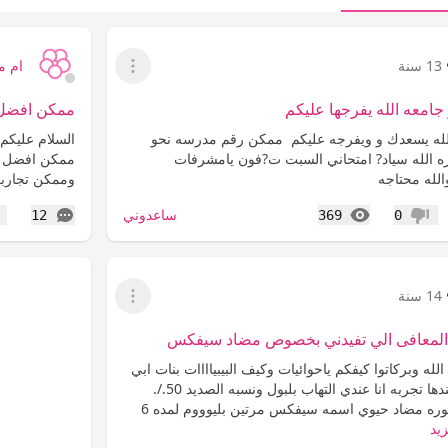
13 سنة
ام 
عرض القائمة
امعه الله يفرجها عليكم
ممكن افضل 
الله يسعدك و ويفرجه عليكم ممكن رقم مدرسه نحو
السلام عليكم 
الله سياد? امتحاني السبت ت?فون يامشرفات
ممكن افضل مش
لله محتاجه
وممكن تجارب
المشاهدات
التعليقات
ساعدوني
12
369
0
عدم إعجاب
إع
14 سنة
عرض القائمة
ل المعافى الي تفيدني بخصوص مضاد سيفكس
له وبركاتوا كيفكم ياحوائيات وكيف البيبياااات بنات ابي
استفسر منكم للي عندها تجربه انا عندي التهاب بلبول ونسبه الصديد 50./.
بلميه وصرفتلي الدكتوره مضاد حيوي اسمه سيفكس مرتين بليوووم لمده 6
زيد