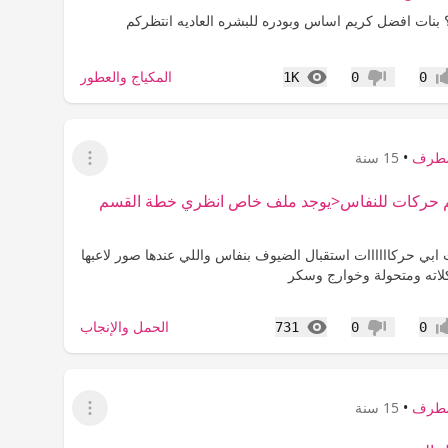
 بنات افضل كريم اساس وبودره للبشره العاديه انتظركم
المشاهدات
المكياج والعطور
1K
0
0
اب
عدم إعجاب
مطرف
•
15 سنة
عرض القائمة
م حركات للنفاس<يوجد ملف خاص انظري خطة القسم
 ابي حركاااااات استقبال الضيوف بنفاس واللي عندها صور لاعبها
لاته ومتحولة وخوارج وسكر
المشاهدات
الحمل والإنجاب
731
0
0
اب
عدم إعجاب
مطرف
•
15 سنة
عرض القائمة