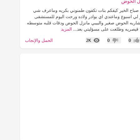
ل الحوض
 صباح الخير كيفكم بنات تكفون طمنوني بكريه وماعرف شي
لي اسبوع وماعندي اي بوادر ولاده ورحت اليوم للمستشفى
اريه الحوض صغير والبيبي مانزل الحوض ودقات قلبه متوسطه
المزيد
المشاهدات
الحمل والإنجاب
2K
0
0
جاب
عدم إعجاب