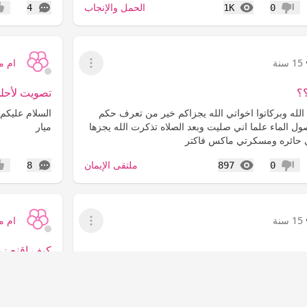
المشاهدات
التعليقات
الحمل والإنجاب
4
1K
0
عدم إعجاب
إعج
15 سنة
ام 
عرض القائمة
؟
تصويت لأحل
الله وبركاتوا اخواتي الله يجزاكم خير من تعرف حكم
السلام عليكم
ل الماء علما اني صليت وبعد الصلاه تذكرت الله يجزها
ميار
ي حائره ومسكرتي ماكس فاكتر
المشاهدات
التعليقات
ملتقى الإيمان
8
897
0
عدم إعجاب
إعج
15 سنة
ام 
عرض القائمة
كيف اقنع زو
 ممكن تصويت لاحلى اسم واللي عنده احلى تشرفنا جود
السلام عليكم
الغاليات وفق
ساكنه مع اهل