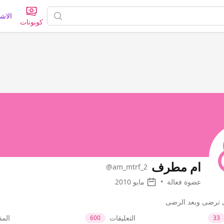
الاش
كوبونات
ام مطرف
@am_mtrf_2
عضوة فعالة
•
مايو 2010
ى ترضى وبعد الرضى
التعليقات
الم
600
33