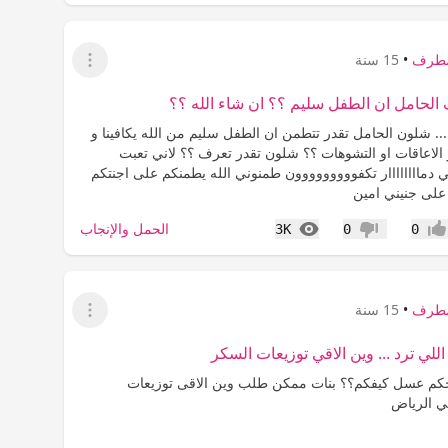
مطرف
•
15 سنة
عرض القائمة
لحامل ان الطفل سليم ؟؟ ان شاء الله ؟؟
. شلون الحامل تقدر تتطمن ان الطفل سليم من الله يكافينا و
 الاعاقات او التشوهات ؟؟ شلون تقدر تعرف ؟؟ لاني تعبت
 دماااااااار تكفووووووووون طمنوني الله يطمنكم على اجنتكم
لى جنيني امين
المشاهدات
الحمل والإنجاب
3K
0
0
جاب
عدم إعجاب
مطرف
•
15 سنة
عرض القائمة
اللي ترد ... وين الاقي توزيعات السكر
حكم عسل كيفكم؟؟ بنات ممكن طلب وين الاقى توزيعات
ي الرياض