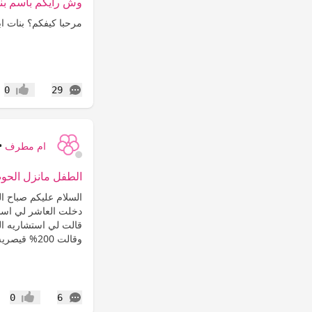
وش رايكم باسم بنو
مرحبا كيفكم؟ بنات اب
التعليقات
0
29
إعجاب
ام مطرف
•
الطفل مانزل الح
السلام عليكم صباح 
دخلت العاشر لي اسبو
قالت لي استشاريه ا
وقالت 200% قيصريه وطلعت على...
التعليقات
0
6
إعجاب