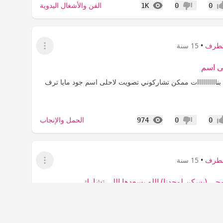
المشاهدات
الفن والأشغال اليدوية
1K
0
0
اب
عدم إعجاب
مطرف
•
15 سنة
عرض القائمة
ى اسم
 بناااااااااات ممكن تشاركوني تصويت لاحلى اسم جود مايا ترف
المشاهدات
الحمل والإنجاب
974
0
0
اب
عدم إعجاب
مطرف
•
15 سنة
عرض القائمة
جي (بسكن لوحدنا) الله يسعدها اللي تشارك
 ورحمه الله وبركاته حبيت اطرح قضيتي لاخذ ارائكن اخواتي
كن الله شاركوني في حل اريد اقنع زوجي بسكن مستقل!! انا
 زوجي وناس محترمين لكن عندهم الدخلين واجدين ضيوفهم