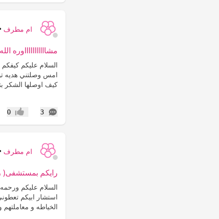
ام مطرف
•
مشاااااااااااوره ال
السلام عليكم كيفكم 
امس وصلتني هديه توه
كيف اوصلها الشكر بت
التعليقات
0
3
إعجاب
ام مطرف
•
رايكم بمستشفى( رع
السلام عليكم ورحمه ا
استشار ابيكم تعطوني
الخياطه و معاملتهم و