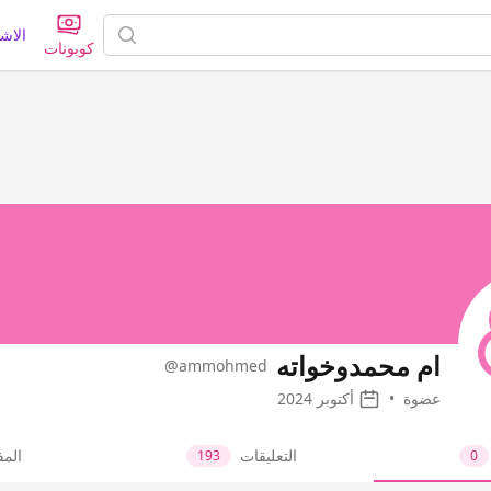
الاش
كوبونات
ام محمدوخواته
@ammohmed
عضوة
•
أكتوبر 2024
التعليقات
الم
193
0