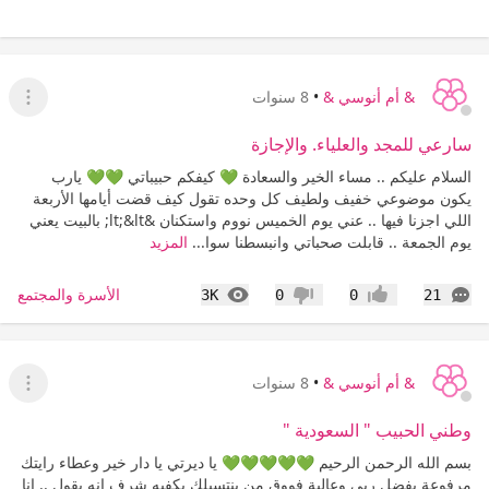
& أم أنوسي &
•
8 سنوات
عرض ا
سارعي للمجد والعلياء. والإجازة
السلام عليكم .. مساء الخير والسعادة 💚 كيفكم حبيباتي 💚💚 يارب
يكون موضوعي خفيف ولطيف كل وحده تقول كيف قضت أيامها الأربعة
اللي اجزنا فيها .. عني يوم الخميس نووم واستكنان &lt;&lt; بالبيت يعني
يوم الجمعة .. قابلت صحباتي وانبسطنا سوا...
المزيد
التعليقات
المشاهدات
الأسرة والمجتمع
3K
0
0
21
إعجاب
عدم إعجاب
& أم أنوسي &
•
8 سنوات
عرض ا
وطني الحبيب " السعودية "
بسم الله الرحمن الرحيم 💚💚💚💚💚 يا ديرتي يا دار خير وعطاء رايتك
مرفوعة بفضل ربي وعالية فووق من ينتسبلك يكفيه شرف إنه يقول .. انا