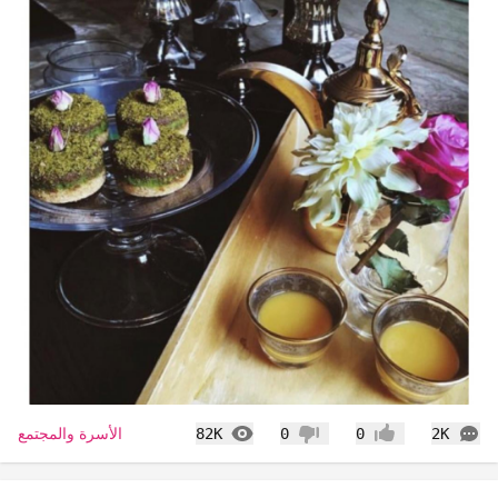
التعليقات
المشاهدات
الأسرة والمجتمع
82K
0
0
2K
إعجاب
عدم إعجاب