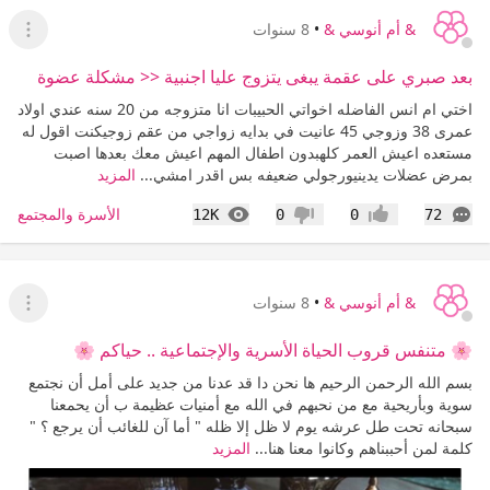
& أم أنوسي &
•
8 سنوات
عرض ا
بعد صبري على عقمة يبغى يتزوج عليا اجنبية << مشكلة عضوة
اختي ام انس الفاضله اخواتي الحبيبات انا متزوجه من 20 سنه عندي اولاد
عمرى 38 وزوجي 45 عانيت في بدايه زواجي من عقم زوجيكنت اقول له
مستعده اعيش العمر كلهبدون اطفال المهم اعيش معك بعدها اصبت
بمرض عضلات يدينيورجولي ضعيفه بس اقدر امشي...
المزيد
التعليقات
المشاهدات
الأسرة والمجتمع
12K
0
0
72
إعجاب
عدم إعجاب
& أم أنوسي &
•
8 سنوات
عرض ا
🌸 متنفس قروب الحياة الأسرية والإجتماعية .. حياكم 🌸
بسم الله الرحمن الرحيم ها نحن دا قد عدنا من جديد على أمل أن نجتمع
سوية وبأريحية مع من نحبهم في الله مع أمنيات عظيمة ب أن يحمعنا
سبحانه تحت طل عرشه يوم لا ظل إلا ظله " أما آن للغائب أن يرجع ؟ "
كلمة لمن أحببناهم وكانوا معنا هنا...
المزيد