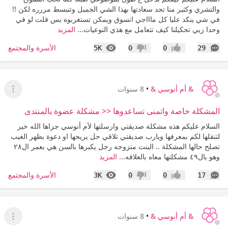
والتشري وكثير منا تجد سعادتها بهذا الشي الجميل وتنبسط مررره لكن !!
في شي ينكد عليا كل ماااجي اتسوق ويمكن تستغربوه بس قلت لو في
وحدا زيي تحكيلنا كيف تتعامل مع هذي النوعيات...
المزيد
التعليقات
المشاهدات
الأسرة والمجتمع
5K
0
0
29
إعجاب
عدم إعجاب
& أم أنوسي &
•
8 سنوات
عرض ا
المشكلة خاصة واتمنى تساعدوها << مشكلة عضوة بالمنتدى
السلام عليكم هذه مشكلة صديقتي وارسلتها لأم أنوسي جزاها الله خير
لتنقلها لكم بمعرفها ويارب صديقتي تلاقي حل يريحها او دعوة بظهر الغيب
تصلح حالها المشكلة .. البنت متزوجه رجل يكبرها بالسن هي بعمر ال٢٨
وهو بال٤٩ مشكلتها معاه بالعلاقه...
المزيد
التعليقات
المشاهدات
الأسرة والمجتمع
3K
0
0
17
إعجاب
عدم إعجاب
& أم أنوسي &
•
8 سنوات
عرض ا