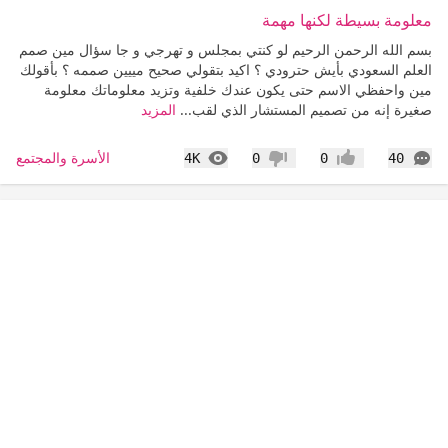
معلومة بسيطة لكنها مهمة
بسم الله الرحمن الرحيم لو كنتي بمجلس و تهرجي و جا سؤال مين صمم
العلم السعودي بأيش حترودي ؟ اكيد بتقولي صحيح مييين صممه ؟ بأقولك
مين واحفظي الاسم حتى يكون عندك خلفية وتزيد معلوماتك معلومة
صغيرة إنه من تصميم المستشار الذي لقب...
المزيد
التعليقات
المشاهدات
الأسرة والمجتمع
4K
0
0
40
إعجاب
عدم إعجاب