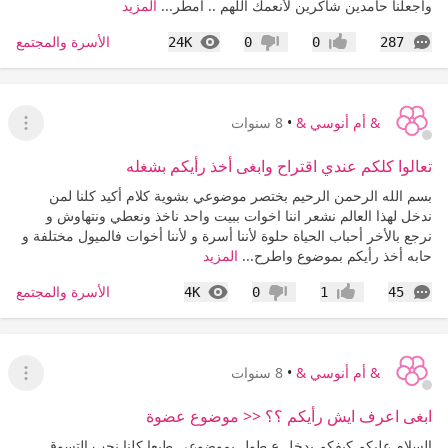
واجعلنا حامدين شاكرين لأنعمك اللهم .. امطر...
المزيد
التعليقات
المشاهدات
الأسرة والمجتمع
24K
0
0
287
إعجاب
عدم إعجاب
& أم أنوسي &
•
8 سنوات
عرض ا
تعالوا كلكم عندي اقتراح وابغى أخذ رأيكم بشغله
بسم الله الرحمن الرحيم بختصر موضوعي بشوية كلام أكيد كلنا لمن
ندخل لهذا العالم نشعر اننا اخوات ببيت واحد ناخذ ونعطي ونتهاوش و
نرجع بالأخر أحباب الحياة حلوة لأننا أسرة و لأننا أخوات فالميول مختلفة و
حابه أخذ رأيكم بموضوع واطرح...
المزيد
التعليقات
المشاهدات
الأسرة والمجتمع
4K
0
1
45
إعجاب
عدم إعجاب
& أم أنوسي &
•
8 سنوات
عرض ا
ابغى اعرف ايش رأيكم ؟؟ << موضوع عضوة
السلام عليكم كيفكم بدخل ع طول بموضوعي طبعا كلنا نحب التسوق