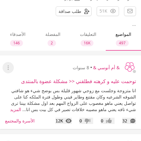
51K
طلب صداقة
...
المواضيع
التعليقات
المفضلة
الأصدقاء
146
2
16K
497
& أم أنوسي &
•
8 سنوات
عرض ا
توحمت عليه و كرهته فطلقني << مشكلة عضوة بالمنتدى
انا متزوجة وجلست مع زوجي شهور قليلة بس بوضح شيء هو شافني
الشوفه الشرعيه وكان مقتنع وطاير فيني وطول فترة الملكه كنا على
تواصل يعني ماهو مغصوب على الزواج المهم بعد اول مشكلة بيننا ترى
شيء تافه يعني ماهو مصيبه خلافات تصير في كل بيت بس انا...
المزيد
التعليقات
المشاهدات
الأسرة والمجتمع
12K
0
0
32
إعجاب
عدم إعجاب