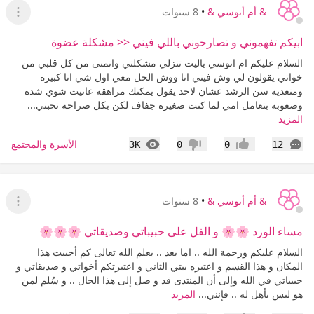
& أم أنوسي &
•
8 سنوات
عرض ا
ابيكم تفهموني و تصارحوني باللي فيني << مشكلة عضوة
السلام عليكم ام انوسي ياليت تنزلي مشكلتي واتمنى من كل قلبي من
خواتي يقولون لي وش فيني انا ووش الحل معي اول شي انا كبيره
ومتعديه سن الرشد عشان لاحد يقول يمكنك مراهقه عانيت شوي شده
وصعوبه بتعامل امي لما كنت صغيره جفاف لكن بكل صراحه تحبني...
المزيد
التعليقات
المشاهدات
الأسرة والمجتمع
3K
0
0
12
إعجاب
عدم إعجاب
& أم أنوسي &
•
8 سنوات
عرض ا
مساء الورد 🌸🌸 و الفل على حبيباتي وصديقاتي 🌸🌸🌸
السلام عليكم ورحمة الله .. اما بعد .. يعلم الله تعالى كم أحببت هذا
المكان و هذا القسم و اعتبره بيتي الثاني و اعتبرتكم أخواتي و صديقاتي و
حبيباتي في الله وإلى أن المنتدى قد و صل إلى هذا الحال .. و سُلم لمن
هو ليس بأهل له .. فإنني...
المزيد