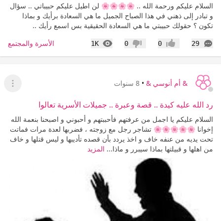
السلام عليكم ورحمة الله .. 🌸🌸🌸🌸 لن اطيل عليكم حبيباتي .. سؤال
و تبادر إلى ذهني في هذا الصباح الجميل ما هي السعادة برأيك و بماذا
تكون ؟ حقولك حبيبتي ما هي السعادة الحقيقية بس اسمع رأيك ..
التعليقات
المشاهدات
الأسرة والمجتمع
1K
0
0
29
إعجاب
عدم إعجاب
& أم أنوسي &
•
8 سنوات
عرض ا
رد الله عليه كيدة .. قصة وعبرة .. جميلات الأسرية تعالوا
السلام عليكم يا اجمل من عرفتهم فأحببتهم و أحبوني و اصبحنا بنعمة الله
إخوانا 🌸🌸🌸🌸🌸 تشاجر رجل مع زوجته ، فضربها لعدة مرات فماتت
تحت يديه من عنفه خاف و اخذ يردد بأن قصده تأديبها و ليس قتلها و خاف
من اهلها و قبيلتها بماذا سيبرر و ماذا...
المزيد