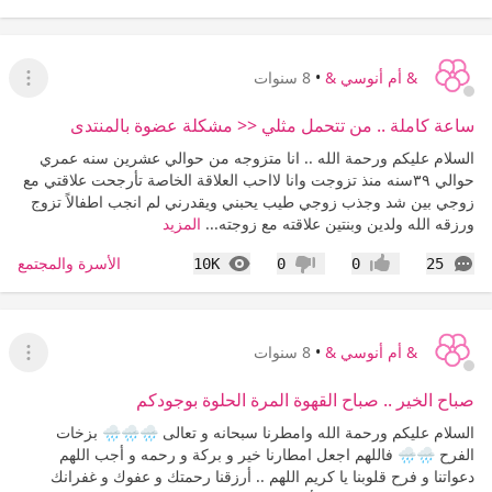
& أم أنوسي &
•
8 سنوات
عرض ا
ساعة كاملة .. من تتحمل مثلي << مشكلة عضوة بالمنتدى
السلام عليكم ورحمة الله .. انا متزوجه من حوالي عشرين سنه عمري
حوالي ٣٩سنه منذ تزوجت وانا لااحب العلاقة الخاصة تأرجحت علاقتي مع
زوجي بين شد وجذب زوجي طيب يحبني ويقدرني لم انجب اطفالاً تزوج
ورزقه الله ولدين وبنتين علاقته مع زوجته...
المزيد
التعليقات
المشاهدات
الأسرة والمجتمع
10K
0
0
25
إعجاب
عدم إعجاب
& أم أنوسي &
•
8 سنوات
عرض ا
صباح الخير .. صباح القهوة المرة الحلوة بوجودكم
السلام عليكم ورحمة الله وامطرنا سبحانه و تعالى 🌧🌧🌧 بزخات
الفرح 🌧🌧 فاللهم اجعل امطارنا خير و بركة و رحمه و أجب اللهم
دعواتنا و فرح قلوبنا يا كريم اللهم .. أرزقنا رحمتك و عفوك و غفرانك