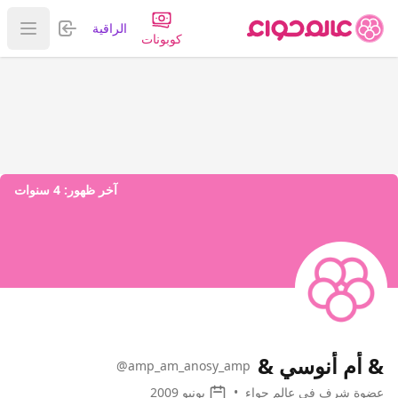
تسجيل الدخول
الراقية
عرض ا
كوبونات
آخر ظهور:
4 سنوات
& أم أنوسي &
@amp_am_anosy_amp
عضوة شرف في عالم حواء
•
يونيو 2009