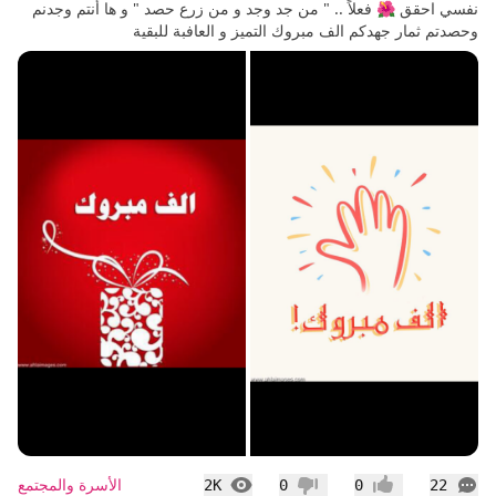
نفسي احقق 🌺 فعلاً .. " من جد وجد و من زرع حصد " و ها أنتم وجدنم
وحصدتم ثمار جهدكم الف مبروك التميز و العافبة للبقية
التعليقات
المشاهدات
الأسرة والمجتمع
2K
0
0
22
إعجاب
عدم إعجاب