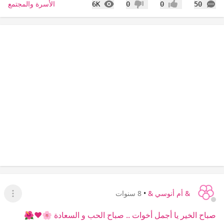
التعليقات
المشاهدات
الأسرة والمجتمع
6K
0
0
50
إعجاب
عدم إعجاب
& أم أنوسي &
•
8 سنوات
عرض ا
صباح الخير يا أجمل أخوات .. صباح الحب و السعادة 🌸❤️🌺