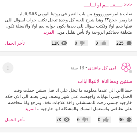
<<< نــــعــ ــم او لــاــــ
نقلت هالموضووووووع من باب التغير في روتينا اليومي&lt;&lt; ليه
تداومين خخخ؟؟ وهذا شرح للعبه كل وحدة تدخل تكتب جواب لسؤال اللي
قبلها بنعم اولا وتكتب سؤال للي بعدها يكون جوابه نعم اولا والاسئلة تكون
متعلقة بحياتكم الزوجية ولا بأس بقليل من...
المزيد
التعليقات
المشاهدات
تأخر الحمل
11K
0
0
225
إعجاب
عدم إعجاب
امي كل ماعندي
•
16 سنة
عرض ا
سنتين ومعاااناة الالنهااااباات
حبيبااااتي الي عندها معلومه ما تبخل علي انا قبل سنتين حملت وقت
الحمل جتني التهابات واجهضت على شهر ونصف ومن بعدها الى الان حكه
خارجيه جننتني رحت للمستشفى واخذ علاجات تخف وترجع وانا محافظه
على نظافتي واستعمل المسك والمشكله انها خارجيه...
المزيد
التعليقات
المشاهدات
تأخر الحمل
7K
0
0
30
إعجاب
عدم إعجاب