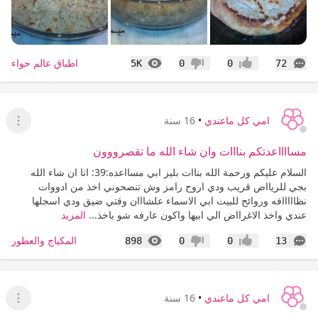
التعليقات
المشاهدات
اطباق عالم حواء
5K
0
0
72
إعجاب
عدم إعجاب
امي كل ماعندي
•
16 سنة
عرض ا
مسااااعدتكم بنااات وان شاء الله ما تقصرووون
السلام عليكم ورحمة الله بناات بليز ابي مسااعده:39: انا ان شاء الله
بجي للريااض قريب ودي اروح رامز وش تنصحوني اخذ من ادووات
نظااااافه وروائح للبيت ابي الاسماء علشااان وقتي ضيق ودي اسجلها
عندي واخذ الاغرااض الي ابيها واكون عارفه شو باخذ...
المزيد
التعليقات
المشاهدات
المكياج والعطور
898
0
0
13
إعجاب
عدم إعجاب
امي كل ماعندي
•
16 سنة
عرض ا