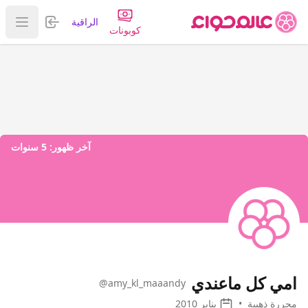
تسجيل الدخول
الراقية
عرض ا
كوبونات
آخر ظهور:
5 سنوات
امي كل ماعندي
@amy_kl_maaandy
محررة ذهبية
•
يناير 2010