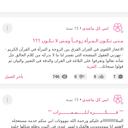
امي كل ماعندي
•
15 سنة
عرض ا
مـتـى تـكـون الـمـرأة زوجــاً ومـتى لا تـكـون ؟؟؟
الاعجاز اللغوي في القران الفرق بين الزوجة و المرأة في القرآن الكريم -
- تبهرني العقول المتفتحة التي تفسر لنا ما لا ندركه من كلام الخالق جل
شأنه تعالوا وتعرفوا على البلاغة في القران والدقة في التعبير والبيان ثم
قولوا سبحانك...
المزيد
التعليقات
المشاهدات
تأخر الحمل
746
0
0
7
إعجاب
عدم إعجاب
امي كل ماعندي
•
15 سنة
عرض ا
"" فــــــكـــــــره لـلـــــمـمـــــــرات ""
السلاااااااااااام عليكم ورحمة الله بنوووتات ابي منكم خدمه مستعجله
لاهنتم انا سووووويت هالفكره لممر عندي في البيت وطلع شكلها حلوو