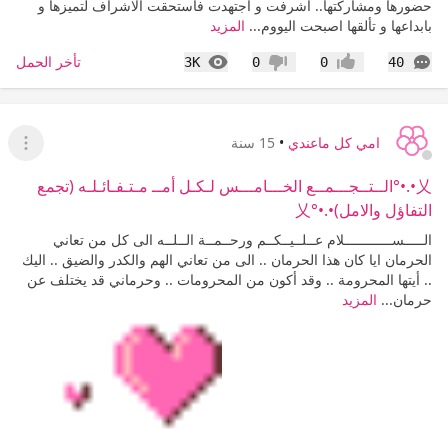
حضورها ومشاركتها.. اشرفت و اجتهدت فاستحقت الاشراف لتميزها و
بابداعها و تألقها اصبحت اليووم...
المزيد
التعليقات
المشاهدات
تأخر الحمل
3K
0
0
40
إعجاب
عدم إعجاب
امي كل ماعندي
•
15 سنة
عرض ا
乂•.•°الــتــجـــمــع الخـــامـــس لـكـل أمــ مـتـفـائـلـه (تجمع
التفاؤل والامل)•.•°乂
الـــــســــــــــــلام عــلــيــكــم ورحــمــة الــلــه الى كل من تعاني
الحرمان ايا كان هذا الحرمان .. الى من تعاني الهم والكدر والضيق .. اليك
.. أيتها المحرومة .. وقد أكون من المحرومات .. وحرماني قد يختلف عن
حرمان...
المزيد