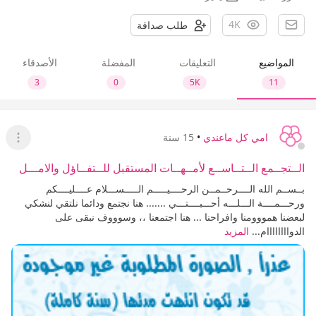
4K
طلب صداقة
المواضيع
التعليقات
المفضلة
الأصدقاء
3
0
5K
11
امي كل ماعندي
•
15 سنة
عرض ا
الــتجــمع الــتــاســع لأمــهــات المستقبل للــتفــاؤل والامـــل
بــســم الله الــــرحــمــن الرحــــيـــــم الـــــســـلام عــــليــــكم
ورحـــمــــة الـــلـــه أحـــبــــتـــي ....... هنا نجتمع ودائما نلتقي لنشكي
لبعضنا همووومنا وافراحنا ... هنا اجتمعنا ،، وسوووف نبقى على
الدواااااااام...
المزيد