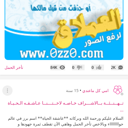
التعليقات
المشاهدات
تأخر الحمل
84K
0
0
2K
إعجاب
عدم إعجاب
امي كل ماعندي
•
15 سنة
عرض ا
تــهــنــئــة بــالاشـــراف خـاصـه لاخــتـــنــا عـاشـقـه الـحـيـاة
...
السلام عليكم ورحمة الله وبركاته **عاشقة الحياة** اسم برز في عالم
حوااااااااء وبالاخص تأخر الحمل وهاهي الآن تقطف ثمرة جهودها و