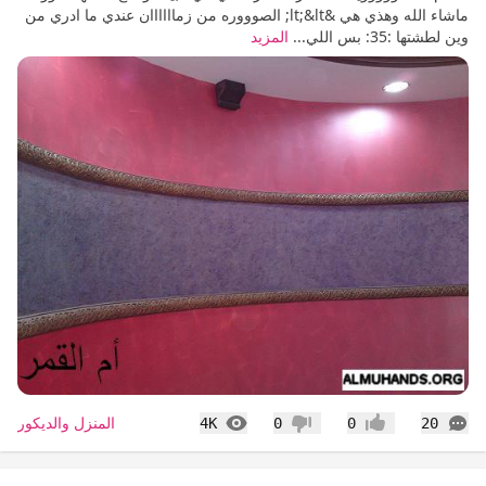
ماشاء الله وهذي هي &lt;&lt; الصوووره من زماااااان عندي ما ادري من
وين لطشتها :35: بس اللي...
المزيد
التعليقات
المشاهدات
المنزل والديكور
4K
0
0
20
إعجاب
عدم إعجاب