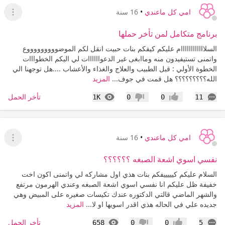
امي كل ماعندي
•
16 سنة
عرض ا
برنامج متكامل لمن تأخر حملها
السلاااااااااااام عليكم كيفكم بنات حبيت انقل لكم الموضوووووووووع
واتمنى تستيفيدون منه وماابغى غير الدعواااااات لي اليكم الخطوااات
الخطوة الأولي : قبل الطبيب والعلاج والغذاء والأعشاب ....هل توجهنا الي
الله؟؟؟؟؟؟؟؟؟ هل قمت في جوف...
المزيد
التعليقات
المشاهدات
تأخر الحمل
1K
0
0
11
إعجاب
عدم إعجاب
امي كل ماعندي
•
16 سنة
عرض ا
نفسي اسوي اشعة الصبغه ؟؟؟؟؟؟
السلام عليكم كيييييفكم بنات هذي اول مشاركه لي واتمنى اكون اخت
خفيفة ظل عليكم انا نفسي اسوي اشعة الصبغه وعندي الهرمون مرتفع
والشهر الماضي قالتي الدكتوره عندك تكيسات صغيره على المبيض وهي
جديده علي في الحاله هذي اقدر اسويها او لا...
المزيد
التعليقات
المشاهدات
تأخر الحمل
658
0
0
5