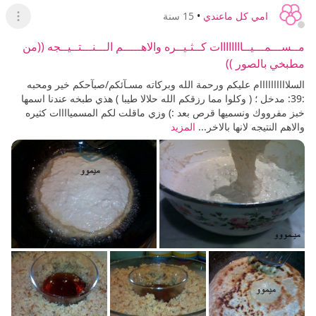
امي كل ماعندي
•
15 سنة
عرض ا
مــســـمـــيــاااااااات كــثـيــره والاهـــــم الـــنـــتــيــجه ((من
مطبخي بالصور ))
السلاااااااااام عليكم ورحمة الله وبركاته مسـآئكم/صبآحكم خير ومحبه
:39: مدخل ؛ ( وكلوا مما رزقكم الله حلالا طيبا ) هذي طبخه عندنا اسمها
خبز مفرووك ونسميها قرص بعد :) وزي ماقلت لكم المسمياااات كثيره
والاهم النتيجه لانها بالاخر...
المزيد