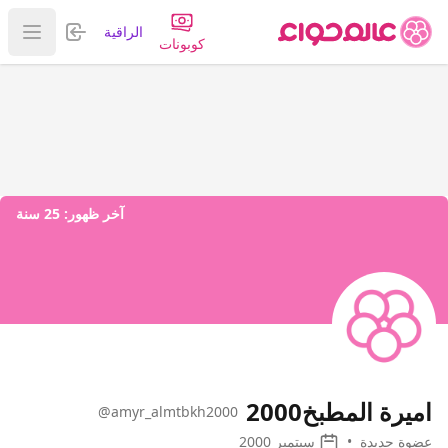
تسجيل الدخول
الراقية
عرض ا
كوبونات
آخر ظهور:
25 سنة
اميرة المطبخ2000
@amyr_almtbkh2000
عضوة جديدة
•
سبتمبر 2000