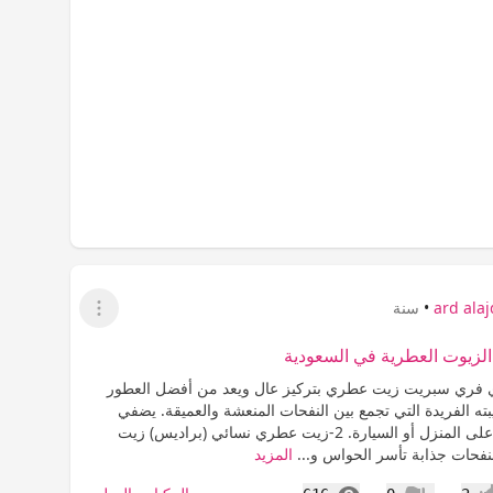
ard ala
•
سنة
عرض القائمة
الزيوت العطرية في السعودية
 فري سبريت زيت عطري بتركيز عال ويعد من أفضل العطور
يبته الفريدة التي تجمع بين النفحات المنعشة والعميقة. يضفي
لمسة فاخرة على المنزل أو السيارة. 2-زيت عطري نسائي (براديس) زيت
نفحات جذابة تأسر الحواس و...
المزيد
المشاهدات