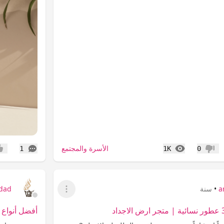
المشاهدات
التعليقات
الأسرة والمجتمع
1
1K
0
عدم إعجاب
إعج
a
•
سنة
jdad
عرض القائمة
أفضل أنواع 