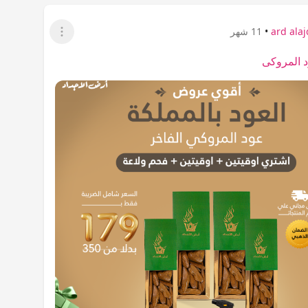
ard ala
•
11 شهر
عرض القائمة
 المروكى