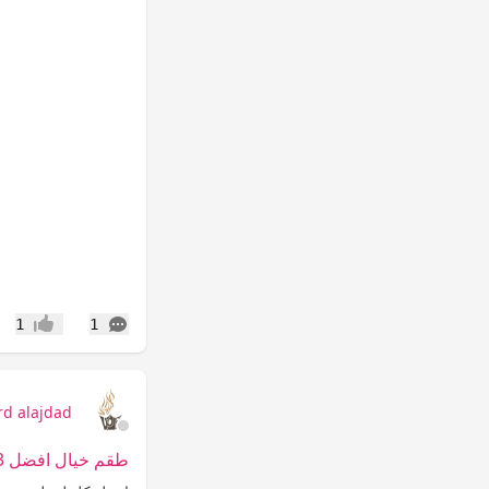
التعليقات
1
1
إعجاب
rd alajdad
طقم خيال افضل 3 عطور نسائية | متجر ارض الاجداد