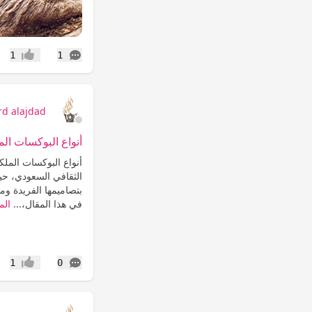
التعليقات
1
1
إعجاب
rd alajdad
أنواع البوكسات الم
أنواع البوكسات الملك
الثقافي السعودي، حيث
بتصاميمها الفريدة ومحت
في هذا المقال،...
الم
التعليقات
1
0
إعجاب