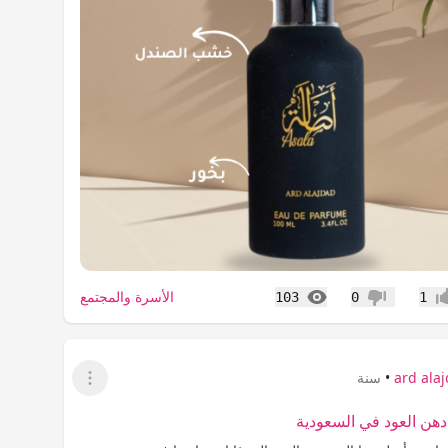
المشاهدات
الأسرة والمجتمع
103
0
1
اب
عدم إعجاب
ard ala
•
سنة
عرض القائمة
دهن العود في السعودية