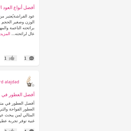
أفضل أنواع العود ا
عود الفراشةيُعتبر من
الوزن وصغير الحجم مم
برائحته الناعمة والمه
عال لرائحته...
المزيد
التعليقات
1
1
إعجاب
rd alajdad
أفضل العطور في م
أفضل العطور في متجر
العطور الفواحة والتي
المثالي لمن يبحث عن 
غنية توفر تجربة عطري
التعليقات