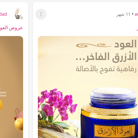
a
•
11 شهر
jdad
عرض القائمة
عروض العود