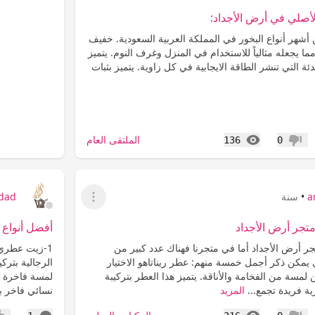
لأصلي في أرض الأجداد:
 أشهر أنواع البخور في المملكة العربية السعودية. خفيف
ا يجعله مثالياً للاستخدام في المنزل وغرف النوم. يتميز
دئة التي تنشر الطاقة الايجابية في كل زاوية. يتميز بثبات
المشاهدات
الملتقى العام
136
0
عدم إعجاب
a
•
سنة
jdad
عرض القائمة
تجر أرض الأجداد
أفضل أنواع 
 أرض الأجداد أما في متجرنا فهناك عدد كبير من
1-زيت عطري
 يمكن ذكر أجمل خمسة منهم: عطر ريناتاهو الاختيار
الرجالية بترك
لمسة من الفخامة والأناقة. يتميز هذا العطر بتركيبة
ة فريدة تجمع...
المزيد
نسائي فاخر ب
المشاهدات
التعليقات