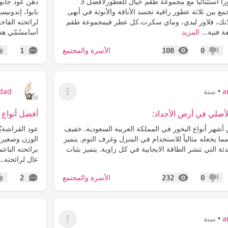
اجعل كل لحظة حضوراً استثنائياً مع مجموعة طقم خيال للعطورلافضل 3
دهن عود جابور
مع بين ثلاثة عطور راقية تجسد الأناقة والأنوثة في أبهى
بابوا، إندوني
انك، فلاور ليدي، وماي سكرت.كل عطر فيمجموعة طقم
لرائحته الفاخ
 فنية...
المزيد
آسامسُمّي هذا
المشاهدات
التعليقات
الأسرة والمجتمع
1
108
0
عدم إعجاب
إعج
a
•
سنة
jdad
عرض القائمة
لأصلي في أرض الأجداد:
أفضل أنواع 
 أشهر أنواع البخور في المملكة العربية السعودية. خفيف
عود الفراشةيُ
ا يجعله مثالياً للاستخدام في المنزل وغرف النوم. يتميز
الوزن وصغير ا
دئة التي تنشر الطاقة الايجابية في كل زاوية. يتميز بثبات
برائحته الناعم
عال لرائحته..
المشاهدات
التعليقات
الأسرة والمجتمع
2
232
0
عدم إعجاب
إعج
a
•
سنة
عرض القائمة