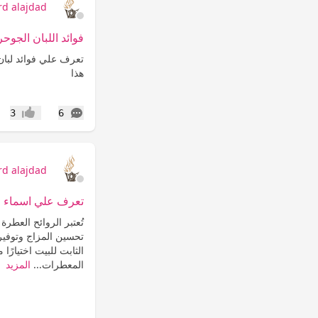
rd alajdad
فوائد اللبان الجوح
تعرف علي فوائد لبان
هذا
التعليقات
3
6
إعجاب
rd alajdad
تعرف علي اسماء م
تُعتبر الروائح العطرة
تحسين المزاج وتوفير 
الثابت للبيت اختيارًا 
المعطرات...
المزيد