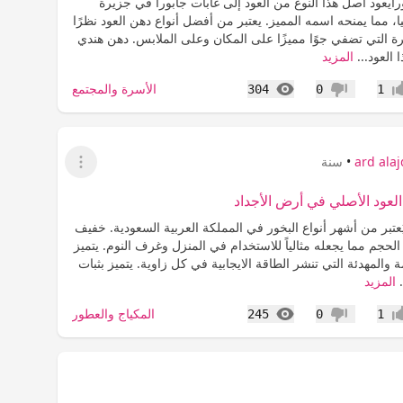
ايعود أصل هذا النوع من العود إلى غابات جابورا في جزيرة
سيا، مما يمنحه اسمه المميز. يعتبر من أفضل أنواع دهن العود نظرًا
رة التي تضفي جوًا مميزًا على المكان وعلى الملابس. دهن هندي
 العود...
المزيد
المشاهدات
الأسرة والمجتمع
304
0
1
اب
عدم إعجاب
ard ala
•
سنة
عرض القائمة
العود الأصلي في أرض الأجداد
عتبر من أشهر أنواع البخور في المملكة العربية السعودية. خفيف
لحجم مما يجعله مثالياً للاستخدام في المنزل وغرف النوم. يتميز
ة والمهدئة التي تنشر الطاقة الايجابية في كل زاوية. يتميز بثبات
.
المزيد
المشاهدات
المكياج والعطور
245
0
1
اب
عدم إعجاب