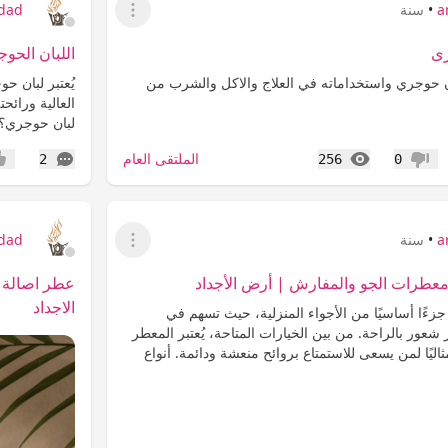
a
•
سنة
jdad
عرض القائمة
رى
اللبان الحو
 حوجري واستخداماته في العلاج والاكل والشرب من
يُعتبر لبان ح
العالية ورائح
لبان حوجري؟
المشاهدات
التعليقات
الملتقى العام
2
256
0
عدم إعجاب
إعج
a
•
سنة
jdad
عرض القائمة
عطرات الجو والمفارش | أرض الأجداد
عطر اصالة 
الاجداد
 جزءًا أساسيًا من الأجواء المنزلية، حيث تسهم في
شعور بالراحة. من بين الخيارات المتاحة، يُعتبر المعطر
مثاليًا لمن يسعى للاستمتاع بروائح منعشة ودائمة. أنواع