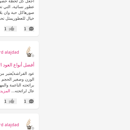
عطور نسائية، التي تج
صورهاكل حبة وان بل
خيال للعطوريمثل تحفة
التعليقات
1
1
إعجاب
rd alajdad
أفضل أنواع العود ا
عود الفراشةيُعتبر من
الوزن وصغير الحجم مم
برائحته الناعمة والمه
عال لرائحته...
المزيد
التعليقات
1
1
إعجاب
rd alajdad