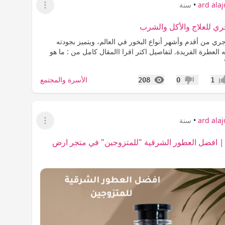
ard ala
•
سنة
عرض القائمة
جري للعلاج والأكل والشرب
وجري من أقدم وأشهر أنواع البخور في العالم، ويتميز بجودته
ته العطرة الفريدة. لتفاصيل اكتر اقرا االمقال كامل من : ما هو
المشاهدات
الأسرة والمجتمع
208
0
1
اب
عدم إعجاب
ard ala
•
سنة
عرض القائمة
| افضل العطور الشرقية "للمتزوجين" في متجر ارض