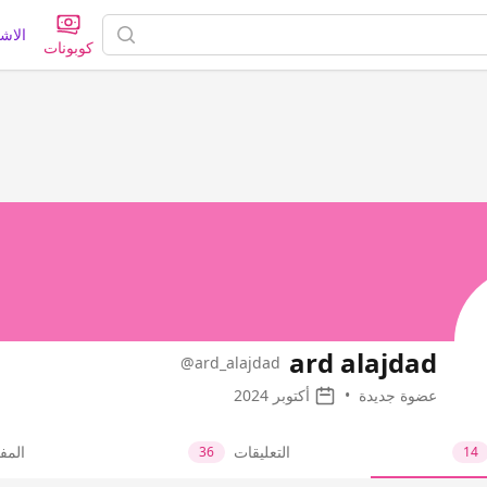
الاش
كوبونات
ard alajdad
@ard_alajdad
عضوة جديدة
•
أكتوبر 2024
التعليقات
المف
36
14