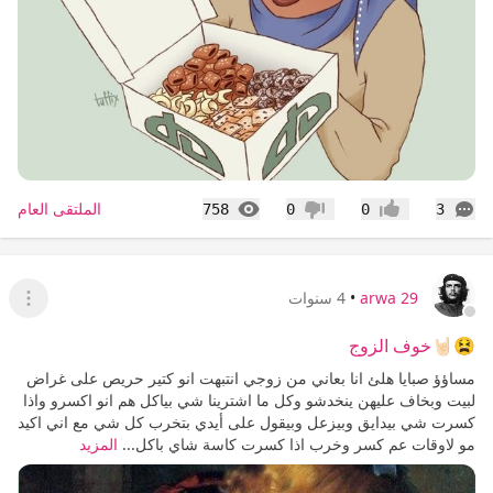
التعليقات
المشاهدات
الملتقى العام
758
0
0
3
إعجاب
عدم إعجاب
arwa 29
•
4 سنوات
عرض ا
😫🤘🏻خوف الزوج
مساؤؤ صبايا هلئ انا بعاني من زوجي انتبهت انو كتير حريص على غراض
لبيت وبخاف عليهن ينخدشو وكل ما اشترينا شي بياكل هم انو اكسرو واذا
كسرت شي بيدايق وبيزعل وبيقول على أيدي بتخرب كل شي مع اني اكيد
مو لاوقات عم كسر وخرب اذا كسرت كاسة شاي باكل...
المزيد