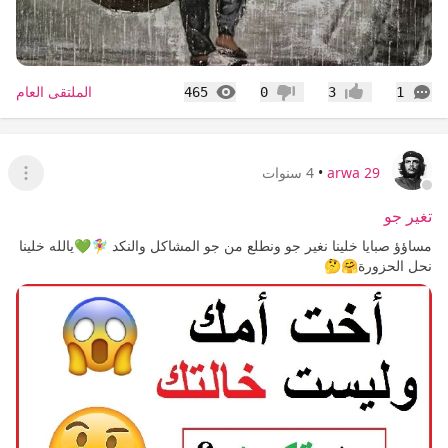
التعليقات
المشاهدات
الملتقى العام
465
0
3
1
إعجاب
عدم إعجاب
arwa 29
•
4 سنوات
عرض ا
تغير جو
مساؤؤ صبايا خلينا نغير جو ونطلع من جو المشاكل والنكد 🧚‍♀️💚يالله خلينا
نحل الحزورة🤗🤔