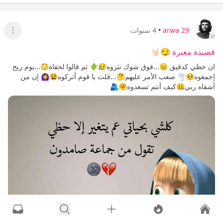
arwa 29
•
4 سنوات
عرض ا
قصيدة معبرة 😏🤘🏻
ان حظي كدقيق 😑...فوق شوك نثروه😥🌵 ثم قالوا لحفاة😳...يوم ريح
إجمعوه🥺🌪 صعب الأمر عليهم🤔...قلت يا قوم أتركوه😫🙆‍♀️ إن من
أشقاه ربي🤐كيف أنتم تسعدوه🤗🫂