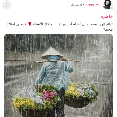
arwa 29
•
4 سنوات
عرض ا
خاطرة
"بائع الورد سيفرح إن أهداه أحد وردة.... إمتلاك الأشياء 🌹 لا يعني إمتلاك
بهجتها"....