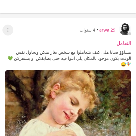
arwa 29
•
4 سنوات
عرض ا
التعامل
مساؤؤ صبايا هلى كيف بتتعاملوا مع شخص بغار منكن وبحاول نفس
الوقت يكون موجود بالمكان يلي انتوا فيه حتى يضايقكن او يستفزكن 💚
🧚‍♀️😅