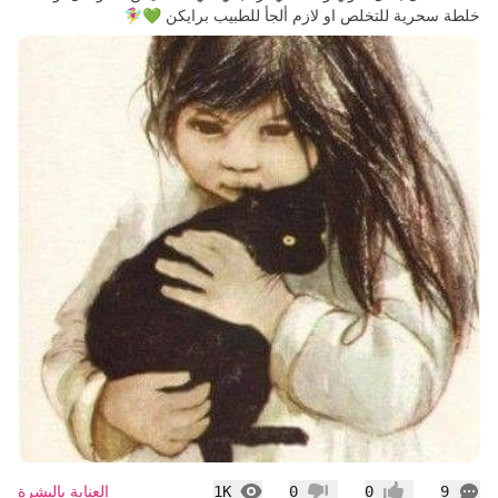
خلطة سحرية للتخلص او لازم ألجأ للطبيب برايكن 💚🧚‍♀️
التعليقات
المشاهدات
العناية بالبشرة
1K
0
0
9