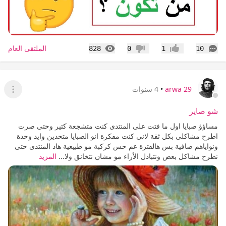
التعليقات
المشاهدات
الملتقى العام
828
0
1
10
إعجاب
عدم إعجاب
arwa 29
•
4 سنوات
عرض ا
شو صاير
مساؤؤ صبايا اول ما فتت على المنتدى كنت متشجعة كتير وحتى صرت
اطرح مشاكلي بكل ثقة لاني كنت مفكرة انو الصبايا متحدين وايد وحدة
ونواياهم صافية بس هالفترة عم حس كركبة مو طبيعية هاد المنتدى حتى
نطرح مشاكل بعض ونتبادل الأراء مو مشان نتخانق ولا...
المزيد