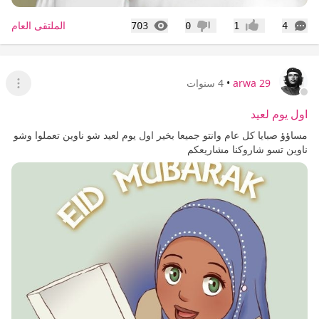
التعليقات
المشاهدات
الملتقى العام
703
0
1
4
إعجاب
عدم إعجاب
arwa 29
•
4 سنوات
عرض ا
اول يوم لعيد
مساؤؤ صبايا كل عام وانتو جميعا بخير اول يوم لعيد شو ناوين تعملوا وشو
ناوين تسو شاروكنا مشاريعكم