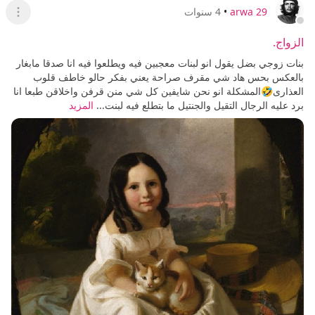
arwa 29
•
4 سنوات
عرض ا
الزواج.
بنات زوجي بضل يقول انو لبنات معجبين فيه ويطلعوا فيه انا صدقا مابغار
بالعكس بحس هاد شي مقرف صراحة يعني بفكر حالو خاطف قلوب
العذارى🤣المشكلة انو نحن شايفين كل شي منن قرفن واخلاقن طبعا انا
برد عليه الرجال التقيل والجنتيل ما بتطلع فيه لبنت...
المزيد