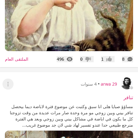
التعليقات
المشاهدات
الملتقى العام
496
0
1
8
إعجاب
عدم إعجاب
arwa 29
•
4 سنوات
عرض ا
تنافر
مساؤؤ صبايا هلى انا سبق وكتبت عن موضوع فترة لاباضة ديما بيحصل
تنافر بيني وبين زوجي مو مرة وحدة صار مرات عديدة من وقت تزوجنا
كل ما بكون في اباضة في مشاكل بيني وبين زوجي وبعد هي الفترة
منرجع طبيعي حدا عندو تفسير لهاد شي لان جد موضوع غريب...