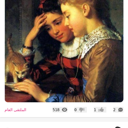
التعليقات
المشاهدات
الملتقى العام
518
0
1
2
إعجاب
عدم إعجاب