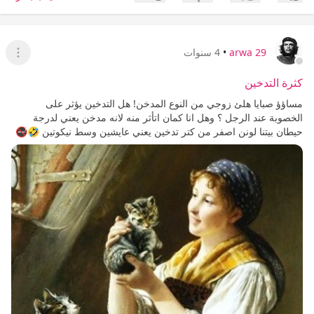
إعجاب
عدم إعجاب
arwa 29
•
4 سنوات
عرض ا
كثرة التدخين
مساؤؤ صبايا هلئ زوجي من النوع المدخن! هل التدخين يؤثر على
الخصوبة عند الرجل ؟ وهل انا كمان اتأثر منه لانه مدخن يعني لدرجة
حيطان بيتنا لونن اصفر من كتر تدخين يعني عايشين وسط نيكوتين 🤣🚭