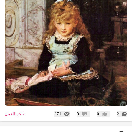
التعليقات
المشاهدات
تأخر الحمل
471
0
0
2
إعجاب
عدم إعجاب