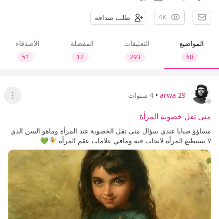
4K
طلب صداقة
المواضيع
التعليقات
المفضلة
الأصدقاء
51
12
293
60
arwa 29
•
4 سنوات
عرض ا
متى تقل خصوبة المرأة
مساؤؤ صبايا عندي سؤال متى تقل الخصوبة عند المرأة وماهو السن الذي
لا تستطيع المرأة لانجاب فيه ومافي علامات عقم المرأة 🧚‍♀️💚