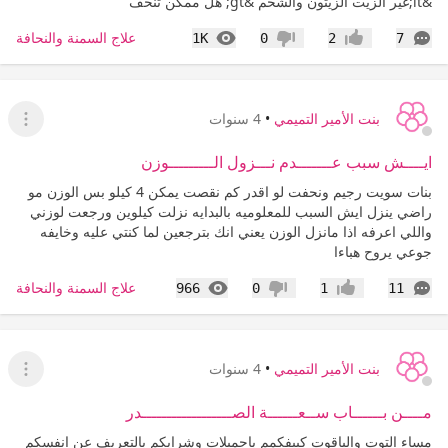
&lt;غير الزيت الزيتون والشحم &gt; هل ممكن تنحف
التعليقات
المشاهدات
علاج السمنة والنحافة
1K
0
2
7
إعجاب
عدم إعجاب
بنت الأمير التميمي
•
4 سنوات
عرض ا
ايــــش سبب عـــــــدم نـــزول الـــــــــوزن
بنات سويت رجيم ونحفت لو اقدر كم نقصت يمكن 4 كيلو بس الوزن مو
راضي ينزل ايش السبب للمعلوميه بالبدايه نزلت كيلوين ورجعت لوزني
واللي اعرفه اذا مانزل الوزن يعني انك بترجعين لما كنتي عليه وخايفه
جوعي يروح هباءا
التعليقات
المشاهدات
علاج السمنة والنحافة
966
0
1
11
إعجاب
عدم إعجاب
بنت الأمير التميمي
•
4 سنوات
عرض ا
مــــن بــــــاب ســعــــــة الصــــــــــــــــــدر
مساء التوت والياقوت كييفكمم ياجميلات وشرايكم بالتعريف عن انفسكم