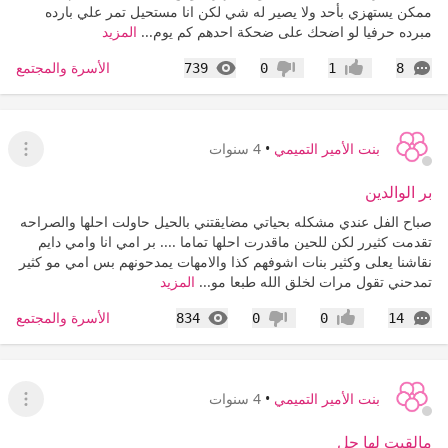
ممكن يستهزي بأحد ولا يصير له شي لكن انا مستحيل تمر علي بارده
مبرده حرفيا لو اضحك على ضحكة احدهم كم يوم...
المزيد
التعليقات
المشاهدات
الأسرة والمجتمع
739
0
1
8
إعجاب
عدم إعجاب
بنت الأمير التميمي
•
4 سنوات
عرض ا
بر الوالدين
صباح الفل عندي مشكله بحياتي مضايقتني بالحيل حاولت احلها والصراحه
تقدمت كثيرر لكن للحين ماقدرت احلها تماما .... بر امي انا وامي دايم
نقاشنا يعلى وكثير بنات اشوفهم كذا والامهات يمدحونهم بس امي مو كثير
تمدحني تقول مرات لخلق الله طبعا مو...
المزيد
التعليقات
المشاهدات
الأسرة والمجتمع
834
0
0
14
إعجاب
عدم إعجاب
بنت الأمير التميمي
•
4 سنوات
عرض ا
مالقيت لها حل