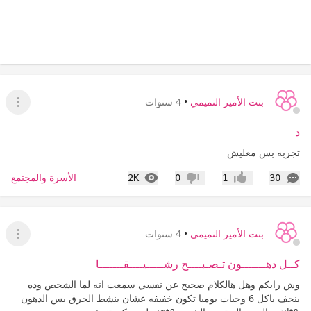
بنت الأمير التميمي
•
4 سنوات
عرض ا
د
تجربه بس معليش
التعليقات
المشاهدات
الأسرة والمجتمع
2K
0
1
30
إعجاب
عدم إعجاب
بنت الأمير التميمي
•
4 سنوات
عرض ا
كــل دهـــــــون تـصـبــــح رشـــــيــــقـــــــا
وش رايكم وهل هالكلام صحيح عن نفسي سمعت انه لما الشخص وده
ينحف ياكل 6 وجبات يوميا تكون خفيفه عشان ينشط الحرق بس الدهون