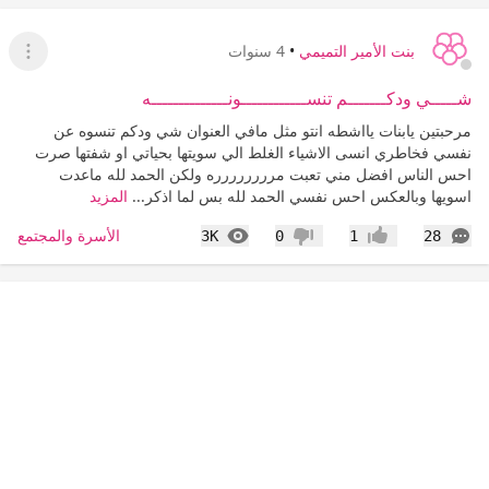
بنت الأمير التميمي
•
4 سنوات
عرض ا
شـــــي ودكـــــــم تنســــــــــــونــــــــــــــه
مرحبتين يابنات يااشطه انتو مثل مافي العنوان شي ودكم تنسوه عن
نفسي فخاطري انسى الاشياء الغلط الي سويتها بحياتي او شفتها صرت
احس الناس افضل مني تعبت مرررررررره ولكن الحمد لله ماعدت
اسويها وبالعكس احس نفسي الحمد لله بس لما اذكر...
المزيد
التعليقات
المشاهدات
الأسرة والمجتمع
3K
0
1
28
إعجاب
عدم إعجاب