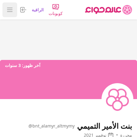
تسجيل الدخول
الراقية
عرض ا
كوبونات
آخر ظهور:
3 سنوات
بنت الأمير التميمي
@bnt_alamyr_altmymy
محررة
•
نوفمبر 2021