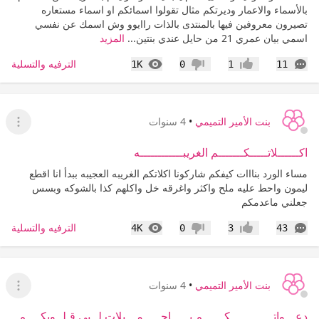
بالأسماء والاعمار وديرتكم مثال تقولوا اسمائكم او اسماء مستعاره
تصيرون معروفين فيها بالمنتدى بالذات راايوو وش اسمك عن نفسي
اسمي بيان عمري 21 من حايل عندي بنتين...
المزيد
التعليقات
المشاهدات
الترفيه والتسلية
1K
0
1
11
إعجاب
عدم إعجاب
بنت الأمير التميمي
•
4 سنوات
عرض ا
اكــــــلاتـــــكـــــــم الغريبــــــــــــه
مساء الورد بنااات كيفكم شاركونا اكلاتكم الغريبه العجيبه ببدأ انا اقطع
ليمون واحط عليه ملح واكثر واغرقه خل واكلهم كذا بالشوكه وبسس
جعلني ماعدمكم
التعليقات
المشاهدات
الترفيه والتسلية
4K
0
3
43
إعجاب
عدم إعجاب
بنت الأمير التميمي
•
4 سنوات
عرض ا
دعـــواتــــــــــــكــــــم يـــــاجـــــمـــيلات لــبى قـلــوبكــــم