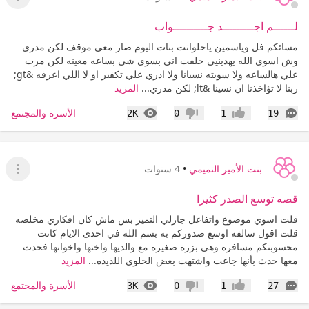
عرض ا
لــــــم اجـــــــــد جــــــــــواب
مسائكم فل وياسمين ياحلواتت بنات اليوم صار معي موقف لكن مدري
وش اسوي الله يهدينيي حلفت اني بسوي شي بساعه معينه لكن مرت
علي هالساعه ولا سويته نسيانا ولا ادري علي تكفير او لا اللي اعرفه &gt;
ربنا لا تؤاخذنا ان نسينا &lt; لكن مدري...
المزيد
التعليقات
المشاهدات
الأسرة والمجتمع
2K
0
1
19
إعجاب
عدم إعجاب
بنت الأمير التميمي
•
4 سنوات
عرض ا
قصه توسع الصدر كثيرا
قلت اسوي موضوع واتفاعل جازلي التميز بس ماش كان افكاري مخلصه
قلت اقول سالفه اوسع صدوركم به بسم الله في احدى الايام كانت
محسوبتكم مسافره وهي بزرة صغيره مع والديها واختها واخوانها فحدث
معها حدث بأنها جاعت واشتهت بعض الحلوى اللذيذه...
المزيد
التعليقات
المشاهدات
الأسرة والمجتمع
3K
0
1
27
إعجاب
عدم إعجاب