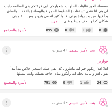
مسساء الخير عالبنات الحلوات شخباركم ابي فزعتكم بذي السالفه جابت
لي هم انا عندي تشققات ( الخطوط الحمراء والبيضاء ) بالفخذ ...والساق
بدأ فيها من بعد زيادة وزني قالوا كثير انحفي بتروح بس انا عاجبني
شكلي كذا والنحف مايطلع علي...
المزيد
التعليقات
المشاهدات
الأسرة والمجتمع
895
0
1
8
إعجاب
عدم إعجاب
بنت الأمير التميمي
•
4 سنوات
عرض ا
فوازير
اهلا اهلا ازيكوو خير ليه تناظرون كذا لفي عينك استحي خلاص ببدأ ببدأ
نقول لغز والثانيه تحله ايه رأيكوو تمام حاجه تشيلك وانت تشيلها
التعليقات
المشاهدات
الأسرة والمجتمع
791
0
1
24
إعجاب
عدم إعجاب
بنت الأمير التميمي
•
4 سنوات
عرض ا