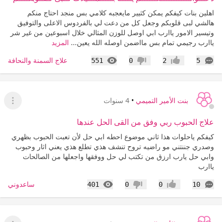
اهلين بنات كيفكم يمكن كثيير مايعجبه كلامي بس منجد احتاج منكم
هالشي لبى قلوبكم وجعل كل من دعت لي بالفردوس الاعلى والتوفيق
وتيسير الامور ياارب ابي اوصل للوزن المثالي خلال اسبوعين من غير شر
ياارب رجيمي تمام بس مااضمن اوصله الله يعين...
المزيد
التعليقات
المشاهدات
علاج السمنة والنحافة
551
0
2
5
إعجاب
عدم إعجاب
بنت الأمير التميمي
•
4 سنوات
عرض القا
علاج الحبوب ربي وفق من القى الحل عندها
كيفكم ياحلوات هذا ثاني موضوع احطه ابي حل لأن تعبت الحبوب بظهري
وصدري جننتني مو راضيه تروح تنشف هذي تطلع هذي يعني اثار وحبوب
وابي حل يارب ارزق من تكتب لي حل ووفقها واجعلها من الصالحات
ياارب
التعليقات
المشاهدات
ساعدوني
401
0
0
10
إعجاب
عدم إعجاب