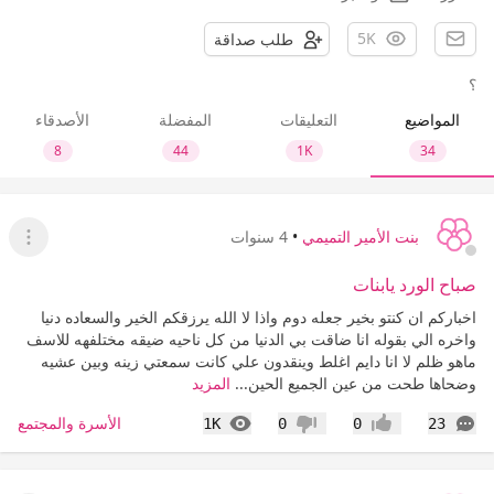
5K
طلب صداقة
؟
المواضيع
التعليقات
المفضلة
الأصدقاء
8
44
1K
34
بنت الأمير التميمي
•
4 سنوات
عرض ا
صباح الورد يابنات
اخباركم ان كنتو بخير جعله دوم واذا لا الله يرزقكم الخير والسعاده دنيا
واخره الي بقوله انا ضاقت بي الدنيا من كل ناحيه ضيقه مختلفهه للاسف
ماهو ظلم لا انا دايم اغلط وينقدون علي كانت سمعتي زينه وبين عشيه
وضحاها طحت من عين الجميع الحين...
المزيد
التعليقات
المشاهدات
الأسرة والمجتمع
1K
0
0
23
إعجاب
عدم إعجاب