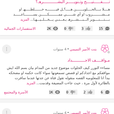
تـــــفـــــتيــــح وتـنويـــــر البشـــــــــــرهـ؟
هــــلا بــــالحــــلويـــــــن هـــــ؟ـل فيـــــــــه خـــــــلطـــــهـ او
مـــشـــــــــروب او أي شــــــي ممـــــــــكــــــن يســـــــــاعــــــد
بــــتــــنــــوير الـــبــــشـــرهـ يـعـــنـي يـــخـــلــيـــهـا...
المزيد
التعليقات
المشاهدات
الاستفسارات الجماليه
2K
0
3
15
إعجاب
عدم إعجاب
بنت الأمير التميمي
•
4 سنوات
عرض ا
مـواقــــف الاجــــــــــداد
مساءء النورر كيف الحلوات موضوع جديد من المدام بيان بسم الله ايش
مواقفكم مع اجدادكم او قصص تسمعونها سواء كانت حكمه او مضحكه
ببدأ انا للمعلوميه القصه منقوله تقول فتاة عن جدتها عندما سافرت
بالطائرة لأول مرة ، حيث جاءت المضيفة وقدمت...
المزيد
التعليقات
المشاهدات
الأسرة والمجتمع
1K
0
2
6
إعجاب
عدم إعجاب
بنت الأمير التميمي
•
4 سنوات