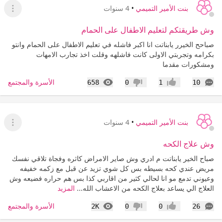
بنت الأمير التميمي
•
4 سنوات
عرض ا
وش طريقتكم لتعليم الاطفال على الحمام
صباحح الخيرر يابناتت انا اكبر فاشله في تعليم الاطفال على الحمام وانتو
بكرامه وتجربتي الاولى كانت فاشلهه وقلت اخذ تجارب الامهات
ومشكورات مقدما
التعليقات
المشاهدات
الأسرة والمجتمع
658
0
1
10
إعجاب
عدم إعجاب
بنت الأمير التميمي
•
4 سنوات
عرض ا
وش علاج الكحه
صباح الخير يابناتت م ادري وش صاير الامراض كاثره وفجاة تلاقي نفسك
مريض عندي كحه بسيطه بس كل شوي تزيد عن قبل مع زكمه خفيفه
وعيوني تدمع مو انا لحالي كثير من اقاربي كذا بس هم حراره فضيعه وش
العلاج الي يساعد بعلاج الكحه من الاعشاب الله...
المزيد
التعليقات
المشاهدات
الأسرة والمجتمع
2K
0
0
26
إعجاب
عدم إعجاب