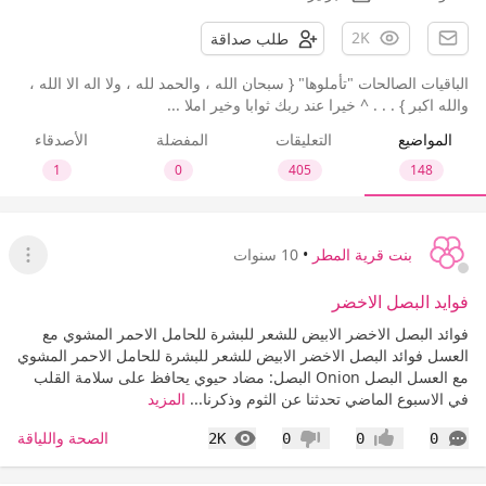
2K
طلب صداقة
الباقيات الصالحات "تأملوها" { سبحان الله ، والحمد لله ، ولا اله الا الله ،
والله اكبر } . . . ^ خيرا عند ربك ثوابا وخير املا ...
المواضيع
التعليقات
المفضلة
الأصدقاء
1
0
405
148
بنت قرية المطر
•
10 سنوات
عرض ا
فوايد البصل الاخضر
فوائد البصل الاخضر الابيض للشعر للبشرة للحامل الاحمر المشوي مع
العسل فوائد البصل الاخضر الابيض للشعر للبشرة للحامل الاحمر المشوي
مع العسل البصل Onion البصل: مضاد حيوي يحافظ على سلامة القلب
في الاسبوع الماضي تحدثنا عن الثوم وذكرنا...
المزيد
التعليقات
المشاهدات
الصحة واللياقة
2K
0
0
0
إعجاب
عدم إعجاب