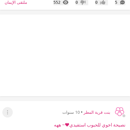
التعليقات
المشاهدات
ملتقى الإيمان
552
0
0
5
إعجاب
عدم إعجاب
بنت قرية المطر
•
10 سنوات
عرض ا
نصيحة اخوي للحبوب استفيدي❤~ ههه