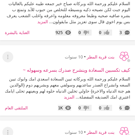
السلام عليكم ورحمة الله وبركاته صباح خير جمعه طيبه عليكم يالغاليات
اليوم جبت لكن نصيحه ذكيه وبسيطه للتخلص من حبوب للأبد وتمتع ب
بشره صافيه صحيه وطبعا معروفه معلومه واعرفه واغلب الشعب يعرف
بس يوم اخوي قال سوى تعزيز مثل مايقولون...
المزيد
التعليقات
المشاهدات
العناية بالبشرة
925
0
0
3
إعجاب
عدم إعجاب
بنت قرية المطر
•
10 سنوات
عرض ا
كيف تكسبين السعادة وينشرح صدرك بسرعه وسهوله ~
السلام عليكم ورحمة الله وبركاته تبين السعادة اسعدي امك وابوك تبين
السعه وانشراح الصدر ساعديهم وسولفي معهم وبشريهم دوم {الوالدين
هم جنة الدنياه والاخرة} حاولي تخلين الدنياه حلوه لهم وبعينهم تحلى ايامك
اعتبري امك الصديقه المفضلة...
المزيد
التعليقات
المشاهدات
الملتقى العام
1K
0
0
6
إعجاب
عدم إعجاب
بنت قرية المطر
•
10 سنوات