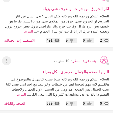
عرض ا
اثار الحروق من جربت او تعرف شي يزيلة
السلام عليكم ورحمة الله وبركاته كيف الحال ؟ بدي اسال عن اثار
الحروق او الجروح عندي حرق من المكوى بيدي من 10سنين تقريبا هو
خفيف بس اثرة مازال وقريب جرح واثر ماراضي يزول بعض جروح تزول
وبعضه عنيدة تترك اثر انا قريت عن ساق الحمام =...
المزيد
التعليقات
المشاهدات
الاستفسارات الجماليه
401
0
0
2
إعجاب
عدم إعجاب
بنت قرية المطر
•
10 سنوات
عرض ا
النوم للصحة والجمال ضروري الكل يقراء
السلام عليكم ورحمة الله وبركاته طبعا سبب كتابتي ل هالموضوع في
هالقسم لانه مهم لصحتنا اهم من خلطات وخرابيط مع احترامي يعني كلنا
نحب الجمال بس الصحه اهم وهي من السبب الاول للجمال ولاحظت
القسم ذا بالذات عدد مشاهدات كثير وذا اللي نبغى الكل...
المزيد
التعليقات
المشاهدات
الصحة واللياقة
620
0
0
0
إعجاب
عدم إعجاب