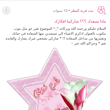
بنت قرية المطر
•
10 سنوات
عرض ا
ماذا يسعدك ؟؟؟ شاركينا افكارك
السلام عليكم ورحمة الله وبركاته ^_^ الموضوع تغير جو مثل موب
مكتوب بالعنوان اذكري الاشياء الي تستمدين منها السعادة في حياتك
وتعتبريها من مداخل السعادة ؟! * شاركي تشجعي غيرك يشارك والفايدة
تعم * وجزاكم الله خير ~