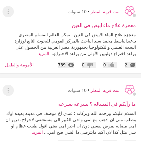
بنت قرية المطر
•
10 سنوات
عرض ا
معجزة علاج ماء ابيض في العين
معجزه علاج الماء الابيض في العين : تمكن العالم المسلم المصري
د.عبدالباسط محمد سيد الباحث بالمركز القومي للبحوث التابع لوزارة
البحث العلمي والتكنولوجيا بجمهورية مصر العربية من الحصول على
براءة اختراع دوليتين الأولى من براءة الاختراع...
المزيد
التعليقات
المشاهدات
الأمومة والطفل
789
0
0
2
إعجاب
عدم إعجاب
بنت قرية المطر
•
10 سنوات
عرض ا
ما رآيكم في المساله ؟ بسرعه بسرعه
السلام عليكم ورحمة الله وبركاته : عندي اخ موضف في مدينه بعيدة اوك
وطلب مني ان اذهب مع امي واخي الكبير الى مستشفى لاخراج تقرير ان
امي مصابه بمرض نفسي دون ان اخبر امي يعني اقول طبيب عظام او
شي مثل كذا لان اكيد مابترضى ذا الشي صح امي...
المزيد