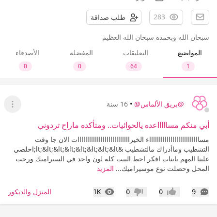
283
طلب صداقة
سبحان الله وبحمده سبحان الله العظيم
المواضيع
التعليقات
المفضلة
الأصدقاء
0
0
64
1
@بريق الألماس@
•
16 سنة
عرض ا
أبي منكم مساااااعده يالحوائيات.. ومتأكده ماراح تردوني
مسااااااااااااااااااااااااااء الخيرااااااااااااااااااااااااااات الان جا وقت
التشطيب وماأدراك مالتشطيب &lt;&lt;&lt;&lt;&lt;&lt;&lt;&lt;اخلصي
علينا المهم يابنات افكر احط البيت كله لون واحد في السيراميك ورحت
المحل وحصلت نوع موسيراميك...
المزيد
التعليقات
المشاهدات
المنزل والديكور
1K
0
0
9
إعجاب
عدم إعجاب