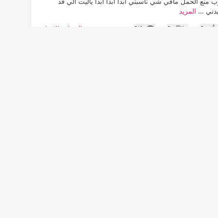
منع الحمل مافي شي ناسبني ابدا ابدا ابدا ياليت الي قد
دني ...
المزيد
المشاهدات
الحمل والإنجاب
2K
0
0
جاب
عدم إعجاب
نياي
•
16 سنة
عرض القائمة
ل...؟؟؟
 ورحمة الله وبركاته اخواتي العزيزات حبيت استشيركم بخصوص
موضوع صديقه لي دقت علي اليوم وقالت ان لها 6 اشهر تاخذ مانع حمل واخر
مره غيرت النوع ولا ناسبها ابدااااا المهم لما بقى بالشريط 7 حبات تركت
 جاها بعد...
المزيد
المشاهدات
الحمل والإنجاب
1K
0
0
جاب
عدم إعجاب
نياي
•
16 سنة
عرض القائمة
أعطيها