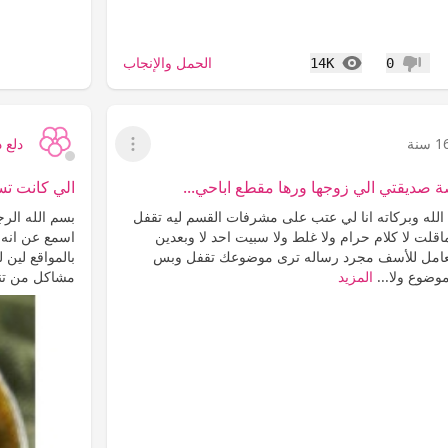
المشاهدات
الحمل والإنجاب
14K
0
عدم إعجاب
 سنة
دلع د
عرض القائمة
ة صديقتي الي زوجها ورها مقطع اباحي...
الي كانت تس
الله وبركاته انا لي عتب على مشرفات القسم ليه تقفل
بسم الله الر
اقلت لا كلام حرام ولا غلط ولا سبيت احد لا وبعدين
اسمع عن انه 
عامل للأسف مجرد رساله ترى موضوعك تقفل وبس
بالمواقع لين ل
موضوع ولا...
المزيد
مشاكل من تنا