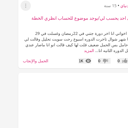
نياي
•
15 سنة
عرض القائمة
بي احد يحسب لي/يوجد موضوع للحساب انظري الخطة
السلام عليكم اخواتي انا اخر دورة جتني في 22رمضان وغسلت في 29
ا شهر شوال تاخرت الدوره اسبوع رحت سويت تحليل وقالت لي
 حامل بس الحمل ضعيف قلت لها كيف قالت انو انا ماصار عندي
 الدوره الثانيه انا...
المزيد
المشاهدات
الحمل والإنجاب
1K
0
0
جاب
عدم إعجاب