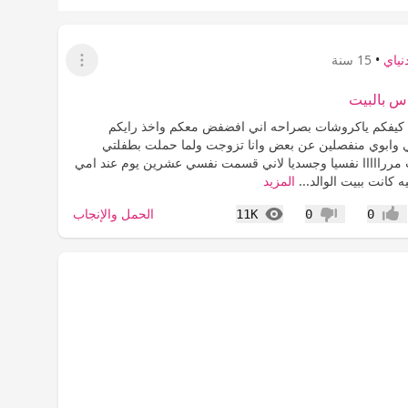
نياي
•
15 سنة
عرض القائمة
اس بالبيت
 كيفكم ياكروشات بصراحه اني افضفض معكم واخذ رايكم
مي وابوي منفصلين عن بعض وانا تزوجت ولما حملت بطفلتي
ت مررااااا نفسيا وجسديا لاني قسمت نفسي عشرين يوم عند امي
ه كانت ببيت الوالد...
المزيد
المشاهدات
الحمل والإنجاب
11K
0
0
عجاب
عدم إعجاب