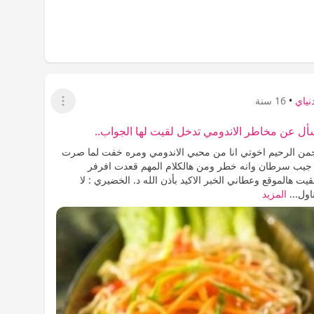
نياي
•
16 سنة
عرض القائمة
أل عن مخاطر الاندومي تدخل لقيت لها الجواب..
جمن الرحيم اخوتي انا من محبي الاندومي ومره خفت لما صرت
جيب سرطان وانه خطر ومن هالكلام المهم قعدت افرفر
قيت هالموقع وعطاني الخبر الاكيد بأذن الله د. الخضيري : لا
ول...
المزيد