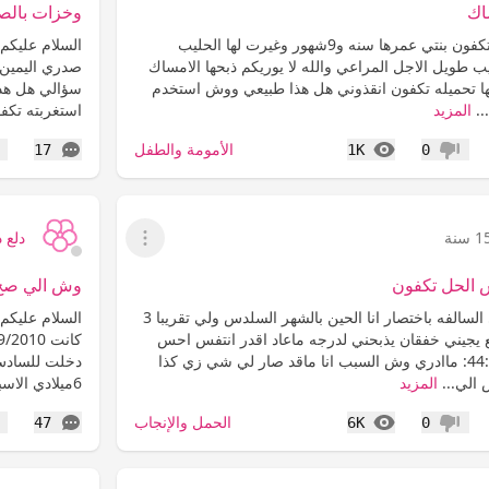
اك
وخزات بالص
السلام عليكم يابنات تكفون بنتي عمرها سنه و9شهور وغيرت لها الحليب
السلام عليكم
طويل الاجل المراعي والله لا يوريكم ذبحها الامساك
لها تحميله تكفون انقذوني هل هذا طبيعي ووش استخدم
سؤالي هل هذا
..
المزيد
استغربته تكفو
المشاهدات
التعليقات
الأمومة والطفل
17
1K
0
عدم إعجاب
إع
 سنة
دلع د
عرض القائمة
 الحل تكفون
وش الي صح 
السلام عليكم اخواتي السالفه باختصار انا الحين بالشهر السلدس ولي تقريبا 3
السلام عليكم 
ع يجيني خفقان يذبحني لدرجه ماعاد اقدر انتفس احس
شي يكتم على قلبي :44: ماادري وش السبب انا ماقد صار لي شي زي كذا
دخلت للسادس 
الي...
المزيد
6ميلادي الاسبوع الماضي رحت اسوي...
المشاهدات
التعليقات
الحمل والإنجاب
47
6K
0
عدم إعجاب
إع