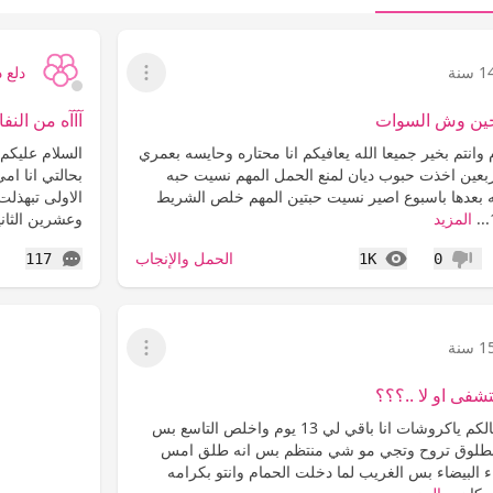
 سنة
دلع د
عرض القائمة
ين وش السوات
آآآه من النف
وانتم بخير جميعا الله يعافيكم انا محتاره وحايسه بعمري
السلام عليكم
ربعين اخذت حبوب ديان لمنع الحمل المهم نسيت حبه
بحالتي انا ا
 بعدها باسبوع اصير نسيت حبتين المهم خلص الشريط
الاولى تبهذل
المزيد
وعشرين الثاني
المشاهدات
التعليقات
الحمل والإنجاب
117
1K
0
عدم إعجاب
إ
 سنة
عرض القائمة
شفى او لا ..؟؟؟
السلام عليكم كيف حالكم ياكروشات انا باقي لي 13 يوم واخلص التاسع بس
احس بطلوق تروح وتجي مو شي منتظم بس انه طلق امس
 البيضاء بس الغريب لما دخلت الحمام وانتو بكرامه