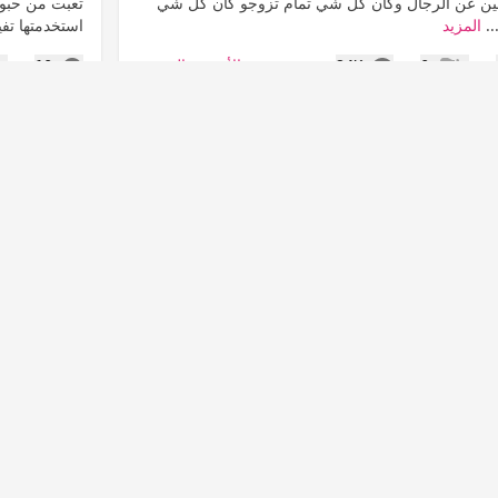
لين عن الرجال وكان كل شي تمام تزوجو كان كل شي
تعبت من حبوب 
..
المزيد
استخدمتها تفي
المشاهدات
التعليقات
الأسرة والمجتمع
10
24K
0
عدم إعجاب
إع
 سنة
دلع د
عرض القائمة
ا
تتوقعون تحم
لله وبركاته اخواتي العزيزات الخبيرات في الاكلات
السلام عليكم
التحديد انا عندي استاكوزا من شهر تقريبا بالفريزر اليوم
ريقة عمله قالت لي مايصلح الأستاكوزا اذا ماطبختيها
يد
الحبوب وزوجها
المشاهدات
التعليقات
اطباق عالم حواء
17
1K
0
عدم إعجاب
إع
 سنة
دلع د
عرض القائمة
أعطيها لا ما