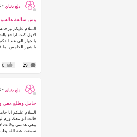
دلع دنياي
•
15
وش سالفة هالسونا
السلام عليكم ورحمة 
الاول كنت اراجع بال
بالجهاز الي عند الدك
بالشهر الخامس لما ق
التعليقات
0
29
إعجاب
دلع دنياي
•
15
حامل وطلع معي و
السلام عليكم انا حام
قالت انو معك ورم لي
وهي هدئتني وقالت لا 
سمعت عنه الله يطمن