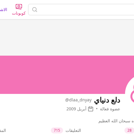
الاش
كوبونات
دلع دنياي
@dlaa_dnyay
عضوة فعالة
•
أبريل 2009
 سبحان الله العظيم
التعليقات
الم
715
28