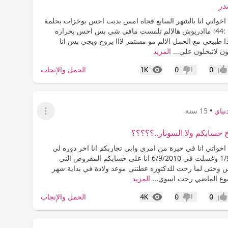
در
 اخواتي انا بالشهر السابع فجاه امس بديت احس بوخزات بحلمة
صدري اليمين :44: ماادريوش هالالم تلمست مافي شي بس احس بحراره
 طبيعي مع الحمل الالم مو مستمر لااا يروح ويجي بس انا
ن لاتبخلون علي...
المزيد
المشاهدات
الحمل والإنجاب
1K
0
0
جاب
عدم إعجاب
نياي
•
15 سنة
عرض القائمة
حسابكم ولا السونار..؟؟؟؟؟
اخواتي انا في حيرة من امري وابي تجاربكم انا اخر دوره لي
كانت 1/9/2010 وغسلت في 6/9/2010 انا على حسابكم المفروض الني
وحتى لما رحت للدكتوره عطتني موعد ولادة في بداية شهر
المزيد
المشاهدات
الحمل والإنجاب
4K
0
0
جاب
عدم إعجاب