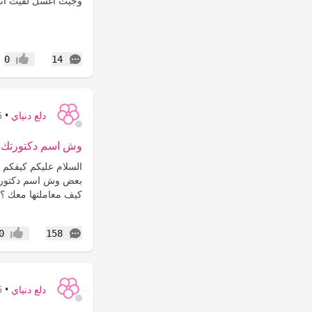
وجيت اغسل لقيت انو
التعليقات
0
14
إعجاب
دلع دنياي
•
15
وش اسم دكتورتك ول
السلام عليكم كيفكم
بعض وش اسم دكتورتك 
كيف معاملتها معك ؟ وت
التعليقات
0
158
إعجاب
دلع دنياي
•
15