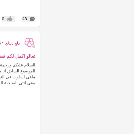
التعليقات
0
43
إعجاب
دلع دنياي
•
16
تعالو اكمل لكم قص
السلام عليكم ورحمة 
الموضوع السابق انا م
مافي اسلوب في الت
يعني انتي ياصاحبة ال