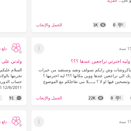
 كان...
المزيد
المشاهدات
الحمل والإنجاب
1K
0
عدم إعجاب
 سنة
دلع د
عرض القائمة
يه اخترتي تراجعين عندها ؟؟؟
ولدتي على ح
 ياكروشات وش رايكم نسولف ونفيد ونستقيد من خبرات
السلام عليكم
الي تراجعين عندها ووين مكانها ؟؟؟ ليه اخترتيها ؟
تجربتها بالول
نصحين فيها او لا ؟ يـــــلا نبي تفاعلكم مع الموضوع
حساب الدوره 
12/6/2011 اما حساب السونار ف...
المشاهدات
التعليقات
الحمل والإنجاب
91
22K
0
عدم إعجاب
إع
 سنة
دلع د
عرض القائمة