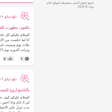
جميع حقوق النشر محفوظة لموقع عالم
حواء © 2026
دلع دنياي
•
14
تكفون مطهرت للح
السلام عليكم كل عام 
انا لما خلصت من الا
بثلاث يوم ونسيت حبه
ونزلت الدوره يوم 15...
التعليقات
0
5
إعجاب
دلع دنياي
•
15
بالتاسع اروح للمست
لي 3 ايام وانا 
بدت تنزل علي الاشياء