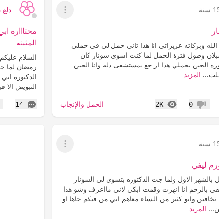
 سنة
دلع د
عرض القائمة
ر
محتاااره ا
المثبته
الله وبركاته عزيزاتي انا هذا ثاني حمل لي في حملي
شبلان وطول فترة الحمل لما كنت اسوي سونار كان
توره الحين بحملي هذا اراجع بمستشفى دله وانا الحين
رمضان لما ج
لت...
المزيد
الدكتوره اني
التبويض الا قبل
المشاهدات
التعليقات
الحمل والإنجاب
14
2K
0
عدم إعجاب
إع
 سنة
عرض القائمة
رم ليفي
ل بالشهر الاول ولما جت الدكتوره بتسوي لي السونار
في بالرحم انا انهرت وقمت ابكي لاني مااعرف وشو هذا
تخافين وانو كثير من النساء معاهم ابي من فيكم جاها او
...
المزيد