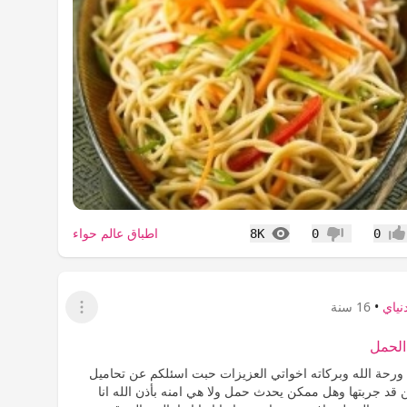
المشاهدات
اطباق عالم حواء
8K
0
0
جاب
عدم إعجاب
نياي
•
16 سنة
عرض القائمة
الحمل
 ورحة الله وبركاته اخواتي العزيزات حبت اسئلكم عن تحاميل
 قد جربتها وهل ممكن يحدث حمل ولا هي امنه بأذن الله انا