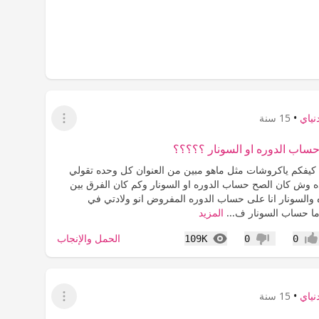
نياي
•
15 سنة
عرض القائمة
ساب الدوره او السونار ؟؟؟؟؟
 كيفكم ياكروشات مثل ماهو مبين من العنوان كل وحده تقولي
اده وش كان الصح حساب الدوره او السونار وكم كان الفرق بين
والسونار انا على حساب الدوره المفروض انو ولادتي في
المزيد
المشاهدات
الحمل والإنجاب
109K
0
0
جاب
عدم إعجاب
نياي
•
15 سنة
عرض القائمة