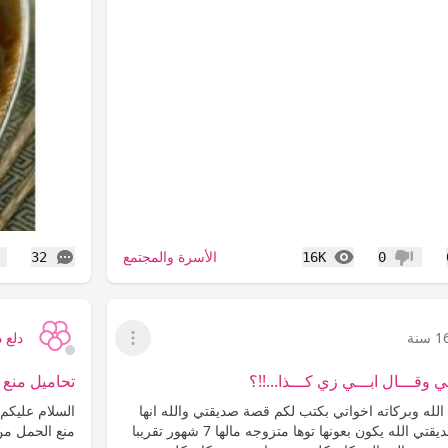
المشاهدات
التعليقات
الأسرة والمجتمع
32
16K
0
عدم إعجاب
إع
 سنة
دلع د
عرض القائمة
 وقـــال ابـــي زي كـــذا...!!؟
تحاميل منع 
لله وبركاته اخواتي بكتب لكم قصة صديقتي والله انها
السلام عليكم
اليوم قطعت قلبي صديقتي الله يكون بعونها توها متزوجه مالها 7 شهور تقريبا
منع الحمل من