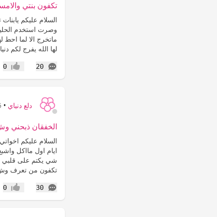
تكفون بنتي والامس
وصرت استخدم الحليب 
ماتخرج الا لما احط 
لها الله يفرج لكم دنيا.
التعليقات
0
20
إعجاب
دلع دنياي
•
15
الخفقان ذبحني وش
ايام اول مااكل واشب
تكفون من تعرف وش 
التعليقات
0
30
إعجاب