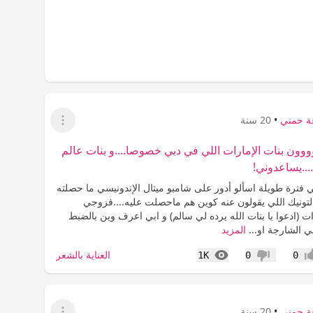
ة حمني
•
20 سنة
عرض القائمة
وون بنات الإمارات اللي في دبي خصوصا....و بنات عالم
...يساعدوني!
ي فترة طويلة اسألو أدور على شامبو ميتال الإندونيسي ما حصلته
التونيك اللي يقولون عنه كوين هم ماحصلت عليه....فزوجي
ت (ادعوا يا بنات الله يرده لي سالم) و ابي اعرف وين بالضبط
ي الشارجة او...
المزيد
المشاهدات
العناية بالشعر
1K
0
0
اب
عدم إعجاب
ة حمني
•
20 سنة