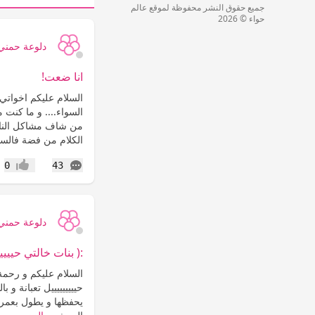
جميع حقوق النشر محفوظة لموقع عالم
حواء © 2026
دلوعة حمني
انا ضعت!
السلام عليكم اخواتي 
السواء.... و ما كنت 
من شاف مشاكل الناس 
الكلام من فضة فالس
التعليقات
0
43
إعجاب
دلوعة حمني
:( بنات خالتي حييييي
السلام عليكم و رحمة ا
حيييييييييل تعبانة و ب
يحفظها و يطول بعمرها