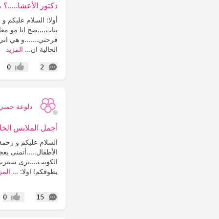
دكتور الأعشا.....؟
أولا: السلام عليكم و رحم
بنات....صج انا مو معا
فرحتي.......و هي ان
الحالية ان...
المزيد
التعليقات
0
2
إعجاب
دلوعة حمني
أجمل الملابس الخا
السلام عليكم و رحمة 
الأطفال.....أتمنى يع
الكويت....ترى سنتربو
يطوفكم! اولا: ...
المز
التعليقات
0
15
إعجاب