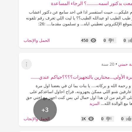
ت بدكتور اسمه..........؟ الرجاء المساعدة
ام عليكم.... حبيت استفسر اذا في احد سامع عن دكتور اعشاب
 طيب الطيب او عبدالله الطيب؟؟ يا ليت اللي تعرف رقم تلفونه
او عنوانه او الموقع الإلكتروني تعطيني اياه... و تسلمون مقدما.... :26:
المشاهدات
الحمل والإنجاب
450
0
0
اب
عدم إعجاب
ة حمني
•
20 سنة
عرض القائمة
رة الأولى...محتارين بالتجهيزات؟؟؟؟حياكم عندي.......
و رحمة الله و بركاته.... يا بنات بما ان في بعضنا اول مرة
عارفين شنو اللي ممكن يجهزونه، فراح احاول اساعدكم على
على الرغم من ان هذا اول حمال لي بس كنت اجهز مع اختي حق
ا مع الوالدة الله...
المزيد
+3
المشاهدات
الحمل والإنجاب
1K
0
0
جاب
عدم إعجاب