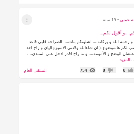
ة حمني
•
19 سنة
عرض القائمة
.. و أقول لكم....
و رحمة الله و بركاته.... اشلونكم بنات.... الصراحة قلبي قاعد
كتب لكم هالموضوع :( ان شاءالله ولادتي الاسبوع الياي و راح اخذ
لشان الوضح و الأمومة.... و ما راح اقدر ادخل على المنتدى....
.
المزيد
المشاهدات
الملتقى العام
754
0
0
جاب
عدم إعجاب