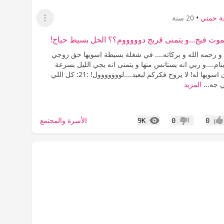
ة حمني
•
20 سنة
عرض القائمة
موت فيج...و يتمنى قربج دوووووم؟؟ الحل بسيط حياج!
 و رحمه الله و بركاته.... في شغلة بسيطة اسويها حق زوجي
 ينام....و ربي انه يستانس منها و يتمنى انه يجي الليل بسرعة
:time: علشان اسويها له! لا يروح فكركم لبعيد....لووووووول! :21: كل اللي
ي جه...
المزيد
المشاهدات
الأسرة والمجتمع
9K
0
0
جاب
عدم إعجاب