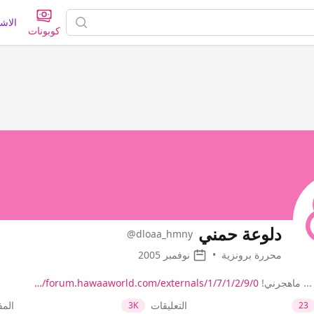
الاش
كوبونات
دلوعة حمني
@dloaa_hmny
محررة برونزية
•
نوفمبر 2005
 ... ماهجرني!
forum.hawaaworld.com/externals/1/7/1/2/9/0/…
التعليقات
الم
3K
23