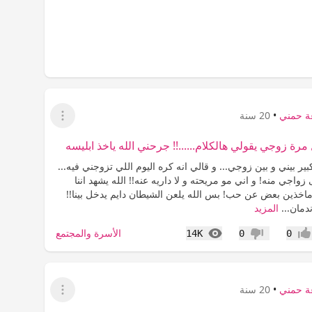
ة حمني
•
20 سنة
عرض القائمة
ل مرة زوجي يقولي هالكلام......!! جرحني الله ياخذ ابليسه
 بيني و بين زوجي... و قالي انه كره اليوم اللي تزوجني فيه...
زواجي منه! و اني مو مريحته و لا داريه عنه!! الله يشهد اننا
خذين بعض عن حب! بس الله يلعن الشيطان دايم يدخل بينا!!
ندمان...
المزيد
المشاهدات
الأسرة والمجتمع
14K
0
0
جاب
عدم إعجاب
ة حمني
•
20 سنة
عرض القائمة