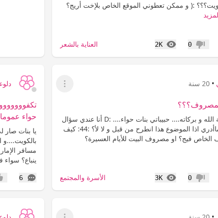
كويت؟؟؟ :( و ممكن تعطوني الموقع الخاص بلإخت أريج؟
لمزيد
المشاهدات
العناية بالشعر
2K
0
عدم إعجاب
•
20 سنة
دلوع
عرض القائمة
لمصروف؟؟؟
تكفوووووووو
حواء عموما.
السلام عليكم و رحمة الله و بركاته.... حبيباتي بنات حواء.... :D أنا عندي سؤال
مهم جدا :cool: ...و ماأدري اذا الموضوع هذا انطرح من قبل و لا لأ؟ :44: كيف
يا بنات صار ل
الخاص فيج؟ او مصروف البيت للأيام العسيرة؟
بالكويت....و 
مسافر الإمارا
ينباع؟ سواء ف
المشاهدات
التعليقات
الأسرة والمجتمع
6
3K
0
عدم إعجاب
إعج
•
20 سنة
دلوع