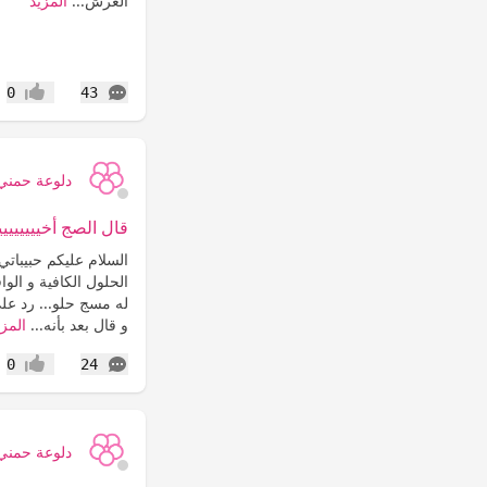
العرش...
المزيد
التعليقات
0
43
إعجاب
دلوعة حمني
قال الصج أخيييييييييي
السلام عليكم حبيباتي
الحلول الكافية و الوا
له مسج حلو... رد عل
و قال بعد بأنه...
المزي
التعليقات
0
24
إعجاب
دلوعة حمني