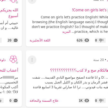
عرض القائمة
Come on girls let’s 
أسبوع
Come on girls let’s practice English! Whil
browsing (the English language oasis) I thoug
حبيبتي أم أنس
don’t we practice English? So I thought of maki
غالية.... و ان
practice, which is her
المزيد
المشاهدات
التعليقات
اللغة الأنجليزية
20
626
0
عدم إعجاب
إع
•
20 سنة
دلوع
عرض القائمة
الكلام صج و لا كذب؟؟؟؟؟؟؟؟؟؟؟؟
أعشاب للت
مرااااااااااحب بنات..... :D و انا قاعدة اتصفح مواضيع النادي القديمة.... شفت
شر الرمان و بذر الكتان و اكليل الجبل يسبب
التخسيس.....
العقم؟؟؟؟؟!!!!!!! :( عفيه بنات فيدوني.... ترا انا صارلي تقريبا 3 اسابيع قاعدة
أكتب المكونا
لالأ؟ :30: 1-بذر...
المشاهدات
التعليقات
علاج السمنة والنحافة
0
1K
0
عدم إعجاب
إعج