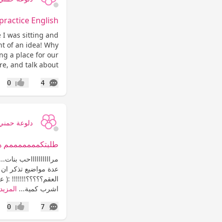
practice English!
e I was sitting and
ht of an idea! Why
ng a place for our
e, and talk about...
التعليقات
0
4
إعجاب
دلوعة حمني
طلبتكمممممممم ه
عدة مواضيع تذكر ان ق
اشرب كمية...
المزيد
التعليقات
0
7
إعجاب