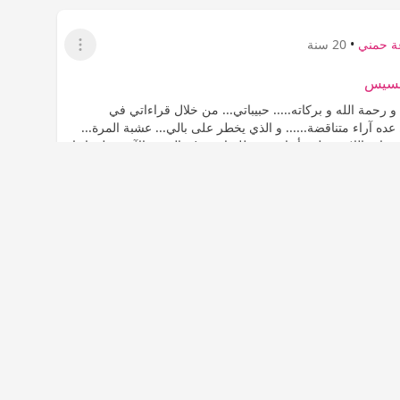
ة حمني
•
20 سنة
عرض القائمة
خسيس
و رحمة الله و بركاته..... حبيباتي... من خلال قراءاتي في
عده آراء متناقضة...... و الذي يخطر على بالي... عشبة المرة...
دات اللاتي يقلن بأنها مضرة للمبايض :( و البعض الآخر يقلن انها
ة...
المزيد
المشاهدات
علاج السمنة والنحافة
510
0
0
اب
عدم إعجاب