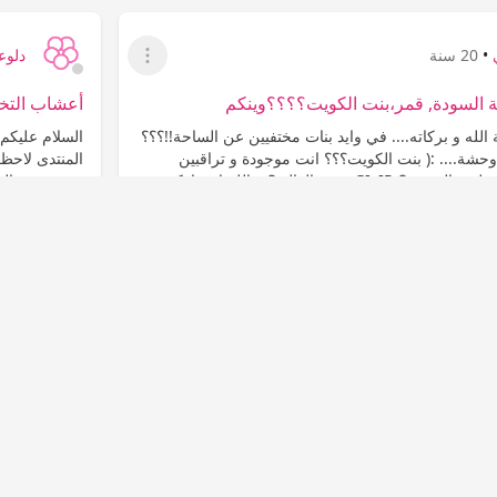
•
20 سنة
دلوع
عرض القائمة
ة السودة, قمر،بنت الكويت؟؟؟؟وينكم
أعشاب الت
الله و بركاته.... في وايد بنات مختفيين عن الساحة!!؟؟؟
السلام عليكم 
وحشة.... :( بنت الكويت؟؟؟ انت موجودة و تراقبين
المنتدى لاحظ 
بس؟؟؟ و لا اختفيتي مثلهم يالعزيزة؟ GIvIR وينج يالغالية؟ و الله انج تاركة
يوجد بعض السي
تزيد من خصوب
المشاهدات
التعليقات
علاج السمنة والنحافة
1
465
0
عدم إعجاب
إعج
•
20 سنة
عرض القائمة
؟؟ حياكم حبيباتي
قيمة السعرات الحرارية لأنشطة رياضية مدتها 10 دقائق.... :7_5_131: المشي
(2 ميل في الساعة ) 40 سعرة. الطباعة (آلة كهربائية) 27 سعرة. الوقوف 16
د
المشاهدات