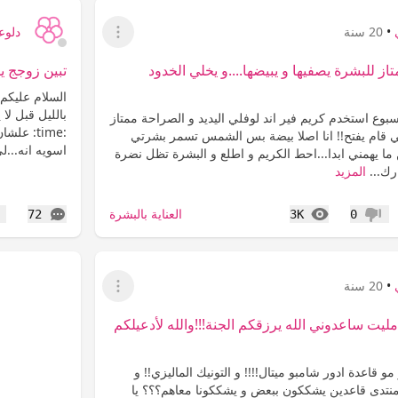
•
20 سنة
دلوع
عرض القائمة
ممتاز للبشرة يصفيها و يبيضها....و يخلي الخدود
تبين زوجج ي
السلام عليكم
بالليل قبل لا
اسبوع استخدم كريم فير اند لوفلي اليديد و الصراحة ممتاز
 قام يفتح!! انا اصلا بيضة بس الشمس تسمر بشرتي
اسويه انه...ل
 ما يهمني ابدا...احط الكريم و اطلع و البشرة تظل نضرة
ارك...
المزيد
المشاهدات
التعليقات
العناية بالبشرة
72
3K
0
عدم إعجاب
إع
•
20 سنة
عرض القائمة
 مليت ساعدوني الله يرزقكم الجنة!!!والله لأدعيلكم
و قاعدة ادور شامبو ميتال!!!! و التونيك الماليزي!! و
المنتدى قاعدين يشككون ببعض و يشككونا معاهم؟؟؟ يا