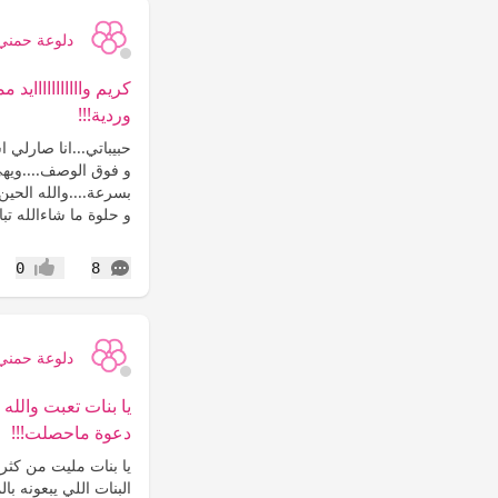
دلوعة حمني
كريم وااااااااااايد 
وردية!!!
حبيباتي...انا صارلي 
و فوق الوصف....ويهي
بسرعة....والله الحين
و حلوة ما شاءالله تب
التعليقات
0
8
إعجاب
دلوعة حمني
يا بنات تعبت والله
دعوة ماحصلت!!!
يا بنات مليت من كثر م
البنات اللي يبعونه ب