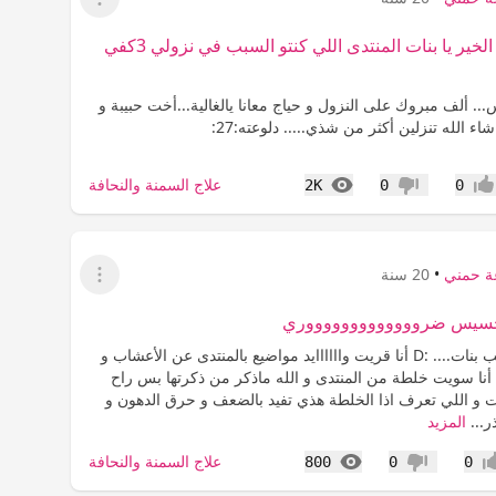
عرض القائمة
الله يجزيكم الخير يا بنات المنتدى اللي كنتو السبب في نزولي 3كفي
... ألف مبروك على النزول و حياج معانا يالغالية...أخت حبيبة و
 شاء الله تنزلين أكثر من شذي..... دلوعته:27:
المشاهدات
علاج السمنة والنحافة
2K
0
0
جاب
عدم إعجاب
ة حمني
•
20 سنة
عرض القائمة
خسيس ضروووووووووووووري
مرااااااااااااحب بنات.... :D أنا قريت واااااايد مواضيع بالمنتدى عن الأعشاب و
 أنا سويت خلطة من المنتدى و الله ماذكر من ذكرتها بس راح
ت و اللي تعرف اذا الخلطة هذي تفيد بالضعف و حرق الدهون و
المزيد
المشاهدات
علاج السمنة والنحافة
800
0
0
اب
عدم إعجاب