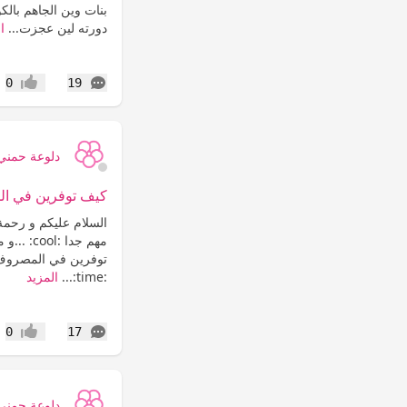
بنات وين الجاهم بال
دورته لين عجزت...
ا
التعليقات
0
19
إعجاب
دلوعة حمني
كيف توفرين في ا
توفرين في المصروف 
:time:...
المزيد
التعليقات
0
17
إعجاب
دلوعة حمني