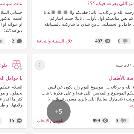
 منو اللي يعرفه فيكم؟؟؟
بنات منو سمع
ة الله و بركاته.... ثانيا: فقدتكم واااااااااااااااااايد يا
حبيباتي السل
كم بس متابعتكم اول بأول..... ثالثا: حبيت اشاركم
اسمه الدكتور
ي حامل و الحمدلله.....من شذي ما شاركت بالمسابقة
دلوعته:27:
المشاهدات
التعليقات
علاج السمنة والنحافة
2
487
0
عدم إعجاب
إعج
•
20 سنة
دلوع
عرض القائمة
صة بالأطفال
يا حوامل الم
الله و بركاته..... موضوع اليوم راح يكون عن لبس
السلام عليكم 
جبكم الموضوع و الملابس اللي فيه! و على فكرة يا بنات
يحملون و مو 
ينت (لاندمارك سابقا) اللي بالري مسوي تنزيلات لا
كثر ما اقدر 
يد
ولادتها...و طبع
+5
المشاهدات
التعليقات
الحمل والإنجاب
15
999
0
عدم إعجاب
إع