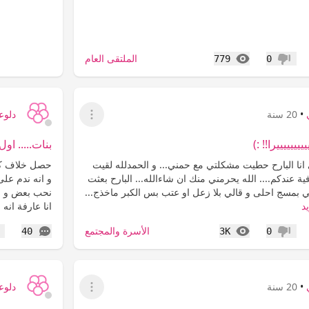
المشاهدات
الملتقى العام
779
0
عدم إعجاب
•
20 سنة
دلوع
عرض القائمة
يييييييرا!! :)
بنات..... او
 انا البارح حطيت مشكلتي مع حمني... و الحمدلله لقيت
حصل خلاف كبير
فية عندكم.... الله يحرمني منك ان شاءالله... البارح بعثت
و انه ندم على 
ي بمسج احلى و قالي بلا زعل او عتب بس الكبر ماخذج...
نحب بعض و ما
د
انا عارفة انه 
المشاهدات
التعليقات
الأسرة والمجتمع
40
3K
0
عدم إعجاب
إع
•
20 سنة
دلوع
عرض القائمة