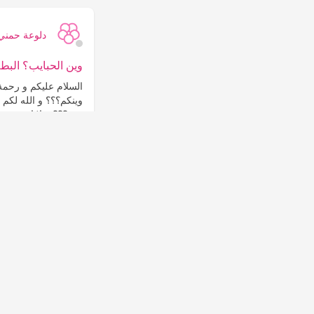
دلوعة حمني
وين الحبايب؟ البط
السلام عليكم و رحمة 
وينكم؟؟؟ و الله لكم 
فراغ...
المزيد
التعليقات
0
1
إعجاب
دلوعة حمني
منو تبي تعرف كم تحرق ب10 دقايق و اشلون؟
سعرة. النوم ...
المزي
التعليقات