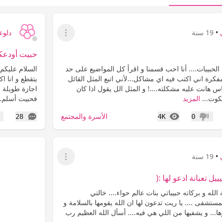
•
19 سنة
دلوع
عرض القائمة
حبيت أودعكم.
الحبيبات.... أنا احب قسمنا و اقرأ كل المواضيع على حد
السلام عليكم 
مفكرة اني اكتب فيه اي مشاكل...لأني اتبع المثل القائل
يتقطع و انا ا
هانت عليه مشكلته....! و المثل الل يقول اذا كان
اجازة طويلة ع
كوت...
المزيد
فحبيت أسلم..
المشاهدات
التعليقات
الأسرة والمجتمع
28
4K
0
عدم إعجاب
إع
•
19 سنة
عرض القائمة
ييل تعبانة ادعو لها :(
لله و بركاته حبيباتي بنات عالم حواء.... خالتي
المستشفى .... يا ريت تدعون لها ان الله يقومها بالسلامة و
... و يشفيها من اللي هي فيه.... أسأل الله العظيم رب