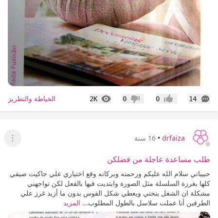
التعليقات
المشاهدات
الخياطة والتطريز
2K
0
0
14
إعجاب
عدم إعجاب
drfaiza
•
16 سنة
عرض ا
طلب مساعدة عاجلة من فضلكن
حبيباتي سلام الله عليكم ورحمته وبركاته وقع اختياري علي جاكيت صيفي
كلها بغرزة السلسلة مثل الصورة وابتديت فيها بالفعل لكن تواجهني
مشكلة ان الشغل ينحني ويعطي شكل القوس بدون ما أزيد غرز علي
الطرفين أنا عملت سلاسل بالطول المطلوب...
المزيد