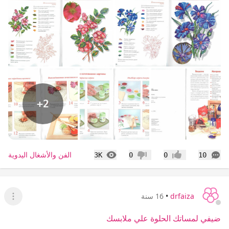
+2
التعليقات
المشاهدات
الفن والأشغال اليدوية
3K
0
0
10
إعجاب
عدم إعجاب
drfaiza
•
16 سنة
عرض ا
ضيفي لمساتك الحلوة علي ملابسك