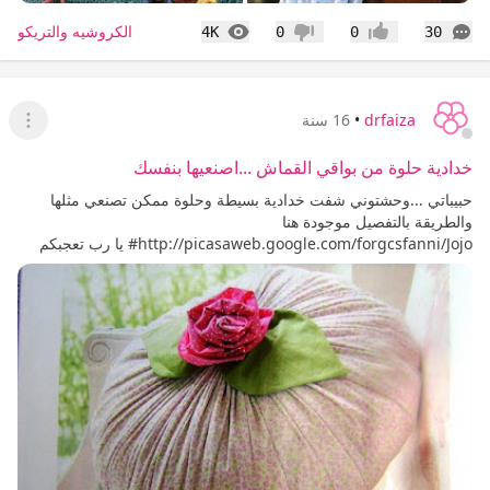
التعليقات
المشاهدات
الكروشيه والتريكو
4K
0
0
30
إعجاب
عدم إعجاب
drfaiza
•
16 سنة
عرض ا
خدادية حلوة من بواقي القماش ...اصنعيها بنفسك
حبيباتي ...وحشتوني شفت خدادية بسيطة وحلوة ممكن تصنعي مثلها
والطريقة بالتفصيل موجودة هنا
http://picasaweb.google.com/forgcsfanni/Jojo# يا رب تعجبكم