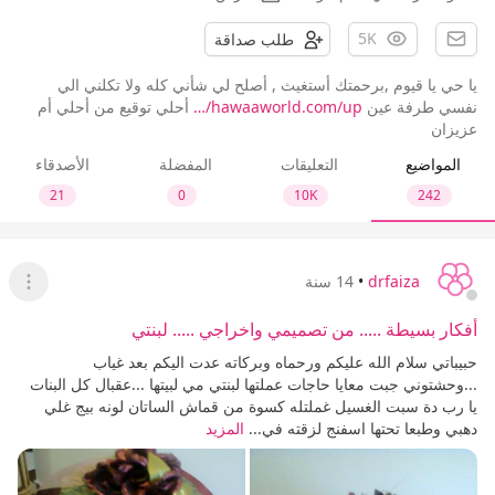
5K
طلب صداقة
يا حي يا قيوم ,برحمتك أستغيث , أصلح لي شأني كله ولا تكلني الي
نفسي طرفة عين
hawaaworld.com/up/…
أحلي توقيع من أحلي أم
عزيزان
المواضيع
التعليقات
المفضلة
الأصدقاء
21
0
10K
242
drfaiza
•
14 سنة
عرض ا
أفكار بسيطة ..... من تصميمي واخراجي ..... لبنتي
حبيباتي سلام الله عليكم ورحماه وبركاته عدت اليكم بعد غياب
...وحشتوني جبت معايا حاجات عملتها لبنتي مي لبيتها ...عقبال كل البنات
يا رب دة سبت الغسيل غملتله كسوة من قماش الساتان لونه بيج غلي
دهبي وطبعا تحتها اسفنج لزقته في...
المزيد