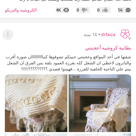
التعليقات
المشاهدات
الكروشيه والتريكو
4K
0
0
56
إعجاب
عدم إعجاب
drfaiza
•
16 سنة
عرض ا
بطانية كروشيه أعجبتني
شفتها في أحد المواقع وعجبتني حبيتكم تشوفوها كماااااااااان صورة أقرب
والباترون لاحظي ان الشغل كله بغرزة العمود بلفة بس الفرق ان الشغل
بيتم علي الناحية الخلفية للغرزة ...فهمتوا قصدي ؟؟؟؟؟؟؟؟؟!!!!!!