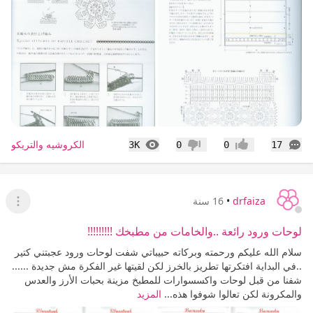
التعليقات
المشاهدات
الكروشيه والتريكو
3K
0
0
17
إعجاب
عدم إعجاب
drfaiza
•
16 سنة
عرض ا
لوحات ورود رائعة ..والخامات من مطبخك !!!!!!!!!
سلام الله عليكم ورحمته وبركاته حبيباتي شفت لوحات ورود عجبتني كتير
..في البداية افتكرتها تطريز بالخرز لكن لقيتها غير الفكرة مش جديدة ......
شفنا من قبل لوحات واكسسوارات للمطبخ مزينة بحبات الأرز والعدس
والمكرونة لكن تعالوا شوفوا هذه...
المزيد