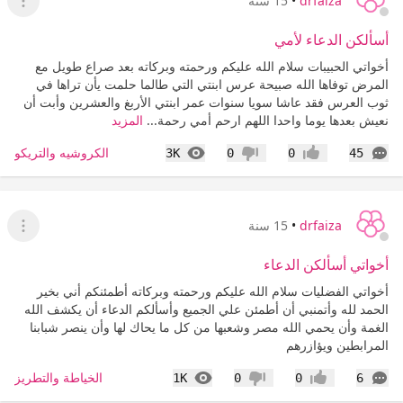
drfaiza
•
15 سنة
عرض ا
أسألكن الدعاء لأمي
أخواتي الحبيبات سلام الله عليكم ورحمته وبركاته بعد صراع طويل مع
المرض توفاها الله صبيحة عرس ابنتي التي طالما حلمت يأن تراها في
ثوب العرس فقد عاشا سويا سنوات عمر ابنتي الأربغ والعشرين وأبت أن
نعيش بعدها يوما واحدا اللهم ارحم أمي رحمة...
المزيد
التعليقات
المشاهدات
الكروشيه والتريكو
3K
0
0
45
إعجاب
عدم إعجاب
drfaiza
•
15 سنة
عرض ا
أخواتي أسألكن الدعاء
أخواتي الفضليات سلام الله عليكم ورحمته وبركاته أطمئنكم أني بخير
الحمد لله وأتمنبي أن أطمئن علي الجميع وأسألكم الدعاء أن يكشف الله
الغمة وأن يحمي الله مصر وشعبها من كل ما يحاك لها وأن ينصر شبابنا
المرابطين ويؤازرهم
التعليقات
المشاهدات
الخياطة والتطريز
1K
0
0
6
إعجاب
عدم إعجاب