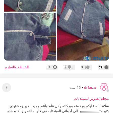
التعليقات
المشاهدات
الخياطة والتطريز
3K
0
0
29
إعجاب
عدم إعجاب
drfaiza
•
15 سنة
عرض ا
مجلة تطريز للمبتدئات
سلام الله عليكم ورحمته وبركاته وكل عام وأنتم جميعا بخير وحشتوني
كتير كتيييييييييييييييييير الي أخواتي المبتدئات في فنوت التطريز أقدم هذه