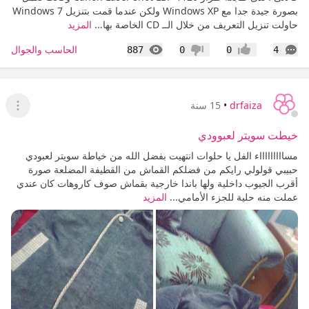
بصورة جيدة جدا مع Windows XP ولكن عندما قمت بتنزيل Windows 7
حاولت تنزيل التعريف من خلال الــ CD الخاصة بها...
المزيد
التعليقات
المشاهدات
الحاسب والجوال
887
0
0
4
إعجاب
عدم إعجاب
drfaiza
•
15 سنة
عرض ا
خيطت سويتر لعبوودي
مساااااااااء الفل يا حلوات انتهيت بفضل الله من خياطة سويتر لعبودي
حبيبي قولولي رايكم من فضلكم القماش من القطيفة المضلعة صورة
أقرب الجيوب داخلية ولها باندا خارجية بقماش صوف كاروهات كان عندي
عملت منه حلية للجزء الأمامي...
المزيد