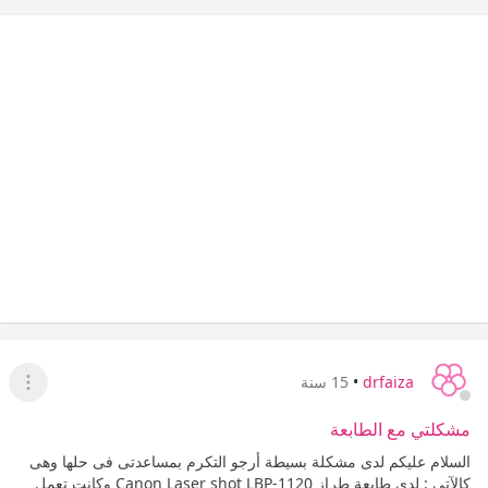
drfaiza
•
15 سنة
عرض ا
مشكلتي مع الطابعة
السلام عليكم لدى مشكلة بسيطة أرجو التكرم بمساعدتى فى حلها وهى
كالآتى : لدى طابعة طراز Canon Laser shot LBP-1120 وكانت تعمل