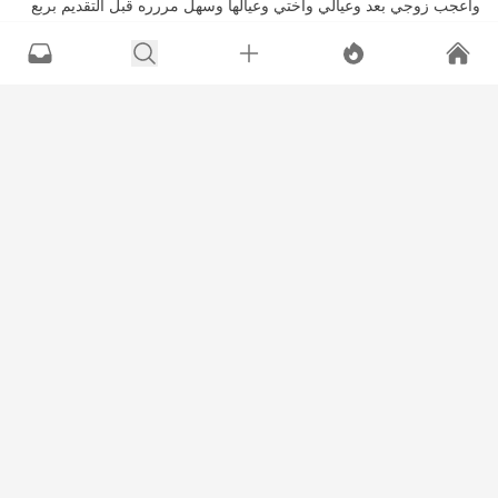
واعجب زوجي بعد وعيالي واختي وعيالها وسهل مررره قبل التقديم بربع
ساعه طلعته من الثلاجه عشان البسكوت يكون لين شوي مو قاسي وهذا
رابط...
المزيد
+1
التعليقات
المشاهدات
الأطباق المجربة
2K
0
0
27
إعجاب
عدم إعجاب