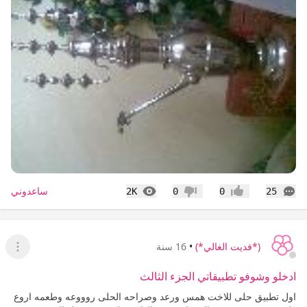
التعليقات
المشاهدات
ساعدوني
2K
0
0
25
إعجاب
عدم إعجاب
(*فديت الغالي*)
•
16 سنة
عرض ا
ادخلو وشوفو تطبيقاتي الجزء الثالث
اول تطبيق حلى للاخت همس ورعد وصراحه الحلى روووعه وطعمه اروع