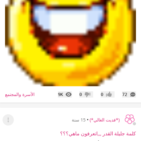
التعليقات
المشاهدات
الأسرة والمجتمع
9K
0
0
72
إعجاب
عدم إعجاب
(*فديت الغالي*)
•
15 سنة
عرض ا
كلمة جليلة القدر ,,,اتعرفون ماهي؟؟؟