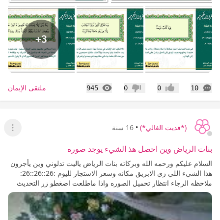
+3
التعليقات
المشاهدات
ملتقى الإيمان
945
0
0
10
إعجاب
عدم إعجاب
(*فديت الغالي*)
•
16 سنة
عرض ا
بنات الرياض وين احصل هذ الشيء يوجد صوره
السلام عليكم ورحمه الله وبركاته بنات الرياض ياليت تدلوني وين يأجرون
هذا الشيء اللي زي الابريق مكانه وسعر الاستجار لليوم :26::26::26:
ملاحظه الرجاء انتظار تحميل الصوره واذا ماطلعت اضغطو زر التحديث