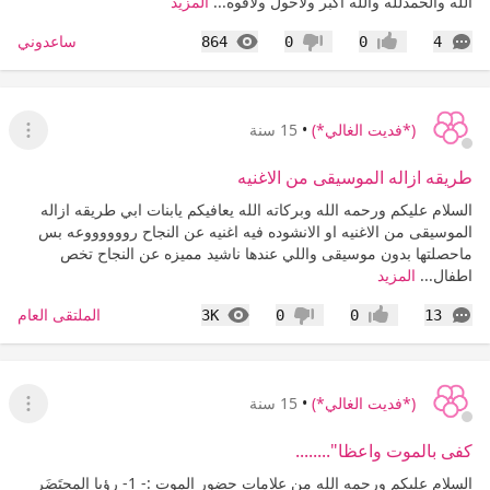
الله والحمدلله والله اكبر ولاحول ولاقوه...
المزيد
التعليقات
المشاهدات
ساعدوني
864
0
0
4
إعجاب
عدم إعجاب
(*فديت الغالي*)
•
15 سنة
عرض ا
طريقه ازاله الموسيقى من الاغنيه
السلام عليكم ورحمه الله وبركاته الله يعافيكم يابنات ابي طريقه ازاله
الموسيقى من الاغنيه او الانشوده فيه اغنيه عن النجاح رووووووعه بس
ماحصلتها بدون موسيقى واللي عندها ناشيد مميزه عن النجاح تخص
اطفال...
المزيد
التعليقات
المشاهدات
الملتقى العام
3K
0
0
13
إعجاب
عدم إعجاب
(*فديت الغالي*)
•
15 سنة
عرض ا
كفى بالموت واعظا"........
السلام عليكم ورحمه الله من علامات حضور الموت :- 1- رؤيا المحتَضَر