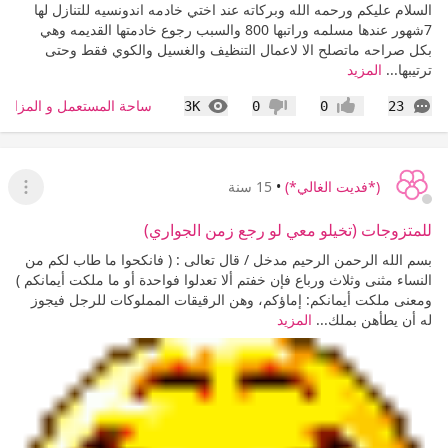
السلام عليكم ورحمه الله وبركاته عند اختي خادمه اندونسيه للتنازل لها
7شهور عندها مسلمه وراتبها 800 والسبب رجوع خادمتها القديمه وهي
بكل صراحه ماتصلح الا لاعمال التنظيف والغسيل والكوي فقط وحتى
ترتيبها...
المزيد
التعليقات
المشاهدات
ساحة المستعمل و المزاد
3K
0
0
23
إعجاب
عدم إعجاب
(*فديت الغالي*)
•
15 سنة
عرض ا
للمتزوجات (تخيلو معي لو رجع زمن الجواري)
بسم الله الرحمن الرحيم مدخل / قال تعالى : ( فانكحوا ما طاب لكم من
النساء مثنى وثلاث ورباع فإن خفتم ألا تعدلوا فواحدة أو ما ملكت أيمانكم )
ومعنى ملكت أيمانكم: إماؤكم، وهن الرقيقات المملوكات للرجل فيجوز
له أن يطأهن بملك...
المزيد