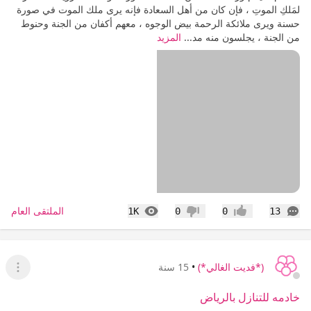
لمَلكِ الموتِ ، فإن كان من أهل السعادة فإنه يرى ملك الموت في صورة
حسنة ويرى ملائكة الرحمة بيض الوجوه ، معهم أكفان من الجنة وحنوط
من الجنة ، يجلسون منه مد...
المزيد
التعليقات
المشاهدات
الملتقى العام
1K
0
0
13
إعجاب
عدم إعجاب
(*فديت الغالي*)
•
15 سنة
عرض ا
خادمه للتنازل بالرياض