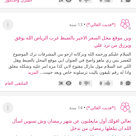
1K
0
0
1
إعجاب
عدم إعجاب
(*فديت الغالي*)
•
13 سنة
عرض ا
وين موقع محل السعر الاخير بالضبط غرب الرياض الله يوفق
ويرزق من ترد علي
السلام عليكم ورحمه الله وبركاته ارجو من المشرفات ترك الموضوع
للعصر بس زي ماهو واضح في العنوان ابي موقع المحل بالضبط وهل
اللي عند السلام مول مازال مفتوح لاني كذا مره امر عليه وشكله مغلق
واذا له رقم تليفون ياليت ترسلونه خاص وبعد حبيت...
المزيد
التعليقات
المشاهدات
الملتقى العام
3K
0
0
8
إعجاب
عدم إعجاب
(*فديت الغالي*)
•
14 سنة
عرض ا
تعالي اقولك أول مايعلنون عن شهر رمضان وش تسوين اسأل
الله ان يبلغلها رمضان من تدخل