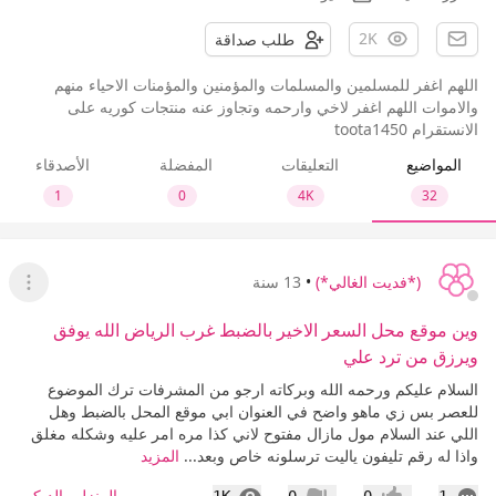
2K
طلب صداقة
اللهم اغفر للمسلمين والمسلمات والمؤمنين والمؤمنات الاحياء منهم
والاموات اللهم اغفر لاخي وارحمه وتجاوز عنه منتجات كوريه على
الانستقرام toota1450
المواضيع
التعليقات
المفضلة
الأصدقاء
1
0
4K
32
(*فديت الغالي*)
•
13 سنة
عرض ا
وين موقع محل السعر الاخير بالضبط غرب الرياض الله يوفق
ويرزق من ترد علي
السلام عليكم ورحمه الله وبركاته ارجو من المشرفات ترك الموضوع
للعصر بس زي ماهو واضح في العنوان ابي موقع المحل بالضبط وهل
اللي عند السلام مول مازال مفتوح لاني كذا مره امر عليه وشكله مغلق
واذا له رقم تليفون ياليت ترسلونه خاص وبعد...
المزيد
التعليقات
المشاهدات
المنزل والديكور