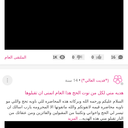
التعليقات
المشاهدات
الملتقى العام
1K
0
0
16
إعجاب
عدم إعجاب
(*فديت الغالي*)
•
14 سنة
عرض ا
هديه مني لكل من نوت الحج هذا العام اتمنى ان تقبلوها
السلام عليكم ورحمه الله وبركاته هذه المحاضره للي ناويه تحج واللي مو
ناويه محاضره قيمه لاتفوتكم والله ماتفوتها الا المحرومه يارب اسالك ان
تيسر لي الحج واخواتي وتكتبنا من المقبولين والفائزين ومن عتقائك من
النار تقبلو مني هذه الهديه...
المزيد