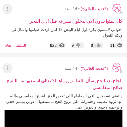
(*فديت الغالي*)
•
14 سنة
عرض ا
كل المتواجدون الان يدخلون بسرعه قبل اذان الفجر
اخواتي لاتنسون بكره اول ايام البيض 13 لمن اردت صيامها واسال لي
ولكم القبول
التعليقات
المشاهدات
الملتقى العام
822
0
0
11
إعجاب
عدم إعجاب
(*فديت الغالي*)
•
14 سنة
عرض ا
الحاج بعد الحج يسأل الله امرين ماهما؟ تعالي اسمعيها من الشيخ
صالح المغامسي
واتمنى تسمعون باقي المقاطع اللي تخص الحج للشيخ المغامسي والله
انها ثروه عظيمه وخسرانه اللي تروح الحج ماسمعتها ادعولي يتيسر حجي
والرحمه لاخوي والعوض لامي