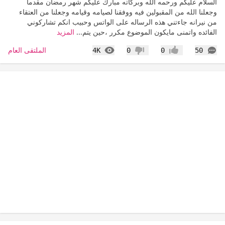
السلام عليكم ورحمه الله وبركاته مبارك عليكم شهر رمضان مقدما
وجعلنا الله من المقبولين فيه ووفقنا لصيامه وقيامه وجعلنا من العتقاء
من نيرانه جاءتني هذه الرساله على الواتس وحبيب انكم تشاركوني
الفائده واتمنى مايكون الموضوع مكرر ،حين يتم...
المزيد
التعليقات
المشاهدات
الملتقى العام
4K
0
0
50
إعجاب
عدم إعجاب