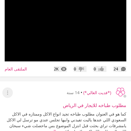
التعليقات
المشاهدات
الملتقى العام
2K
0
0
24
إعجاب
عدم إعجاب
(*فديت الغالي*)
•
14 سنة
عرض ا
مطلوب طباخه للايجار في الرياض
كما هو في العنوان مطلوب طباخه تجيد انواع الاكل وممتازه في الاكل
السعودي اللي عندها ياليت تفيدني وابيها تجلس عندي مو ترسل لي الاكل
يامشرفات تراي بحثت قبل انتزل الموضوع بس ماحصلت شيء سبحان