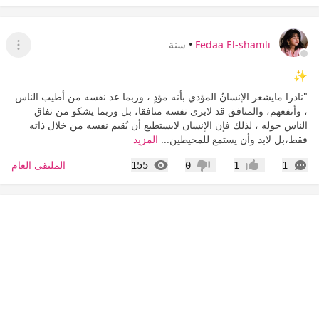
Fedaa El-shamli
•
سنة
عرض ا
✨
"نادرا مايشعر الإنسانُ المؤذي بأنه مؤذٍ ، وربما عد نفسه من أطيب الناس
، وأنفعهم، والمنافق قد لايرى نفسه منافقا، بل وربما يشكو من نفاق
الناس حوله ، لذلك فإن الإنسان لايستطيع أن يُقيم نفسه من خلال ذاته
فقط،بل لابد وأن يستمع للمحيطين...
المزيد
التعليقات
المشاهدات
الملتقى العام
155
0
1
1
إعجاب
عدم إعجاب