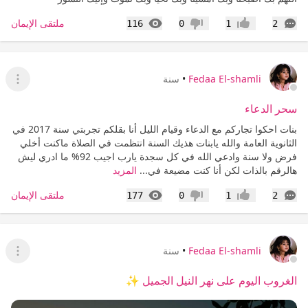
التعليقات
المشاهدات
ملتقى الإيمان
116
0
1
2
إعجاب
عدم إعجاب
Fedaa El-shamli
•
سنة
عرض ا
سحر الدعاء
بنات احكوا تجاركم مع الدعاء وقيام الليل أنا بقلكم تجربتي سنة 2017 في
الثانوية العامة والله يابنات هذيك السنة انتظمت في الصلاة ماكنت أخلي
فرض ولا سنة وادعي الله في كل سجدة يارب اجيب 92% ما ادري ليش
هالرقم بالذات لكن أنا كنت مضيعة في...
المزيد
التعليقات
المشاهدات
ملتقى الإيمان
177
0
1
2
إعجاب
عدم إعجاب
Fedaa El-shamli
•
سنة
عرض ا
الغروب اليوم على نهر النيل الجميل ✨