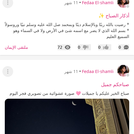
Fedaa El-shamli
•
11 شهر
عرض ا
أذكار الصباح ✨
* رضيت بالله ربنًا وبالإسلام دينًا وبمحمد صل الله عليه وسلم نبيًا وروسولاً
* بسم الله الذي لا يضر مع اسمه شئ في الأرض ولا في السماء وهو
السميع العليم
التعليقات
المشاهدات
ملتقى الإيمان
72
0
0
0
إعجاب
عدم إعجاب
Fedaa El-shamli
•
11 شهر
عرض ا
صباحكم جميل
صباح الخير عليكم يا جميلات 🩷 صورة عشوائية من تصويري فجر اليوم