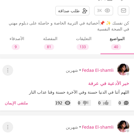
3K
طلب صداقة
كن نفسك ✨ 📌أخصائية في التربية الخاصة و حاصلة على دبلوم مهني
في الصحة النفسية
المواضيع
التعليقات
المفضلة
الأصدقاء
9
81
133
40
Fedaa El-shamli
•
شهرين
عرض ا
خير الأدعية في عرفة
اللهم آتنا في الدنيا حسنة وفي الآخرة حسنة وقنا عذاب النار
التعليقات
المشاهدات
ملتقى الإيمان
192
0
0
0
إعجاب
عدم إعجاب
Fedaa El-shamli
•
شهرين
عرض ا