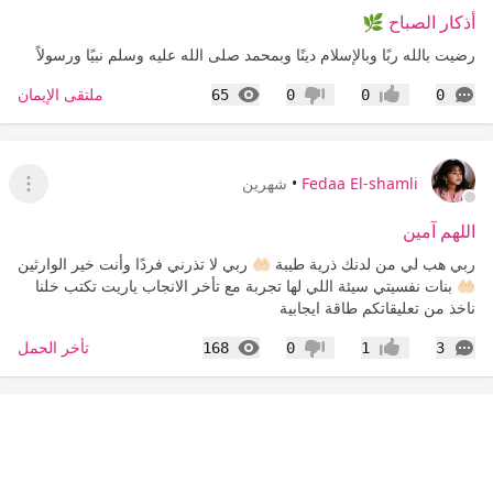
أذكار الصباح 🌿
رضيت بالله ربًا وبالإسلام دينًا وبمحمد صلى الله عليه وسلم نبيًا ورسولاً
التعليقات
المشاهدات
ملتقى الإيمان
65
0
0
0
إعجاب
عدم إعجاب
Fedaa El-shamli
•
شهرين
عرض ا
اللهم آمين
ربي هب لي من لدنك ذرية طيبة 🤲🏻 ربي لا تذرني فردًا وأنت خير الوارثين
🤲🏻 بنات نفسيتي سيئة اللي لها تجربة مع تأخر الانجاب ياريت تكتب خلنا
ناخذ من تعليقاتكم طاقة ايجابية
التعليقات
المشاهدات
تأخر الحمل
168
0
1
3
إعجاب
عدم إعجاب