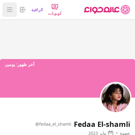
تسجيل الدخول
الراقية
عرض ا
كوبونات
آخر ظهور:
يومين
Fedaa El-shamli
@fedaa_el_shamli
عضوة
•
يناير 2023