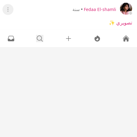
Fedaa El-shamli
•
سنة
عرض ا
تصويري ✨