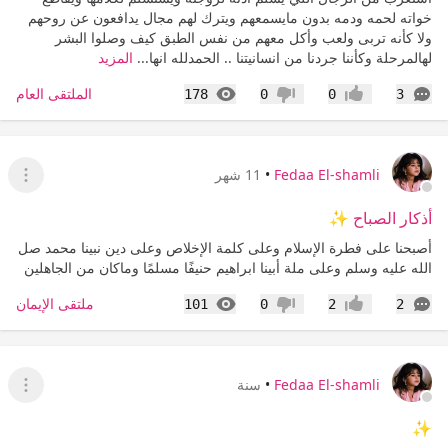
خواته لحمه ودمه بدون مايسمعهم ويترك لهم مجال يدافعون عن روحهم
ولا كأنه تربى ولعب وأكل معهم من نفس الطبق كيف وصلوا البشر
لهالمرحلة وكأننا جردنا من انسانيتنا .. الحمدلله انها...
المزيد
التعليقات
المشاهدات
الملتقى العام
178
0
0
3
إعجاب
عدم إعجاب
Fedaa El-shamli
•
11 شهر
عرض ا
أذكار الصباح ✨
أصبحنا على فطرة الإسلام وعلى كلمة الإخلاص وعلى دين نبينا محمد صل
الله عليه وسلم وعلى ملة أبينا ابراهيم حنيفًا مسلمًا وماكان من الجاهلين
التعليقات
المشاهدات
ملتقى الإيمان
101
0
2
2
إعجاب
عدم إعجاب
Fedaa El-shamli
•
سنة
عرض ا
✨