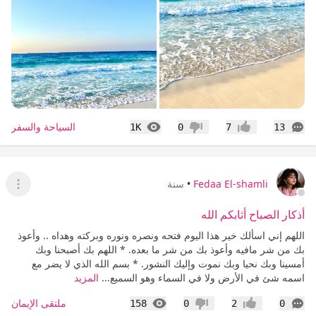
التعليقات
المشاهدات
السياحة والسفر
1K
0
7
13
إعجاب
عدم إعجاب
Fedaa El-shamli
•
سنة
عرض ا
أذكار الصباح أثابكم الله
اللهم إني اسألك خير هذا اليوم فتحه ونصره ونوره وبركته وهداه .. وأعوذ
بك من شر مافيه وأعوذ بك من شر ما بعده. * اللهم بك أصبحنا وبك
أمسينا وبك نحيا وبك نموت وإليك النشور. * بسم الله الذي لا يضر مع
اسمه شئ في الأرض ولا في السماء وهو السميع...
المزيد
التعليقات
المشاهدات
ملتقى الإيمان
158
0
2
0
إعجاب
عدم إعجاب