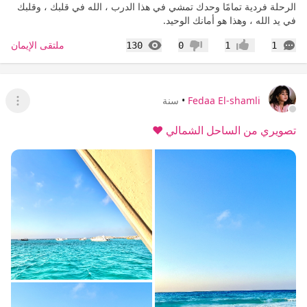
الرحلة فردية تمامًا وحدك تمشي في هذا الدرب ، الله في قلبك ، وقلبك
في يد الله ، وهذا هو أمانك الوحيد.
التعليقات
المشاهدات
ملتقى الإيمان
130
0
1
1
إعجاب
عدم إعجاب
Fedaa El-shamli
•
سنة
عرض ا
تصويري من الساحل الشمالي ♥️