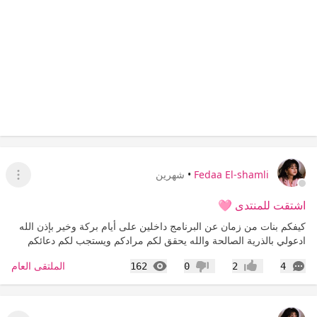
Fedaa El-shamli
•
شهرين
عرض ا
اشتقت للمنتدى 🩷
كيفكم بنات من زمان عن البرنامج داخلين على أيام بركة وخير بإذن الله
ادعولي بالذرية الصالحة والله يحقق لكم مرادكم ويستجب لكم دعائكم
التعليقات
المشاهدات
الملتقى العام
162
0
2
4
إعجاب
عدم إعجاب