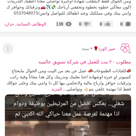
ومن الجوال فقط لايتطلب شهادة اوخبرة تواصلي معايا أعطيك التدريبات
اكون معاكي خطوه بخطوة وتحققي أرباحك 💸✈️🚗وترقياتك وحوافز ك
وانتي بيتك وفي مملكتك وعند اطفالك للتواصل واتس/0537048073
التعليقات
المشاهدات
الوظائف النسائية, جدارة, ط
138
0
0
0
إعجاب
عدم إعجاب
عبير الورد🌹
•
سنة
عرض ا
مطلوب ٢٠ بنت للعمل في شركة تسويق عالميه
📣للجادات الطموحات📣 عمل عن بعد من البيت ومن الجوال مايحتاج
كمبيوتر او خبرة اوشهادة احنا نعلمك وندريبك وكل هذا مجاناً وفية راتب
وترقيات حوافز وارباح مالية ولاتحلمي بيها كل دا وانتي بيتك وعلى جوالك
فقط اذا مهتمة علقي بتم👍🏻 وتواصلي...
المزيد