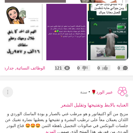
التعليقات
المشاهدات
الوظائف النسائية, جدارة, ط
121
0
0
0
إعجاب
عدم إعجاب
عبير الورد🌹
•
سنة
عرض ا
العنايه بالابط وتفتيحها وتقليل الشعر
مزيج من ألو اكتيفاتور و هو مرطب غني بالصبار و بودة الماسك الوردي و
اللذان يعملان معاً على ترطيب البشرة و تفتيحها و يعطيها نضارة تغنيك عن
جلسات البوتكس في صالونات التجميل باهظة الثمن 🤩🤩🤩 قناع البودر
الوردي من فوريفر هذا المنتج الذي صمم...
المزيد