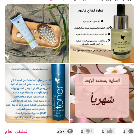
التعليقات
المشاهدات
الملتقى العام
257
0
0
1
إعجاب
عدم إعجاب