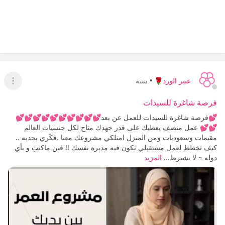
عبير الورد🌹
•
سنة
عرض ا
فرصة شاغرة للسيدات
💕فرصة شاغرة للسيدات للعمل عن بعد💕💕💕💕💕💕💕💕💕💕
💕💕 عمل منصف يعطيك على قدر جهدك متاح لكل جنسيات العالم
مقيمات وسعوديات ومن المنزل امتلكي مشروعك معنا .فكّري بجديه ..
كيف تخطط لعمل مستقبلي تكون فيه مديره نفسك !! فين ماكنتِ و بأي
دوله ~ لا نشترط...
المزيد