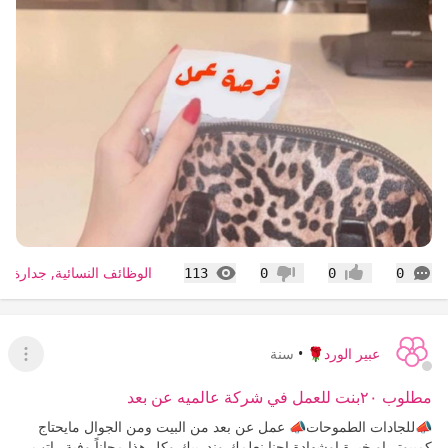
التعليقات
المشاهدات
الوظائف النسائية, جدارة, ط
113
0
0
0
إعجاب
عدم إعجاب
عبير الورد🌹
•
سنة
عرض ا
مطلوب ٢٠بنت للعمل في شركة عالميه عن بعد
📣للجادات الطموحات📣 عمل عن بعد من البيت ومن الجوال مايحتاج
كمبيوتر او خبرة اوشهادة احنا نعلمك وندريبك وكل هذا مجاناً وفية راتب