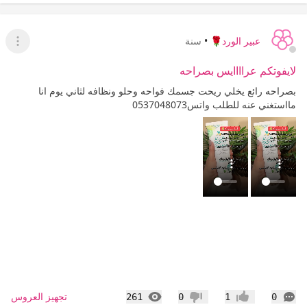
عبير الورد🌹
•
سنة
عرض ا
لايفوتكم عراااايس بصراحه
بصراحه رائع يخلي ريحت جسمك فواحه وحلو ونظافه لثاني يوم انا
مااستغني عنه للطلب واتس0537048073
التعليقات
المشاهدات
تجهيز العروس
261
0
1
0
إعجاب
عدم إعجاب