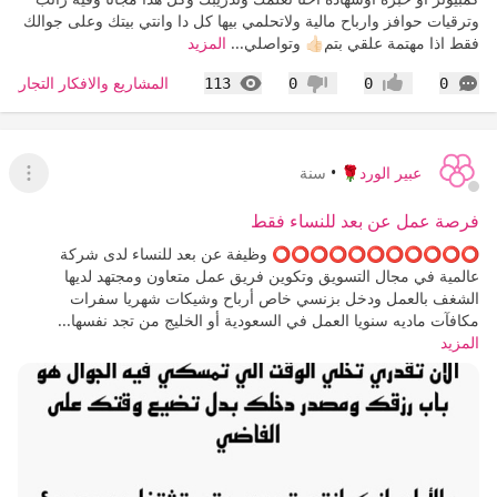
وترقيات حوافز وارباح مالية ولاتحلمي بيها كل دا وانتي بيتك وعلى جوالك
فقط اذا مهتمة علقي بتم👍🏻 وتواصلي...
المزيد
التعليقات
المشاهدات
المشاريع والافكار التجارية 
113
0
0
0
إعجاب
عدم إعجاب
عبير الورد🌹
•
سنة
عرض ا
فرصة عمل عن بعد للنساء فقط
⭕️⭕️⭕️⭕️⭕️⭕️⭕️⭕️⭕️⭕️⭕️ وظيفة عن بعد للنساء لدى شركة
عالمية في مجال التسويق وتكوين فريق عمل متعاون ومجتهد لديها
الشغف بالعمل ودخل بزنسي خاص أرباح وشيكات شهريا سفرات
مكافآت ماديه سنويا العمل في السعودية أو الخليج من تجد نفسها...
المزيد