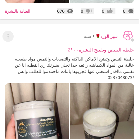
التعليقات
المشاهدات
العناية بالبشرة
676
0
0
0
إعجاب
عدم إعجاب
عبير الورد🌹
•
سنة
عرض ا
خلطة التبيض وتفتيح البشرة١٠٠٪؜
خلطة التبيض وتفتيح الاماكن الداكنه والتصبغات والنمش مواد طبيعيه
خالية من المواد الكيمايئيه رائعه جدا تخلي بشرتك زي القطنه انا عن
نفسي مااقدر استغني عنها فجربوها يابنات ماحتندموا للطلب واتس
/0537048073