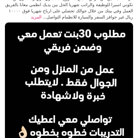
تكوني اسيرا للوظيفة والراتب شهريا الحل بين يديك انظمي معانا بالفريق
العمل وفي بيتك من خلال جوالك تحصلي على ارباح شهريا فوق ١٠٠٠٠
ريال غير حوافز السفر والسيارة للانظمام التواصل...
المزيد