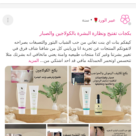
عبير الورد🌹
•
سنة
عرض ا
بكجات تفتيح ونظارة البشرة بالكولاجين والصبار
كيفكم بنات اي بنت تعاني من حب الشباب البثور والتصبغات بصراحه
لاتفوتكم المنتجات عن تجربة انا وزبايني كل من شافنا شاف فرق في
تغيير بشرتنا وغير كذا منتجات طبيعيه وامنة يعني ماتخافي انه بشرتك مثلا
تتحسس اوتحمر الحمدلله مافي قد احد اشتكي من...
المزيد