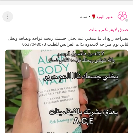
عبير الورد🌹
•
سنة
عرض ا
صدق لايفوتكم يابنات
بصراحه رايع انا مااستغني عنه يخلي جسمك ريحته فواحه ونظافه وتظل
لثاني يوم صراحه لاتنعدوه بذات العرايس للطلب 0537048073