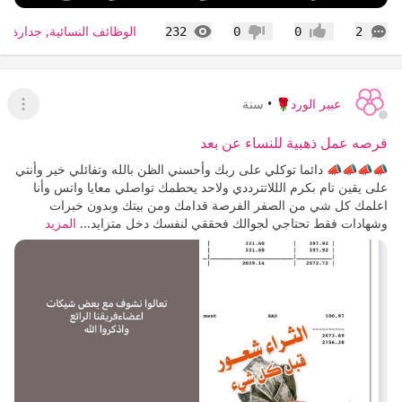
التعليقات
المشاهدات
الوظائف النسائية, جدارة, ط
232
0
0
2
إعجاب
عدم إعجاب
عبير الورد🌹
•
سنة
عرض ا
فرصه عمل ذهبية للنساء عن بعد
📣📣📣📣 دائما توكلي على ربك وأحسني الظن بالله وتفائلي خير وأنتي
على يقين تام بكرم الللاتترددي ولاحد يحطمك تواصلي معايا واتس وأنا
اعلمك كل شي من الصفر الفرصة قدامك ومن بيتك وبدون خبرات
وشهادات فقط تحتاجي لجوالك فحققي لنفسك دخل متزايد...
المزيد