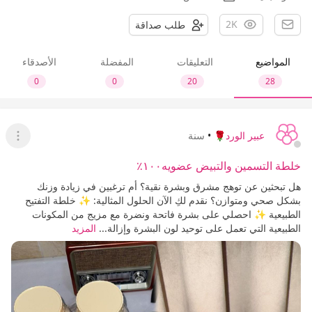
2K
طلب صداقة
المواضيع
التعليقات
المفضلة
الأصدقاء
0
0
20
28
عبير الورد🌹
•
سنة
عرض ا
خلطة التسمين والتبيض عضويه١٠٠٪؜
هل تبحثين عن توهج مشرق وبشرة نقية؟ أم ترغبين في زيادة وزنك
بشكل صحي ومتوازن؟ نقدم لكِ الآن الحلول المثالية: ✨ خلطة التفتيح
الطبيعية ✨ احصلي على بشرة فاتحة ونضرة مع مزيج من المكونات
الطبيعية التي تعمل على توحيد لون البشرة وإزالة...
المزيد