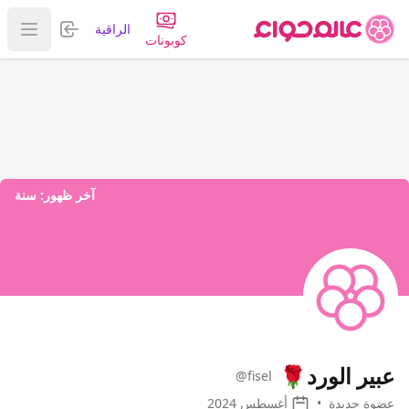
تسجيل الدخول
الراقية
عرض ا
كوبونات
آخر ظهور:
سنة
عبير الورد🌹
@fisel
عضوة جديدة
•
أغسطس 2024