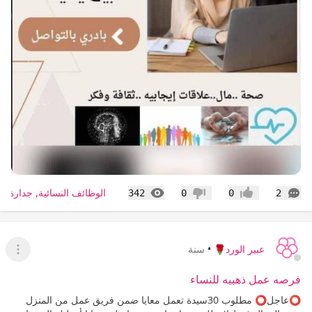
التعليقات
المشاهدات
الوظائف النسائية, جدارة, ط
342
0
0
2
إعجاب
عدم إعجاب
عبير الورد🌹
•
سنة
عرض ا
فرصه عمل ذهبيه للنساء
⭕️عاجل⭕️ مطلوب 30سيدة تعمل معايا ضمن فريق عمل من المنزل