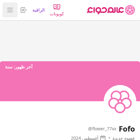
تسجيل الدخول
الراقية
عرض ا
كوبونات
آخر ظهور:
سنة
Fofo
@flower_77xx
عضوة جديدة
•
أغسطس 2024