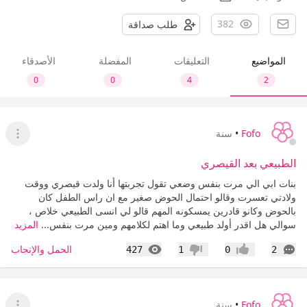
382
طلب صداقة
المواضيع
التعليقات
المفضلة
الأصدقاء
0
0
4
2
Fofo
•
سنة
عرض ا
الطبيعي بعد القيصري
بنات ابي الي مرت بنفس وضعي تقول تجربتها أنا ولدت قيصري ووقت
ولادتي تعسرت وقالو احتمال الحوض صغير مع ان راس الطفل كان
بالحوض وكانو قادرين يمسكونه المهم قالو لي انسى الطبيعي خلاص ،
سوالي هل اقدر أولد طبيعي وما اهتم لكلامهم ومين مرت بنفس...
المزيد
التعليقات
المشاهدات
الحمل والإنجاب
427
1
0
2
إعجاب
عدم إعجاب
Fofo
•
سنة