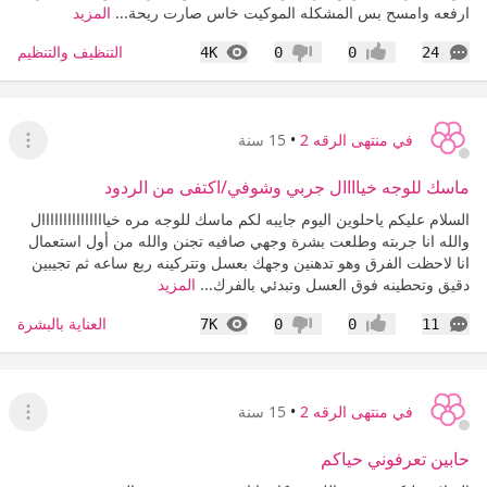
ارفعه وامسح بس المشكله الموكيت خاس صارت ريحة...
المزيد
التعليقات
المشاهدات
التنظيف والتنظيم
4K
0
0
24
إعجاب
عدم إعجاب
في منتهى الرقه 2
•
15 سنة
عرض ا
ماسك للوجه خياااال جربي وشوفي/اكتفى من الردود
السلام عليكم ياحلوين اليوم جايبه لكم ماسك للوجه مره خيااااااااااااااال
والله انا جربته وطلعت بشرة وجهي صافيه تجنن والله من أول استعمال
انا لاحظت الفرق وهو تدهنين وجهك بعسل وتتركينه ربع ساعه ثم تجيبين
دقيق وتحطينه فوق العسل وتبدئي بالفرك...
المزيد
التعليقات
المشاهدات
العناية بالبشرة
7K
0
0
11
إعجاب
عدم إعجاب
في منتهى الرقه 2
•
15 سنة
عرض ا
حابين تعرفوني حياكم