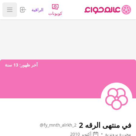
تسجيل الدخول
الراقية
عرض ا
كوبونات
آخر ظهور:
13 سنة
في منتهى الرقه 2
@fy_mnth_alrkh_2
محررة برونزية
•
أكتوبر 2010