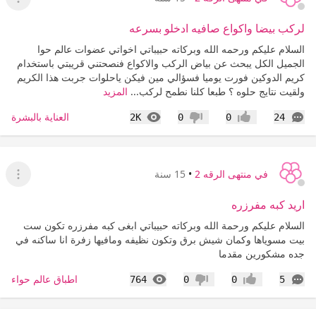
عرض ا
لركب بيضا واكواع صافيه ادخلو بسرعه
السلام عليكم ورحمه الله وبركاته حبيباتي اخواتي عضوات عالم حوا
الجميل الكل يبحث عن بياض الركب والاكواع فنصحتني قريبتي باستخدام
كريم الدوكين فورت يوميا فسؤالي مين فيكن ياحلوات جربت هذا الكريم
ولقيت نتايج حلوه ؟ طبعا كلنا نطمح لركب...
المزيد
التعليقات
المشاهدات
العناية بالبشرة
2K
0
0
24
إعجاب
عدم إعجاب
في منتهى الرقه 2
•
15 سنة
عرض ا
اريد كبه مفرزره
السلام عليكم ورحمة الله وبركاته حبيباتي ابغى كبه مفرزره تكون ست
بيت مسوياها وكمان شيش برق وتكون نظيفه ومافيها زفرة انا ساكنه في
جده مشكورين مقدما
التعليقات
المشاهدات
اطباق عالم حواء
764
0
0
5
إعجاب
عدم إعجاب