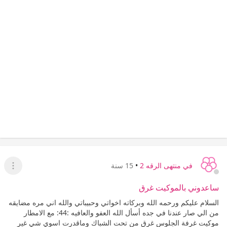
في منتهى الرقه 2
•
15 سنة
عرض ا
ساعدوني بالموكيت غرق
السلام عليكم ورحمه الله وبركاته اخواتي وحبيباتي والله اني مره مضايقه
من الي صار عندنا في جده أسأل الله العفو والعافيه :44: مع الامطار
موكيت غرفة الجلوس غرق من تحت الشباك وماقدرت اسوي شي غير