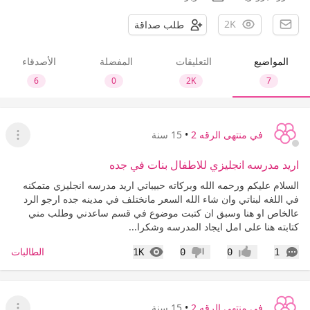
2K
طلب صداقة
المواضيع
التعليقات
المفضلة
الأصدقاء
6
0
2K
7
في منتهى الرقه 2
•
15 سنة
عرض ا
اريد مدرسه انجليزي للاطفال بنات في جده
السلام عليكم ورحمه الله وبركاته حبيباتي اريد مدرسه انجليزي متمكنه
في اللغه لبناتي وان شاء الله السعر مانختلف في مدينه جده ارجو الرد
عالخاص او هنا وسبق ان كتبت موضوع في قسم ساعدني وطلب مني
كتابته هنا على امل ايجاد المدرسه وشكرا...
التعليقات
المشاهدات
الطالبات
1K
0
0
1
إعجاب
عدم إعجاب
في منتهى الرقه 2
•
15 سنة