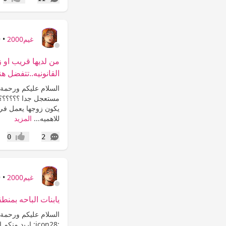
إعجاب
غيم2000
•
9
من لديها قريب او ز
القانونيه..تتفضل هن
السلام عليكم ورحمة ال
مستعجل جدا ؟؟؟؟؟؟ 
يكون زوجها يعمل في ا
للاهميه...
المزيد
التعليقات
0
2
إعجاب
غيم2000
•
9
يابنات الباحه بمنط
السلام عليكم ورحمة ا
:icon28: اريد 