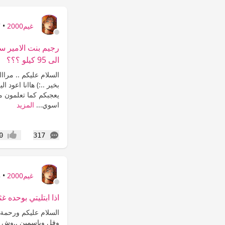
غيم2000
•
7
الى 95 كيلو ؟؟؟
السلام عليكم .. مرااا
بخير ..:) هاانا اعود 
اسوي...
المزيد
التعليقات
0
317
إعجاب
غيم2000
•
8
اذا ابتليتي بوحده غ
السلام عليكم ورحمة ا