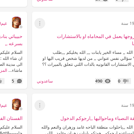
عدم إعجاب
1 سنة
غيم2000
عرض القائمة
وجها يعمل في المحاماه او بالاستشارات
حبيباتي بنات
ا
بسرعه ,,
له ,, مساء الخير يابنات ,,, الله يخليكم ,,,طلب
السلام عليكم 
سؤالي نفس عنواني ,, من لديها شخص قريب اليها او
لاستشارات القانونيه بالذات اللتي تتعلق بالميراث ؟؟
الى مدينة الط
ماشاء...
المزي
المشاهدات
التعليقات
ساعدوني
5
490
0
عدم إعجاب
إعج
1 سنة
غيم2000
عرض القائمة
قة النصباء وماحواليها ,,ارجوكم الدخول
الفستان الف
لله ,,ياحلوات منطقة الباحه غامد وزهران والنعم والله
السلام عليكم 
منكم المساعده ارجوكم ,,همتكم يابنات زهران وغامد,, اللي