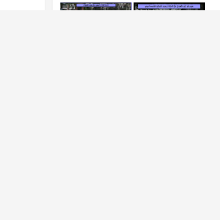
+1
المشاهدات
التعليقات
الملتقى العام
32
4K
0
عدم إعجاب
إع
1 سنة
غيم2000
عرض القائمة
ن سبحان الله ,,,يوجد صورمأسأويه ..تنبيه ,,
بنات الرياض
لاد اليمن أصابه ماترون وعالجه والده في بلاده بدون
السلام عليكم 
إبنه إلى السعودية ليعرضه على أطباء مختصين وبقي
هايبر بنده ,
كبر المستشفيات السعودي الألماني وغيره ولم يتغير
او الجيك وبه 
رفه فنصحه باللجوء...
المزيد
ناااعم جدا وبا