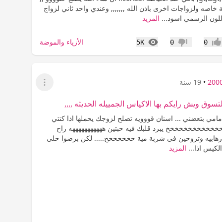
 خاصه ولزواجات اخرى باذن الله ,,,,,,, وعندي واحد ثاني لزواج
لون الرسمي اسود...
المزيد
المشاهدات
الأزياء والموضة
5K
0
0
جاب
عدم إعجاب
•
19 سنة
عرض القائمة
سوق ويش رايكم بها الاكياس الجمييله الحديثه ,,,,
مي بتعضني ... اسنان قووويه تصلح لزوجك يحملها اذا كنتي
خخخخخخخخخخخخخ يبرد قلبك فيه حبتين هههههههههههه راح
رهابيه وتروحين في شربة مية خخخخخخخ..... لكن برضوا خلي
كيس اذا...
المزيد