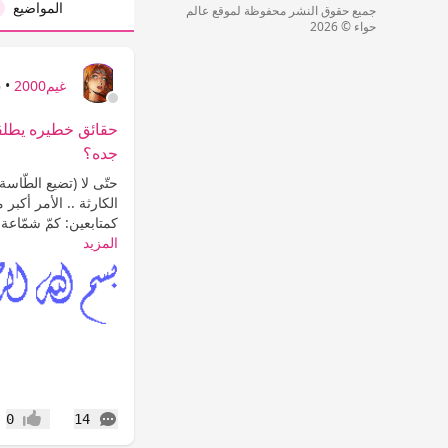
المواضيع
جميع حقوق النشر محفوظة لموقع عالم
حواء © 2026
غيم2000
•
6
حقائق خطيره يطلقه
جده؟
حتّى لا (تضيع الطّاسة
الكارثة .. الأمر أكبر
كمتابعين: كمّ شمّاعة 
المزيد
التعليقات
0
14
إعجاب