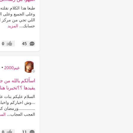
طبعا هذا الكلام نقلته 
وعلى الجميع وعلى الغ
اللي تجي من مركز الج
حسابك...
المزيد
التعليقات
0
45
إعجاب
غيم2000
•
8
اسألكم بالله من ج
يفيدها ؟؟تخبرنا هنا
السلام عليكم بنات عالم
...وش اخباركم واخبار
..............ورمضان ك
العجب العجاب...
المز
التعليقات
0
11