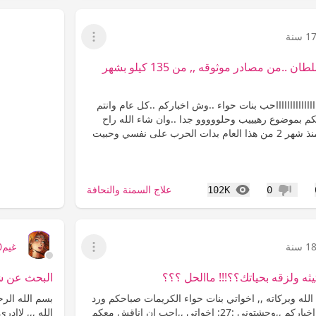
1 سنة
عرض القائمة
رجيم بنت الامير سلطان ..من مصادر موثوقه ,, من 135 كيلو بشهر
ااااااااااااااحب بنات حواء ..وش اخباركم ..كل عام وانتم
اليكم بموضوع رهيييب وحلووووو جدا ..وان شاء الله راح
يعجبكم كما تعلمون منذ شهر 2 من هذا العام بدات الحرب على نفسي وحبيت
المشاهدات
علاج السمنة والنحافة
102K
0
عدم إعجاب
1 سنة
غيم2000
عرض القائمة
ثيثه ولزقه بحياتك؟؟!!! ماالحل ؟؟؟
البحث عن شخ
لله وبركاته ,, اخواتي بنات حواء الكريمات صباحكم ورد
بسم الله الرح
وفل وياسمين ..وش اخباركم ,,وحشتوني :27: اخواتي ,,احب ان اناقش معكم
الله ,,, لااد