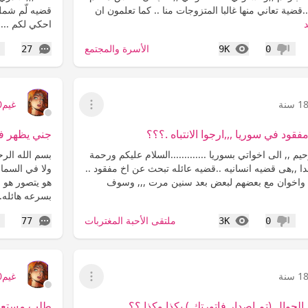
ضية تعاني منها غالبا المتزوجات منا .. كما تعلمون ان
قضيه لّم شم
احكي لكم ...
المشاهدات
التعليقات
الأسرة والمجتمع
27
9K
0
عدم إعجاب
إع
1 سنة
غيم2000
عرض القائمة
د في سوريا ,,,ارجوا الانتباه .؟؟؟
جني يظهر ف
م ,, الى اخواتي بسوريا .............السلام عليكم ورحمة
بسم الله الر
بدا ,,هى قضيه انسانيه ..قضيه عائله تبحث عن اخ مفقود ..
ولا في السماء
واخوان مع بعضهم لبعض بعد سنين مرت ,,, وسوف
بسرعه هائله.
المشاهدات
التعليقات
ملتقى الأحبة المغتربات
77
3K
0
عدم إعجاب
إع
1 سنة
غيم2000
عرض القائمة
 الجوال (تم اصدار فاتورتك ) بكذا وكذا ؟؟
طلب مستعجل 