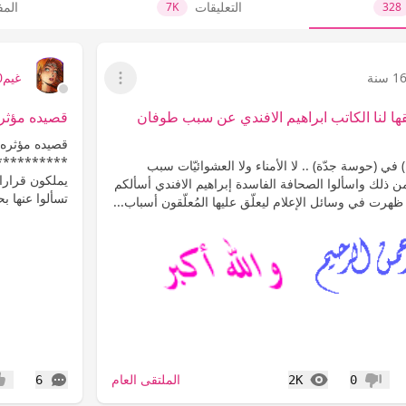
التعليقات
الم
7K
328
1 سنة
غيم2000
عرض القائمة
ا لنا الكاتب ابراهيم الافندي عن سبب طوفان
قصيده مؤثر
قصيده مؤثره 
*************
) في (حوسة جدّة) .. لا الأمناء ولا العشوائيّات سبب
يملكون قرارا لا
 من ذلك واسألوا الصحافة الفاسدة إبراهيم الافندي أسألكم
تسألوا عنها بح
ظهرت في وسائل الإعلام ليعلّق عليها المُعلّقون أسباب...
المشاهدات
التعليقات
الملتقى العام
6
2K
0
عدم إعجاب
إعج