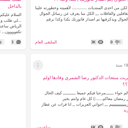
بالداخل
لكن من احدى المنتديات ............. لأهميته وخطورته علينا
افلين والغافلات ,,, الكل منا يعرف عن رسائل الجوال
السلام عليكم 
وال ويذكرفيها تم اصدار فاتورتك بكذا وكذا برقم
...لي طلب ومس
الرياض ساعدون
تكفوووون...
ا
المشاهدات
التعليقات
الملتقى العام
3
3K
0
عدم إعجاب
إعج
1 سنة
عرض القائمة
ربت منتجات الدكتور رضا الشمري وفادها اولم
؟؟
 حواء ,,,,,,,مرحبا فيكم جميعا ,,,,,,,,,,, كيف الحال
 رمضان معاكم......:) كل عام وانتم بخير
ريييييييييييييم ,,, اخواتي العزيزات ,, انا قرات عن عطار
يد
المشاهدات
ساعدوني
6K
0