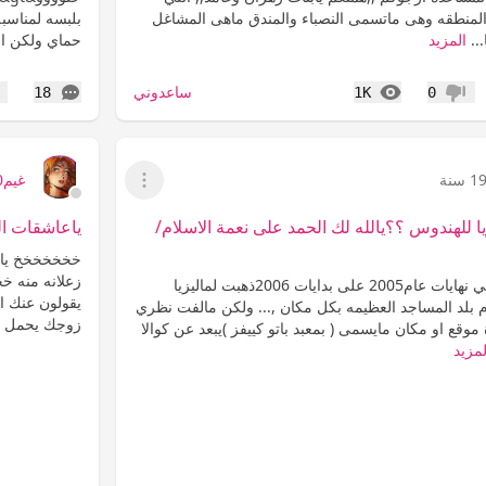
لمنطقه وهى ماتسمى النصباء والمندق ماهى المشاغل
بلبسه لمناسبة
...
المزيد
حماي ولكن ال
المشاهدات
التعليقات
ساعدوني
18
1K
0
عدم إعجاب
إع
1 سنة
غيم2000
عرض القائمة
 للهندوس ؟؟يالله لك الحمد على نعمة الاسلام/
ياعاشقات الت
خخخخخخخ ياما
زعلانه منه خ
السلام عليكم ,,,,,,, في نهايات عام2005 على بدايات 2006ذهبت لماليزيا
يقولون عنك ا
ام بلد المساجد العظيمه بكل مكان ,... ولكن مالفت نظري
زوجك يحمل ال
موقع او مكان مايسمى ( بمعبد باتو كييفز )يبعد عن كوالا
لمزيد