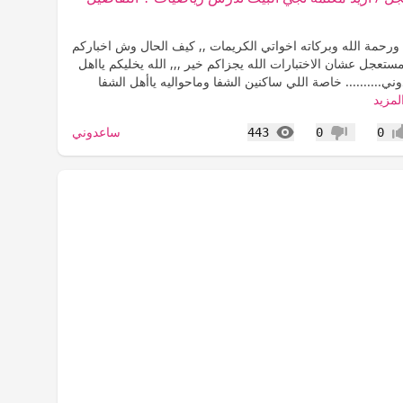
ورحمة الله وبركاته اخواتي الكريمات ,, كيف الحال وش اخباركم
تعجل عشان الاختبارات الله يجزاكم خير ,,, الله يخليكم يااهل
ي.......... خاصة اللي ساكنين الشفا وماحواليه ياأهل الشفا
لمزيد
المشاهدات
ساعدوني
443
0
0
اب
عدم إعجاب