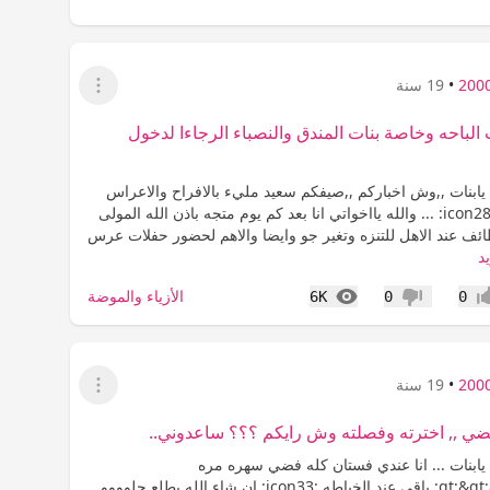
•
19 سنة
عرض القائمة
 الباحه وخاصة بنات المندق والنصباء الرجاءا لدخول
يابنات ,,وش اخباركم ,,صيفكم سعيد مليء بالافراح والاعراس
ان شاء الله :icon28: ... والله يااخواتي انا بعد كم يوم متجه باذن الله المولى
ائف عند الاهل للتنزه وتغير جو وايضا والاهم لحضور حفلات عرس
د
المشاهدات
الأزياء والموضة
6K
0
0
اب
عدم إعجاب
•
19 سنة
عرض القائمة
ضي ,, اخترته وفصلته وش رايكم ؟؟؟ ساعدوني..
يابنات ... انا عندي فستان كله فضي سهره مره
حلوووو&gt;&gt;&gt; باقي عند الخياطه :icon33: ان شاء الله يطلع حلوووو ,,