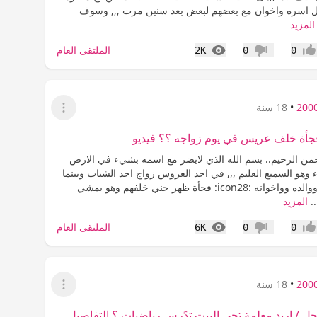
ل اسره واخوان مع بعضهم لبعض بعد سنين مرت ,,, وسوف
المزيد
المشاهدات
الملتقى العام
2K
0
0
جاب
عدم إعجاب
•
18 سنة
عرض القائمة
جأة خلف عريس في يوم زواجه ؟؟ فيديو
حمن الرحيم.. بسم الله الذي لايضر مع اسمه بشيء في الارض
 وهو السميع العليم ,,, في احد العروس زواج احد الشباب وبينما
هو يتصور هو ووالده وواخوانه :icon28: فجأة ظهر جني خلفهم وهو يمشي
..
المزيد
المشاهدات
الملتقى العام
6K
0
0
جاب
عدم إعجاب
•
18 سنة
عرض القائمة
/ اريد معلمة تجي البيت تدًرس رياضيات ؟ التفاصيل