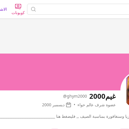
الاش
كوبونات
غيم2000
@ghym2000
عضوة شرف عالم حواء
•
ديسمبر 2000
ا وسنغافورة بمناسبة الصيف ,, فليضغط هنا ________________________________