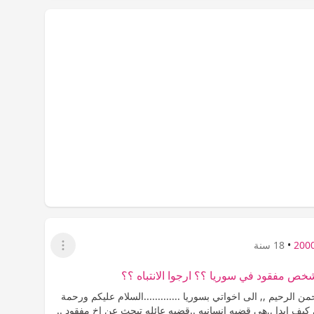
•
18 سنة
عرض القائمة
ص مفقود في سوريا ؟؟ ارجوا الانتباه ؟؟
من الرحيم ,, الى اخواتي بسوريا .............السلام عليكم ورحمة
ري كيف ابدا ,,هى قضيه انسانيه ..قضيه عائله تبحث عن اخ مفقود ..