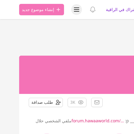
عرض قائمة المستخدم
عرض الإشعارات
تراك في الراقية
إنشاء موضوع جديد
3K
طلب صداقة
__
forum.hawaaworld.com/…
:pملفي الشخصي حلال