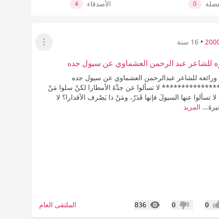
فضلة
الأصدقاء
4
0
•
16 سنة
عرض القائمة
ه للشاعر عبد الرحمن العشماوي عن سيول جده
ورائعه للشاعر عبدالرحمن العشماوي عن سيول جده
*********** لا تسألوا عن جدَّةَ الأمطارا لكنْ سلوا مَنْ
 تسألوا عنها السيولَ فإنها قَدَرٌ، ومَنْ ذا يَصْرف الأقدارا؟ لا
يرةَ...
المزيد
المشاهدات
الملتقى العام
836
0
0
اب
عدم إعجاب