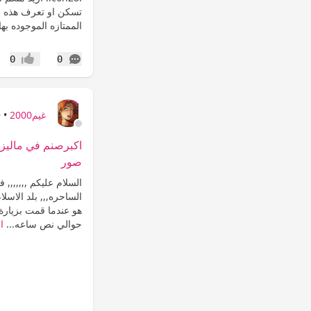
تسكن او تعرف هذه ا
الممتازه الموجوده بها
التعليقات
0
0
إعجاب
غيم2000
•
9
اكبرصنم في ماليزيا
صور
الساحره,,, بلد الاسل
هو عندما قمت بزيارة 
حوالي نص ساعه...
ا