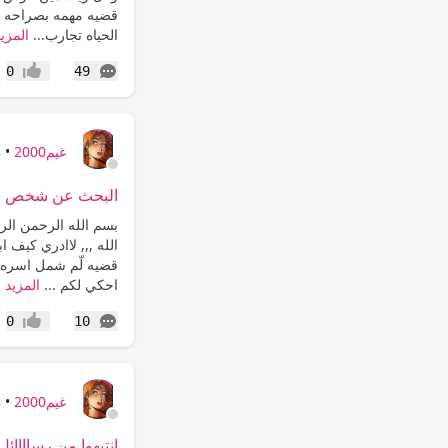
قضيه مهمه بصراحه ..ق
الحياه تجارب...
المزيد
التعليقات
0
49
إعجاب
غيم2000
•
8
البحث عن شخص مفقو
بسم الله الرحمن الرحي
الله ,,, لاادري كيف ا
قضيه لّم شمل اسره 
احكي لكم ...
المزيد
التعليقات
0
10
إعجاب
غيم2000
•
8
انتبهوا من رساااائل