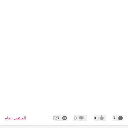
التعليقات
المشاهدات
الملتقى العام
727
0
0
7
إعجاب
عدم إعجاب