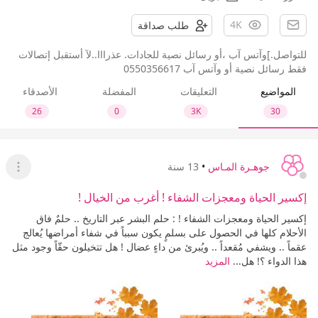
4K
طلب صداقة
للتواصل.]وآتس آب ،أو رسائل نصية للجادات. عذرااا..لآ أستقبل إتصالات
فقط رسائل نصية أو وآتس آب 0550356617
المواضيع
التعليقات
المفضلة
الأصدقاء
26
0
3K
30
جوهـرة المـاس
•
13 سنة
عرض ا
إكسير الحياة ومعجزات الشفاء ! أغرب من الخيال !
إكسير الحياة ومعجزات الشفاء ! : حلم البشر عبر التاريخ .. حلمٌ فاق
الأحلام كلها في الحصول على بسلمٍ يكون سبباً في شفاء أمراضها يُعالج
عقماً .. ويشفي مُقعداً .. ويُبرئ من داءٍ عضال ! هل تتخيلون حقّاً وجود مثل
هذا الدواء ؟! هل...
المزيد