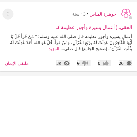
جوهـرة المـاس
•
13 سنة
عرض ا
الحقي..( أعمال يسيرة وأجور عظيمة )..
أعمال يسيرة وأجور عظيمة قال صلى الله عليه وسلم: " مَنْ قَرَأَ قُلْ يَا
أَيُّهَا الْكَافِرُونَ عُدِلَتْ لَهُ بِرُبُعِ القُرْآنِ، وَمَنْ قَرَأَ: قُلْ هُوَ الله أَحَدٌ عُدِلَتْ لَهُ
بِثُلُثِ القُرْآن"ـ (صحيح الجامع) قال صلى...
المزيد
التعليقات
المشاهدات
ملتقى الإيمان
3K
0
0
26
إعجاب
عدم إعجاب