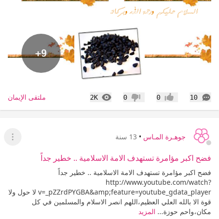
+9
التعليقات
المشاهدات
ملتقى الإيمان
2K
0
0
10
إعجاب
عدم إعجاب
جوهـرة المـاس
•
13 سنة
عرض ا
فضح اكبر مؤامرة تستهدف الامة الاسلامية .. خطير جداً
فضح اكبر مؤامرة تستهدف الامة الاسلامية .. خطير جداً
http://www.youtube.com/watch?
v=_pZZrdPYGBA&amp;feature=youtube_gdata_player لا حول ولا
قوة الا بالله العلي العظيم،اللهم انصر الاسلام والمسلمين في كل
مكان،واحم حوزة...
المزيد