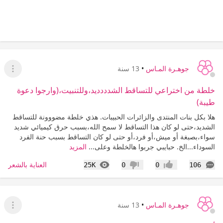
جوهـرة المـاس
•
13 سنة
عرض ا
خلطة من اختراعي للتساقط الشدددديد،وللتنبيت،(وارجوا دعوة
طيبة)
هلا بكل بنات المنتدى والزائرات الحبيبات. هذي خلطة مضووونة للتساقط
الشديد،حتى لو كان هذا التساقط لا سمح الله،بسبب حرق كيميائي شديد
سواء،بصبغة أو ميش،أو فرد،أو حتى لو كان التساقط بسبب حنة الفرد
السوداء...الخ. حبايبي جربوا هالخلطة وعلى...
المزيد
التعليقات
المشاهدات
العناية بالشعر
25K
0
0
106
إعجاب
عدم إعجاب
جوهـرة المـاس
•
13 سنة
عرض ا