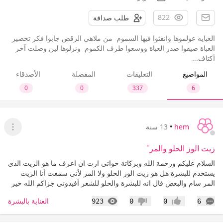
822
طلب صداقة
العبايه عولموها وانفثوا فيها السموم من ملاهي الرقص جابوا فكر تخصير
العباة ضيقوا صدر العباة ووسعوا طرف الكموم ونزلوها لين وصلت آخر
أكتاف...
المواضيع
التعليقات
المفضلة
الأصدقاء
0
0
337
6
hem
•
13 سنة
عرض ا
زيت الوز الحلو والمر ً
السلام عليكم ورحمة الله وبركاتة خواتي ارت ان اعرف ما هو الزيت الذي
يستخدم للبشرة هل هو زيت الوز الحلو ولا المر لأني سمعت أنا الزيت
المر سام والبعض قال انه للبشرة والحلو للشعر أفيدوني جزاكم الله خير
التعليقات
المشاهدات
العناية بالبشرة
923
0
0
6
إعجاب
عدم إعجاب