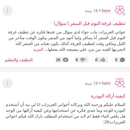
hem
•
18 سنة
عرض ا
تنظيف غرفة النوم قبل السفر ( سؤال)
خواتي العزيزات بنات حواء لدي سؤال من عندها فكره عن تنظيف غرفة
النوم قبل السفر أنا بسافر ولما أعود من السفر بيكون الوقت متأخر من
الليل ومافي وقت لتنظيف الغرفه كذلك بكون تعبانه من السفر الله
لايحرمها الجنه من بترد علي بنصيحه الله يجعلها...
المزيد
التعليقات
المشاهدات
التنظيف والتنظيم
2K
0
0
9
إعجاب
عدم إعجاب
hem
•
18 سنة
عرض ا
كيفية أزالة البودرة
السلام عليكم ورحمة الله وبركاته أخواتي العزيزات انا لي نيه أن أستخدم
البودره للوجه وما عندي فكره عن استخدامها وعن كيفية أزالتها من الوجه
هل يكفي الماء فقط ام لابد من استخدام المنظف بارك الله فيكم اخواتي
العزيزات:26: