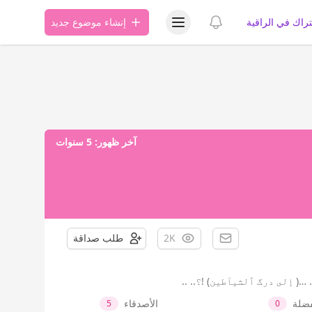
عرض قائمة المستخدم
عرض الإشعارات
تراك في الراقية
إنشاء موضوع جديد
آخر ظهور:
5 سنوات
2K
طلب صداقة
( إلى درگ ٱلشيآطين) !؟.. ..
فضلة
الأصدقاء
5
0