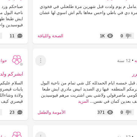
مامل م يوم ولدت قبل شهرين مرة طلعتلي في فخوذي
صباحكم ورد ج
مرة دي في باطي واحس معاها بالم اش اسوي لها عشان
ناحية البول 
ايش طبعا طه
فيوسيدين واح
المشاهدات
التعليقات
الصحة واللياقة
11
1K
0
عدم إعجاب
إع
ه
•
12 سنة
حواء
عرض القائمة
رر
ابشركم ولد
بل خمسه ايام الحمدلله كل شي تمام من ناحية البول
السلام عليكم
رمكم المنطقه فيها زي الصديد ابيض مادري ايش طبعا
يابنات قيصري
ومي ماصرفولي ولاشي بس اشتريت مرهم فيوسيدين
ولادة وشاءالل
ف بعدين كمان في نفس...
المزيد
قيصري كيف تت
المشاهدات
التعليقات
الأمومة والطفل
23
371
0
عدم إعجاب
إع
ه
•
12 سنة
حواء