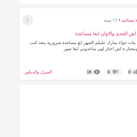
 مشاغبه
•
11 سنة
عرض القائمة
اش الجديد والاوان ابغا مساعدة
 بنات حواء مبارك عليكم الشهر ابغ مساعدة ضرورية بنجد كنب
حتار ة اش اختار لون ساعدوني ابغا صور
المشاهدات
المنزل والديكور
1K
0
0
اب
عدم إعجاب