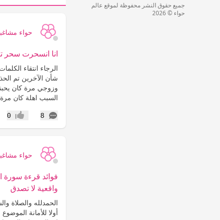
جميع حقوق النشر محفوظة لموقع عالم
حواء © 2026
حواء مشاغب
انا انسحرت سحر ت
الرجاء انتقاء الكلمات
شأن الآخرين تم الحذ
وزوجي مرة كان يحبن
السبب اهلة كان مرة 
التعليقات
0
8
إعجاب
حواء مشاغب
فوائد قرءة سورة 
واقعية لا تصدق
الحمدلله والصلاة وا
أولا للأمانة الموضو