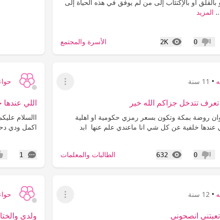
 بالقلق او بالإكتئاب إلى من لم يوفق في هذه الحياة إلى
..
المزيد
المشاهدات
الأسرة والمجتمع
2K
0
عدم إعجاب
ه
•
11 سنة
حواء
عرض القائمة
عرف تتدخل جزاكم الله خير
اللي عندها 
نوان روضة بمكة وتكون بسعر رمزي حكومية او اهلية
االسلام عليك
 عندها خلفية عن كل شي انا ماعندي علم عنها ابد
اكمل ودي دحي
المشاهدات
التعليقات
الطالبات والمعلمات
1
632
0
عدم إعجاب
إعج
ه
•
12 سنة
حواء
عرض القائمة
عبتني انصحوني
ولدي والختا