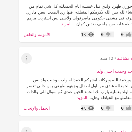
وري طهرنا ولدي قبل خمسه ايام الحمدلله كل شي تمام من
مشاءالله بس الله يكرمكم المنطقه فيها زي الصديد ابيض مادري
رته في مشفى حكومي ماصرفولي ولاشي بس اشتريت مرهم
طه عليه بس ماخف بعدين كمان...
المزيد
المشاهدات
الأمومة والطفل
1K
0
0
جاب
عدم إعجاب
 مشاغبه
•
12 سنة
عرض القائمة
ت وجبت احلى ولد
 ورحمة الله وبركاته ابشركم الحمدلله ولدت وجبت ولد بس
 الحمدلله عندي من اول اطفال وجبتهم طبيعي بس جاني تعسر
ه اولد بعمليه يارب لك الحمد الحين عندي كم سوال للي والدات
عاملو مع الخياطه وهل...
المزيد
المشاهدات
الحمل والإنجاب
4K
0
0
جاب
عدم إعجاب
 مشاغبه
•
12 سنة