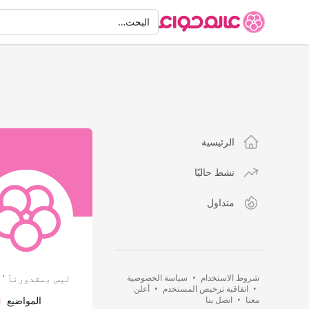
البحث
البحث…
الرئيسية
نشط حاليًا
متداول
شروط الاستخدام
•
سياسة الخصوصية
ليس ﺑمقدورنآ ’ ٱ
•
اتفاقية ترخيص المستخدم
•
أعلن
معنا
•
اتصل بنا
المواضيع