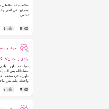
سلام عيكم تطلعلي د
ومرتين في انفي وال
تختفي
التعليقات
0
8
إعجاب
حواء مشاغب
ولدي والختان//مك
صباحكم طهرنا ولدي ق
مشاءالله بس الله يك
طهرته في مشفى حك
واحطه عليه بس ماخ
التعليقات
0
0
إعجاب
حواء مشاغب