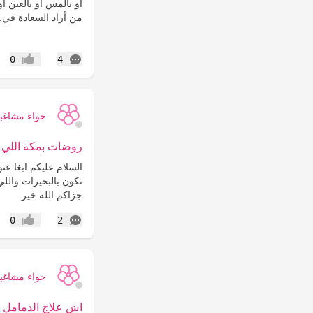
او بالمس او بالعين او
من أراد السعادة في.
التعليقات
0
4
إعجاب
حواء مشاغب
روضات بمكة اللي ت
السلام عليكم ابغا ع
تكون بالبحيرات واللي
جزاكم الله خير
التعليقات
0
2
إعجاب
حواء مشاغب
اش علاج الدمامل ت