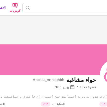
الاش
كوبونات
حواء مشاغبه
@hoaaa_mshaghbh
عضوة فعالة
•
يوليو 2011
ن نرتفع إلى درجة ٱلمَلٱئگة لكن ٱلمهمَ ؛ آن لٱ ننزل ﺑإنسآنيتنا . . …
التعليقات
الم
702
37