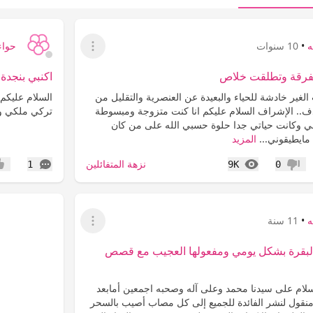
ه
•
10 سنوات
حواء
عرض القائمة
فرقة وتطلقت خلاص
اكنبي بنجدة 
 الغير خادشة للحياء والبعيدة عن العنصرية والتقليل من
السلام عليكم
ف.. الإشراف السلام عليكم انا كنت متزوجة ومبسوطة
تركي ملكي وم
ي وكانت حياتي جدا حلوة حسبي الله على من كان
مايطيقوني...
المزيد
المشاهدات
التعليقات
نزهة المتفائلين
1
9K
0
عدم إعجاب
إعج
ه
•
11 سنة
عرض القائمة
البقرة بشكل يومي ومفعولها العجيب مع قصص
لسلام على سيدنا محمد وعلى آله وصحبه اجمعين أمابعد
ع منقول لنشر الفائدة للجميع إلى كل مصاب أصيب بالسحر