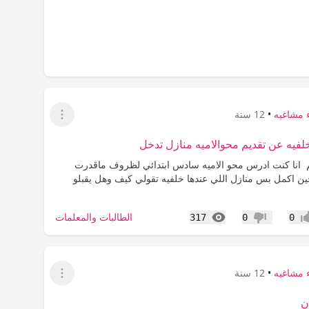
 مشاغبه
•
12 سنة
عرض القائمة
خلفيه عن تقديم محوالاميه منازل تدخل
م انا كنت ادرس محو الاميه سادس ابتدائي لظروف ماقدرت
ن اكمل بس منازل اللي عندها خلفيه تقولي كيف وهل يقبلو
المشاهدات
الطالبات والمعلمات
317
0
0
اب
عدم إعجاب
 مشاغبه
•
12 سنة
عرض القائمة
ن