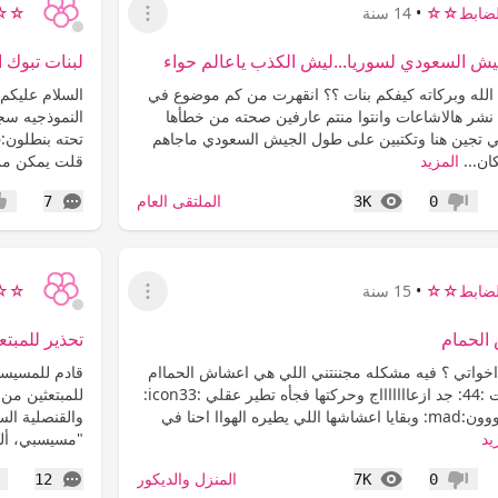
ضابط☆☆
•
14 سنة
☆☆ح
عرض القائمة
 السعودي لسوريا...ليش الكذب ياعالم حواء
لبنات تبوك
الله وبركاته كيفكم بنات ؟؟ انقهرت من كم موضوع في
السلام عليكم
 نشر هالاشاعات وانتوا منتم عارفين صحته من خطأها
النموذجيه سج
سمعتي تجين هنا وتكتبين على طول الجيش السعودي ماجاهم
ان...
المزيد
قلت يمكن من
المشاهدات
التعليقات
الملتقى العام
7
3K
0
عدم إعجاب
إعج
ضابط☆☆
•
15 سنة
☆☆ح
عرض القائمة
الحمام
تحذير للمبت
اخواتي ؟ فيه مشكله مجننتني اللي هي اعشاش الحماام
قادم للمسيسب
تعشش فوق المكيفات :44: جد ازعاااااااج وحركتها فجأه تطير عقلي :icon33:
للمبتعثين من 
هذا غير قذارتها تكرمووون:mad: وبقايا اعشاشها اللي يطيره الهواا احنا في
والقنصلية الس
يد
"مسيسبي، ألب
المشاهدات
التعليقات
المنزل والديكور
12
7K
0
عدم إعجاب
إع