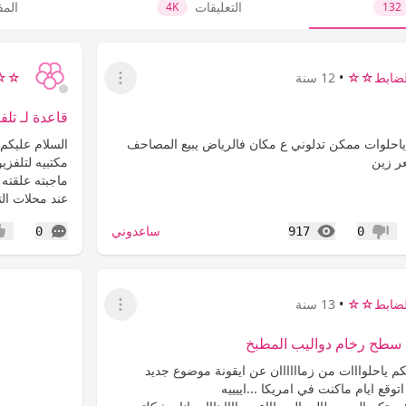
التعليقات
الم
4K
132
ضابط☆☆
•
12 سنة
☆☆ح
عرض القائمة
قاعدة لـ تل
ياحلوات ممكن تدلوني ع مكان فالرياض يبيع المصاحف
السلام عليكم
ر زين
ماجبته علقته 
عند محلات الت
المشاهدات
التعليقات
ساعدوني
0
917
0
عدم إعجاب
إعج
ضابط☆☆
•
13 سنة
عرض القائمة
سطح رخام دواليب المطبخ
فكم ياحلوااات من زماااااان عن ايقونة موضوع جديد
ر مره اتوقع ايام ماكنت في امريكا ...اييييه