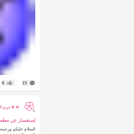
التعليقات
0
15
إعجاب
☆☆حرم ال
إستفسار عن مطعم ا
السلام عليكم ورحمة 