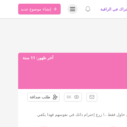
عرض قائمة المستخدم
عرض الإشعارات
تراك في الراقية
إنشاء موضوع جديد
آخر ظهور:
11 سنة
8K
طلب صداقة
smhear: فقلوب الناس اصبحت ضيقه ,, حاول فقط ..! زرع إحترام ذاتك في نفوسهم فهذا يكفي