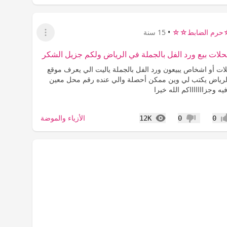
رم الضابط☆☆
•
15 سنة
عرض القائمة
ات بيع ورد الفل بالجملة في الرياض ولكم جزيل الشكر
ت أو اشخاص يبيعون ورد الفل بالجملة ياليت الي يعرف موقع
لرياض يكتب لي وين ممكن أحصلة والي عنده رقم محل معين
يه وجزاااااااكم الله خيرا
المشاهدات
الأزياء والموضة
12K
0
0
اب
عدم إعجاب