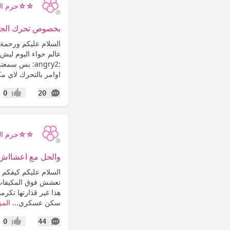
☆☆حرم ال
بخصوص تحرك الجيش
السلام عليكم ورحمة 
عالم حواء اليوم ليش
:angry2: بس 
اوامر بالتحرك لاي مك
التعليقات
0
20
إعجاب
☆☆حرم ال
والحل مع اعشااش 
السلام عليكم كيفكم 
سكن عسكري...
المز
التعليقات
0
44
إعجاب