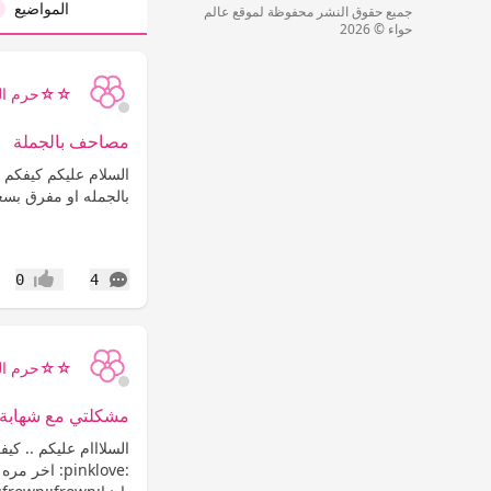
المواضيع
جميع حقوق النشر محفوظة لموقع عالم
حواء © 2026
☆☆حرم ال
مصاحف بالجملة
السلام عليكم كيفكم 
بالجمله او مفرق بسع
التعليقات
0
4
إعجاب
☆☆حرم ال
مشكلتي مع شهابة 
السلااام عليكم .. كي
:pinklove: اخ