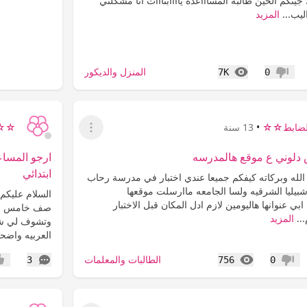
ادنيا:frown::frown: جيتكم الحين طالبه المساااعده ياااابنااات انا مشكلتي
يب...
المزيد
المشاهدات
المنزل والديكور
7K
0
عدم إعجاب
ضابط☆☆
•
13 سنة
☆☆ح
عرض القائمة
 دلوني ع موقع هالمدرسه
ارجو المساع
ابتدائي
الله وبركاته كيفكم جميعا عندي اختبار في مدرسة رحاب
شبيليا الشرقيه ولسا الجامعه ماارسلت موقعها
السلام عليكم 
icon36: وانا ابي عنوانها هاليومين لازم ادل المكان قبل الاختبار
..
المزيد
العربيه واضحه
المشاهدات
التعليقات
الطالبات والمعلمات
3
756
0
عدم إعجاب
إعج