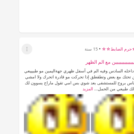
رم الضابط☆☆
•
15 سنة
عرض القائمة
ييييييييييييين مع الم الظهر
ي داخله السادس وفيه الم في آسفل ظهري جهةاليمين مو طبيييعي
تحتك مع بعض وتطقطق إذا تحركت مو قادرة اتحرك ولا امشي
لناس بروح للمستشفى بعد شوي بس امي تقول ماراح يسوون لك
لك طبيعي من الحمل...
المزيد