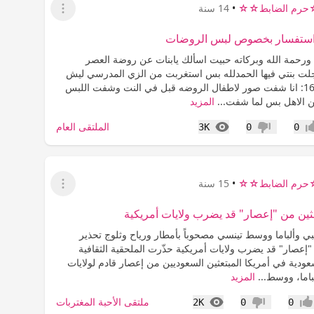
رم الضابط☆☆
•
14 سنة
عرض القائمة
 استفسار بخصوص لبس الروضات
 ورحمة الله وبركاته حبيت اسألك يابنات عن روضة العصر
لت بنتي فيها الحمدلله بس استغربت من الزي المدرسي ليش
تحته بنطلون:16: انا شفت صور لاطفال الروضه قبل في النت وشفت اللبس
 الاهل بس لما شفت...
المزيد
المشاهدات
الملتقى العام
3K
0
0
اب
عدم إعجاب
رم الضابط☆☆
•
15 سنة
عرض القائمة
عثين من "إعصار" قد يضرب ولايات أمريكية
ي وألباما ووسط تينسي مصحوباً بأمطار ورياح وثلوج تحذير
"إعصار" قد يضرب ولايات أمريكية حذّرت الملحقية الثقافية
عودية في أمريكا المبتعثين السعوديين من إعصار قادم لولايات
اما، ووسط...
المزيد
المشاهدات
ملتقى الأحبة المغتربات
2K
0
0
جاب
عدم إعجاب