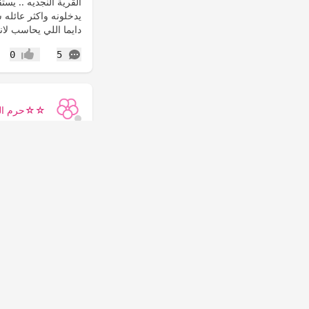
القرية النجديه .. يس
دايما اللي يحاسب لان
التعليقات
0
5
إعجاب
☆☆حرم ال
شوفوا وش صار مع 
مرحبا بنات شوفوا الس
غيرتي احسها عادية ج
المهم بقولكم يابنات 
الرقم...
المزيد