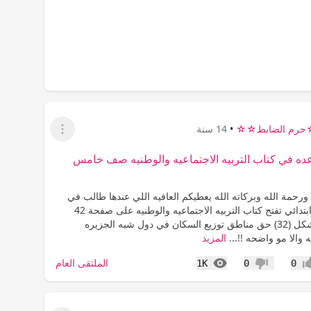
رم الضابط☆☆
•
14 سنة
عرض القائمة
ده في كتاب التربيه الاجتماعيه والوطنيه صف خامس
ورحمة الله وبركاته الله يعطيكم العافيه اللي عندها طالب في
صف خامس ابتدائي تفتح كتاب التربيه الاجتماعيه والوطنيه على صفحة 42
وتشوف لي شكل (32) حق مناطق توزيع السكان في دول شبه الجزيره
 والا مو واضحه !!...
المزيد
المشاهدات
الملتقى العام
1K
0
0
اب
عدم إعجاب