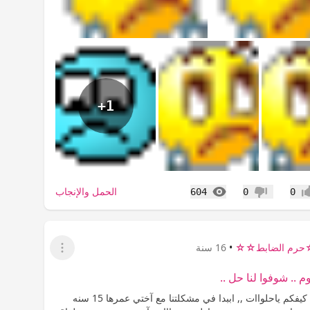
+1
المشاهدات
الحمل والإنجاب
604
0
0
اب
عدم إعجاب
رم الضابط☆☆
•
16 سنة
عرض القائمة
م .. شوفوا لنا حل ..
السلام عليكم كيفكم ياحلواات ,, اببدا في مشكلتنا مع آختي عمرها 15 سنه