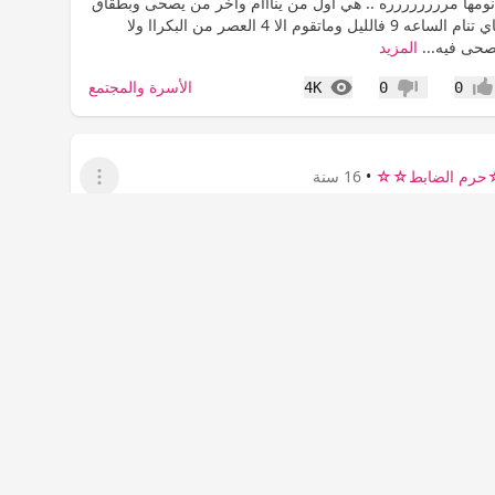
د نومها مرررررررره .. هي اول من ينااام وآخر من يصحى وبطقاق
بعد تخيلوا معاي تنام الساعه 9 فالليل وماتقوم الا 4 العصر من البكراا ولا
صحى فيه...
المزيد
المشاهدات
الأسرة والمجتمع
4K
0
0
جاب
عدم إعجاب
رم الضابط☆☆
•
16 سنة
عرض القائمة
ديقتي الملقوفه ابغاا حل
 ياحلواات اول مرره احط موضوع فالاسريه وماتوقعت في يوم
له في عالم حواء بس الوضع اللي انا فيه هو اللي جبرني اكتب
راائكم حبيت استشيركم بمشكلتي اللي مطيرة النووم من عيني
صاحباتي...
المزيد