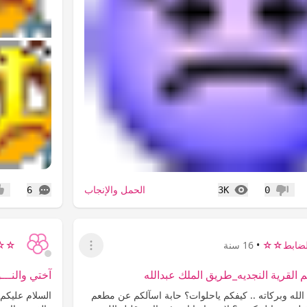
المشاهدات
التعليقات
الحمل والإنجاب
6
3K
0
عدم إعجاب
إعج
ضابط☆☆
•
16 سنة
☆☆ح
عرض القائمة
لقرية النجديه_طريق الملك عبدالله
آختي والنـــو
الله وبركاته .. كيفكم ياحلوات؟ حابة اسآلكم عن مطعم