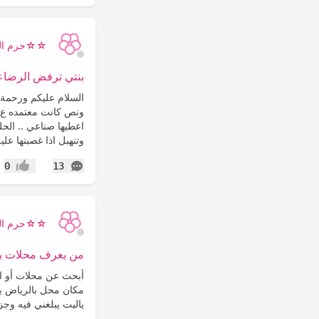
☆☆حرم ال
بنتي ترفض الرضاعه
السلام عليكم ورحمة 
ونص كانت معتمده ع
اعطيها صناعي .. الح
وتنهبل اذا غصبتها عليه
التعليقات
0
13
إعجاب
☆☆حرم ال
من يعرف محلات بيع
أبحث عن محلات أو اش
مكان محل بالرياض ي
ياليت يبلغني فيه وجزاا