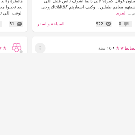
تقبلون عوائل كبيرة؟ لاني دايما اشوف نااس قليل اللي
هالفترة زااي
يدخلونه واكثر عائله شفتهم معاهم طفلين .. وكيف اسعارهم ؟&lt;&lt;زوجي
ي...
المزيد
الوقت اللي ت
المشاهدات
التعليقات
السياحة والسفر
51
922
0
عدم إعجاب
إع
ضابط☆☆
•
16 سنة
☆☆ح
عرض القائمة
صديقتي الملقوفه
مشكلتي مع ص
الفه ع هالرابط
السلام عليكم
http://forum.hawaaworld.com/showthread.php?t=2401489 انا
اني اكتب مشك
دااً بس هالبنت نرفزتني وحسستني انها ناوية ع شي
واستفيد من ا
وش صار وحده من البنات الله يعطيها العافية اخذت
فيه وحدة من 