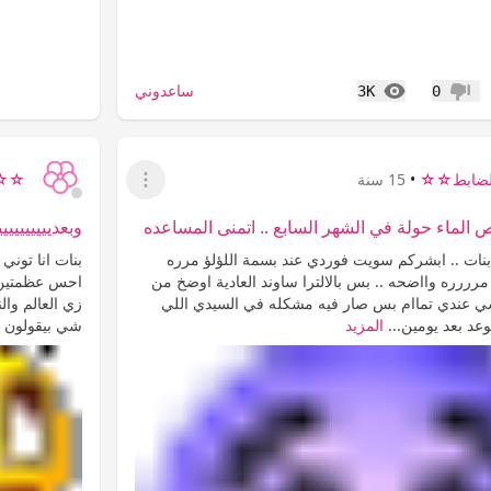
المشاهدات
ساعدوني
3K
0
عدم إعجاب
ضابط☆☆
•
15 سنة
☆☆ح
عرض القائمة
لماء حولة في الشهر السابع .. اتمنى المساعده
وبعدييييييييي
بنات .. ابشركم سويت فوردي عند بسمة اللؤلؤ مرره
بنات انا تون
 مرررره وااضحه .. بس بالالترا ساوند العادية اوضخ من
احس عظمتين 
شي عندي تماام بس صار فيه مشكله في السيدي اللي
زي العالم وا
د بعد يومين...
المزيد
شي بيقولون 