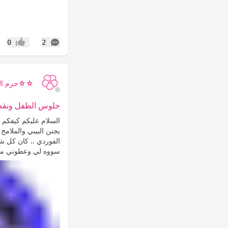
التعليقات
0
2
إعجاب
☆☆حرم ال
جلوس الطفل ونقص ا
السلام عليكم كيفكم 
يجنن البيبي والملامح
الفوردي .. كان كل 
سووه لي وعطوني موع