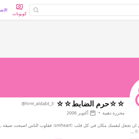
الاش
كوبونات
☆☆حرم الضابط☆☆
@hrm_aldabt_3
محررة ذهبية
•
أكتوبر 2006
ليس من الضروري ان تجعل لنفسك مكان في كل قلب :t
! ...