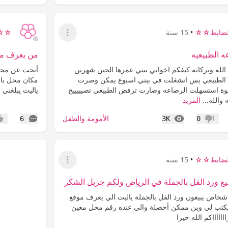
ضابط☆☆
•
15 سنة
☆☆ح
عرض القائمة
 الطبيعيه
من يعرف محل
الله وبركاته كيفكم اخواتي بنتي عمرها الحين شهرين
أبحث عن محلا
 الطبيعي بس انشغلت في بيتي اسبوع يمكن وصرت
مكان محل با
لوة استسهلت الرضاعه وصارت ترفض الطبيعي تصيييييح
ياليت يبلغني ف
 والله...
المزيد
المشاهدات
التعليقات
الأمومة والطفل
6
3K
0
عدم إعجاب
إعج
ضابط☆☆
•
15 سنة
عرض القائمة
 ورد الفل بالجملة في الرياض ولكم جزيل الشكر
خاص يبيعون ورد الفل بالجملة ياليت الي يعرف موقع
كتب لي وين ممكن أحصلة والي عنده رقم محل معين
اااااكم الله خيرا