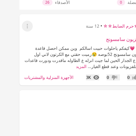
فضلة
الأصدقاء
26
0
رم الضابط☆☆
•
12 سنة
عرض القائمة
فزيون سامسونج
 💗كيفكم ياحلوات حبيت اسالكم وين ممكن احصل قاعدة
مكتبيه لتلفزيون سامسونج 52بوصه 😢رميت حقتي مع الكرتون لاني اول
ع الجدار الحين لما جيت انزله ع الطاوله ماقدرت ودورت قاعدات
لفزيونات وعند قطع الغيار...
المزيد
المشاهدات
الأجهزة المنزلية والمشتريات
3K
0
0
اب
عدم إعجاب