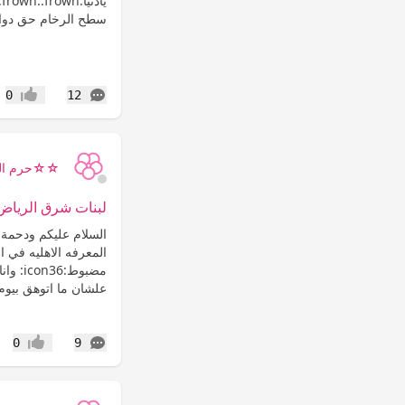
ي
سطح الرخام حق دوال
التعليقات
0
12
إعجاب
☆☆حرم ال
لبنات شرق الرياض
السلام عليكم ودحمة 
المعرفه الاهليه في ا
مضبوط:
علشان ما اتوهق بيوم.
التعليقات
0
9
إعجاب