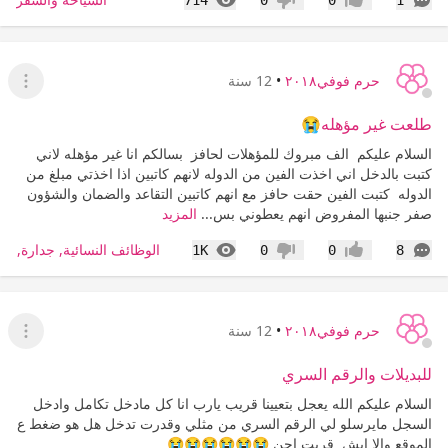
714
0
0
1
إعجاب
عدم إعجاب
حرم فوفي٢٠١٨
•
12 سنة
عرض ا
طلعت غير مؤهله😭
السلام عليكم الف مبروك للمؤهلات لحافز بسالكم انا غير مؤهله لاني
كتبت بالدخل اني اخذت الفين من الدوله لانهم كاتبين اذا اخذتي مبلغ من
الدوله كتبت الفين حقت حافز مع انهم كاتبين التقاعد والضمان والشؤون
صفر جنبها المفروض انهم يعطوني بس...
المزيد
التعليقات
المشاهدات
الوظائف النسائية, جدارة, طا
1K
0
0
8
إعجاب
عدم إعجاب
حرم فوفي٢٠١٨
•
12 سنة
عرض ا
للبديلات والرقم السري
السلام عليكم الله يعجل بتعيينا قريب يارب انا كل مادخل تكامل وادخل
السجل مايرسلو لي الرقم السري من مثلي وقدرت تدخل هل هو ضغط ع
الموقع والا ايش قربت اجن 😭😭😭😭😭😭