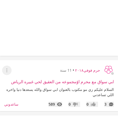
حرم فوفي٢٠١٨
•
11 سنة
عرض ا
ابي سواق مع محرم اوًمجموعه من العقيق لحي غبيره الرياض
السلام عليكم زي مو مكتوب بالعنوان ابي سواق والله يسعدها دنيا واخره
اللي تساعدني
التعليقات
المشاهدات
ساعدوني
589
0
0
3
إعجاب
عدم إعجاب