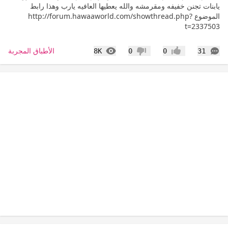
يابنات تجنن خفيفه ومقرمشه والله يعطيها العافيه يارب وهذا رابط
الموضوع http://forum.hawaaworld.com/showthread.php?
t=2337503
التعليقات
المشاهدات
الأطباق المجربة
8K
0
0
31
إعجاب
عدم إعجاب