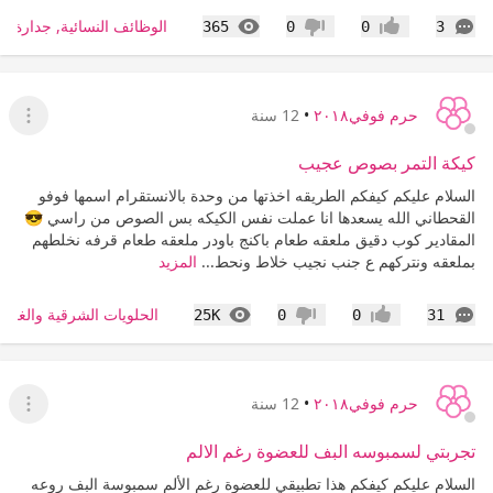
التعليقات
المشاهدات
الوظائف النسائية, جدارة, ط
365
0
0
3
إعجاب
عدم إعجاب
حرم فوفي٢٠١٨
•
12 سنة
عرض ا
كيكة التمر بصوص عجيب
السلام عليكم كيفكم الطريقه اخذتها من وحدة بالانستقرام اسمها فوفو
القحطاني الله يسعدها انا عملت نفس الكيكه بس الصوص من راسي 😎
المقادير كوب دقيق ملعقه طعام باكنج باودر ملعقه طعام قرفه نخلطهم
بملعقه ونتركهم ع جنب نجيب خلاط ونحط...
المزيد
التعليقات
المشاهدات
الحلويات الشرقية والغربي
25K
0
0
31
إعجاب
عدم إعجاب
حرم فوفي٢٠١٨
•
12 سنة
عرض ا
تجربتي لسمبوسه البف للعضوة رغم الالم
السلام عليكم كيفكم هذا تطبيقي للعضوة رغم الألم سمبوسة البف روعه