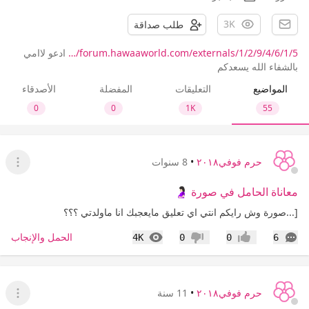
3K
طلب صداقة
forum.hawaaworld.com/externals/1/2/9/4/6/1/5/…
ادعو لاامي
بالشفاء الله يسعدكم
المواضيع
التعليقات
المفضلة
الأصدقاء
0
0
1K
55
حرم فوفي٢٠١٨
•
8 سنوات
عرض ا
معاناة الحامل في صورة 🤰🏻
[...صورة وش رايكم انتي اي تعليق مايعجبك انا ماولدتي ؟؟؟
التعليقات
المشاهدات
الحمل والإنجاب
4K
0
0
6
إعجاب
عدم إعجاب
حرم فوفي٢٠١٨
•
11 سنة
عرض ا