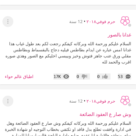
حرم فوفي٢٠١٨
•
12 سنة
عرض ا
غدانا بالصور
السلام عليكم ورحمة الله وبركاته كيفكم رجعت لكم بعد طول غياب هذا
غدانا امس عباره عن ايدام بطاطس فيليه دجاج بالبقسماط وبطاطس
مقلي ورق عنب جاهز فتوش وخبز وبيبسي اخليكم مع الصور وهذي صوره
اقرب والحمد لله
التعليقات
المشاهدات
اطباق عالم حواء
17K
0
0
53
إعجاب
عدم إعجاب
حرم فوفي٢٠١٨
•
12 سنة
عرض ا
وش صار ع العقود الضائعة
السلام عليكم ورحمة الله وبركاته كيفكم وش صار ع العقود الضائعة وهل
في ادارة وافقت تطلع بدل فاقد او تكتفي بخطاب التوجيه او شهادة الخبرة
وباي منطقه هالادارة انا عقدي ضايع وادارة الباحة قالت ارسلنا للوزارة