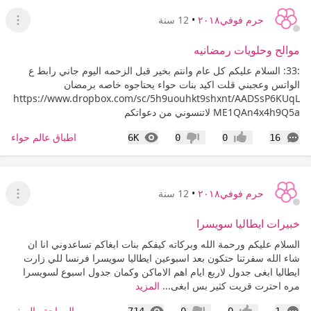
حرم فوفي٢٠١٨
•
12 سنة
عرض ا
موالح وحلويات رمضانيه
:33: السلام عليكم كل عام وانتم بخير قبل الزحمه اليوم جاني رابط ع
الواتس وعجبني قلت اكيد بنات حواء يحتاجوه خاصه برمضان
https://www.dropbox.com/sc/5h9uouhkt9shxnt/AADSsP6KUqL
ME1QAn4x4h9Q5a لاتنسوني من دعواتكم
التعليقات
المشاهدات
اطباق عالم حواء
6K
0
0
16
إعجاب
عدم إعجاب
حرم فوفي٢٠١٨
•
12 سنة
عرض ا
خبيرات ايطاليا سويسرا
السلام عليكم ورحمة الله وبركاته كيفكم بنات ابغاكم تساعدوني انا ان
شاء الله سفرتنا حتكون بعد اسبوعين ايطاليا سويسرا فرنسا للي زارت
ايطاليا ابغى جدول لاربع ايام اهم الاماكن وكمان جدول اسبوع لسويسرا
مره احترت قريت كثير بس ابغى...
المزيد
التعليقات
المشاهدات
السياحة والسفر