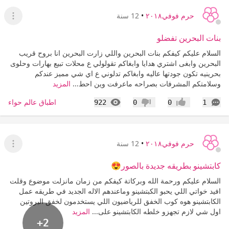
حرم فوفي٢٠١٨
•
12 سنة
عرض ا
بنات البحرين تفضلو
السلام عليكم كيفكم بنات البحرين واللي زارت البحرين انا بروح قريب
البحرين وابغى اشتري هدايا وابغاكم تقولولي ع محلات تبيع بهارات وحلوى
بحرينيه تكون جودتها عاليه وابغاكم تدلوني ع اي شي مميز عندكم
وسلامتكم المشرفات بصراحه ماعرفت وين احط...
المزيد
التعليقات
المشاهدات
اطباق عالم حواء
922
0
0
1
إعجاب
عدم إعجاب
حرم فوفي٢٠١٨
•
12 سنة
عرض ا
كابتشينو بطريقه جديدة بالصور😍
السلام عليكم ورحمة الله وبركاتة كيفكم من زمان مانزلت موضوع وقلت
افيد خواتي اللي يحبو الكبتشينو وماعندهم الاله الجديد في طريقه عمل
الكابتشينو هوه كوب الخفق للرياضيون اللي يستخدمون لخفق البروتين
اول شي لازم تجهزو خلطه الكابتشينو على...
المزيد
+2