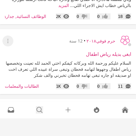
بالرياض خطاب ايش الاجراء اللي...
المزيد
التعليقات
المشاهدات
الوظائف النسائية, جدارة, ط
2K
0
0
18
إعجاب
عدم إعجاب
حرم فوفي٢٠١٨
•
12 سنة
عرض القا
ابغى بديله رياض اطفال
السلام عليكم ورحمة الله وبركاته كيفكم اختي الحمد لله تعينت وتخصصها
رياض اطفال وجهوها لتهامه قحطان وتبغى سراة عبيده اللي تعرف اخت
او صديقه او جاره تبغى تهامه قحطان تخبرني والف شكر
التعليقات
المشاهدات
الطالبات والمعلمات
1K
0
0
11
إعجاب
عدم إعجاب
حرم فوفي٢٠١٨
•
13 سنة
عرض القا
فطوري لثالث يوم برمضان
السلام عليكم ورحمة الله وبركاته كيفكم مع رمضان هذا فطوري كان تمر