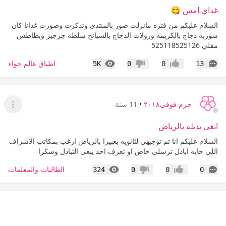
غداي امس 😋
السلام عليكم من فتره مانزلت صور بالمنتدى وتذكرت وصورت غدانا كان
شوربه دجاج بالكريمه ورولات الدجاج بالسبانخ سلطه جرجير وبطاطس
مقلي 525118525126
التعليقات
المشاهدات
اطباق عالم حواء
5K
0
0
13
إعجاب
عدم إعجاب
حرم فوفي٢٠١٨
•
11 سنة
عرض ا
ابغى بديله بالرياض
السلام عليكم انا تم توجيهي لثانويه بغبيرا بالرياض ارغب بمكاتب الاشراف
اللي حابه ابادل ترسلي خاص او تعرف احد يبغى التبادل وشكرا
التعليقات
المشاهدات
الطالبات والمعلمات
324
0
0
0
إعجاب
عدم إعجاب