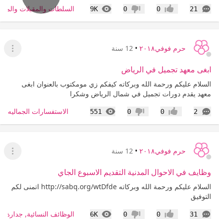
التعليقات
المشاهدات
السلطات والمقبلات والمش
9K
0
0
21
إعجاب
عدم إعجاب
حرم فوفي٢٠١٨
•
12 سنة
عرض ا
ابغى معهد تجميل في الرياض
السلام عليكم ورحمة الله وبركاته كيفكم زي مومكتوب بالعنوان ابغى
معهد يقدم دورات تجميل في شمال الرياض وشكرا
التعليقات
المشاهدات
الاستفسارات الجماليه
551
0
0
2
إعجاب
عدم إعجاب
حرم فوفي٢٠١٨
•
12 سنة
عرض ا
وظايف في الاحوال المدنية التقديم الاسبوع الجاي
السلام عليكم ورحمة الله وبركاته http://sabq.org/wtDfde اتمنى لكم
التوفيق
التعليقات
المشاهدات
الوظائف النسائية, جدارة, ط
6K
0
0
31
إعجاب
عدم إعجاب