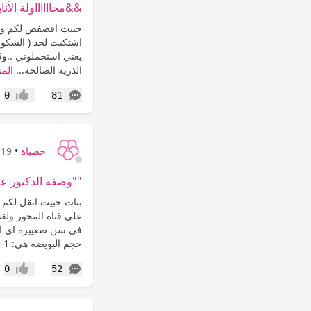
&&محااااااولة الأناب
حبيت افضفض لكم واقو
اشتكيت لحد ( الشكو
يعني استحملوني ..وقب
الذرية الصالحة...
المز
التعليقات
0
81
إعجاب
حصباة
•
19 سنة
""وصفة الدكتور عا
بنات حبيت انقل لكم خ
على قناه المحور ولقد
حجم البويضه هى: 1-...
التعليقات
0
52
إعجاب