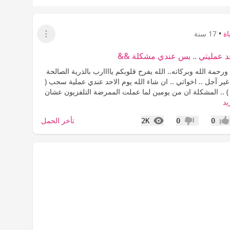
ة
•
17 سنة
عرض القائمة
حد عمليتي .. بس عندي مشكلة &&
ورحمة الله وبركاته.. الله يفرح قلوبكم ياااارب بالذرية الصالحة
لا غير آجل .. اخواتي .. ان شاء الله يوم الاحد عندي عملية سحب (
 ) .. المشكلة ان من يومين لما عملت الممرضة التلفزيون عشان
يد
المشاهدات
تأخر الحمل
2K
0
0
جاب
عدم إعجاب