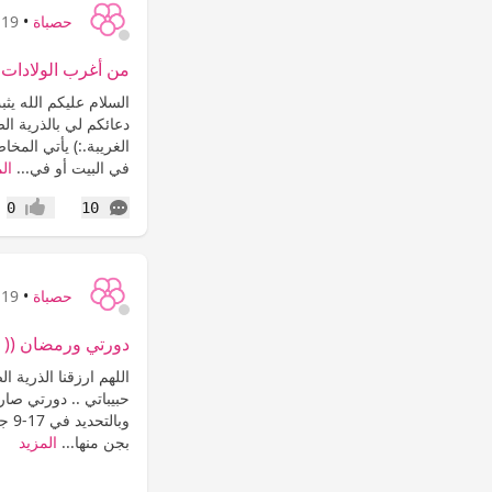
حصباة
•
19 سنة
من أغرب الولادات 
السلام عليكم الله يث
دعائكم لي بالذرية ال
الغريبة.:) يأتي المخا
في البيت أو في...
ال
التعليقات
0
10
إعجاب
حصباة
•
19 سنة
دورتي ورمضان (( سااا
اللهم ارزقنا الذرية الص
حبيباتي .. دورتي صا
وبا
بجن منها...
المزيد