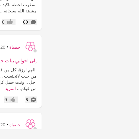
انتظرت لحظة تاكيد ح
مشيئة الله سبحانه...
التعليقات
0
60
إعجاب
حصباة
•
20 سنة
إلى اخواتي بنات ح
اللهم ارزق كل من فتح
من حيث لاتحتسب ..وا
آجل .. وثبت حمل كل حاا
من فيكم...
المزيد
التعليقات
0
6
إعجاب
حصباة
•
20 سنة
&&&صديقتي محتاجة 