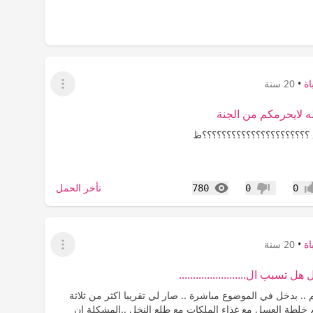
ة
•
20 سنة
عرض القائمة
له لايحرمكم من الجنة
 ؟؟؟؟؟؟؟؟؟؟؟؟؟؟؟؟؟؟؟؟؟؟ظ
المشاهدات
تأخر الحمل
780
0
0
اب
عدم إعجاب
ة
•
20 سنة
عرض القائمة
 تسبب ال........................
.. بدخل في الموضوع مباشرة .. صار لي تقريبا اكثر من ثلاثة
خلطة العسل مع غذاء الملكات مع طلع النخل ..المشكلة ان