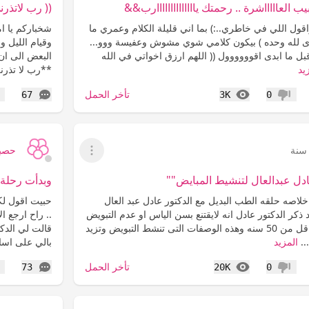
يب العاااااشرة .. رحمتك ياااااااااااااارب&&
(( رب لاتذرن
ل اللي في خاطري..:) بما اني قليلة الكلام وعمري ما
شخباركم يا ام
ى لله وحده ) بيكون كلامي شوي مشوش وعفيسة ووو...
وقيام الليل و
ل ما ابدى اقوووووول (( اللهم ارزق اخواتي في الله
البعض الى ان 
يد
**رب لا تذرن
المشاهدات
التعليقات
تأخر الحمل
67
3K
0
عدم إعجاب
إع
حصبا
عرض القائمة
دل عبدالعال لتنشيط المبايض""
وبدأت رحلة 
لاصه حلقه الطب البديل مع الدكتور عادل عبد العال
حبيت اقول لكم
 ذكر الدكتور عادل انه لايقتنع بسن الياس او عدم التبويض
.. راح ارجع ا
فى سن صغييره اى اقل من 50 سنه وهذه الوصفات التى تنشط التبويض وتزيد
قالت لي الدكت
المزيد
بالي على اس
المشاهدات
التعليقات
تأخر الحمل
73
20K
0
عدم إعجاب
إع