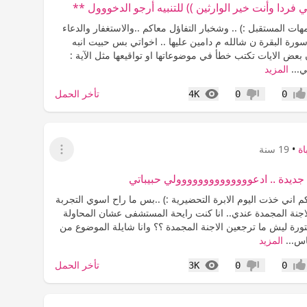
ي فردا وأنت خير الوارثين )) للتنبيه أرجو الدخووول **
هات المستقبل :) .. وشخبار التفاؤل معاكم ..والاستغفار والدعاء
سورة البقرة ن شالله م دامين عليها .. اخواتي بس حبيت انبه
بعض الايات تكتب خطأ في موضوعاتها او تواقيعها مثل الآية :
ي...
المزيد
المشاهدات
تأخر الحمل
4K
0
0
جاب
عدم إعجاب
ة
•
19 سنة
عرض القائمة
جديدة .. ادعوووووووووووووولي حبيباتي
 اني خذت اليوم الابرة التحضيرية :) ..بس ما راح اسوي التجربة
لاجنة المجمدة عندي.. انا كنت رايحة المستشفى عشان المحاولة
ورة ليش ما ترجعين الاجنة المجمدة ؟؟ وانا شايلة الموضوع من
اس...
المزيد
المشاهدات
تأخر الحمل
3K
0
0
جاب
عدم إعجاب