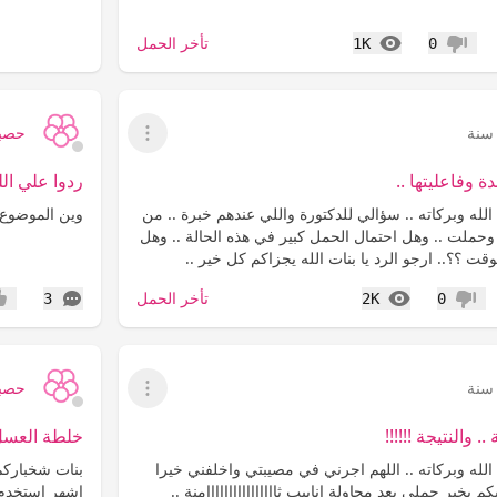
المشاهدات
تأخر الحمل
1K
0
عدم إعجاب
حصبا
عرض القائمة
ة وفاعليتها ..
ردوا علي ال
لله وبركاته .. سؤالي للدكتورة واللي عندهم خبرة .. من
وين الموضوع
وحملت .. وهل احتمال الحمل كبير في هذه الحالة .. وهل
ت ؟؟.. ارجو الرد يا بنات الله يجزاكم كل خير ..
المشاهدات
التعليقات
تأخر الحمل
3
2K
0
عدم إعجاب
إعج
حصبا
عرض القائمة
. والنتيجة !!!!!!
خلطة العسل هل
لله وبركاته .. اللهم اجرني في مصيبتي واخلفني خيرا
بنات شخباركم 
م بخبر حملي بعد محاولة انابيب ثاااااااااااااااامنة ..
اشهر استخدم 