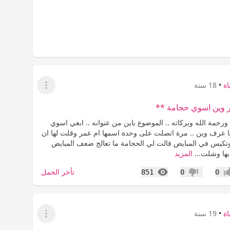
ة
•
18 سنة
عرض القائمة
 وين اسوي حجامة **
ورحمة الله وبركاته .. الموضوع باين من عنوانه .. ابغي اسوي
عرف وين .. مرة اتصلت على وحدة اسمها ام عمر وقلت لها ان
يس في المبايض قالت لي الحجامة ما تعالج ضعف المبايض
 بها وشلت...
المزيد
المشاهدات
تأخر الحمل
851
0
0
اب
عدم إعجاب
ة
•
19 سنة
عرض القائمة