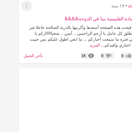
ة
•
19 سنة
عرض القائمة
 الفليبينية تيتا في الدوحة&&&&
تحت هذه الصفحة أسعدها وأكرمها بالذرية الصالحة عاجلا غير
لق كل حامل يا أرحم الراحمين .. آمين .. شخبااااااركم يا
 فترة ما سمعت أخباركم ... ما ابغي اطول عليكم بس حبيت
اخباري وافيدكم...
المزيد
المشاهدات
تأخر الحمل
1K
0
0
جاب
عدم إعجاب