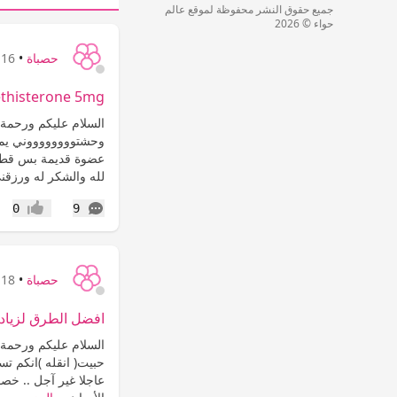
جميع حقوق النشر محفوظة لموقع عالم
حواء © 2026
حصباة
•
16 سنة
thisterone 5mg
وحشتووووووووني يمك
عضوة قديمة بس قطعت
لله والشكر له ورزقني
التعليقات
0
9
إعجاب
حصباة
•
18 سنة
افضل الطرق لزيادة 
السلام عليكم ورحمة ا
حبيت( انقله )انكم تس
عاجلا غير آجل .. خصو