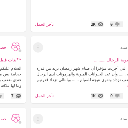
المشاهدات
تأخر الحمل
2K
0
عدم إعجاب
حصبا
عرض القائمة
 الرجال...........
**بنات قطر
 التي أجريت مؤخرا أن صيام شهر رمضان يزيد من قدرة
السلام عليكم 
..... وأن عدد الحيوانات المنوية والهرمونات لدى الرجال
حجامة بس ما 
 تزداد وتقوى نتيجة للصيام ...... وبالتالي تزداد قدرتهم
عندي ضعف وتك
وما لها علاقة
المشاهدات
التعليقات
تأخر الحمل
7
1K
0
عدم إعجاب
إعج
حصبا
عرض القائمة