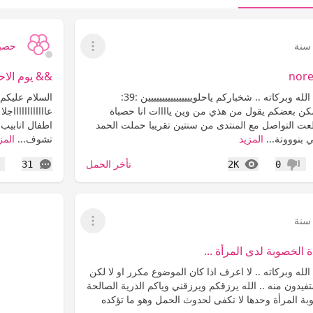
حصبا
عرض القائمة
nore
&& يوم الا
السلام عليكم ورحمة الله وبركاته .. شخباركم ياحلويييييييييييييييين :39:
السلام عليكم 
ن بعضكم يقول من هذي من وين ياااات انا حصباة
عااااااااااااج
 التواصل مع المنتدى من سنتين تقريبا حملت الحمد
اطفال انابيب
 بنوووتة...
المزيد
تشوف...
المز
المشاهدات
التعليقات
تأخر الحمل
31
2K
0
عدم إعجاب
إع
عرض القائمة
الخصوبة لدى المرأة ...
لله وبركاته .. لا اعرف اذا كان الموضوع مكرر او لا لكن
تفيدون منه .. الله يرزقكم ويرزقني وياكم الذرية الصالحة
بة المرأة وحدها لا تكفى لحدوث الحمل وهو ما تؤكده