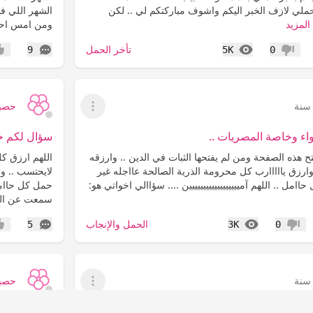
ملي لازف الخبر اليكم واشوف مباركتكم لي .. لكن
الشهر اللي فا
المزيد
ومن امس احس
المشاهدات
التعليقات
تأخر الحمل
9
5K
0
عدم إعجاب
إعج
حصبا
عرض القائمة
واء وخاصة المصريات ..
سؤال لكم خو
 هذه الصفحة ومن لم يفتحها الثبات في الدين .. وارزقه
اللهم ارزق ك
رزق يااااارب كل محرومة الذرية الصالحة عااجله غير
لايحتسب .. وا
مل .. اللهم آميييييييييييييييييين .... سؤاالي اخواتي هو:
حمل كل حاامل ي
سمعت عن الد
المشاهدات
التعليقات
الحمل والإنجاب
5
3K
0
عدم إعجاب
إعج
حصبا
عرض القائمة
لدعاااااااااااااائكم&&&
&&&صديقتي م