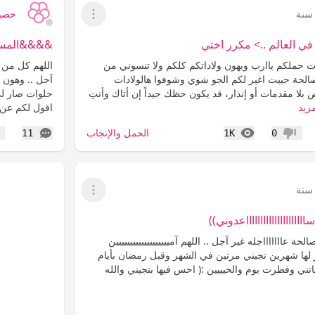
حصبا
عرض القائمة
في العالم ..> مكرر اختي
&&&&المسادة
بت حملكم ياارب ويهون ولاداتكم كلكم ولا تنسوني من
اللهم كل من ف
صالحة حبيت اغير لكم الجو شوي وشوفوا هالولادات
آجل .. وهون ط
ض بلا مقدمات أو إنذار، قد يكون حظك جيداً إن أتاك وأنتِ
حلوات صار لي
مزيد
اقول لكم عن 
المشاهدات
التعليقات
الحمل والإنجاب
11
1K
0
عدم إعجاب
إع
عرض القائمة
ااااااااااااااااااعدوني))
الحة عاااااااجله غير آجل .. اللهم آمييييييييييييييييييين
ر لها شهرين تجيني مرتين في الشهر وقبل رمضان بأيام
لتحديد في 17-9 جاتني وفطرت يوم والحيييين :( احس فيها بتجيني والله