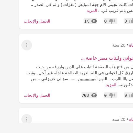
ت كانت تجيني الام جهة المبايض ( نغزات ) والم في الصدر ..
 بالم غريب في...
المزيد
المشاهدات
الحمل والإنجاب
1K
0
0
اب
عدم إعجاب
ة
•
20 سنة
عرض القائمة
اتي ولبنات مصر خاصة ...
ل من فتح هذه الصفحة الثبات على الدين وارزقه من حيث
رزق كل اخواتي في الله الذرية الصالحة عاجله غير آجل ..وثبت
ااااااارب .. اللهم أمييييييييييين ...... سؤالي عزيزاتي .. من
كتورة...
المزيد
المشاهدات
الحمل والإنجاب
708
0
0
اب
عدم إعجاب
ة
•
20 سنة
عرض القائمة
حتاجة لدعاااااااااااااائكم&&&