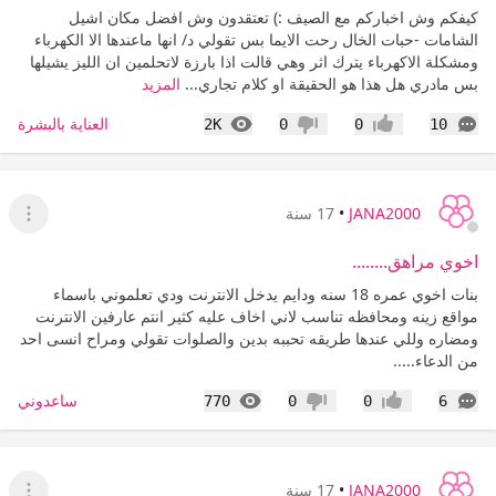
كيفكم وش اخباركم مع الصيف :) تعتقدون وش افضل مكان اشيل
الشامات -حبات الخال رحت الايما بس تقولي د/ انها ماعندها الا الكهرباء
ومشكلة الاكهرباء يترك اثر وهي قالت اذا بارزة لاتحلمين ان الليز يشيلها
بس مادري هل هذا هو الحقيقة او كلام تجاري...
المزيد
التعليقات
المشاهدات
العناية بالبشرة
2K
0
0
10
إعجاب
عدم إعجاب
JANA2000
•
17 سنة
عرض ا
اخوي مراهق........
بنات اخوي عمره 18 سنه ودايم يدخل الانترنت ودي تعلموني باسماء
مواقع زينه ومحافظه تناسب لاني اخاف عليه كثير انتم عارفين الانترنت
ومضاره وللي عندها طريقه تحببه بدين والصلوات تقولي ومراح انسى احد
من الدعاء.....
التعليقات
المشاهدات
ساعدوني
770
0
0
6
إعجاب
عدم إعجاب
JANA2000
•
17 سنة