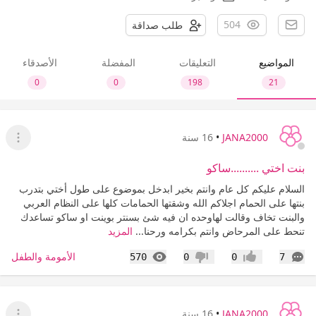
504
طلب صداقة
المواضيع
التعليقات
المفضلة
الأصدقاء
0
0
198
21
JANA2000
•
16 سنة
عرض ا
بنت اختي ..........ساكو
السلام عليكم كل عام وانتم بخير ابدخل بموضوع على طول أختي بتدرب
بنتها على الحمام اجلاكم الله وشقتها الحمامات كلها على النظام العربي
والبنت تخاف وقالت لهاوحده ان فيه شئ بسنتر بوينت او ساكو تساعدك
تنحط على المرحاض وانتم بكرامه ورحنا...
المزيد
التعليقات
المشاهدات
الأمومة والطفل
570
0
0
7
إعجاب
عدم إعجاب
JANA2000
•
16 سنة