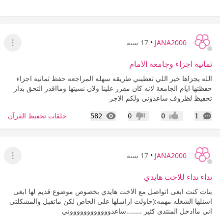
JANA2000
•
17 سنة
عرض ا
ثمانية اجزاء وجامعة الامام
الله يجزاها خير اللي تعطيني طريقه سهله المراجعه حفظ ثمانية اجزاء
حفظتها ايام الجامعة لانه كان مقرر علينا ولان نسيتها ومااقدر التحق بدار
تحفيظ لظروف ساعدوني ولكم الاجر
التعليقات
المشاهدات
حلقات تحفيظ القرآن
582
0
0
1
إعجاب
عدم إعجاب
JANA2000
•
17 سنة
عرض ا
نداء نداء للاخت هايدي
بنات كنت ابغى اتواصل مع الاخت هايدي بخصوص موضوع قديم لها ابغى
اسئلها الشغله مهمه:(حاولت اراسلها على الخاص لكن ماتقبل والمشكلتي
اني ماادخل المنتدى كثير ........ساعدووووووووووووني