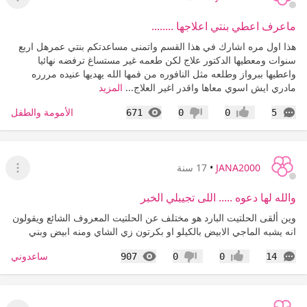
عرض ا
ماعرف اعطي بنتي اعلاجها ........
هذا اول مره اشارك في هذا القسم واتمنى مساعدتكم بنتي عمرهل اربع
سنوات ومعطيها الدكتور علاج لكن طعمه غير مستساغ ترفضه نهائيا
واعطيها ببرواز وطلعه مثل النافوره من فمها الله يهديها عنيده مررره
مادري ايش اسوي معاها واقدر اغير العلاج...
المزيد
التعليقات
المشاهدات
الأمومة والطفل
671
0
0
5
إعجاب
عدم إعجاب
JANA2000
•
17 سنة
عرض ا
والله لها دعوه ..... اللى تجيبلي الخبر
وين ألقى الحلتيت البارد هو مختلف عن الحلتيت المعروف الشائع ويقولون
انه يشبه الماجي الابيض بالكيلو او بكرتون زي الشاي ومنه ابيض وبني
التعليقات
المشاهدات
ساعدوني
907
0
0
14
إعجاب
عدم إعجاب