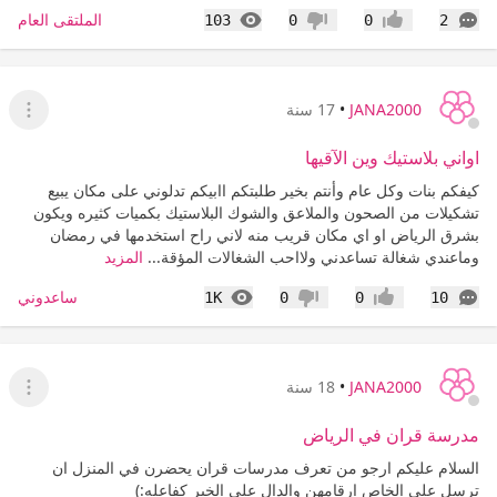
التعليقات
المشاهدات
الملتقى العام
103
0
0
2
إعجاب
عدم إعجاب
JANA2000
•
17 سنة
عرض ا
اواني بلاستيك وين الآقيها
كيفكم بنات وكل عام وأنتم بخير طلبتكم اابيكم تدلوني على مكان يبيع
تشكيلات من الصحون والملاعق والشوك البلاستيك بكميات كثيره ويكون
بشرق الرياض او اي مكان قريب منه لاني راح استخدمها في رمضان
وماعندي شغالة تساعدني ولااحب الشغالات المؤقة...
المزيد
التعليقات
المشاهدات
ساعدوني
1K
0
0
10
إعجاب
عدم إعجاب
JANA2000
•
18 سنة
عرض ا
مدرسة قران في الرياض
السلام عليكم ارجو من تعرف مدرسات قران يحضرن في المنزل ان
ترسل علي الخاص ارقامهن والدال على الخير كفاعله:)