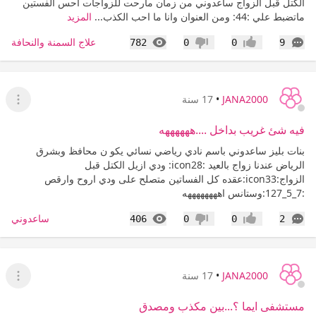
الكتل قبل الزواج ساعدوني من زمان مارحت للزواجات احس الفستين
ماتضبط علي :44: ومن العنوان وانا ما احب الكذب...
المزيد
التعليقات
المشاهدات
علاج السمنة والنحافة
782
0
0
9
إعجاب
عدم إعجاب
JANA2000
•
17 سنة
عرض ا
فيه شئ غريب بداخل ....ههههههه
بنات بليز ساعدوني باسم نادي رياضي نسائي يكو ن محافظ وبشرق
الرياض عندنا زواج بالعيد :icon28: ودي ازيل الكتل قبل
الزواج:icon33:عقده كل الفساتين متصلح على ودي اروح وارقص
:7_5_127:وستانس اههههههههه
التعليقات
المشاهدات
ساعدوني
406
0
0
2
إعجاب
عدم إعجاب
JANA2000
•
17 سنة
عرض ا
مستشفى ايما ؟...بين مكذب ومصدق