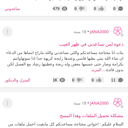
التعليقات
المشاهدات
ساعدوني
479
0
0
0
إعجاب
عدم إعجاب
JANA2000
•
18 سنة
عرض ا
دعوة لمن تساعدني في ظهر الغيب
بنات انا محتاجة مساعدتكم واللي تساعدني والله ماراح انساها من الدعاء
ان شاء الله بنتي بطنها قاسي وعندها رايحة كريهة جدا اذا سوتهاوانتم
بكرامة وصار حتى جسمها معفن وله ريحة وعطيتها رشاد مع العسل لكن
بدون فائدة...
المزيد
التعليقات
المشاهدات
المنزل والديكور
1K
0
0
11
إعجاب
عدم إعجاب
JANA2000
•
18 سنة
عرض ا
مشكلة تحميل الملفات وهذا المسج
السلام عليكم : اخواتي محتاجة مساعدتكم كل مابغيت احمل ملفات من