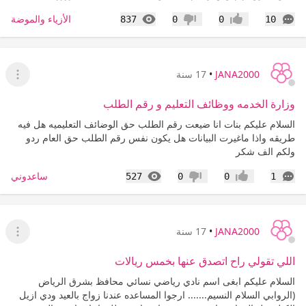
التعليقات
المشاهدات
الأزياء والموضة
837
0
0
10
إعجاب
عدم إعجاب
JANA2000
•
17 سنة
عرض ا
وزارة الخدمه ووظائف التعليم و رقم الطلب
السلام عليكم بنات انا ضيعت رقم الطلب حق الوضائف التعليميه هل فيه
طريقه واذا ماغيرت البيانات هل يكون نفس رقم الطلب حق العام ردو
ولكم الف شكر
التعليقات
المشاهدات
ساعدوني
527
0
0
1
إعجاب
عدم إعجاب
JANA2000
•
17 سنة
عرض ا
اللي تقولي راح اتصدق عنها بخمس ريالات
السلام عليكم ابغى اسم نادي رياضي نسائي محافظ بشرق الرياض
(الروابي السلام النسيم....... ارجوا المساعده عندنا زواج بالعيد ودي ازيل