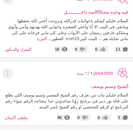
عرض ا
فيه وحده محتااااااسه داخـــــــــل
السلام عليكم كيفكم ياحوائيات قدرالله وتزوجت أختي الله يحفظها
ومابقى في البيت الا أنا وأختي الصغيره وخواني الله يهديهم وأمي وأبوي
ومثلكم عارفين رمضان على الأبواب وعلى كثر ماني فرحانه على كثر
ماني شايله هم ... البيت كبير:icon33: الفطور...
المزيد
التعليقات
المشاهدات
المنزل والديكور
1K
0
0
13
إعجاب
عدم إعجاب
JANA2000
•
17 سنة
عرض ا
الشيخ وسيم يوسف
السلام عليكم بنات من تعرف رقم الشيخ المفسر وسيم يوسف اللي يطلع
على قناة نور دبي في برنامج روْيا ساعدوني جدا محتاجه الرقم سواء رقم
البرنامج او الرقم الشخصي او رقم الشيخ ناصر السنه
التعليقات
المشاهدات
ملتقى الإيمان
4K
0
0
3
إعجاب
عدم إعجاب