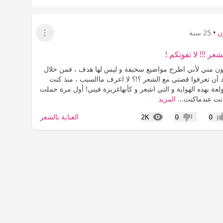
ن
•
25 سنة
عرض القائمة
ر !!! لا تفوتكم !
ن مني لأني اطرح مواضيع سخيفة و ليس لها هدف ، فمن خلال
د أن تعرفوا قصتي مع الشعر ؟!؟ لا اعرف ماالسبب ، منذ كنت
لعة بهذه الهواية و التي اشعر و كأنهاغريزة فيني! أول مرة حملت
نت عندماكنت...
المزيد
المشاهدات
العناية بالشعر
2K
0
0
اب
عدم إعجاب