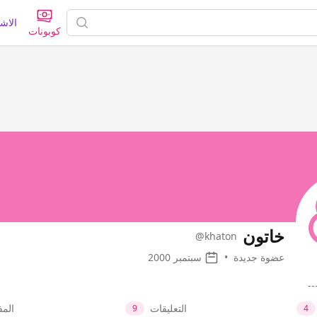
الاش
كوبونات
خاتون
@khaton
عضوة جديدة
•
سبتمبر 2000
--
التعليقات
الم
9
4