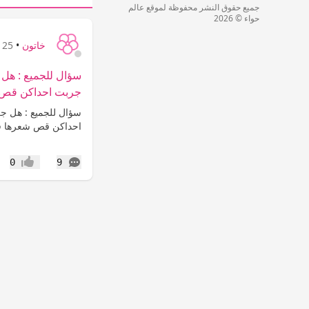
جميع حقوق النشر محفوظة لموقع عالم
حواء © 2026
خاتون
•
25 سنة
سؤال للجميع : هل
جربت احداكن قص 
سؤال للجميع : هل ج
احداكن قص شعرها في
التعليقات
0
9
إعجاب