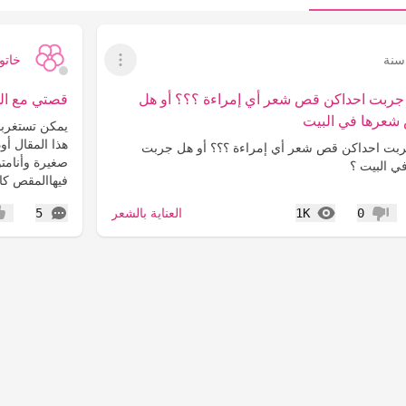
خاتو
عرض القائمة
 جربت احداكن قص شعر أي إمراءة ؟؟؟ أو هل
قصتي مع الشع
شعرها في البيت
يمكن تستغربو
هذا المقال أو
ربت احداكن قص شعر أي إمراءة ؟؟؟ أو هل جربت
صغيرة وأنامتو
 البيت ؟
فيهاالمقص كا
المشاهدات
التعليقات
العناية بالشعر
5
1K
0
عدم إعجاب
إعج