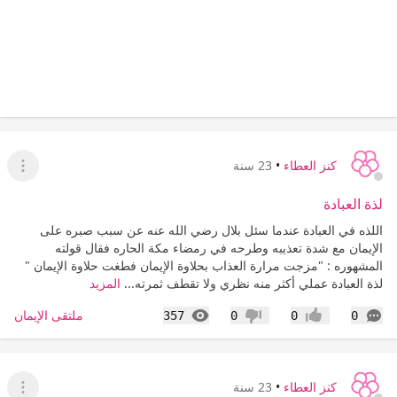
كنز العطاء
•
23 سنة
عرض ا
لذة العبادة
اللذه في العبادة عندما سئل بلال رضي الله عنه عن سبب صبره على
الإيمان مع شدة تعذيبه وطرحه في رمضاء مكة الحاره فقال قولته
المشهوره : "مزجت مرارة العذاب بحلاوة الإيمان فطغت حلاوة الإيمان "
لذة العبادة عملي أكثر منه نظري ولا تقطف ثمرته...
المزيد
التعليقات
المشاهدات
ملتقى الإيمان
357
0
0
0
إعجاب
عدم إعجاب
كنز العطاء
•
23 سنة
عرض ا