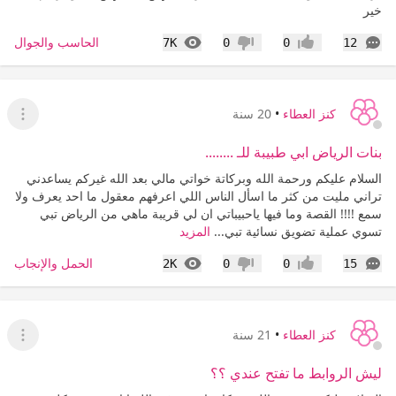
خير
التعليقات
المشاهدات
الحاسب والجوال
7K
0
0
12
إعجاب
عدم إعجاب
كنز العطاء
•
20 سنة
عرض ا
بنات الرياض ابي طبيبة للـ ........
السلام عليكم ورحمة الله وبركاتة خواتي مالي بعد الله غيركم يساعدني
تراني مليت من كثر ما اسأل الناس اللي اعرفهم معقول ما احد يعرف ولا
سمع !!!! القصة وما فيها ياحبيباتي ان لي قريبة ماهي من الرياض تبي
تسوي عملية تضويق نسائية تبي...
المزيد
التعليقات
المشاهدات
الحمل والإنجاب
2K
0
0
15
إعجاب
عدم إعجاب
كنز العطاء
•
21 سنة
عرض ا
ليش الروابط ما تفتح عندي ؟؟