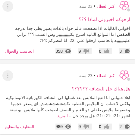
كنز العطاء
•
23 سنة
عرض ا
ارجوكم اخبروني لماذا ؟؟؟
اخواتي الغاليات اذا تصفحت عالم حواء بالذات يصير بطى جدا لدرجة
الطفش اما المواقع الثانية اسرع بكثييييييييير وش السبب ؟؟؟ تراني
عليميييييه بالحاسب ارفقوا علي :22: انا انتظركم :14:
التعليقات
المشاهدات
الحاسب والجوال
358
0
0
3
إعجاب
عدم إعجاب
كنز العطاء
•
23 سنة
عرض ا
هل هناك حل للنشافة ؟؟؟؟؟؟
اهلا حبيباتي انا اضع الملابس بعد غسلها في النشافة الكهربائية الاتوماتيكية
ولكني لاحظت ان الملابس القطنية تكششششششش اي يصغر حجمها
وخصوصا ملابس طفلي ذو العام و النصف اصبحت كأنها ملابس ابو ستة
اشهر :21: :21: :21: هل يوجد حل...
المزيد
التعليقات
المشاهدات
التنظيف والتنظيم
980
0
0
2
إعجاب
عدم إعجاب