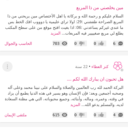
مين يخلصني من ذا المربع
السلام عليكم و رحمة الله و بركاتة يا اهل الأختصاص مين يريحني من ذا
المربع الصراحة طفشني :29: اولا تراي عليمية يا دوووب افك الخط بس
ما عندي غيركم يساعدني :06: اذا بغيت افتح موقع من على سطح المكتب
يطلع لي مربع صغيييير فيه المربعات...
المزيد
التعليقات
المشاهدات
الحاسب والجوال
703
0
0
6
إعجاب
عدم إعجاب
كنز العطاء
•
22 سنة
عرض ا
هل تحبون ان يبارك الله لكم ....
البركة الحمد لله رب العالمين والصلاة والسلام على نبينا محمد وعلى آله
وصحبه أجمعين وبعد: فإن الإنسان وهو يسير في هذه الدنيا يطمع أن يزاد
في وقته، وعمره، وماله، وأبنائه، وجميع محبوباته، التي هي مظنة السعادة
لديه. والمسلم يدعو الله...
المزيد
التعليقات
المشاهدات
ملتقى الإيمان
615
0
0
4
إعجاب
عدم إعجاب