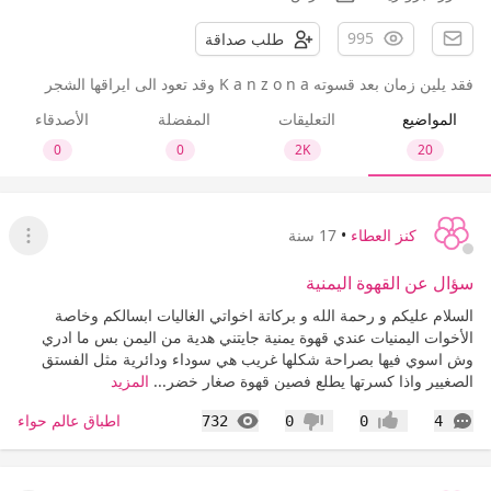
995
طلب صداقة
فقد يلين زمان بعد قسوته K a n z o n a وقد تعود الى ايراقها الشجر
المواضيع
التعليقات
المفضلة
الأصدقاء
0
0
2K
20
كنز العطاء
•
17 سنة
عرض ا
سؤال عن القهوة اليمنية
السلام عليكم و رحمة الله و بركاتة اخواتي الغاليات ابسالكم وخاصة
الأخوات اليمنيات عندي قهوة يمنية جايتني هدية من اليمن بس ما ادري
وش اسوي فيها بصراحة شكلها غريب هي سوداء ودائرية مثل الفستق
الصغيير واذا كسرتها يطلع فصين قهوة صغار خضر...
المزيد
التعليقات
المشاهدات
اطباق عالم حواء
732
0
0
4
إعجاب
عدم إعجاب