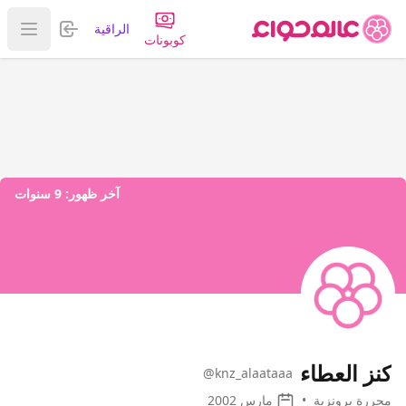
تسجيل الدخول
الراقية
عرض ا
كوبونات
آخر ظهور:
9 سنوات
كنز العطاء
@knz_alaataaa
محررة برونزية
•
مارس 2002