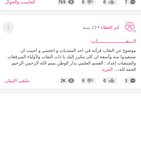
التعليقات
المشاهدات
الحاسب والجوال
769
0
0
7
إعجاب
عدم إعجاب
كنز العطاء
•
23 سنة
عرض ا
الــنقــــــــــــــــــاب
موضوع عن النقاب قرأته في احد المنتديات و اعجبني و احببت ان
تستفيدوا منه وآسفة ان كان مكرر إليك يا ذات النقاب ولأولياء المبرقعات
والمتنقبات إعداد : القسم العلمي بدار الوطن بسم الله الرحمن الرحيم
الحمد لله،...
المزيد
التعليقات
المشاهدات
ملتقى الإيمان
2K
0
0
3
إعجاب
عدم إعجاب