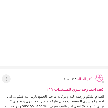
كنز العطاء
•
18 سنة
عرض ا
كيف احط رقم سري للمستندات ؟؟؟
السلام عليكم ورحمة الله و بركاتة مرحبا بالجميع بارك الله فيكم ,,, ابي
احط رقم سري للمستندات ولاني عارفه :( من ياخذ اجري و يعلمني ؟
تراني عليميه ولا عندي احد بالبيت يعرف :angry2::angry2: وجزاكم الله