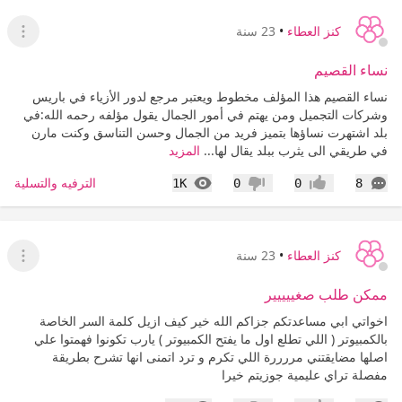
كنز العطاء
•
23 سنة
عرض ا
نساء القصيم
نساء القصيم هذا المؤلف مخطوط ويعتبر مرجع لدور الأزياء في باريس
وشركات التجميل ومن يهتم في أمور الجمال يقول مؤلفه رحمه الله:في
بلد اشتهرت نساؤها بتميز فريد من الجمال وحسن التناسق وكنت مارن
في طريقي الى يثرب ببلد يقال لها...
المزيد
التعليقات
المشاهدات
الترفيه والتسلية
1K
0
0
8
إعجاب
عدم إعجاب
كنز العطاء
•
23 سنة
عرض ا
ممكن طلب صغييييير
اخواتي ابي مساعدتكم جزاكم الله خير كيف ازيل كلمة السر الخاصة
بالكمبيوتر ( اللي تطلع اول ما يفتح الكمبيوتر ) يارب تكونوا فهمتوا علي
اصلها مضايقتني مررررة اللي تكرم و ترد اتمنى انها تشرح بطريقة
مفصلة تراي عليمية جوزيتم خيرا