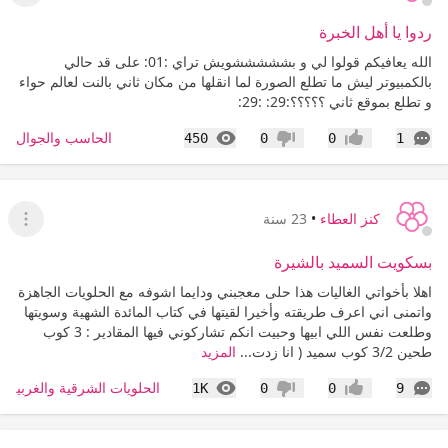
ردوا يا أهل الخبرة
الله يعافيكم قولوا لي و بشششششويش تراي :01: على قد حالي
بالكمبيوتر ليش ما تطلع الصورة لما انقلها من مكان ثاني بالنت لعالم حواء
و تطلع بموقع ثاني ؟؟؟؟؟:29: :29:
التعليقات
المشاهدات
الحاسب والجوال
450
0
0
1
إعجاب
عدم إعجاب
كنز العطاء
•
23 سنة
عرض ا
بسكويت السميد بالشيرة
اهلا بأخواتي الغاليات هذا حلى معجبني ودايما اشوفه مع الحلويات الجاهزة
واتمنى اني اعرف طريقته وأخيرا لقيتها في كتاب المائدة الشهية وسويتها
وطلعت نفس اللي ابيها وحبيت انكم تشاركوني فيها المقادير : 3 كوب
طحين 3/2 كوب سميد ( انا زدت...
المزيد
التعليقات
المشاهدات
الحلويات الشرقية والغربية
1K
0
0
9
إعجاب
عدم إعجاب