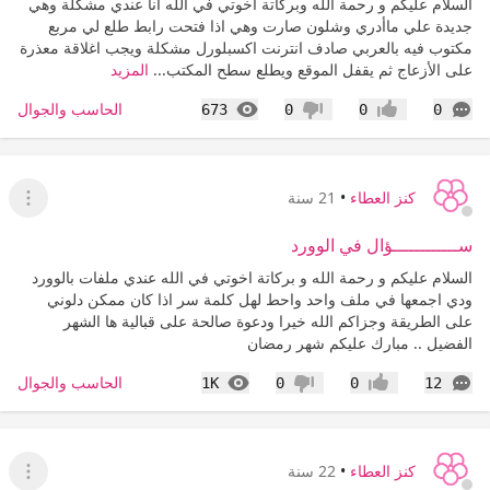
السلام عليكم و رحمة الله وبركاتة اخوتي في الله انا عندي مشكلة وهي
جديدة علي ماأدري وشلون صارت وهي اذا فتحت رابط طلع لي مربع
مكتوب فيه بالعربي صادف انترنت اكسبلورل مشكلة ويجب اغلاقة معذرة
على الأزعاج ثم يقفل الموقع ويطلع سطح المكتب...
المزيد
التعليقات
المشاهدات
الحاسب والجوال
673
0
0
0
إعجاب
عدم إعجاب
كنز العطاء
•
21 سنة
عرض ا
ســــــــــــؤال في الوورد
السلام عليكم و رحمة الله و بركاتة اخوتي في الله عندي ملفات بالوورد
ودي اجمعها في ملف واحد واحط لهل كلمة سر اذا كان ممكن دلوني
على الطريقة وجزاكم الله خيرا ودعوة صالحة على قبالية ها الشهر
الفضيل .. مبارك عليكم شهر رمضان
التعليقات
المشاهدات
الحاسب والجوال
1K
0
0
12
إعجاب
عدم إعجاب
كنز العطاء
•
22 سنة
عرض ا