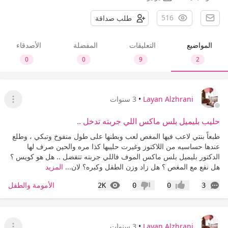
516
طلب صداقة
المواضيع
التعليقات
المفضلة
الأصدقاء
0
0
9
2
Layan Alzhrani
•
3 سنوات
عرض ا
حليب بليميل بلس ماكس اللي جربته تدخل ..
طبعاً بنتي لاعب فيها المغص لعب وبطنها على طول منفوخ وتبكي ، وطلع
عندها حساسيه من اللاكتوز وغيرت حليبها كذا مره والحين صرف لها
الدكتور بليميل بلس ماكس الموف فاللي جربته تتفضل .. هل هو كويس ؟
هل نفع مع المغص ؟ هل زاد وزن الطفل وكبره؟ لان...
المزيد
التعليقات
المشاهدات
الأمومة والطفل
2K
0
0
3
إعجاب
عدم إعجاب
Layan Alzhrani
•
3 سنوات