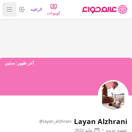
تسجيل الدخول
الراقية
عرض ا
كوبونات
آخر ظهور:
سنتين
Layan Alzhrani
@layan_alzhrani
عضوة جديدة
•
يوليو 2022