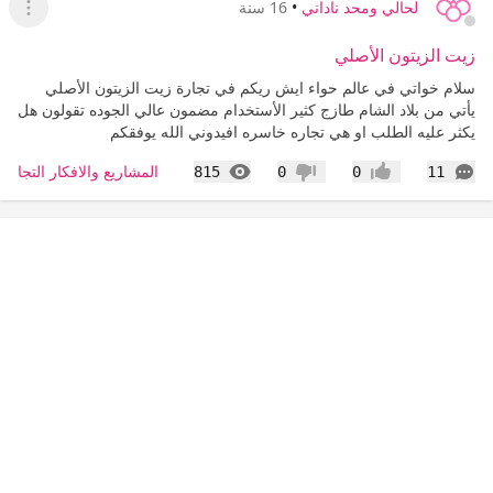
لحالي ومحد ناداني
•
16 سنة
عرض ا
زيت الزيتون الأصلي
سلام خواتي في عالم حواء ايش ريكم في تجارة زيت الزيتون الأصلي
يأتي من بلاد الشام طازج كثير الأستخدام مضمون عالي الجوده تقولون هل
يكثر عليه الطلب او هي تجاره خاسره افيدوني الله يوفقكم
التعليقات
المشاهدات
المشاريع والافكار التجاري
815
0
0
11
إعجاب
عدم إعجاب