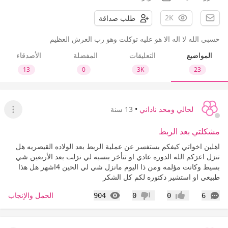
2K
طلب صداقة
حسبي الله لا اله الا هو عليه توكلت وهو رب العرش العظيم
المواضيع
التعليقات
المفضلة
الأصدقاء
13
0
3K
23
لحالي ومحد ناداني
•
13 سنة
عرض ا
مشكلتي بعد الربط
اهلين اخواتي كيفكم بستفسر عن عملية الربط بعد الولاده القيصريه هل
تنزل اعزكم الله الدوره عادي او تتأخر بنسبه لي نزلت بعد الأربعين شي
بسيط وكانت مؤلمه ومن ذا اليوم مانزل شي لي الحين 4اشهر هل هذا
طبيعي او استشير دكتوره لكم كل الشكر
التعليقات
المشاهدات
الحمل والإنجاب
904
0
0
6
إعجاب
عدم إعجاب