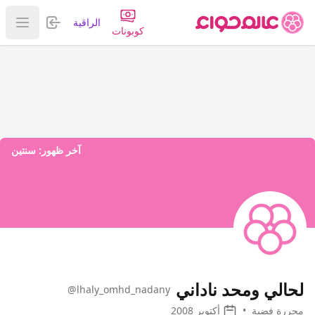
تسجيل الدخول
الراقية
عرض ا
كوبونات
آخر ظهور:
سنتين
لحالي ومحد ناداني
@lhaly_omhd_nadany
محررة فضية
•
أكتوبر 2008