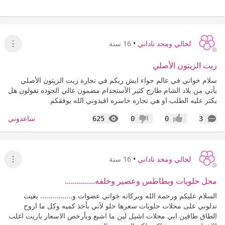
لحالي ومحد ناداني
•
16 سنة
عرض ا
زيت الزيتون الأصلي
سلام خواتي في عالم حواء ايش ريكم في تجارة زيت الزيتون الأصلي
يأتي من بلاد الشام طازج كثير الأستجدام مضمون عالي الجوده تقولون هل
يكثر عليه الطلب او هي تجاره خاسره افيدوني الله يوفقكم
التعليقات
المشاهدات
ساعدوني
625
0
0
3
إعجاب
عدم إعجاب
لحالي ومحد ناداني
•
16 سنة
عرض ا
محل حلويات وبطاطس وعصير وخلفه...............
السلام عليكم ورحمة الله وبركاته خواتي عضوات و................ بغيت
تدلوني على محلات حلويات سعرها حلو لأني بأخذ كميه وكل ما اروح
الطاق طاقين ابي محلات اشيل لين ما اشبع وبأرخص الاسعار ياريت اغلب