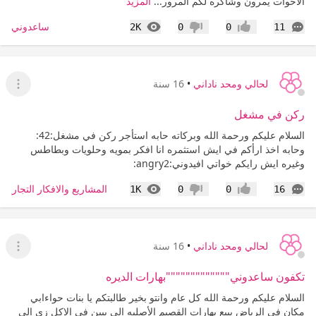
الاخوات يمرون وشاكره لكم المرور...
المزيد
التعليقات
المشاهدات
ساعدوني
2K
0
0
11
إعجاب
عدم إعجاب
لحالي ومحد ناداني
•
16 سنة
عرض ا
ركن في مشغل
السلام عليكم ورحمة الله وبركاته حابه استأجر ركن في مشغل:42:
وحابه اخذ ارأكم في ايش استثمره انا افكر بمويه وحلويات وبطاطس
وغيره ايش رايكم خواتي افيدوني:angry2:
التعليقات
المشاهدات
المشاريع والافكار التجارية 
1K
0
0
16
إعجاب
عدم إعجاب
لحالي ومحد ناداني
•
16 سنة
عرض ا
تكفون ساعدوني"""""""""""""بهارات الديره
السلام عليكم ورحمة الله كل عام وانتو بخير طالبتكم يا بنات حواءابي
مكان في الرياض يبيع بهارات القصيم الأصليه الي يبين في الاكل زي الي