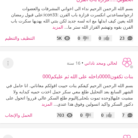
بسم الله الرحمن الرحيم نداء الى اخواتي المشرفات والعضوات
ارجوامساعدتي انكسرت قزازة باب الفرن :icon33:على قبول رمضان
الله يعين كيف ابدلها مع انه لسه جديد لكن بنتي الله يهديها سكرت باب
الفرن بقوه وتهشم القزاز الله ستر ما...
المزيد
التعليقات
المشاهدات
التنظيف والتنظيم
5K
0
0
23
إعجاب
عدم إعجاب
لحالي ومحد ناداني
•
16 سنة
عرض ا
بنات تكفون0000داخله على الله ثم عليكم000
بسم الله الرحمن الرحيم كيفكم بنات حبيت اقولكم معاناتي. انا حامل في
الشهر السابع بعد التحليل طلع معي سكر حمل اخذت حميه كبدايه ولا
مشيت عليها(وحده تموت بلحلى)اليوم طلع السكر عالي قرروا اتحول على
دكتور السكر واكيد انسولين وفوق هذا عندي...
المزيد
التعليقات
المشاهدات
الحمل والإنجاب
703
0
0
7
إعجاب
عدم إعجاب