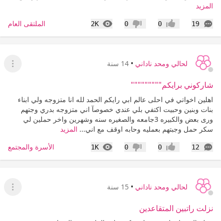
المزيد
التعليقات
المشاهدات
الملتقى العام
2K
0
0
19
إعجاب
عدم إعجاب
لحالي ومحد ناداني
•
14 سنة
عرض ا
شاركوني برايكم"""""""""
اهلين اخواتي في احلى عالم ابي رايكم الحمد لله انا متزوجه ولي ابناء
بنات وبنين وحبيت اكتفي بلي عندي خصوصآ اني متزوجه بدري وجتهم
ورى بعض والكبيره 3جامعه والصغيره سنه وشهرين واخر حملين لي
سكر حمل وجبتهم بعمليه وحابه اوقف مع اني...
المزيد
التعليقات
المشاهدات
الأسرة والمجتمع
1K
0
0
12
إعجاب
عدم إعجاب
لحالي ومحد ناداني
•
15 سنة
عرض ا
نزلت راتبين المتقاعدين