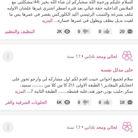
السلام عليكم ورحمة الله سخباركم ان شاء الله بخير :44:مشكلتي مع
الملابس الداخليه حقة عيالي بعد فتره اضطر اشتري غيرها علشان الاوليه
تتلف بسرعه والسبب الرئيسي اكيد الكلوركس يقصر في عمرها بس ما
لقيت بديل ينظف ويطول في عمرها خساره...
المزيد
التعليقات
المشاهدات
التنظيف والتنظيم
2K
0
0
20
إعجاب
عدم إعجاب
لحالي ومحد ناداني
•
17 سنة
عرض القا
حلى مدلل نفسه
سلام لجميع اخواتي حبيت اقدم لكم اول مشاركه لي وارجو تحوز على
اعجابكم المقادير \ الطبقه الاولى 1\2 كا س كلا من ،،،،،،، سميد،
سكر،حليب بودر،جوز هند،علبه قشطه....... الطبقه الثانيه 7...
المزيد
التعليقات
المشاهدات
الحلويات الشرقية والغربية
6K
0
0
18
إعجاب
عدم إعجاب
لحالي ومحد ناداني
•
17 سنة
عرض القا