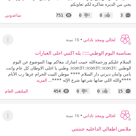
يجي من الديره شاكره لكم تعاونكم
التعليقات
المشاهدات
ساعدوني
751
0
0
3
إعجاب
عدم إعجاب
لحالي ومحد ناداني
•
16 سنة
عرض ا
بمناسبة اليوم الوطني:::::: يله اكتبي احلى العبارات
السلام عليكم ورحمةالله حبيت اشارك معاكم بهذا الموضوع عن اليوم
الوطني :icon31::icon31::icon31: وطني يا اغلى الاوطان كل عام وانت
بامن وامان ديرتي دار السلام **** موطن البيت الحرام عزها رب الأنام
****والله اللي صانها شرعها شرع الإله ****...
المزيد
التعليقات
المشاهدات
الملتقى العام
454
0
0
15
إعجاب
عدم إعجاب
لحالي ومحد ناداني
•
16 سنة
عرض ا
ملابس اطفالي الداخليه جننتني