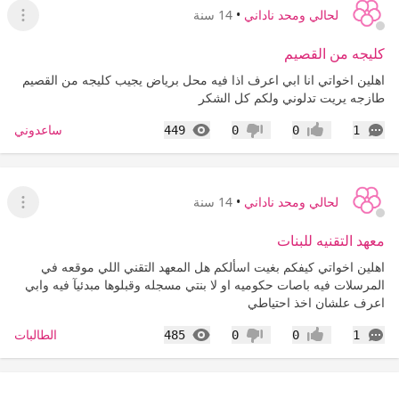
لحالي ومحد ناداني
•
14 سنة
عرض ا
كليجه من القصيم
اهلين اخواتي انا ابي اعرف اذا فيه محل برياض يجيب كليجه من القصيم
طازجه يريت تدلوني ولكم كل الشكر
التعليقات
المشاهدات
ساعدوني
449
0
0
1
إعجاب
عدم إعجاب
لحالي ومحد ناداني
•
14 سنة
عرض ا
معهد التقنيه للبنات
اهلين اخواتي كيفكم بغيت اسألكم هل المعهد التقني اللي موقعه في
المرسلات فيه باصات حكوميه او لا بنتي مسجله وقبلوها مبدئيآ فيه وابي
اعرف علشان اخذ احتياطي
التعليقات
المشاهدات
الطالبات
485
0
0
1
إعجاب
عدم إعجاب