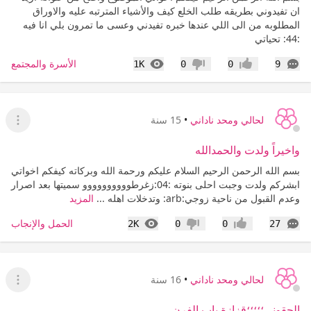
ان تفيدوني بطريقه طلب الخلع كيف والأشياء المترتبه عليه والاوراق
المطلوبه من الى اللي عندها خبره تفيدني وعسى ما تمرون بلي انا فيه
:44: تحياتي
التعليقات
المشاهدات
الأسرة والمجتمع
1K
0
0
9
إعجاب
عدم إعجاب
لحالي ومحد ناداني
•
15 سنة
عرض ا
واخيراً ولدت والحمدالله
بسم الله الرحمن الرحيم السلام عليكم ورحمة الله وبركاته كيفكم اخواتي
ابشركم ولدت وجبت احلى بنوته :04:زغرطوووووووووو سميتها بعد اصرار
وعدم القبول من ناحية زوجي:arb: وتدخلات اهله ...
المزيد
التعليقات
المشاهدات
الحمل والإنجاب
2K
0
0
27
إعجاب
عدم إعجاب
لحالي ومحد ناداني
•
16 سنة
عرض ا
الحقوني؛؛؛؛؛قزازة باب الفرن