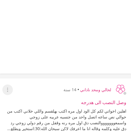
لحالي ومحد ناداني
•
14 سنة
عرض ا
وصل النصب الى هدرجه
اهلين اخواتي لكم كل الود اول مره اكتب بهلقسم واللي خلاني اكتب من
حوالي نص ساعه اتصل واحد من جنسيه عربيه على زوجي
واسمعوووووووالنصب دق اول مره رنه وقفل من رقم دولي زوجي رد
دق عليه وكلمه وقاله انا ما اعرفك لاكن سبحان الله:30:استخير ويطلع...