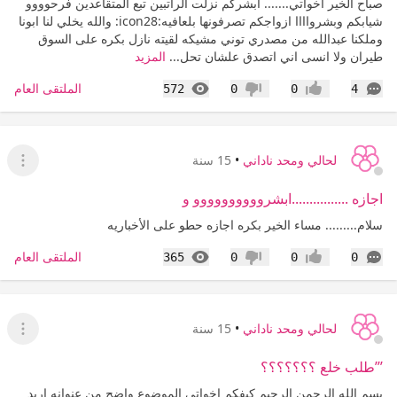
صباح الخير اخواتي....... ابشركم نزلت الراتبين تبع المتقاعدين فرحوووو
شيابكم وبشرواااا ازواجكم تصرفونها بلعافيه:icon28: والله يخلي لنا ابونا
وملكنا عبدالله من مصدري توني مشيكه لقيته نازل بكره على السوق
طيران ولا انسى اني اتصدق علشان تحل...
المزيد
التعليقات
المشاهدات
الملتقى العام
572
0
0
4
إعجاب
عدم إعجاب
لحالي ومحد ناداني
•
15 سنة
عرض ا
اجازه ................ابشروووووووووو و
سلام......... مساء الخير بكره اجازه حطو على الأخباريه
التعليقات
المشاهدات
الملتقى العام
365
0
0
0
إعجاب
عدم إعجاب
لحالي ومحد ناداني
•
15 سنة
عرض ا
’’’طلب خلع ؟؟؟؟؟؟؟
بسم الله الرحمن الرحيم كيفكم اخواتي الموضوع واضح من عنوانه اريد