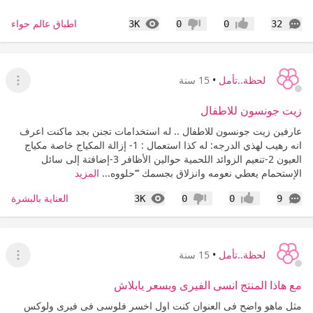
التعليقات
المشاهدات
اطباق عالم حواء
3K
0
0
32
إعجاب
عدم إعجاب
لحظة..تأمل
•
15 سنة
عرض ا
زيت جونسون للاطفال
عارفين زيت جونسون للاطفال .. له استخدامات تجنن بجد ماكنت اعرف
انه رهيب لهذي الدرجه: له كذا استعمال : 1- إزالة المكياج خاصة مكياج
العيون 2-تنعيم الزوائد اللحمية حوالين الأظافر 3-إضافتة إلى سائل
الإستحمام يعطي نعومه وانزلاق بجسمك ’’’حلووه...
المزيد
التعليقات
المشاهدات
العناية بالبشرة
3K
0
0
9
إعجاب
عدم إعجاب
لحظة..تأمل
•
15 سنة
عرض ا
مع هاذا المنتج انسى الفيرى وبسعر يابلاش
مثل ماهو واضح فى العنوان كنت اول اخسر فلوسى فى فيرى ولوكس