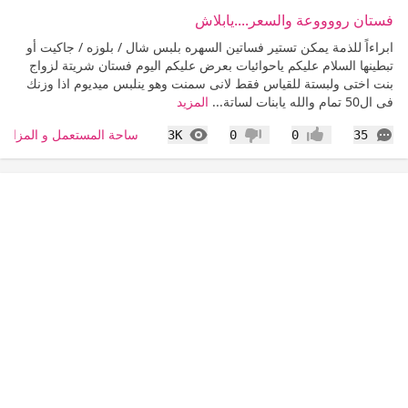
فستان رووووعة والسعر....يابلاش
ابراءاً للذمة يمكن تستير فساتين السهره بلبس شال / بلوزه / جاكيت أو
تبطينها السلام عليكم ياحوائيات بعرض عليكم اليوم فستان شريتة لزواج
بنت اختى ولبستة للقياس فقط لانى سمنت وهو ينلبس ميديوم اذا وزنك
فى ال50 تمام والله يابنات لساتة...
المزيد
التعليقات
المشاهدات
ساحة المستعمل و المزاد
3K
0
0
35
إعجاب
عدم إعجاب