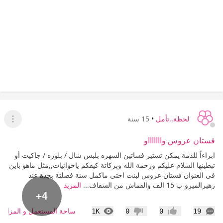
لحظة..تأمل
•
15 سنة
عرض ا
فستان عروس واااااااو
ابراءاً للذمة يمكن تستير فساتين السهره بلبس شال / بلوزه / جاكيت أو
تبطينها السلام عليكم ورحمة الله وبركاتة كيفكم ياحوائيات,,مثل ماهو باين
فى العنوان فستان عروس لبنت اختى ماكمل سنة فصلتة بجدة عند
زهيرالميرو ب 15 الف والقماش من السقاف...
المزيد
+4
التعليقات
المشاهدات
ساحة المستعمل و المزاد
1K
0
0
19
إعجاب
عدم إعجاب