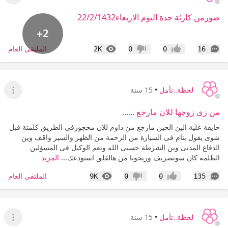
عرض ا
صورمن كارثة جدة اليوم الاربعاء22/2/1432
+2
التعليقات
المشاهدات
الملتقى العام
2K
0
0
16
إعجاب
عدم إعجاب
لحظة..تأمل
•
15 سنة
عرض ا
من زى زوجها للان مارجع ......
خايفة علية الين الحين مارجع من داوم للان محجوزفى الطريق كلمتة قبل
شوى يقول بنام فى السيارة من الزحمة من الظهر والسير واقف وين
الدفاع المدنى وين الشرطة حسبى الله ونعم الوكيل فى المسؤلين
الظلمة كان سوتصريف وريحونا من هالقلق استودعك...
المزيد
التعليقات
المشاهدات
الملتقى العام
9K
0
0
135
إعجاب
عدم إعجاب
لحظة..تأمل
•
15 سنة
عرض ا