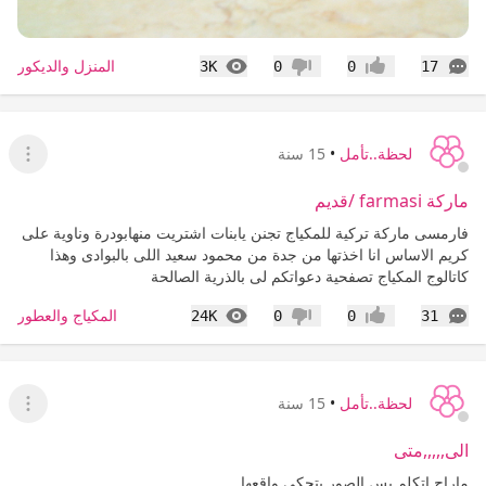
التعليقات
المشاهدات
المنزل والديكور
3K
0
0
17
إعجاب
عدم إعجاب
لحظة..تأمل
•
15 سنة
عرض ا
ماركة farmasi /قديم
فارمسى ماركة تركية للمكياج تجنن يابنات اشتريت منهابودرة وناوية على
كريم الاساس انا اخذتها من جدة من محمود سعيد اللى بالبوادى وهذا
كاتالوج المكياج تصفحية دعواتكم لى بالذرية الصالحة
التعليقات
المشاهدات
المكياج والعطور
24K
0
0
31
إعجاب
عدم إعجاب
لحظة..تأمل
•
15 سنة
عرض ا
الى,,,,,متى
ماراح اتكلم بس الصور بتحكى واقعها