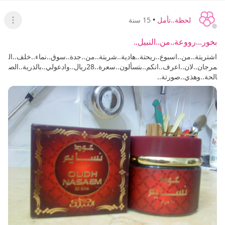
لحظة..تأمل
•
15 سنة
عرض ا
بخور...رووعة..من..النبيل..
اشتريتة..من..اسبوع..ريحتة..هادية..شريتة..من..جدة..سوق..نماء..خلف..ال
مرجان..لان..اعرف..انكم..بتسألون..سعرة..28ريال..وادعولي..بالذرية..الص
الحة..وهذي..صورتة..