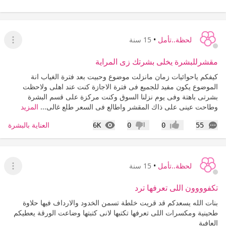
لحظة..تأمل
•
15 سنة
عرض ا
مقشرللبشرة يخلى بشرتك زى المراية
كيفكم ياحوائيات زمان مانزلت موضوع وحبيت بعد فترة الغياب انة
الموضوع يكون مفيد للجميع فى فترة الاجازة كنت عند اهلى ولاحظت
بشرتى باهتة وفى يوم نزلنا السوق وكنت مركزة على قسم البشرة
وطاحت عينى على ذاك المقشر واطالع فى السعر طلع غالى...
المزيد
التعليقات
المشاهدات
العناية بالبشرة
6K
0
0
55
إعجاب
عدم إعجاب
لحظة..تأمل
•
15 سنة
عرض ا
تكفوووون اللى تعرفها ترد
بنات الله يسعدكم قد قريت خلطة تسمن الخدود والارداف فيها حلاوة
طحينية ومكسرات اللى تعرفها تكتبها لانى كتبتها وضاعت الورقة يعطيكم
العافية