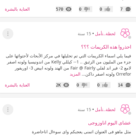
التعليقات
المشاهدات
العناية بالبشرة
570
0
0
7
إعجاب
عدم إعجاب
لحظة..تأمل
•
15 سنة
عرض ا
احذروا هذه الكريمات ؟؟؟
فيما يلي اسماء الكريمات التي تم تحليلها في مركز الأبحاث لأحتوائها على
جزء من المليون من الزئبق .. 1-- كيللي Kelly من اندونيسيا ولونه اصفر
لامع 2- فير اند لفلي Fair @ Fairly من الهند ولونه ابيض 3- اوريفور
Orrefor ولونه اصفر داكن...
المزيد
التعليقات
المشاهدات
العناية بالبشرة
2K
0
0
14
إعجاب
عدم إعجاب
لحظة..تأمل
•
15 سنة
عرض ا
عشاى اليوم اناوزوجى
مثل ماهو فى العنوان اتمنى يعجبكم واى سوءال اناحاضرة