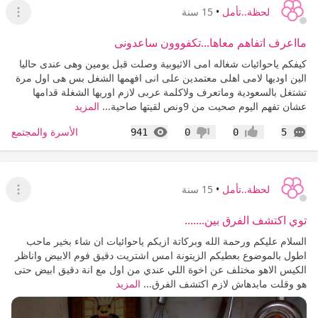
لحظة..تأمل
•
15 سنة
عرض ا
مااعرف اتفاهم معاها...تكفووون ساعدونى
كيفكم ياحوائيات شغاله امى الاثيوبية وصلت قبل يومين وهى عندى حاليا
الين اوديها لامى اهلى معتمدين على انى افهمها الشغل بس هى اول مرة
تشتغل بالسعودية وماتعرف ولاكلمة عربى لازم اوريها الشغلة قدامها
عشان تفهم اليوم صحيت من 9ونص لقيتها صاحية...
المزيد
التعليقات
المشاهدات
الأسرة والمجتمع
941
0
0
5
إعجاب
عدم إعجاب
لحظة..تأمل
•
15 سنة
عرض ا
توي اكتشف الفرق بين.......
السلام عليكم ورحمة الله وبركاتة ازيكم ياحوائيات ان شاء بخير ماحب
اطول بالموضوع بعطيكم الزيتونة امس اشتريت دقيق فوم الابيض واناظر
الكيس الاهو مختلف عن اخوة اللي عندي من اول مع انة دقيق ابيض حتى
هو وقلت مابدهاش لازم اكتشف الفرق...
المزيد