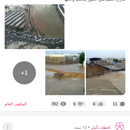
+1
التعليقات
المشاهدات
الملتقى العام
782
0
0
11
إعجاب
عدم إعجاب
لحظة..تأمل
•
15 سنة