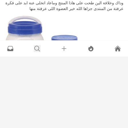
وداك وخلافة الين طحت على هاذا المنتج وماعاد اتخلى عنة ابد على فكرة
عرفتة من المنتدى جزاها الله خير العضوة اللى عرفتة منها
التعليقات
المشاهدات
التنظيف والتنظيم
3K
0
0
30
إعجاب
عدم إعجاب
لحظة..تأمل
•
15 سنة
عرض القا