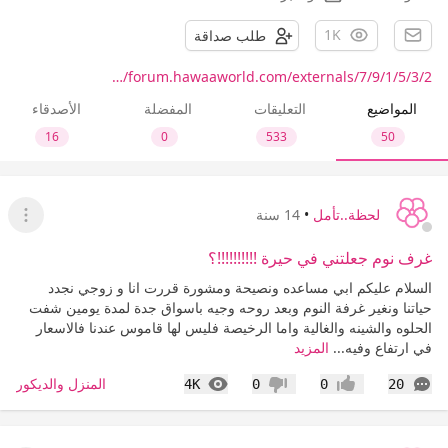
1K
طلب صداقة
forum.hawaaworld.com/externals/7/9/1/5/3/2/…
المواضيع
التعليقات
المفضلة
الأصدقاء
16
0
533
50
لحظة..تأمل
•
14 سنة
عرض ا
غرف نوم جعلتني في حيرة !!!!!!!!!!؟
السلام عليكم ابي مساعده ونصيحة ومشورة قررت انا و زوجي نجدد
حياتنا ونغير غرفة النوم وبعد روحه وجيه باسواق جدة لمدة يومين شفت
الحلوه والشينه والغالية واما الرخيصة فليس لها قاموس عندنا فالاسعار
في ارتفاع وفيه...
المزيد
التعليقات
المشاهدات
المنزل والديكور
4K
0
0
20
إعجاب
عدم إعجاب