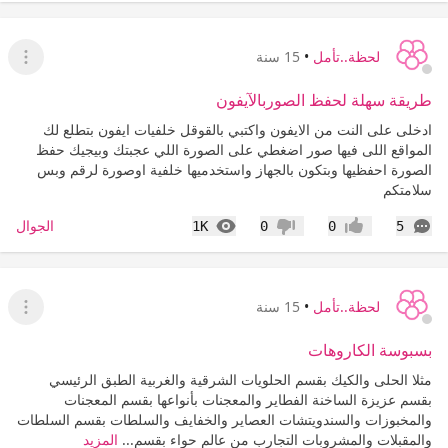
لحظة..تأمل
•
15 سنة
عرض ا
طريقة سهلة لحفظ الصوربالآيفون
ادخلى على النت من الايفون واكتبي بالقوقل خلفيات ايفون بتطلع لك
المواقع اللى فيها صور اضغطي على الصورة اللي عجبتك وبيجيك حفظ
الصورة احفظيها وبتكون بالجهاز واستخدميها خلفية اوصورة لرقم وبس
سلامتكم
التعليقات
المشاهدات
الجوال
1K
0
0
5
إعجاب
عدم إعجاب
لحظة..تأمل
•
15 سنة
عرض ا
بسبوسة الكاروهات
مثلا الحلى والكيك بقسم الحلويات الشرقية والغربية الطبق الرئيسي
بقسم عزيزة الساخنة الفطاير والمعجنات بأنواعها بقسم المعجنات
والمخبوزات والسندويتشات العصاير والخفايف والسلطات بقسم السلطات
والمقبلات والمشروبات التجارب من عالم حواء بقسم...
المزيد