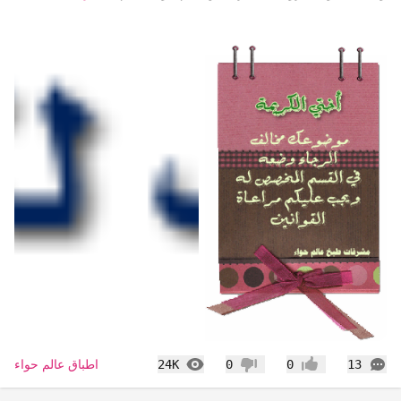
التعليقات
المشاهدات
اطباق عالم حواء
24K
0
0
13
إعجاب
عدم إعجاب