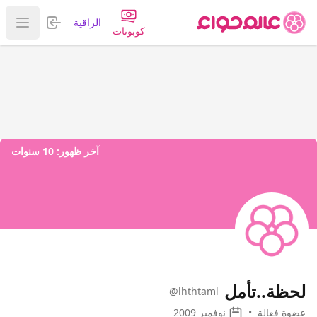
تسجيل الدخول
الراقية
عرض ا
كوبونات
آخر ظهور:
10 سنوات
لحظة..تأمل
@lhthtaml
عضوة فعالة
•
نوفمبر 2009