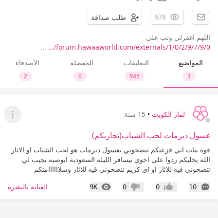
678
طلب صداقة
اللهم اغفرلي وتب علي
...
forum.hawaaworld.com/externals/1/0/2/9/7/9/0/…
المواضيع
التعليقات
المفضلة
الأصدقاء
2
0
945
3
لمار الكويت
•
15 سنة
عرض ا
غسول ديرمات لحب الشباب(تجاربكم)
قوة بنات ابي فزعتكم تنصحوني بغسول ديرمات هو لحب الشباب او الاثار
الله يخليكم ردوا علي اخوي بيسافر الليله السعودية ابوصيه يجيب لي
تنصحوني فيه للاثار او اي كريم تنصحوني فيه للاثار وسلاااااامتكم
التعليقات
المشاهدات
العناية بالبشرة
9K
0
0
10
إعجاب
عدم إعجاب